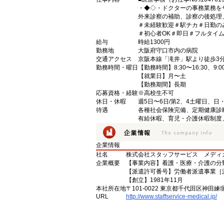
・◆◇・ドクターの事務業務を
外来診察の補助、診察の後処理
＃未経験歓迎＃駅チカ＃日勤の
＃初心者OK＃即日＃フルタイ
給与
時給1300円
勤務地
大阪府守口市内の病院
交通アクセス
京阪本線「滝井」駅より徒歩3
勤務時間・曜日
【勤務時間】8:30〜16:30、9:00〜
【就業日】月〜土
【勤務期間】長期
応募資格・経験
※高校生不可
休日・休暇
週5日〜6日/第2、4土曜日、日
待遇
各種社会保険完備、定期健康診
有給休暇、育児・介護休暇制度
企業情報
社名
株式会社スタッフサービス メディ
企業概要
【事業内容】看護・医療・介護の分
【派遣許可番号】労働者派遣事業［派13
【創立】1981年11月
本社所在地
〒101-0022 東京都千代田区神田練
URL
http://www.staffservice-medical.jp/