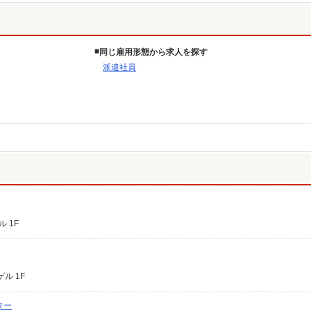
同じ雇用形態から求人を探す
派遣社員
 1F
ル 1F
ター