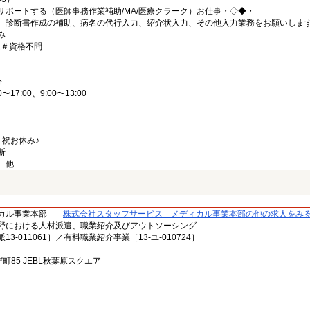
サポートする（医師事務作業補助/MA/医療クラーク）お仕事・◇◆・
、診断書作成の補助、病名の代行入力、紹介状入力、その他入力業務をお願いしま
み
ム＃資格不問
分
17:00、9:00〜13:00
・祝お休み♪
断
、他
カル事業本部
株式会社スタッフサービス メディカル事業本部の他の求人をみ
野における人材派遣、職業紹介及びアウトソーシング
-011061］／有料職業紹介事業［13-ユ-010724］
塀町85 JEBL秋葉原スクエア