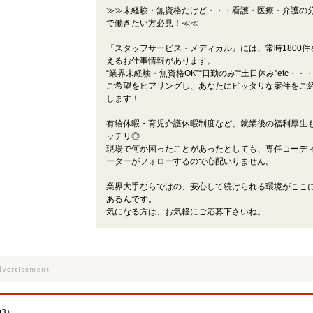
≫≫未経験・無資格だけど・・・看護・医療・介護の
で働きたい方必見！≪≪
『スタッフサービス・メディカル』には、常時1800件
えるお仕事情報があります。
“業界未経験・無資格OK”“日勤のみ”“土日休み”etc・・
ご希望をヒアリングし、あなたにピッタリな案件をご
します！
有給休暇・育児介護休暇制度など、就業後の福利厚生
ッチリ◎
現場で何か困ったことがあったとしても、専任コーデ
ーターがフォローするので心配いりません。
業界大手ならではの、安心して続けられる環境がここ
あるんです。
気になる方は、お気軽にご応募下さいね。
93）