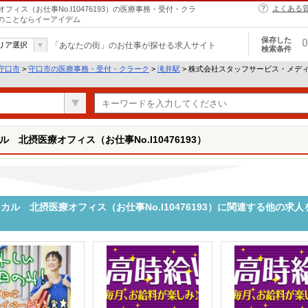
よくある
ス（お仕事No.I10476193）の医療事務・受付・クラ
トのことならイーアイデム
保存した
0
リア選択
「あなたの街」のお仕事が探せる求人サイト
検索条件
守口市
>
守口市の医療事務・受付・クラーク
>
滝井駅
> 株式会社スタッフサービス・メディカ
北摂医療オフィス（お仕事No.I10476193）
ル 北摂医療オフィス（お仕事No.I10476193）に関連する他の求人