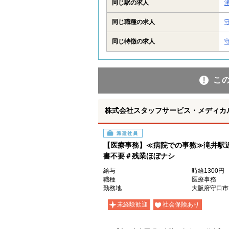
同じ駅の求人
同じ職種の求人
同じ特徴の求人
こ
株式会社スタッフサービス・メディカル 
派遣社員
【医療事務】≪病院での事務≫滝井駅
書不要＃残業ほぼナシ
給与
時給1300円
職種
医療事務
勤務地
大阪府守口市
未経験歓迎
社会保険あり