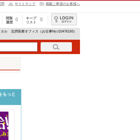
質問
サイトマップ
掲載ご希望のお客様へ
閲覧
キープ
0
0
履歴
リスト
ログイン
ル 北摂医療オフィス（お仕事No.I10476193）
をもっと