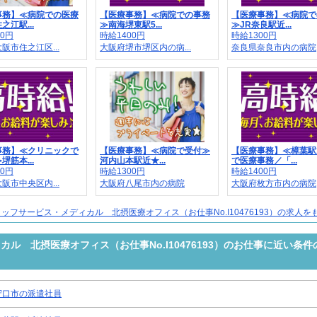
事務】≪病院での医療
【医療事務】≪病院での事務
【医療事務】≪病院で
之江駅...
≫南海堺東駅5...
≫JR奈良駅近...
00円
時給1400円
時給1300円
阪市住之江区...
大阪府堺市堺区内の病...
奈良県奈良市内の病院
事務】≪クリニックで
【医療事務】≪病院で受付≫
【医療事務】≪樟葉駅
堺筋本...
河内山本駅近★...
で医療事務／「...
50円
時給1300円
時給1400円
阪市中央区内...
大阪府八尾市内の病院
大阪府枚方市内の病院
ッフサービス・メディカル 北摂医療オフィス（お仕事No.I10476193）の求人を
ル 北摂医療オフィス（お仕事No.I10476193）のお仕事に近い条件
守口市の派遣社員