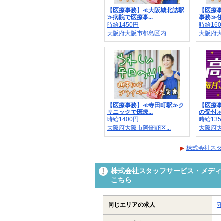
【医療事務】≪大阪城北詰駅
【医療
≫病院で医療事...
事務≫住
時給1450円
時給16
大阪府大阪市都島区内...
大阪府大
【医療事務】≪寺田町駅≫ク
【医療
リニックで医療...
の受付≫
時給1400円
時給13
大阪府大阪市阿倍野区...
大阪府大
株式会社スタ
株式会社スタッフサービス・メディカ
こちら
同じエリアの求人