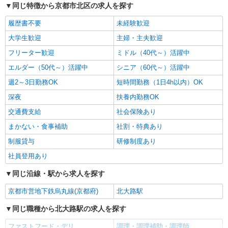
同じ特徴から京都市北区の求人を探す
月給280,000円〜300,000円 ※経験・能力を考
慮の上、決定します ※前職の給料も考慮します ※
履歴書不要
未経験歓迎
試用期間最大3ヶ月（同条件）
【京都産業大学 津ノ国寮】 京都府京都市北区
大学生歓迎
主婦・主夫歓迎
上賀茂津ノ国町7-2 ・京都市営地下鉄烏丸線「北
大路駅」からバスで約15分 ・「京都産業大学前」
フリーター歓迎
ミドル（40代～）活躍中
バス停下車 ※マイカー・バイク・自転車通勤
詳細を見る
キープ
OK（駐車場あり） ※転居を伴う転勤はありませ
エルダー（50代～）活躍中
シニア（60代～）活躍中
ん U・Iターン歓迎！引越し費用は全額会社が負担
週2～3日勤務OK
短時間勤務（1日4h以内）OK
します！ 「京都で新しい生活を始めたい」そんな
パート
あなたを全力でサポートします。
株式会社魚国総本社
深夜
扶養内勤務OK
こども園内厨房での調理補助さん
交通費支給
社会保険あり
時給1,150円〜 ＊試用期間あり：2ヶ月（同条
まかない・食事補助
社割・特典あり
件）
制服貸与
研修制度あり
（たかがみねこども園） 京都府京都市北区鷹
峯土天井町53
社員登用あり
詳細を見る
同じ沿線・駅から求人を探す
キープ
京都市営地下鉄烏丸線(京都府)
北大路駅
アルバイト
パート
サン食品工業株式会社
同じ職種から北大路駅の求人を探す
大学フードコート内食堂での調理補助／美味し
ファストフード・デリ
調理・調理補助・調理師