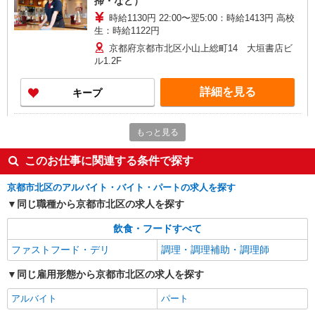
掃・など）
時給1130円 22:00〜翌5:00：時給1413円 高校
生：時給1122円
京都府京都市北区小山上総町14 大垣書店ビ
ル1.2F
詳細を見る
キープ
アルバイト
パート
もっと見る
玉子焼・お出汁ひまわり 白梅町店
ホール・キッチンスタッフ
このお仕事に関連する条件で探す
一般：時給1150円 学生：時給1140円 高校生：
時給1130円 ※研修3ヵ月程度有（時給1122円）
京都市北区のアルバイト・バイト・パートの求人を探す
京都府京都市北区北野白梅町6-1 イズミヤ内5F
同じ職種から京都市北区の求人を探す
飲食・フードすべて
詳細を見る
キープ
ファストフード・デリ
調理・調理補助・調理師
正社員
同じ雇用形態から京都市北区の求人を探す
サン食品工業株式会社
未来のアスリートを「食」で育てる調理師／京
アルバイト
パート
産大体育寮・月給28万・車通勤OK