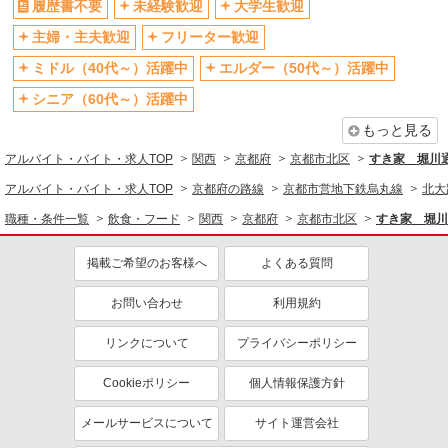
履歴書不要
未経験歓迎
大学生歓迎
飲食・フード
（アルファリビング京都北山）京都府京都市北
主婦・主夫歓迎
フリーター歓迎
区小山西玄似町35
ファストフード・デリ
調理・調理補助・調理師
ミドル（40代～）活躍中
エルダー（50代～）活躍中
同じ特徴から求人を探す
詳細を見る
キープ
シニア（60代～）活躍中
未経験歓迎
大学生歓迎
もっと見る
パート
ミドル（40代～）活躍中
週2～3日勤務OK
株式会社魚国総本社
アルバイト・バイト・求人TOP
関西
京都府
京都市北区
すき家 堀川
老人ホーム内厨房での調理補助さん
短時間勤務（1日4h以内）OK
深夜
アルバイト・バイト・求人TOP
京都府の路線
京都市営地下鉄烏丸線
北大
時給1122円〜
扶養内勤務OK
交通費支給
職種・条件一覧
飲食・フード
関西
京都府
京都市北区
すき家 堀川
京都府京都市北区小山西玄似町35
社会保険あり
まかない・食事補助
社員登用あり
掲載ご希望のお客様へ
よくある質問
詳細を見る
キープ
お問い合わせ
利用規約
契約社員
株式会社魚国総本社
リンクについて
プライバシーポリシー
老人ホーム内厨房での調理師さん
Cookieポリシー
日給月給250000円〜
個人情報保護方針
（アルファリビング京都北山）京都府京都市北
メールサービスについて
サイト運営会社
区小山西玄似町35