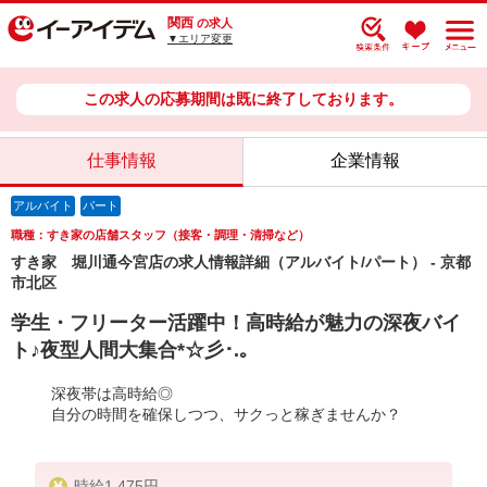
関西
の求人
▼エリア変更
この求人の応募期間は既に終了しております。
仕事情報
企業情報
アルバイト
パート
職種：すき家の店舗スタッフ（接客・調理・清掃など）
すき家 堀川通今宮店の求人情報詳細（アルバイト/パート） - 京都
市北区
学生・フリーター活躍中！高時給が魅力の深夜バイ
ト♪夜型人間大集合*☆彡･.｡
深夜帯は高時給◎
自分の時間を確保しつつ、サクっと稼ぎませんか？
時給1,475円