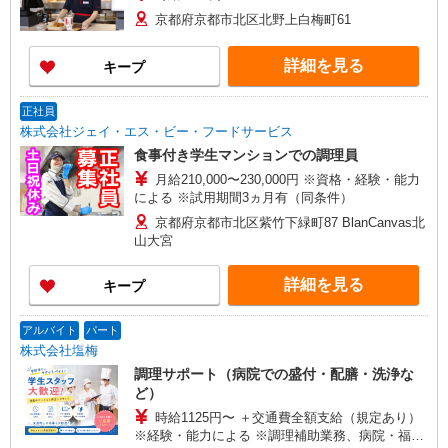
京都府京都市北区北野上白梅町61
詳細を見る
キープ
正社員
株式会社ジェイ・エス・ビー・フードサービス
食事付き学生マンションでの調理員
月給210,000〜230,000円 ※資格・経験・能力
による ※試用期間3ヵ月有（同条件）
京都府京都市北区紫竹下緑町87 BlanCanvas北
山大宮
詳細を見る
キープ
アルバイト
パート
株式会社塩梅
調理サポート（病院での盛付・配膳・洗浄な
ど）
時給1125円〜 ＋交通費全額支給（規定あり）
※経験・能力による ※調理補助業務、病院・福祉