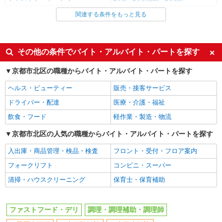
い食事付き
時給1,130円
関連する条件をもっと見る
同じ雇用形態から北大路駅の求人を探す
京都産業大学 真理館 フードコート内 （京都市
アルバイト
パート
北区上賀茂本山459番地1） ・自転車・バイク通勤
可（駐車場完備）
同じ特徴から北大路駅の求人を探す
その他の条件でバイト・アルバイト・パートを探す
詳細を見る
キープ
履歴書不要
未経験歓迎
京都市北区の職種からバイト・アルバイト・パートを探す
アルバイト
パート
大学生歓迎
主婦・主夫歓迎
ヘルス・ビューティー
販売・接客サービス
サン食品工業株式会社
フリーター歓迎
ミドル（40代～）活躍中
学生寮での食堂スタッフ（夕食）
ドライバー・配達
医療・介護・福祉
エルダー（50代～）活躍中
シニア（60代～）活躍中
● 時給1,250円 夕食（20：00以降） ● 時
飲食・フード
軽作業・製造・物流
給1,150円 上記以外の時間帯 （8:00 〜
週2～3日勤務OK
短時間勤務（1日4h以内）OK
20：00）
京都市北区の人気の職種からバイト・アルバイト・パートを探す
京都産業大学 津ノ国 （京都府京都市北区上賀
深夜
扶養内勤務OK
茂六段田町46－2） ※面接は寮にて行います。
入出庫・商品管理・検品・検査
フロント・受付・フロア案内
交通費支給
社会保険あり
詳細を見る
キープ
フォークリフト
コンビニ・スーパー
まかない・食事補助
社割・特典あり
清掃・ハウスクリーニング
保育士・保育補助
制服貸与
研修制度あり
契約社員
社員登用あり
株式会社魚国総本社
老人ホーム内厨房での調理員さん
ファストフード・デリ
調理・調理補助・調理師
同じ職種から求人を探す
時給1300円〜