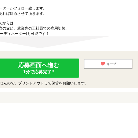
ーターがフォロー致します。
あれば対応させて頂きます。
でからは
当の支給、就業先の正社員での雇用切替、
ーディネーター)も可能です！
応募画面へ進む
キープ
1分で応募完了!!
せんので、プリントアウトして保管をお願いします。
♪