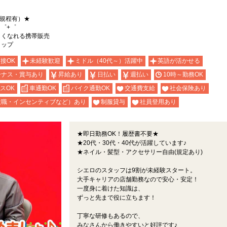
（規程有）★
゜+゜
詳しくなれる携帯販売
ョップ
面接OK
未経験歓迎
ミドル（40代～）活躍中
英語が活かせる
ーナス・賞与あり
昇給あり
日払い
週払い
10時～勤務OK
スOK
車通勤OK
バイク通勤OK
交通費支給
社会保険あり
役職・インセンティブなど）あり
制服貸与
社員登用あり
★即日勤務OK！履歴書不要★
★20代・30代・40代が活躍しています♪
★ネイル・髪型・アクセサリー自由(規定あり)
シエロのスタッフは9割が未経験スタート。
大手キャリアの店舗勤務なので安心・安定！
一度身に着けた知識は、
ずっと先まで役に立ちます！
丁寧な研修もあるので、
みなさんから働きやすいと好評です♪