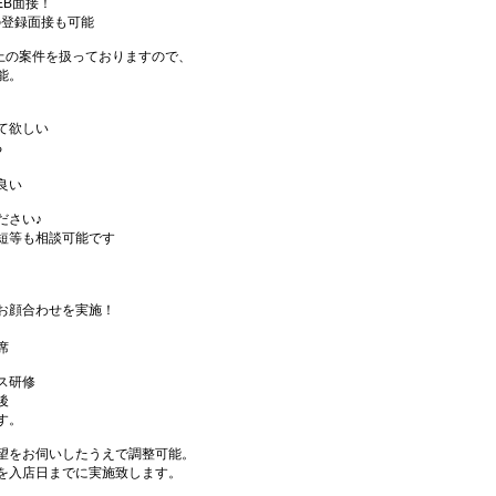
EB面接！
の登録面接も可能
件以上の案件を扱っておりますので、
能。
て欲しい
る
良い
ださい♪
短等も相談可能です
お顔合わせを実施！
席
ス研修
後
す。
望をお伺いしたうえで調整可能。
を入店日までに実施致します。