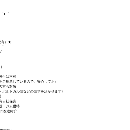
゜+゜
程有）★
+゜
プ
h）
校生は不可
をご用意しているので、安心してネ♪
の方も対象
・ポルトガル語などの語学を活かせます♪
暇
有☆社保完
設・ジム優待
)☆友達紹介
有