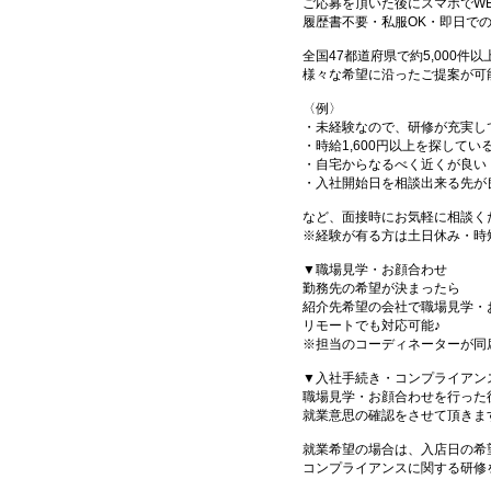
ご応募を頂いた後にスマホでW
履歴書不要・私服OK・即日で
全国47都道府県で約5,000
様々な希望に沿ったご提案が可
〈例〉
・未経験なので、研修が充実し
・時給1,600円以上を探してい
・自宅からなるべく近くが良い
・入社開始日を相談出来る先が
など、面接時にお気軽に相談く
※経験が有る方は土日休み・時
▼職場見学・お顔合わせ
勤務先の希望が決まったら
紹介先希望の会社で職場見学・
リモートでも対応可能♪
※担当のコーディネーターが同
▼入社手続き・コンプライアン
職場見学・お顔合わせを行った
就業意思の確認をさせて頂きま
就業希望の場合は、入店日の希
コンプライアンスに関する研修