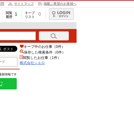
質問
サイトマップ
掲載ご希望のお客様へ
閲覧
キープ
1
0
履歴
リスト
ログイン
キープ中のお仕事（0件）
保存した検索条件（
0
件）
閲覧したお仕事（1件）
ープ
株式会社シエロ
の最新情報です
む