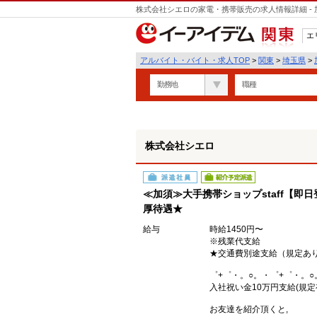
株式会社シエロの家電・携帯販売の求人情報詳細 -
遣
エ
関東
アルバイト・バイト・求人TOP
>
関東
>
埼玉県
>
勤務地
職種
株式会社シエロ
派遣社員
紹介予定派遣
≪加須≫大手携帯ショップstaff【即
厚待遇★
給与
時給1450円〜
※残業代支給
★交通費別途支給（規定あ
゜+゜・。○。・゜+゜・。○
入社祝い金10万円支給(規定
お友達を紹介頂くと,