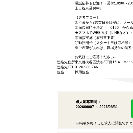
電話応募も歓迎！（受付:10:00〜20:
土日祝も受付中♪
【選考フロー】
①応募から3営業日を目安に、メール
②面接日時を決定！「0120」から
★スマホでWEB面接（LINEなど
③面接実施（履歴書不要）
④勤務開始（スタート日は応相談）
※ご希望があれば、職場見学の調整
お気軽にご応募ください♪
連絡先住所
東京都渋谷区渋谷3丁目15-4 Monost
連絡先TEL
0120-980-746
担当
採用担当
求人応募期間 ：
2026/08/07 ～ 2026/08/31
※掲載を終了した求人は閲覧できま