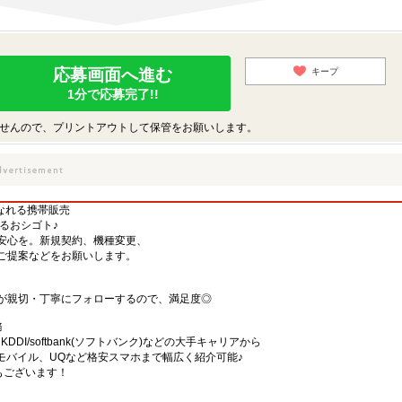
応募画面へ進む
キープ
1分で応募完了!!
せんので、プリントアウトして保管をお願いします。
くなれる携帯販売
するおシゴト♪
安心を。新規契約、機種変更、
ご提案などをお願いします。
が親切・丁寧にフォローするので、満足度◎
務
)・KDDI/softbank(ソフトバンク)などの大手キャリアから
、楽天モバイル、UQなど格安スマホまで幅広く紹介可能♪
舗もございます！