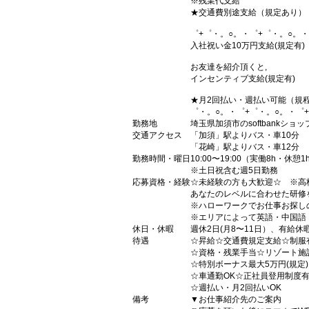
※残業代支給
★交通費別途支給（規定あり）
゜+゜・。○。・゜+゜・。○。・
入社祝い金10万円支給(規定有)
お友達を紹介頂くと,
インセンティブ支給(規定有)
★月2回払い・週払い可能（規
゜・。○。・゜+゜・。○。・゜
勤務地
埼玉県加須市のsoftbankショッ
交通アクセス
「加須」駅よりバス・車10分
「花崎」駅よりバス・車12分
勤務時間・曜日
10:00〜19:00（実働8h・休憩1
※土日祝含む週5日勤務
応募資格・経験
☆未経験の方も大歓迎☆ ※高
あなたのレベルに合わせた研修
※ハローワークでお仕事お探し
※エリアによって英語・中国語
休日・休暇
週休2日(月8〜11日）、有給休
待遇
☆昇給☆交通費規定支給☆制服
☆資格・残業手当☆リゾート施
☆特別ボーナス最大5万円(規定
☆車通勤OK☆正社員登用制度
☆週払い・月2回払いOK
備考
▼お仕事紹介先のご案内