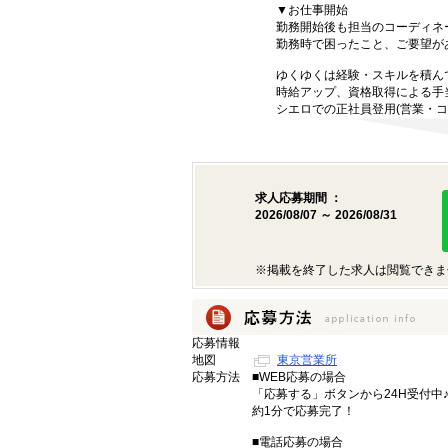
▼お仕事開始
勤務開始後も担当のコーディネ
勤務時で困ったこと、ご要望が
ゆくゆくは経験・スキルを積ん
時給アップ、資格取得による手
シエロでの正社員登用(営業・コ
求人応募期間 ：
2026/08/07 ～ 2026/08/31
※掲載を終了した求人は閲覧できま
応募情報
地図
東京営業所
応募方法
■WEB応募の場合
「応募する」ボタンから24H受付中
約1分で応募完了！
■電話応募の場合