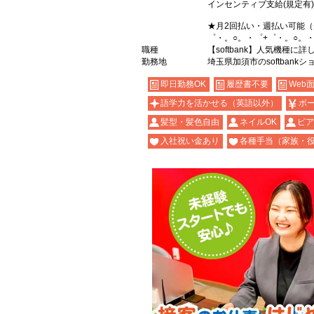
インセンティブ支給(規定有)
★月2回払い・週払い可能
゜・。○。・゜+゜・。○。・
職種
【softbank】人気機種に
勤務地
埼玉県加須市のsoftbankシ
即日勤務OK
履歴書不要
Web
語学力を活かせる（英語以外）
ボ
髪型・髪色自由
ネイルOK
ピア
入社祝い金あり
各種手当（家族・