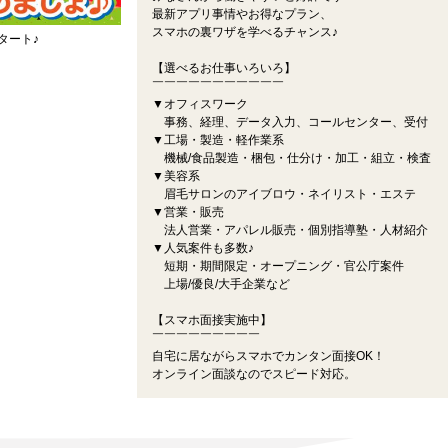
最新アプリ事情やお得なプラン、
スマホの裏ワザを学べるチャンス♪
タート♪
【選べるお仕事いろいろ】
￣￣￣￣￣￣￣￣￣￣￣
▼オフィスワーク
事務、経理、データ入力、コールセンター、受付
▼工場・製造・軽作業系
機械/食品製造・梱包・仕分け・加工・組立・検査
▼美容系
眉毛サロンのアイブロウ・ネイリスト・エステ
▼営業・販売
法人営業・アパレル販売・個別指導塾・人材紹介
▼人気案件も多数♪
短期・期間限定・オープニング・官公庁案件
上場/優良/大手企業など
【スマホ面接実施中】
￣￣￣￣￣￣￣￣￣
自宅に居ながらスマホでカンタン面接OK！
オンライン面談なのでスピード対応。