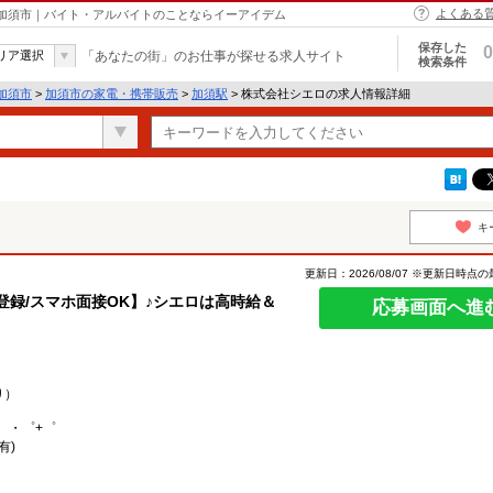
よくある
 加須市｜バイト・アルバイトのことならイーアイデム
保存した
0
リア選択
「あなたの街」のお仕事が探せる求人サイト
検索条件
加須市
>
加須市の家電・携帯販売
>
加須駅
> 株式会社シエロの求人情報詳細
キ
更新日：2026/08/07 ※更新日時点
日登録/スマホ面接OK】♪シエロは高時給＆
応募画面へ進
り）
。・゜+゜
有)