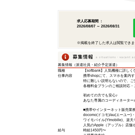
求人応募期間 ：
2026/08/07 ～ 2026/08/31
※掲載を終了した求人は閲覧できま
募集情報（派遣社員・紹介予定派遣）
職種
【softbank】人気機種に詳し
仕事内容
携帯shopにて、スマホを案内
特に難しい説明もないので、ご
各種料金プランのご相談対応・
初めての方でも安心♪
あなた専属のコーディネーター
■携帯やインターネット販売業
docomo(ドコモ)/au(エーユー
ワイモバイル(Y!mobille)
人気のApple（アップル）店
給与
時給1450円〜