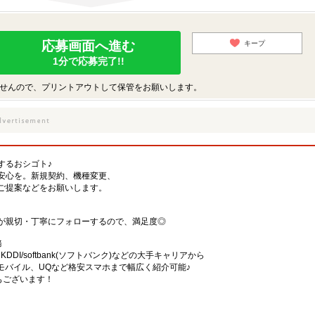
応募画面へ進む
キープ
1分で応募完了!!
せんので、プリントアウトして保管をお願いします。
するおシゴト♪
安心を。新規契約、機種変更、
ご提案などをお願いします。
が親切・丁寧にフォローするので、満足度◎
務
)・KDDI/softbank(ソフトバンク)などの大手キャリアから
、楽天モバイル、UQなど格安スマホまで幅広く紹介可能♪
舗もございます！