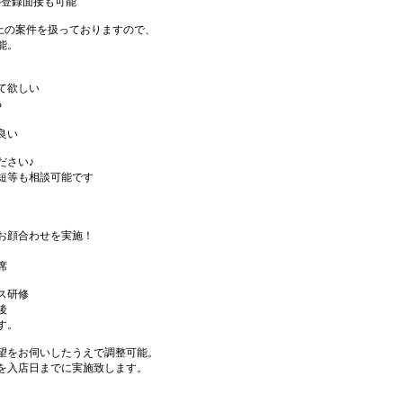
の登録面接も可能
件以上の案件を扱っておりますので、
能。
て欲しい
る
良い
ださい♪
短等も相談可能です
お顔合わせを実施！
席
ス研修
後
す。
望をお伺いしたうえで調整可能。
を入店日までに実施致します。