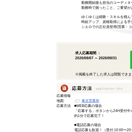
勤務開始後も担当のコーディネ
勤務時で困ったこと、ご要望が
ゆくゆくは経験・スキルを積ん
時給アップ、資格取得による手
シエロでの正社員登用(営業・コ
求人応募期間 ：
2026/08/07 ～ 2026/08/31
※掲載を終了した求人は閲覧できま
応募情報
地図
東京営業所
応募方法
■WEB応募の場合
「応募する」ボタンから24H受付中
約1分で応募完了！
■電話応募の場合
電話応募も歓迎！（受付:10:00〜20: