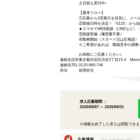
土日祝も受付中♪
【選考フロー】
①応募から3営業日を目安に、メール
②面接日時を決定！「0120」から
★スマホでWEB面接（LINEなど
③面接実施（履歴書不要）
④勤務開始（スタート日は応相談）
※ご希望があれば、職場見学の調整
お気軽にご応募ください♪
連絡先住所
東京都渋谷区渋谷3丁目15-4 Monost
連絡先TEL
0120-980-746
担当
採用担当
求人応募期間 ：
2026/08/07 ～ 2026/08/31
※掲載を終了した求人は閲覧できま