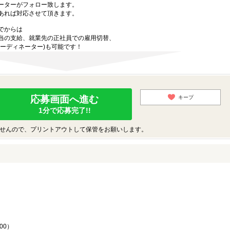
ーターがフォロー致します。
あれば対応させて頂きます。
でからは
当の支給、就業先の正社員での雇用切替、
ーディネーター)も可能です！
応募画面へ進む
キープ
1分で応募完了!!
せんので、プリントアウトして保管をお願いします。
♪
00）