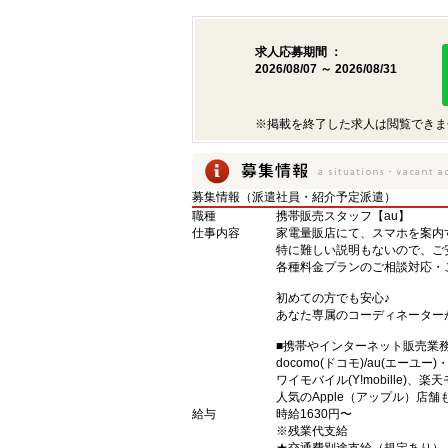
求人応募期間 ：
2026/08/07 ～ 2026/08/31
※掲載を終了した求人は閲覧できま
募集情報（派遣社員・紹介予定派遣）
職種
携帯販売スタッフ【au】
仕事内容
家電量販店にて、スマホを案内
特に難しい説明もないので、ご
各種料金プランのご相談対応・
初めての方でも安心♪
あなた専属のコーディネーター
■携帯やインターネット販売業
docomo(ドコモ)/au(エーユー
ワイモバイル(Y!mobille)
人気のApple（アップル）店
給与
時給1630円〜
※残業代支給