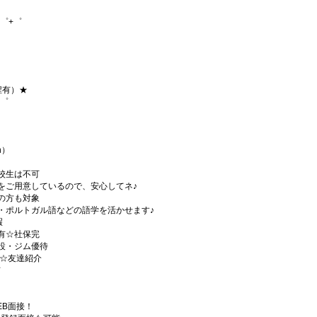
゜+゜
程有）★
+゜
h）
校生は不可
をご用意しているので、安心してネ♪
の方も対象
・ポルトガル語などの語学を活かせます♪
暇
有☆社保完
設・ジム優待
)☆友達紹介
有
EB面接！