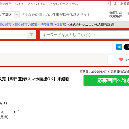
よくある
 龍ケ崎市｜バイト・アルバイトのことならイーアイデム
保存した
0
リア選択
「あなたの街」のお仕事が探せる求人サイト
検索条件
龍ケ崎市
>
龍ケ崎市の家電・携帯販売
>
佐貫駅
> 株式会社シエロの求人情報詳細
キ
更新日：2026/08/07 ※更新日時点
売【即日登録/スマホ面接OK】未経験
応募画面へ進
あり）
。○。・゜+゜
定有)