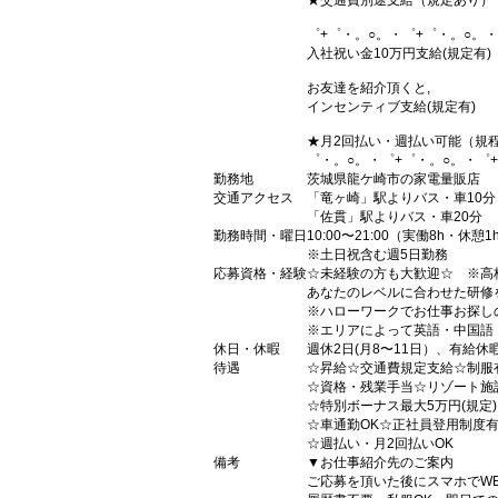
★交通費別途支給（規定あり）
゜+゜・。○。・゜+゜・。○。・
入社祝い金10万円支給(規定有)
お友達を紹介頂くと,
インセンティブ支給(規定有)
★月2回払い・週払い可能（規
゜・。○。・゜+゜・。○。・゜
勤務地
茨城県龍ケ崎市の家電量販店
交通アクセス
「竜ヶ崎」駅よりバス・車10分
「佐貫」駅よりバス・車20分
勤務時間・曜日
10:00〜21:00（実働8h・休憩1
※土日祝含む週5日勤務
応募資格・経験
☆未経験の方も大歓迎☆ ※高
あなたのレベルに合わせた研修
※ハローワークでお仕事お探し
※エリアによって英語・中国語
休日・休暇
週休2日(月8〜11日）、有給休
待遇
☆昇給☆交通費規定支給☆制服
☆資格・残業手当☆リゾート施
☆特別ボーナス最大5万円(規定
☆車通勤OK☆正社員登用制度
☆週払い・月2回払いOK
備考
▼お仕事紹介先のご案内
ご応募を頂いた後にスマホでW