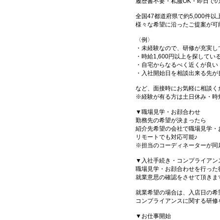
履歴書不要・私服OK・即日で
全国47都道府県で約5,000
様々な希望に沿ったご提案が可
〈例〉
・未経験なので、研修が充実し
・時給1,600円以上を探してい
・自宅からなるべく近くが良い
・入社開始日を相談出来る先が
など、面接時にお気軽に相談く
※経験が有る方は土日休み・時
▼職場見学・お顔合わせ
勤務先の希望が決まったら
紹介先希望の会社で職場見学・
リモートでも対応可能♪
※担当のコーディネーターが同
▼入社手続き・コンプライアン
職場見学・お顔合わせを行った
就業意思の確認をさせて頂きま
就業希望の場合は、入店日の希
コンプライアンスに関する研修
▼お仕事開始