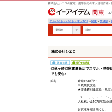
株式会社シエロの家電・携帯販売の求人情報詳細 -
遣
エ
関東
アルバイト・バイト・求人TOP
>
関東
>
茨城県
>
勤務地
職種
株式会社シエロ
派遣社員
紹介予定派遣
◎竜ヶ崎◎家電量販店でスマホ・携帯販
でも安心♪
給与
時給1630円〜
※残業代支給
★交通費別途支給（規定
゜+゜・。○。・゜+゜・
入社祝い金10万円支給(規
お友達を紹介頂くと,