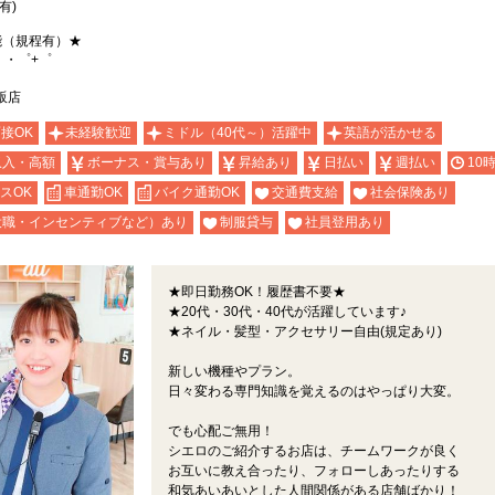
有)
能（規程有）★
。・゜+゜
販店
面接OK
未経験歓迎
ミドル（40代～）活躍中
英語が活かせる
収入・高額
ボーナス・賞与あり
昇給あり
日払い
週払い
10
スOK
車通勤OK
バイク通勤OK
交通費支給
社会保険あり
役職・インセンティブなど）あり
制服貸与
社員登用あり
★即日勤務OK！履歴書不要★
★20代・30代・40代が活躍しています♪
★ネイル・髪型・アクセサリー自由(規定あり)
新しい機種やプラン。
日々変わる専門知識を覚えるのはやっぱり大変。
でも心配ご無用！
シエロのご紹介するお店は、チームワークが良く
お互いに教え合ったり、フォローしあったりする
和気あいあいとした人間関係がある店舗ばかり！