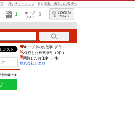
質問
サイトマップ
掲載ご希望のお客様へ
閲覧
キープ
1
0
履歴
リスト
ログイン
キープ中のお仕事（0件）
保存した検索条件（
0
件）
閲覧したお仕事（1件）
ープ
株式会社シエロ
の最新情報です
む