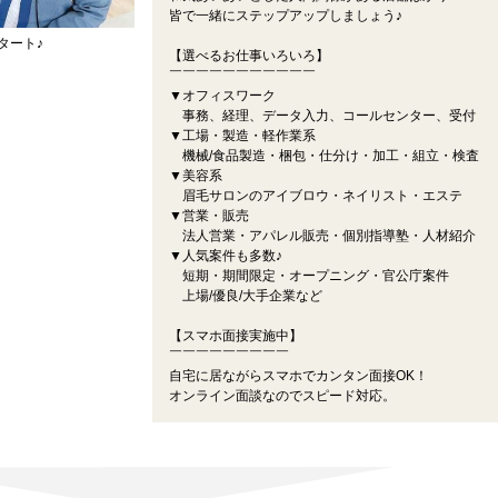
皆で一緒にステップアップしましょう♪
タート♪
【選べるお仕事いろいろ】
￣￣￣￣￣￣￣￣￣￣￣
▼オフィスワーク
事務、経理、データ入力、コールセンター、受付
▼工場・製造・軽作業系
機械/食品製造・梱包・仕分け・加工・組立・検査
▼美容系
眉毛サロンのアイブロウ・ネイリスト・エステ
▼営業・販売
法人営業・アパレル販売・個別指導塾・人材紹介
▼人気案件も多数♪
短期・期間限定・オープニング・官公庁案件
上場/優良/大手企業など
【スマホ面接実施中】
￣￣￣￣￣￣￣￣￣
自宅に居ながらスマホでカンタン面接OK！
オンライン面談なのでスピード対応。