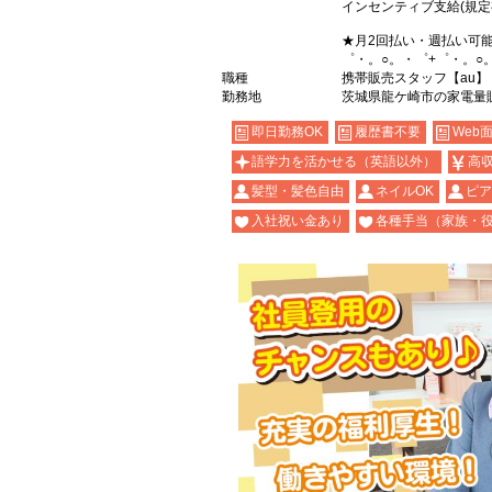
インセンティブ支給(規定
★月2回払い・週払い可
゜・。○。・゜+゜・。○
職種
携帯販売スタッフ【au】
勤務地
茨城県龍ケ崎市の家電量
即日勤務OK
履歴書不要
Web
語学力を活かせる（英語以外）
高
髪型・髪色自由
ネイルOK
ピア
入社祝い金あり
各種手当（家族・