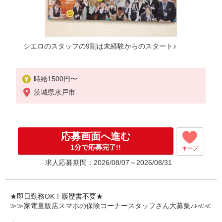
シエロのスタッフの9割は未経験からのスタート♪
時給1500円〜
※残業代支給
茨城県水戸市
★交通費別途支給（規定あり）
゜+゜・。○。・゜+゜・。○。・゜+゜
入社祝い金10万円支給(規定有)
応募画面へ進む
お友達を紹介頂くと,
1分で応募完了!!
キープ
インセンティブ支給(規定有)
求人応募期間：2026/08/07～2026/08/31
★月2回払い・週払い可能（規程有）★
゜・。○。・゜+゜・。○。・゜+゜
★即日勤務OK！履歴書不要★
≫≫家電量販店スマホの保険コーナースタッフさん大募集♪♪≪≪