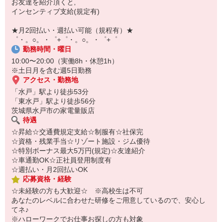
お友達を紹介頂くと,
自宅に居ながらスマホでカンタン面接OK！
インセンティブ支給(規定有)
オンライン面談なのでスピード対応。
即日登録もOK♪
★月2回払い・週払い可能（規程有）★
゜・。○。・゜+゜・。○。・゜+゜
気になった方はお気軽にご相談ください！
勤務時間・曜日
10:00〜20:00（実働8h・休憩1h）
※土日月を含む週5日勤務
アクセス・勤務地
「水戸」駅より徒歩53分
「東水戸」駅より徒歩56分
茨城県水戸市の家電量販店
待遇
☆昇給☆交通費規定支給☆制服有☆社保完
☆資格・残業手当☆リゾート施設・ジム優待
☆特別ボーナス最大5万円(規定)☆友達紹介
☆車通勤OK☆正社員登用制度有
☆週払い・月2回払いOK
応募資格・経験
☆未経験の方も大歓迎☆ ※高校生は不可
あなたのレベルに合わせた研修をご用意しているので、安心し
てネ♪
※ハローワークでお仕事お探しの方も対象