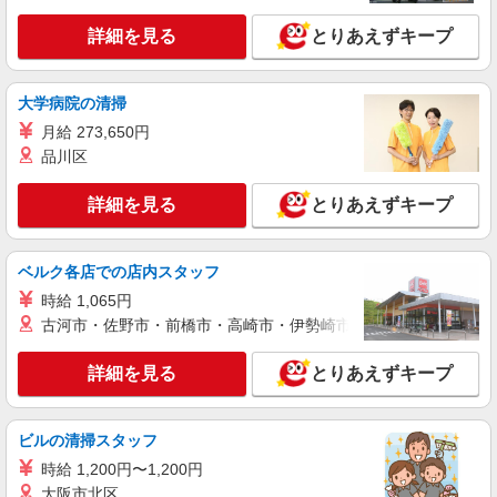
詳細を見る
とりあえずキープ
正社員
水戸内原店アシストカウンター
PCサポート受付スタッフ
大学病院の清掃
【月給】 204,800円〜232,600円（試用期間3か
月） ※経験や年齢などを考慮し、加給・優遇いた
月給 273,650円
します。 ■交通費支給 ■役職手当 ■家族手当 ■賞
品川区
茨城県水戸市内原1丁目208番地 ケーズデンキ
与あり（前年度実績：4ヶ月分）※入社1年以上、
水戸内原店 内 水戸内原店アシストカウンター 全
転居可能者 ■昇給制度あり（年1回） ※全て当社
国各アシストカウンター 勤務地、応相談 ◎全国転
詳細を見る
とりあえずキープ
規定による
勤あり ◎Ｕ・Ｉターン歓迎します
詳細を見る
キープ
ベルク各店での店内スタッフ
アルバイト
ボルボ・カー水戸 洗車・回送アルバイトスタッフ
時給 1,065円
古河市・佐野市・前橋市・高崎市・伊勢崎市・太田市・館林市・
回送・洗車スタッフ【ボルボ・カー水戸】
時給1100円〜1500円（経験・スキルによる）
詳細を見る
とりあえずキープ
★社内のコーティング講習受講により時給UP
■ボルボ・カー水戸 〒311-4143 茨城県水戸市
大塚町1500-2
ビルの清掃スタッフ
時給 1,200円〜1,200円
詳細を見る
キープ
大阪市北区