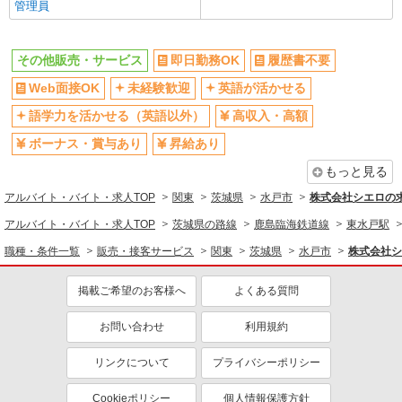
管理員
販売・接客サービス
その他販売・サービス
即日勤務OK
履歴書不要
同じ特徴から求人を探す
Web面接OK
未経験歓迎
英語が活かせる
未経験歓迎
英語が活かせる
語学力を活かせる（英語以外）
高収入・高額
ボーナス・賞与あり
日払い
ボーナス・賞与あり
昇給あり
車通勤OK
交通費支給
社会保険あり
社員登用あり
もっと見る
アルバイト・バイト・求人TOP
関東
茨城県
水戸市
株式会社シエロの
アルバイト・バイト・求人TOP
茨城県の路線
鹿島臨海鉄道線
東水戸駅
職種・条件一覧
販売・接客サービス
関東
茨城県
水戸市
株式会社シ
掲載ご希望のお客様へ
よくある質問
お問い合わせ
利用規約
リンクについて
プライバシーポリシー
Cookieポリシー
個人情報保護方針