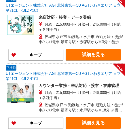
UTエージェント株式会社 AGT北関東第一CU AGTいわきエリア 日立
第21CL 《JLZP1C》
来店対応・接客・データ登録
月給：215,000円〜 月収例：246,000円（月給
＋各種手当）
茨城県水戸市 勤務地：水戸市 通勤方法：徒歩/
車/バス/電車 最寄り駅：赤塚駅から車3分・徒歩10
分
詳細を見る
キープ
NEW
正社員
UTエージェント株式会社 AGT北関東第一CU AGTいわきエリア 日立
第21CL 《JLZN1C》
カウンター業務・来店対応・接客・在庫管理
月給：215,000円〜 月収例：246,000円（月給
＋各種手当）
茨城県水戸市 勤務地：水戸市 通勤方法：徒歩/
車/バス/電車 最寄り駅：水戸駅から車18分 ※構内
の無料駐車場利用OK
詳細を見る
キープ