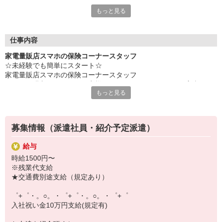
専任のコーディネーターがサポート♪
もっと見る
職場での不安や悩み事があれば
いつでも相談してください！
充実の福利厚生、各種施設利用の特典など、
仕事内容
働きやすい環境づくりに取り組んでいます！
家電量販店スマホの保険コーナースタッフ
お仕事以外も充実させたいあなたの味方です♪
☆未経験でも簡単にスタート☆
家電量販店スマホの保険コーナースタッフ
【選べるお仕事いろいろ】
スマホを購入いただいたお客様にかんたんなスマホ保険の案内を行
￣￣￣￣￣￣￣￣￣￣￣
もっと見る
っていただきます。
▼オフィスワーク
契約ご希望されましたらお手続きをお願いいたします。
事務、経理、データ入力、コールセンター、受付
未経験でも座学や動画研修を受けていただけますのでご安心くださ
▼工場・製造・軽作業系
い！
機械/食品製造・梱包・仕分け・加工・組立・検査
募集情報（派遣社員・紹介予定派遣）
▼美容系
眉毛サロンのアイブロウ・ネイリスト・エステ
給与
▼営業・販売
時給1500円〜
法人営業・アパレル販売・個別指導塾・人材紹介
※残業代支給
▼人気案件も多数♪
★交通費別途支給（規定あり）
短期・期間限定・オープニング・官公庁案件
上場/優良/大手企業など
゜+゜・。○。・゜+゜・。○。・゜+゜
入社祝い金10万円支給(規定有)
【スマホ面接実施中】
￣￣￣￣￣￣￣￣￣