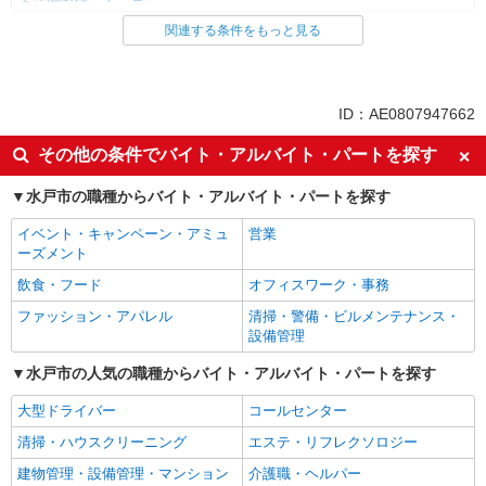
関連する条件をもっと見る
同じ雇用形態から東水戸駅の求人を探す
派遣社員
紹介予定派遣
同じ特徴から東水戸駅の求人を探す
ID：AE0807947662
即日勤務OK
履歴書不要
その他の条件でバイト・アルバイト・パートを探す
Web面接OK
未経験歓迎
水戸市の職種からバイト・アルバイト・パートを探す
英語が活かせる
語学力を活かせる（英語以外）
イベント・キャンペーン・アミュ
営業
高収入・高額
ボーナス・賞与あり
ーズメント
昇給あり
日払い
飲食・フード
オフィスワーク・事務
週払い
10時～勤務OK
ファッション・アパレル
清掃・警備・ビルメンテナンス・
車通勤OK
バイク通勤OK
設備管理
交通費支給
社会保険あり
水戸市の人気の職種からバイト・アルバイト・パートを探す
入社祝い金あり
各種手当（家族・役職・インセン
大型ドライバー
コールセンター
ティブなど）あり
清掃・ハウスクリーニング
エステ・リフレクソロジー
制服貸与
社員登用あり
建物管理・設備管理・マンション
介護職・ヘルパー
同じ職種から求人を探す