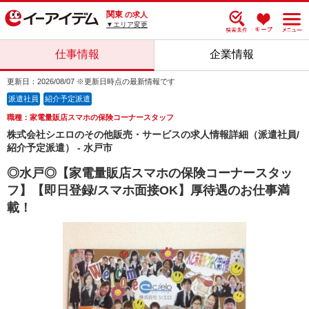
関東
の求人
▼エリア変更
仕事情報
企業情報
更新日：2026/08/07 ※更新日時点の最新情報です
派遣社員
紹介予定派遣
職種：家電量販店スマホの保険コーナースタッフ
株式会社シエロのその他販売・サービスの求人情報詳細（派遣社員/
紹介予定派遣） - 水戸市
◎水戸◎【家電量販店スマホの保険コーナースタッ
フ】【即日登録/スマホ面接OK】厚待遇のお仕事満
載！