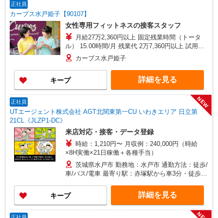
正社員
カーブス水戸姫子【90107】
女性専用フィットネスの接客スタッフ
月給27万2,360円以上 固定残業時間（トータ
ル） 15.00時間/月 残業代 2万7,360円以上 試用期
間中 月給27万2,360円以上(試用期間1ヶ月) 試用期
カーブス水戸姫子
間中 固定残業時間（トータル） 15.00時間/月 試
用期間中 残業代 2万7,360円以上
詳細を見る
キープ
NEW
正社員
UTエージェント株式会社 AGT北関東第一CU いわきエリア 日立第
21CL《JLZP1-DC》
来店対応・接客・データ登録
時給：1,210円〜 月収例：240,000円（時給
×8H実働×21日稼働＋各種手当）
茨城県水戸市 勤務地：水戸市 通勤方法：徒歩/
車/バス/電車 最寄り駅：赤塚駅から車3分・徒歩10
分
詳細を見る
キープ
NEW
正社員