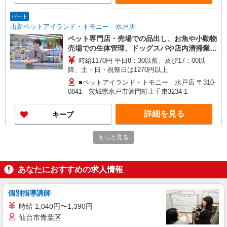
パート
山新ペットアイランド・トモニー 水戸店
ペット専門店・売場での品出し、お魚や小動物
売場での生体管理、ドッグスパや店内清掃業務
などのお仕事
時給1170円 平日8：30以前、及び17：00以
降、土・日・祝祭日は1270円以上
■ペットアイランド・トモニー 水戸店 〒310-
0841 茨城県水戸市酒門町上千束3234-1
詳細を見る
キープ
パート
もっと見る
株式会社NSC企画
セレモニー補助スタッフ
あなたにおすすめの求人情報
時給1,200円〜1,400円（能力等による） ★司
会業務を目指す方は時給1,500円〜
個別指導講師
茨城県水戸市・笠間市・石岡市・常陸大宮市・
ひたちなか市、他周辺地域 （現場に直行直帰）
時給 1,040円〜1,390円
仙台市青葉区
詳細を見る
キープ