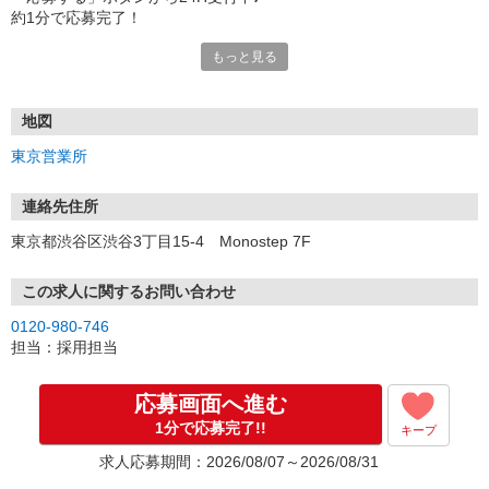
約1分で応募完了！
もっと見る
■電話応募の場合
電話応募も歓迎！（受付:10:00〜20:00）
土日祝も受付中♪
地図
【選考フロー】
東京営業所
①応募から3営業日を目安に、メールorお電話でご連絡します。
②面接日時を決定！「0120」から始まる電話番号からご連絡します
★スマホでWEB面接（LINEなど）・出張面接・事務所面接と選べま
連絡先住所
す
東京都渋谷区渋谷3丁目15-4 Monostep 7F
③面接実施（履歴書不要）
④勤務開始（スタート日は応相談）
※ご希望があれば、職場見学の調整もOKです！
この求人に関するお問い合わせ
0120-980-746
お気軽にご応募ください♪
担当：採用担当
応募画面へ進む
1分で応募完了!!
キープ
求人応募期間：2026/08/07～2026/08/31