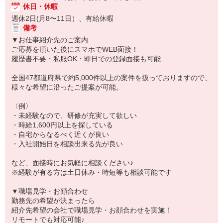
休日・休暇
週休2日(月8〜11日）、有給休暇
備考
▼お仕事紹介先のご案内
ご応募を頂いた後にスマホでWEB面接！
履歴書不要・私服OK・即日での登録面接も可能
全国47都道府県で約5,000件以上の案件を扱っておりますので、
様々な希望に沿ったご提案が可能。
〈例〉
・未経験なので、研修が充実して欲しい
・時給1,600円以上を探している
・自宅からなるべく近くが良い
・入社開始日を相談出来る先が良い
など、面接時にお気軽に相談ください♪
※経験が有る方は土日休み・時短等も相談可能です
▼職場見学・お顔合わせ
勤務先の希望が決まったら
紹介先希望の会社で職場見学・お顔合わせを実施！
リモートでも対応可能♪