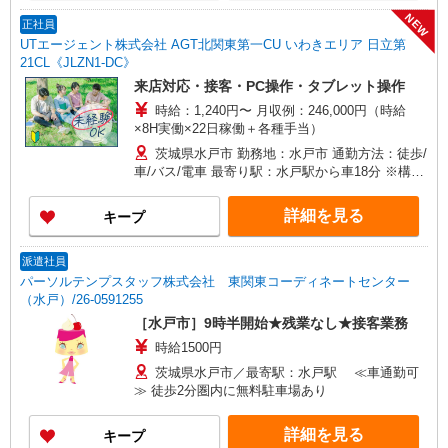
NEW
正社員
UTエージェント株式会社 AGT北関東第一CU いわきエリア 日立第
21CL《JLZN1-DC》
来店対応・接客・PC操作・タブレット操作
時給：1,240円〜 月収例：246,000円（時給
×8H実働×22日稼働＋各種手当）
茨城県水戸市 勤務地：水戸市 通勤方法：徒歩/
車/バス/電車 最寄り駅：水戸駅から車18分 ※構内
の無料駐車場利用OK
詳細を見る
キープ
派遣社員
パーソルテンプスタッフ株式会社 東関東コーディネートセンター
（水戸）/26-0591255
［水戸市］9時半開始★残業なし★接客業務
時給1500円
茨城県水戸市／最寄駅：水戸駅 ≪車通勤可
≫ 徒歩2分圏内に無料駐車場あり
詳細を見る
キープ