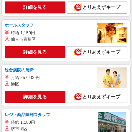
詳細を見る
とりあえずキープ
正社員
ケーズデンキテクニカルサポート 2027年卒 新卒採用情報
ホールスタッフ
【2027年新卒採用】PCサポート接客スタッフ
【総合職】 ■大卒：（月給）228,200円 ■短
時給 1,150円
大・専門卒：（月給）215,500円 ＊試用期間 3か
仙台市青葉区
月間（待遇に変更なし） 【各種手当】 役職、通
茨城県水戸市内原1丁目208番地 ケーズデンキ
勤、時間外、家族、目標達成、資格 等
水戸内原店 内 水戸内原店アシストカウンター ◎
詳細を見る
とりあえずキープ
転勤あり ※入社後は必ず、通勤圏内の店舗へ配属
詳細を見る
キープ
総合病院の清掃
アルバイト
パート
月給 257,400円
水戸内原アシストカウンター（ケーズデンキ水戸内原内）
港区
PCサポート受付スタッフ
詳細を見る
とりあえずキープ
時給1559円〜（試用期間3か月） （勤務時間・
日数等による） ★昇給制度あり（年1回） ※当
社規定による
茨城県水戸市内原1丁目208番地 ケーズデンキ
レジ・商品陳列スタッフ
水戸内原店 内 水戸内原店アシストカウンター
時給 1,180円
詳細を見る
キープ
堺市堺区