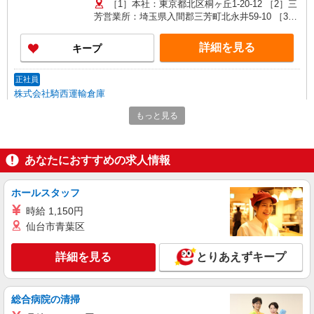
［1］本社：東京都北区桐ヶ丘1-20-12 ［2］三
≪運転免許手当別途支給≫ ・大型免許（1.5万
芳営業所：埼玉県入間郡三芳町北永井59-10 ［3］
円） ・中型免許（1万円） ・フォークリフト免許
児玉営業所：埼玉県本庄市児玉町共栄323 ［4］戸
（5千円） 【月収例】378,750円 （25歳、入社1年
田営業所：埼玉県戸田市笹目8-15-30 ［5］騎西営
詳細を見る
キープ
目） （月給255,000円＋残業45時間93,750円＋皆
業所：埼玉県加須市戸崎309-1 ［6］川越営業
勤手当10,000円＋大型・フォーク免許手当20,000
所：埼玉県川越市芳野台2-8-42 ※川越工業団地内
円）
［7］藤ヶ谷営業所：千葉県柏市藤ヶ谷545-2 ★
正社員
車・バイク通勤OK [1]はバイク・自転車通勤OK
株式会社騎西運輸倉庫
フォークリフトを使用した食品の倉庫内作業
もっと見る
月給257,050円〜325,000円（経験・能力によ
る） 固定残業40時間（57,050円） ※40時間を超
えた場合は別途支給 ※研修期間3ヵ月は時給1,200
埼玉県加須市鴻茎1110
あなたにおすすめの求人情報
円〜
詳細を見る
キープ
ホールスタッフ
時給 1,150円
正社員
仙台市青葉区
株式会社ショーモン
サーマルリサイクル工場でのオペレーター
詳細を見る
とりあえずキープ
月給27万〜32万円（手当込）＋残業代全額支
給 ※経験・資格・能力によって異なる ※家族・住
宅・資格など各種手当あり 【年収例】 ＜入社1
【ミッションランド】 埼玉県久喜市河原井町
総合病院の清掃
年 役職なし＞ 360万円 ＜入社3年 副班長＞
27 ※転勤なし ★焼却処理時に発生する熱を回収