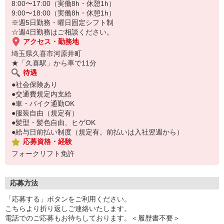
8:00〜17:00（実働8h・休憩1h）
9:00〜18:00（実働8h・休憩1h）
※週5日勤務・曜日固定シフト制
☆週4日勤務はご相談ください。
アクセス・勤務地
埼玉県久喜市河原井町
★「久喜駅」から車で11分
待遇
●社会保険あり
●交通費規定内支給
●車・バイク通勤OK
●服装自由（規定有）
●髪型・髪色自由、ヒゲOK
●給与日前払い制度（規定有。前払いは入社翌週から）
応募資格・経験
フォークリフト免許
応募方法
「応募する」ボタンをご利用ください。
こちらより折り返しご連絡いたします。
電話でのご応募もお待ちしております。＜履歴書不要＞