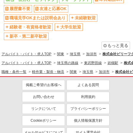
オープニングスタッフ
禁煙・分煙
履歴書不要
友達と応募OK
車通勤OK
バイク通勤OK
職場見学OKまたは説明会あり
未経験歓迎
自転車通勤OK
残業少なめ（月20h未満）
経験者・有資格者歓迎
大学生歓迎
交通費支給
社会保険あり
新卒・第二新卒歓迎
同じ職種から求人を探す
もっと見る
軽作業・製造・物流
アルバイト・バイト・求人TOP
関東
埼玉県
加須市
株式会社ビリーフ
梱包・仕分け・ピッキング
フォークリフト
アルバイト・バイト・求人TOP
埼玉県の路線
東武野田線
岩槻駅
株式
同じ特徴から求人を探す
職種・条件一覧
軽作業・製造・物流
関東
埼玉県
加須市
株式会社ビ
未経験歓迎
大学生歓迎
掲載ご希望のお客様へ
よくある質問
ミドル（40代～）活躍中
日払い
お問い合わせ
利用規約
服装自由
オープニングスタッフ
車通勤OK
交通費支給
リンクについて
プライバシーポリシー
社会保険あり
Cookieポリシー
個人情報保護方針
メールサービスについて
サイト運営会社