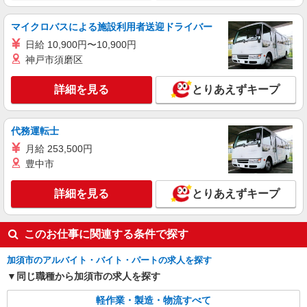
派遣社員
ランスタッド株式会社 久喜支店（久喜事業所）/SPKK209595
マイクロバスによる施設利用者送迎ドライバー
仕分け・ピッキング・梱包・検品
日給 10,900円〜10,900円
時給1337円 ※交通費実費支給／当社規定あ
神戸市須磨区
り。
埼玉県加須市北大桑
詳細を見る
とりあえずキープ
詳細を見る
キープ
代務運転士
アルバイト
パート
月給 253,500円
株式会社バイトレ（ADM810905GT06）
豊中市
【迷ったらコレ】箱に入れるだけ♪モクモク軽
作業スタッフ
詳細を見る
とりあえずキープ
時給1364円〜時給1600円（就業先により異な
る）
このお仕事に関連する条件で探す
埼玉県加須市
加須市のアルバイト・バイト・パートの求人を探す
詳細を見る
キープ
同じ職種から加須市の求人を探す
軽作業・製造・物流すべて