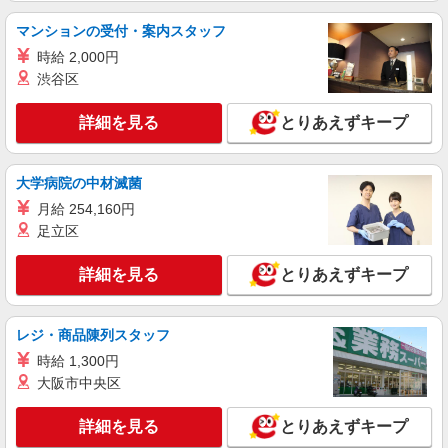
派遣社員
マンションの受付・案内スタッフ
ランスタッド株式会社 久喜支店（久喜事業所）/FKKU107005
時給 2,000円
仕分け・ピッキング・梱包
渋谷区
時給1337円 ※交通費実費支給／当社規定あ
り。通勤交通費実費支払／上限4万円／月※規定あ
詳細を見る
とりあえずキープ
り
埼玉県加須市 （加須流通業務団地） 花崎駅
から無料送迎あり
大学病院の中材滅菌
詳細を見る
キープ
月給 254,160円
足立区
派遣社員
ランスタッド株式会社 久喜支店（久喜事業所）/FKKU107010
詳細を見る
とりあえずキープ
仕分け・ピッキング・梱包
時給1337円 ※交通費実費支給／当社規定あ
り。
レジ・商品陳列スタッフ
埼玉県加須市 加須駅から車で10分／加須IC近
時給 1,300円
く
大阪市中央区
詳細を見る
キープ
詳細を見る
とりあえずキープ