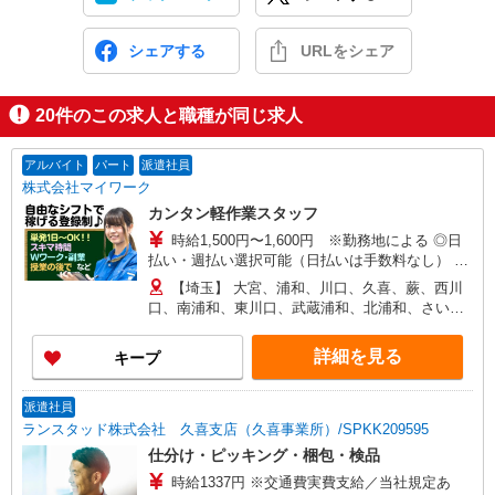
シェアする
URLをシェア
20
件のこの求人と職種が同じ求人
アルバイト
パート
派遣社員
株式会社マイワーク
カンタン軽作業スタッフ
時給1,500円〜1,600円 ※勤務地による ◎日
払い・週払い選択可能（日払いは手数料なし） ◎
残業手当、リーダー手当、深夜手当あり！
【埼玉】 大宮、浦和、川口、久喜、蕨、西川
口、南浦和、東川口、武蔵浦和、北浦和、さいた
ま新都心、 草加、上尾、春日部、戸田公園、東浦
和、与野、桶川、他 他にも一都三県各地にあり。
詳細を見る
キープ
ご希望をお聞かせください。 ☆送迎バス有／バイ
ク・自転車通勤OKなどの勤務地もアリ
派遣社員
ランスタッド株式会社 久喜支店（久喜事業所）/SPKK209595
仕分け・ピッキング・梱包・検品
時給1337円 ※交通費実費支給／当社規定あ