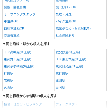
時間固定シフト制
服装自由
髪型・髪色自由
髭（ひげ）OK
オープニングスタッフ
禁煙・分煙
車通勤OK
バイク通勤OK
自転車通勤OK
残業少なめ（月20h未満）
交通費支給
社会保険あり
同じ沿線・駅から求人を探す
ＪＲ高崎線(埼玉県)
秩父鉄道(埼玉県)
東武野田線(埼玉県)
ＪＲ東北本線(埼玉県)
東武伊勢崎線(埼玉県)
東武日光線(埼玉県)
行田駅
東行田駅
岩槻駅
蓮田駅
久喜駅
白岡駅
同じ職種から岩槻駅の求人を探す
梱包・仕分け・ピッキング
フォークリフト