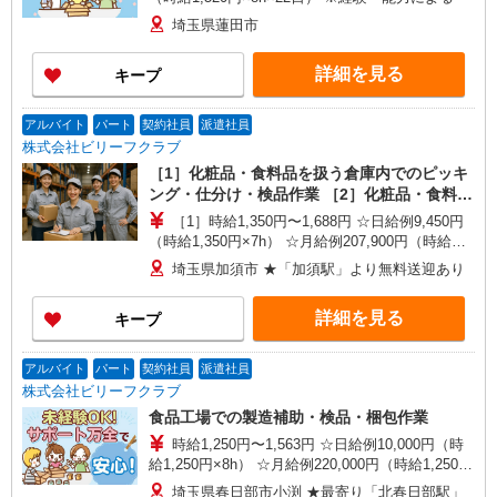
埼玉県蓮田市
詳細を見る
キープ
アルバイト
パート
契約社員
派遣社員
株式会社ビリーフクラブ
［1］化粧品・食料品を扱う倉庫内でのピッキ
ング・仕分け・検品作業 ［2］化粧品・食料品
を扱う倉庫内でのフォークリフト作業
［1］時給1,350円〜1,688円 ☆日給例9,450円
（時給1,350円×7h） ☆月給例207,900円（時給
1,350円×7h×22日） ［2］特別時給2,000円（入社
埼玉県加須市 ★「加須駅」より無料送迎あり
から翌月末迄） 時給1,550円〜1,938円（通常時
給） ☆日給例10,850円（時給1,550円×7h） ☆月
詳細を見る
キープ
給例238,700円（時給1,550円×7h×22日） ※経
験・能力等による
アルバイト
パート
契約社員
派遣社員
株式会社ビリーフクラブ
食品工場での製造補助・検品・梱包作業
時給1,250円〜1,563円 ☆日給例10,000円（時
給1,250円×8h） ☆月給例220,000円（時給1,250円
×8h×22日） ※経験・能力等による
埼玉県春日部市小渕 ★最寄り「北春日部駅」