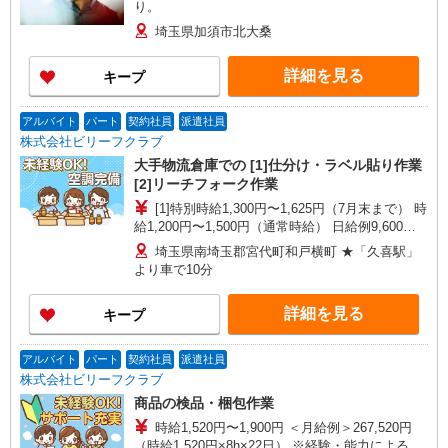
り。
埼玉県加須市北大桑
詳細を見る
キープ
アルバイト
パート
契約社員
派遣社員
株式会社ビリーフクラブ
大手物流倉庫での [1]仕分け・ラベル貼り作業
[2]リーチフォーク作業
[1]特別時給1,300円〜1,625円（7月末まで） 時
給1,200円〜1,500円（通常時給） 日給例9,600円
（時給1,200円×8h） 月給例211,200円（時給1,200
埼玉県南埼玉郡宮代町和戸横町 ★「久喜駅」
円×8h×22日） [2]特別時給1,700円（7月末まで）
より車で10分
時給1,600円〜2,000円（通常時給） 日給例12,800
円（時給1,600円×8h） 月給例281,600円（時給
詳細を見る
キープ
1,600円×8h×22日） ※経験・能力による
アルバイト
パート
契約社員
派遣社員
株式会社ビリーフクラブ
商品の検品・梱包作業
時給1,520円〜1,900円 ＜月給例＞267,520円
（時給1,520円×8h×22日） ※経験・能力による