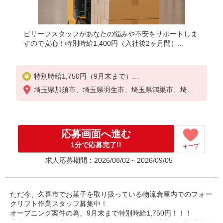
ビリーフスタッフがあなたの悩みや不安をサポートしま
すので安心！特別時給1,400円（入社後2ヶ月間）...
特別時給1,750円（9月末まで）
＜日給例＞14,000円（時給1,750円×8h）
埼玉県加須市、埼玉県羽生市、埼玉県鴻巣市、埼玉
＜月給例＞308,000円（時給1,750円×8h×22日）
県久喜市、埼玉県蓮田市、埼玉県幸手市
時給1,650円〜2,063円（通常時給）
※経験・能力等による
応募画面へ進む
1分で応募完了!!
キープ
求人応募期間：2026/08/02～2026/09/05
ただ今、久喜市でお菓子を取り扱っている物流倉庫内でのフォー
クリフト作業スタッフ募集中！
オープニング案件の為、9月末まで特別時給1,750円！！！
非常にキレイな職場でのお仕事になります。敷地内に無料駐車場