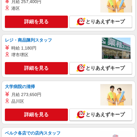
月給 257,400円
460万円 ＜入社5年 班長＞ 500万円 ※班長・副
【サーマルリサイクル】して発電を行う事で、年
班長は役職手当も含む
港区
間2300tのCO2を削減できる最新鋭の工場として業
詳細を見る
キープ
界内でも話題になりました。 2022年、更なる需要
の高まりそして地球環境への貢献のため、新しい
詳細を見る
とりあえずキープ
工場を増設しております◎
派遣社員
株式会社テクノ・サービス 埼玉県エリア（02）
工場のカンタン軽作業、倉庫での箱詰め・入出
レジ・商品陳列スタッフ
荷など ★未経験OKのお仕事たくさん！
時給 1,180円
■時給1300円〜1500円（就業先により異なる）
堺市堺区
＋交通費
埼玉県内に多数あり 加須市、戸田市など
詳細を見る
とりあえずキープ
詳細を見る
キープ
大学病院の清掃
NEW
派遣社員
月給 273,650円
シーデーピージャパン株式会社 小山営業所/29A17201
品川区
半導体製造装置の電気配線・組立・検査作業
詳細を見る
時給1600円 ※時間外時給：2000円 ※休出時
とりあえずキープ
給：2000円 ※深夜割増：400円
埼玉県加須市
ベルク各店での店内スタッフ