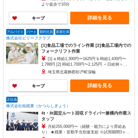
より徒歩で10分
詳細を見る
キープ
アルバイト
パート
契約社員
派遣社員
株式会社ビリーフクラブ
[1]食品工場でのライン作業 [2]食品工場内での
フォークリフト作業
[1] a.時給1,300円〜1625円 b.時給1,430円〜
1,788円 [2] 時給1,700円〜2,125円 ＜日給例＞
13,600円（時給1,700円×8h） ＜月給例＞299,200
埼玉県北葛飾郡杉戸町深輪
円（時給1,700円×8h×22日） ※経験・能力・時間
帯による
詳細を見る
キープ
正社員
株式会社桂紙業（かつらしぎょう）
4t・8t固定ルート回収ドライバー兼構内作業ス
タッフ
月給255,000円〜（経験・能力により昇給あ
り） ★残業・皆勤手当別途支給 ※試用期間3ヶ月
あり（同条件） ★年収例は備考をご覧ください★