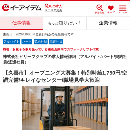
関東
の求人
▼エリア変更
仕事情報
知りたい！
企業情報
もっと
更新日：2026/08/08 ※更新日時点の最新情報です
アルバイト
パート
契約社員
派遣社員
職種：お菓子を取り扱っている物流倉庫内でのフォークリフト作業
株式会社ビリーフクラブの求人情報詳細（アルバイト/パート/契約社
員/派遣社員）
【久喜市】オープニング大募集！特別時給1,750円/空
調完備/キレイなセンター/職場見学大歓迎