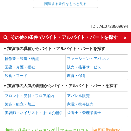
関連する条件をもっと見る
同じ雇用形態から岩槻駅の求人を探す
アルバイト
パート
契約社員
派遣社員
ID：AE0728509694
同じ特徴から岩槻駅の求人を探す
その他の条件でバイト・アルバイト・パートを探す
即日勤務OK
履歴書不要
加須市の職種からバイト・アルバイト・パートを探す
友達と応募OK
職場見学OKまたは説明会あり
軽作業・製造・物流
ファッション・アパレル
未経験歓迎
経験者・有資格者歓迎
医療・介護・福祉
販売・接客サービス
大学生歓迎
新卒・第二新卒歓迎
飲食・フード
教育・保育
女性活躍中
主婦・主夫歓迎
フリーター歓迎
加須市の人気の職種からバイト・アルバイト・パートを探す
学歴不問
ブランクOK
ミドル（40代～）活躍中
フロント・受付・フロア案内
アパレル販売
エルダー（50代～）活躍中
日払い
製造・組立・加工
家電・携帯販売
週払い
給与前払いOK
美容師・ネイリスト・まつげ施術
栄養士・管理栄養士
時間固定シフト制
服装自由
髪型・髪色自由
髭（ひげ）OK
梱包・仕分け・ピッキング
フォークリフト
即日勤務OK