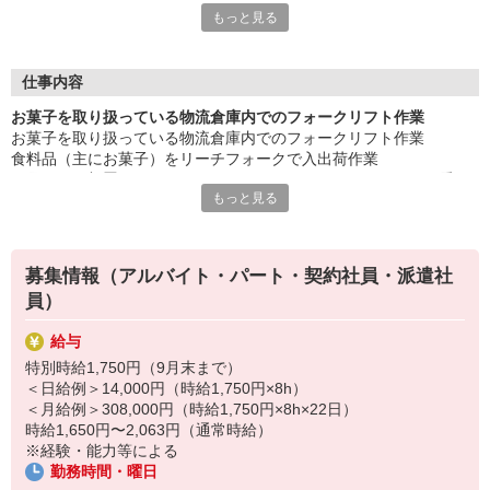
もっと見る
もございます。
埋まり次第、募集終了になりますので、お早めにご応募くださ
い！
◎18〜60歳迄の男女活躍中！！
仕事内容
お菓子を取り扱っている物流倉庫内でのフォークリフト作業
もちろん働くメリットいっぱい！
お菓子を取り扱っている物流倉庫内でのフォークリフト作業
・キレイなセンター
食料品（主にお菓子）をリーチフォークで入出荷作業
・時間帯が選べる
配属される部署にもよりますが、ほとんどはフォークリフトに乗り
まずはお気軽にご応募お待ちしております♪
もっと見る
っぱなしの作業です。
募集情報（アルバイト・パート・契約社員・派遣社
員）
給与
特別時給1,750円（9月末まで）
＜日給例＞14,000円（時給1,750円×8h）
＜月給例＞308,000円（時給1,750円×8h×22日）
時給1,650円〜2,063円（通常時給）
※経験・能力等による
勤務時間・曜日