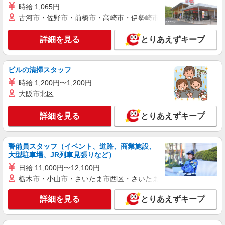
詳細を見る
時給 1,065円
キープ
古河市・佐野市・前橋市・高崎市・伊勢崎市・太田市・館林市・
NEW
派遣社員
詳細を見る
とりあえずキープ
シーデーピージャパン株式会社 小山営業所/29A19903
ゴムホースの仕分け・格納・ピッキング
時給1650円 ※時間外時給：2063円 ※休出時
ビルの清掃スタッフ
給：2063円 ※深夜割増：413円
時給 1,200円〜1,200円
埼玉県加須市
大阪市北区
詳細を見る
キープ
詳細を見る
とりあえずキープ
アルバイト
パート
株式会社バイトレ（ADM251205GN02）
警備員スタッフ（イベント、道路、商業施設、
【接客なし】静かな職場で集中◎検品・箱詰め
大型駐車場、JR列車見張りなど）
スタッフ
日給 11,000円〜12,100円
時給1364円〜時給1600円（就業先により異な
栃木市・小山市・さいたま市西区・さいたま市岩槻区・久喜市・
る）
埼玉県加須市
詳細を見る
とりあえずキープ
詳細を見る
キープ