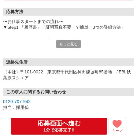
応募方法
〜お仕事スタートまでの流れ〜
▼Step1 「履歴書」「証明写真不要」で簡単、3つの登録方法！
【オンライン登録（目安5分）】
もっと見る
いつでも好きな時間に登録OK
【電話登録（目安20分）】
受付時間/平日9:00〜19:00
連絡先住所
※電話登録の場合、就業前には登録会へお越しください
（本社）〒101-0022 東京都千代田区神田練塀町85番地 JEBL秋
葉原スクエア
【来場登録（目安1時間30分）】
受付時間/平日10:00〜17:00
この求人に関するお問い合わせ
▼Step2 全国にあるお仕事の中から、あなたにピッタリのお仕事を
0120-707-942
ご案内
担当：採用係
▼Step3 就業前に職場見学で気になる事はしっかりチェック！
▼Step4 気に入ったら雇用契約・お仕事スタート
応募画面へ進む
応募⇒最短で2日後からの勤務も可能です！
1分で応募完了!!
キープ