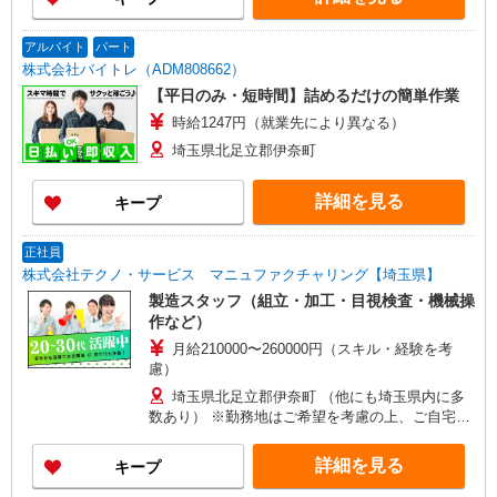
アルバイト
パート
株式会社バイトレ（ADM808662）
【平日のみ・短時間】詰めるだけの簡単作業
時給1247円（就業先により異なる）
埼玉県北足立郡伊奈町
詳細を見る
キープ
正社員
株式会社テクノ・サービス マニュファクチャリング【埼玉県】
製造スタッフ（組立・加工・目視検査・機械操
作など）
月給210000〜260000円（スキル・経験を考
慮）
埼玉県北足立郡伊奈町 （他にも埼玉県内に多
数あり） ※勤務地はご希望を考慮の上、ご自宅を
中心に通勤時間120分圏内のエリアとなります。
（転勤なし）
詳細を見る
キープ