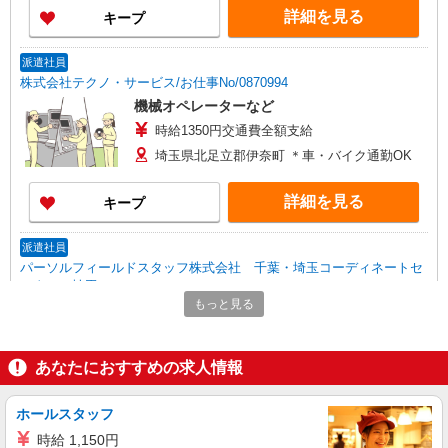
詳細を見る
キープ
派遣社員
株式会社テクノ・サービス/お仕事No/0870994
機械オペレーターなど
時給1350円交通費全額支給
埼玉県北足立郡伊奈町 ＊車・バイク通勤OK
詳細を見る
キープ
派遣社員
パーソルフィールドスタッフ株式会社 千葉・埼玉コーディネートセ
ンター（埼玉）
もっと見る
ヘルメットの耐久試験
時給1,400円 ★交通費規定支給
埼玉県北足立郡伊奈町 ★車通勤可 車・バイ
あなたにおすすめの求人情報
ク・自転車通勤OKです
ホールスタッフ
詳細を見る
キープ
時給 1,150円