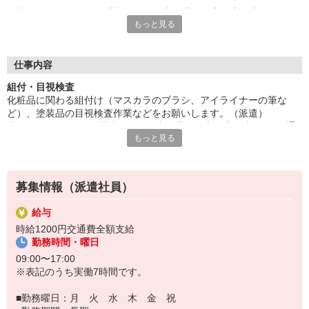
未経験OK。きれいな職場でのお仕事。業務は立ち座り半々です♪
もっと見る
通勤に便利な【志久駅】から徒歩5分☆
土日休み★土日祝休みの相談OK。残業月10h程あり、柔軟に対応
可能な方大歓迎♪
■お友達紹介キャンペーン！デジタルギフト3000円分プレゼント
仕事内容
（当社規定あり）
組付・目視検査
化粧品に関わる組付け（マスカラのブラシ、アイライナーの筆な
『テクノ・サービス』は、派遣業界大手スタッフサービスグルー
ど）、塗装品の目視検査作業などをお願いします。（派遣）
プです。
未経験OK。きれいな職場でのお仕事。業務は立ち座り半々です♪通
全国にあるお仕事の中から、一人ひとりのスキルや希望条件に応
もっと見る
勤に便利な【志久駅】から徒歩5分☆
じたお仕事をご案内します。
土日休み★土日祝休みの相談OK。残業月10h程あり、柔軟に対応可
安全管理体制も万全ですので安心してご就業いただけます。
能な方大歓迎♪
＊座り仕事です
登録方法は、【オンライン】【電話】【登録会来場】の3つから
募集情報（派遣社員）
選べます♪
★★履歴書・証明写真は不要！★★
給与
また、ご登録済の方はお仕事の紹介がスムーズです。
時給1200円交通費全額支給
ご応募お待ちしています。
勤務時間・曜日
09:00〜17:00
※表記のうち実働7時間です。
■勤務曜日：月 火 水 木 金 祝