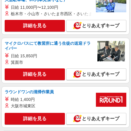
詳細を見る
キープ
日給 11,000円〜12,100円
栃木市・小山市・さいたま市西区・さいたま市岩槻区・久喜市・
派遣社員
戦力エージェント株式会社
詳細を見る
とりあえずキープ
スロット台の部品取り付け作業、動作確認。
【時給】 1,500円〜1,875円 ＋ 交通費支給
【月収例】 時給1,500円×8時間00分×21日勤務 ＝
マイクロバスにて教習所に通う生徒の送迎ドラ
252,000円+交通費 ※繁忙期のため残業も見込めま
埼玉県北足立郡伊奈町
イバー
す♪ さらに！！！当社独自の特別手当『最大3万
円』 まさに、稼ぎたい方におススメのお仕事で
日給 15,850円
詳細を見る
キープ
す！ 詳細は担当にお尋ねください。
箕面市
正社員
職業紹介
詳細を見る
とりあえずキープ
株式会社リオン
医療機器の製造スタッフ
ラウンドワンの清掃作業員
月給245,000円〜280,000円（経験・能力によ
る）
時給 1,400円
埼玉県伊奈町
大阪市城東区
詳細を見る
詳細を見る
キープ
とりあえずキープ