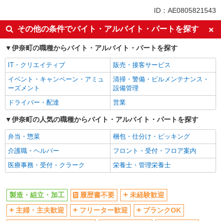
未経験歓迎
ミドル（40代～）活躍中
ID：AE0805821543
車通勤OK
交通費支給
その他の条件でバイト・アルバイト・パートを探す
社会保険あり
伊奈町の職種からバイト・アルバイト・パートを探す
IT・クリエイティブ
販売・接客サービス
イベント・キャンペーン・アミュ
清掃・警備・ビルメンテナンス・
ーズメント
設備管理
ドライバー・配達
営業
伊奈町の人気の職種からバイト・アルバイト・パートを探す
弁当・惣菜
梱包・仕分け・ピッキング
介護職・ヘルパー
フロント・受付・フロア案内
医療事務・受付・クラーク
栄養士・管理栄養士
製造・組立・加工
履歴書不要
未経験歓迎
主婦・主夫歓迎
フリーター歓迎
ブランクOK