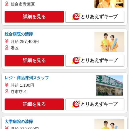
仙台市青葉区
派遣社員
株式会社テクノ・サービス/お仕事No/0905663
詳細を見る
とりあえずキープ
パンの包装作業
時給1250円交通費全額支給
埼玉県北足立郡伊奈町 ＊車・バイク通勤OK
総合病院の清掃
月給 257,400円
詳細を見る
キープ
港区
派遣社員
詳細を見る
とりあえずキープ
株式会社テクノ・サービス/お仕事No/0873760
部品の組立作業など
レジ・商品陳列スタッフ
時給1500円交通費全額支給
時給 1,180円
埼玉県北足立郡伊奈町 ＊車・バイク通勤OK
堺市堺区
詳細を見る
キープ
詳細を見る
とりあえずキープ
派遣社員
戦力エージェント株式会社
大学病院の清掃
カンタンな機器操作・トレー交換・検査