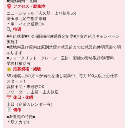
■勤務期間：長期
アクセス・勤務地
ニューシャトル「志久駅」より徒歩5分
埼玉県北足立郡伊奈町
＊車・バイク通勤OK
待遇
■有給休暇■社会保険完備■退職金制度■お友達紹介キャンペーン
実施中
■敷地内及び屋内は原則禁煙※就業前までに就業条件明示書で明
示します
■フォークリフト・クレーン・玉掛・溶接の資格取得/講習料・
受験料補助有
応募資格・経験
35カ国以上の方々が当社を通じ就業中。毎月100人以上お仕事
スタート！
資格不問・未経験OK
フリーター、主婦・主夫歓迎
休日・休暇
土日（企業カレンダー有）
備考
■派遣先の特徴■
＊駅チカです