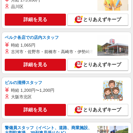
月給 273,650円
【時給】時給1600円 深夜時給2000円
品川区
埼玉県北足立郡伊奈町小室
詳細を見る
とりあえずキープ
詳細を見る
キープ
ベルク各店での店内スタッフ
契約社員
GritMate株式会社
時給 1,065円
【即赴任入寮】計量機の製造
古河市・佐野市・前橋市・高崎市・伊勢崎市・太田市・館林市・
時給1245円〜
詳細を見る
とりあえずキープ
埼玉県伊奈町
詳細を見る
キープ
ビルの清掃スタッフ
時給 1,200円〜1,200円
派遣社員
大阪市北区
株式会社ユース.GF 大宮支店/g02_0333
部品の組立スタッフ
詳細を見る
とりあえずキープ
時給1300円
埼玉県北足立郡伊奈町
警備員スタッフ（イベント、道路、商業施設、
大型駐車場、JR列車見張りなど）