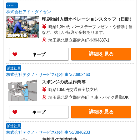
パート
株式会社アド・ダイセン
印刷物封入機オペレーションスタッフ（日勤）
時給1,350円 バースデープレゼントや精勤手当
など、嬉しい特典が多数あります。
埼玉県北足立郡伊奈町小室4837-1
詳細を見る
キープ
派遣社員
株式会社テクノ・サービス/お仕事No/0802460
スポンジの成型作業等
時給1350円交通費全額支給
埼玉県北足立郡伊奈町 ＊車・バイク通勤OK
詳細を見る
キープ
派遣社員
株式会社テクノ・サービス/お仕事No/0846283
遊戯具の製造補助