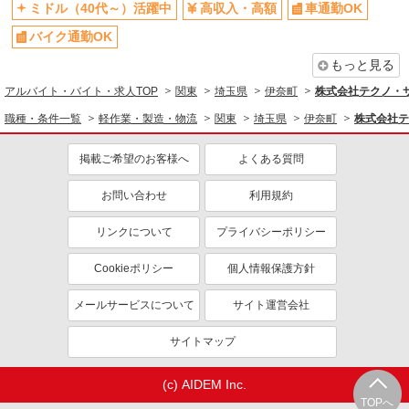
ミドル（40代～）活躍中
高収入・高額
車通勤OK
バイク通勤OK
もっと見る
アルバイト・バイト・求人TOP
関東
埼玉県
伊奈町
株式会社テクノ・サー
職種・条件一覧
軽作業・製造・物流
関東
埼玉県
伊奈町
株式会社テ
掲載ご希望のお客様へ
よくある質問
お問い合わせ
利用規約
リンクについて
プライバシーポリシー
Cookieポリシー
個人情報保護方針
メールサービスについて
サイト運営会社
サイトマップ
(c) AIDEM Inc.
TOPへ