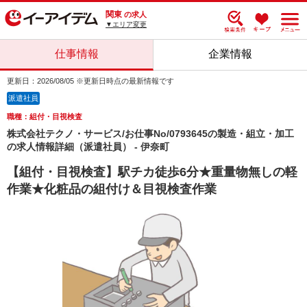
関東
の求人
▼エリア変更
仕事情報
企業情報
更新日：2026/08/05 ※更新日時点の最新情報です
派遣社員
職種：組付・目視検査
株式会社テクノ・サービス/お仕事No/0793645の製造・組立・加工
の求人情報詳細（派遣社員） - 伊奈町
【組付・目視検査】駅チカ徒歩6分★重量物無しの軽
作業★化粧品の組付け＆目視検査作業