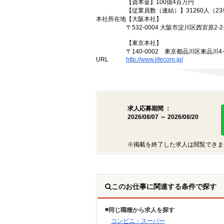
【資本金】100億4百万円
【従業員数（連結）】31260人（2
本社所在地
【大阪本社】
〒532-0004 大阪市淀川区西宮原2-2-
【東京本社】
〒140-0002 東京都品川区東品川4
URL
http://www.lifecorp.jp/
求人応募期間 ：
2026/08/07 ～ 2026/08/20
※掲載を終了した求人は閲覧できま
このお仕事に関連する条件で探す
同じ職種から求人を探す
コンビニ・スーパー