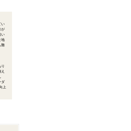
てい
方が
遣い
な地
も難
あり
例え
ん
ーダ
向上