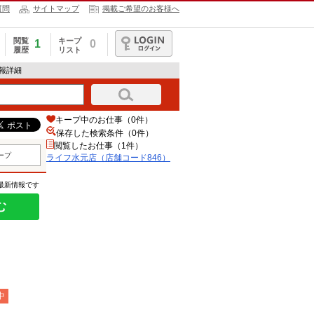
質問
サイトマップ
掲載ご希望のお客様へ
閲覧
キープ
1
0
履歴
リスト
ログイン
情報詳細
キープ中のお仕事（0件）
保存した検索条件（
0
件）
閲覧したお仕事（1件）
ープ
ライフ水元店（店舗コード846）
の最新情報です
む
中