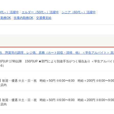
0代～）活躍中
エルダー（50代～）活躍中
シニア（60代～）活躍中
日勤務OK
扶養内勤務OK
交通費支給
担当、惣菜等の調理、レジ係、庶務（カート回収・清掃、他） ＜学生アルバイト＞ 
-6）
又店内
又店内