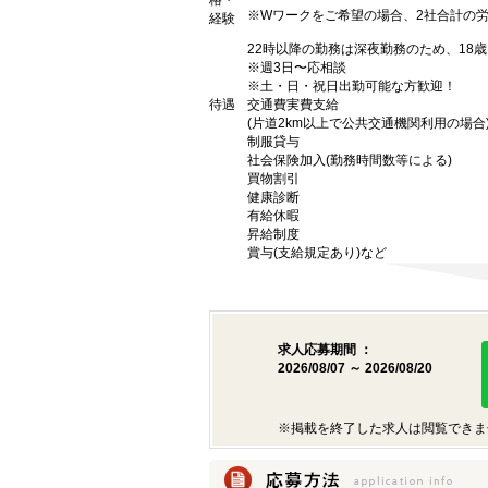
格・
※Wワークをご希望の場合、2社合計の
経験
22時以降の勤務は深夜勤務のため、18
※週3日〜応相談
※土・日・祝日出勤可能な方歓迎！
待遇
交通費実費支給
(片道2km以上で公共交通機関利用の場合
制服貸与
社会保険加入(勤務時間数等による)
買物割引
健康診断
有給休暇
昇給制度
賞与(支給規定あり)など
求人応募期間 ：
2026/08/07 ～ 2026/08/20
※掲載を終了した求人は閲覧できま