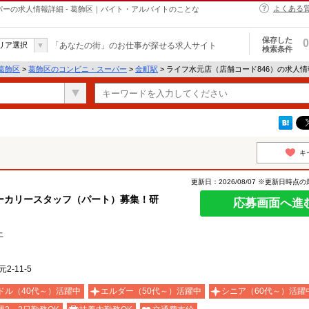
よくある
パーの求人情報詳細 - 葛飾区｜バイト・アルバイトのことな
保存した
0
リア選択
「あなたの街」のお仕事が探せる求人サイト
検索条件
葛飾区
>
葛飾区のコンビニ・スーパー
>
金町駅
> ライフ水元店（店舗コード846）の求人
キ
更新日：2026/08/07 ※更新日時点
ーカリースタッフ（パート）募集！研
応募画面へ進
上
-11-5
ドル（40代～）活躍中
エルダー（50代～）活躍中
シニア（60代～）活躍