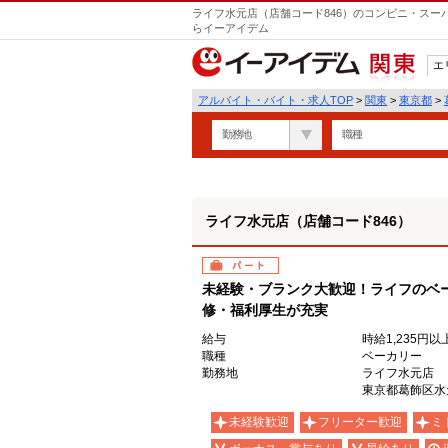
ライフ水元店（店舗コード846）のコンビニ・スー
らイーアイデム
エ
関東
アルバイト・バイト・求人TOP
>
関東
>
東京都
>
勤務地
職種
ライフ水元店（店舗コード846）
パート
未経験・ブランク大歓迎！ライフのベ
修・福利厚生が充実
給与
時給1,235円以
職種
ベーカリー
勤務地
ライフ水元店
東京都葛飾区水元2
未経験歓迎
フリーター歓迎
ミ