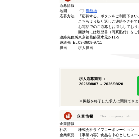
応募情報
地図
勤務地
応募方法
「応募する」ボタンをご利用下さい
こちらより折り返しご連絡をさせて
お電話でのご応募もお待ちしており
面接時には履歴書（写真貼付）をご
連絡先住所
東京都葛飾区水元2-11-5
連絡先TEL
03-3609-9711
担当
求人担当
求人応募期間 ：
2026/08/07 ～ 2026/08/20
※掲載を終了した求人は閲覧できま
企業情報
社名
株式会社ライフコーポレーション
企業概要
【事業内容】食品を中心としたスー