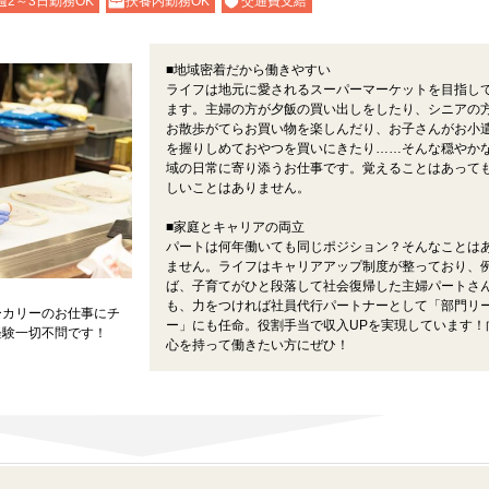
週2～3日勤務OK
扶養内勤務OK
交通費支給
■地域密着だから働きやすい
ライフは地元に愛されるスーパーマーケットを目指し
ます。主婦の方が夕飯の買い出しをしたり、シニアの
お散歩がてらお買い物を楽しんだり、お子さんがお小
を握りしめておやつを買いにきたり……そんな穏やか
域の日常に寄り添うお仕事です。覚えることはあって
しいことはありません。
■家庭とキャリアの両立
パートは何年働いても同じポジション？そんなことは
ません。ライフはキャリアアップ制度が整っており、
ば、子育てがひと段落して社会復帰した主婦パートさ
も、力をつければ社員代行パートナーとして「部門リ
ーカリーのお仕事にチ
ー」にも任命。役割手当で収入UPを実現しています！
経験一切不問です！
心を持って働きたい方にぜひ！