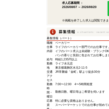
求人応募期間 ：
2026/08/07 ～ 2026/08/20
※掲載を終了した求人は閲覧できま
募集情報（パート）
職種
ベーカリー
仕事
ライフのベーカリー部門でのお仕事です
内容
イフのパート求人は未経験・ブランクO
パンの香りと笑顔に包まれてお仕事しま
給与
時給1,235円以上
勤務
ライフ水元店
地
東京都葛飾区水元2-11-5
交通
JR常磐線「金町」駅より徒歩30分
アク
セス
勤務
7:00〜12:00 4〜5時間程度
時
勤務日数、曜日等はご希望を伺います
間・
曜日
応募
特に必要な資格はありません。
資
スーパーマーケットでのお仕事が初めて