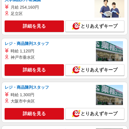
パート
月給 254,160円
生活協同組合コープみらい コープ亀有店
足立区
惣菜品の調理・品出し等
時給1335円〜時給1485円※時間・曜日によ
詳細を見る
とりあえずキープ
る ※加給含む 時給1335円〜 ※9時迄 時給＋
100円 ※16時（17時）以降 時給＋150円 ※日・
東京都葛飾区亀有2-15-4
祝日 時給＋150円
レジ・商品陳列スタッフ
詳細を見る
キープ
時給 1,120円
神戸市垂水区
詳細を見る
とりあえずキープ
レジ・商品陳列スタッフ
時給 1,300円
大阪市中央区
詳細を見る
とりあえずキープ