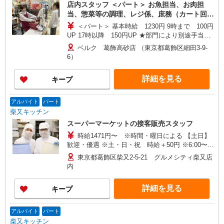
店内スタッフ ＜パート＞ お魚担当、お肉担
当、惣菜等の調理、レジ係、庶務（カート回
収・清掃、他） ＜学生アルバイト＞ 庶務（カ
＜パート＞ 基本時給 1230円 9時まで 100円
ート回収・清掃、他／高校生不可）
UP 17時以降 150円UP ★部門により別途手当が
つく場合あり ＜学生アルバイト＞ 17時まで 基
ベルク 葛飾高砂店 （東京都葛飾区細田3-9-
本時給1230円 17時以降 時給1280円（一律夜間
6）
手当含む） ※22時以降は18歳以上（高校生不可）
※22時以降 基本時給より25％UP ★評価制度で
詳細を見る
キープ
時給UP！ ★パートは日・祝日は更に時給100円
UP！ 上記時間帯は募集時間ではありません。募
集時間は勤務時間・曜日欄でご確認ください。
アルバイト
パート
柴又キッチン
スーパーマーケットの接客販売スタッフ
時給1471円〜 ※時間・曜日による 【土日】
歓迎・優遇 ※土・日・祝 時給＋50円 ※6:00〜
8:00 時給＋200円 ※8:00〜9:00 時給＋100円
東京都葛飾区柴又2-5-21 グルメシティ柴又店
※22:00以降 基本時給より25％UP
内
詳細を見る
キープ
アルバイト
パート
柴又キッチン