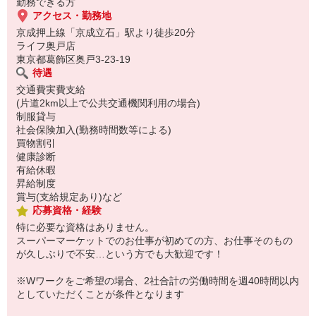
勤務できる方
アクセス・勤務地
京成押上線「京成立石」駅より徒歩20分
ライフ奥戸店
東京都葛飾区奥戸3-23-19
待遇
交通費実費支給
(片道2km以上で公共交通機関利用の場合)
制服貸与
社会保険加入(勤務時間数等による)
買物割引
健康診断
有給休暇
昇給制度
賞与(支給規定あり)など
応募資格・経験
特に必要な資格はありません。
スーパーマーケットでのお仕事が初めての方、お仕事そのもの
が久しぶりで不安…という方でも大歓迎です！
※Wワークをご希望の場合、2社合計の労働時間を週40時間以内
としていただくことが条件となります