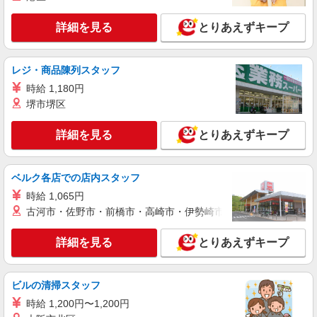
詳細を見る
キープ
詳細を見る
とりあえずキープ
NEW
パート
ライフ奥戸街道店（店舗コード877）
レジ・商品陳列スタッフ
ベーカリー
時給 1,180円
時給1,235円以上
堺市堺区
ライフ奥戸街道店 東京都葛飾区奥戸2-14-25
詳細を見る
とりあえずキープ
詳細を見る
キープ
NEW
ベルク各店での店内スタッフ
アルバイト
ライフ奥戸店（店舗コード873）
時給 1,065円
日用雑貨
古河市・佐野市・前橋市・高崎市・伊勢崎市・太田市・館林市・
時給1,260円以上 高校生 時給1,235円
詳細を見る
とりあえずキープ
ライフ奥戸店 東京都葛飾区奥戸3-23-19
詳細を見る
キープ
ビルの清掃スタッフ
時給 1,200円〜1,200円
NEW
アルバイト