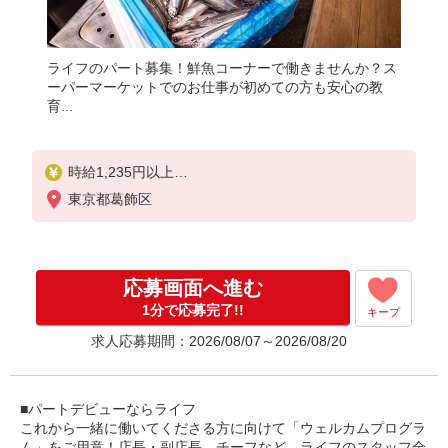
ライフのパート募集！鮮魚コーナーで働きませんか？ス
ーパーマーケットでのお仕事が初めての方も安心の教
育...
時給1,235円以上
東京都葛飾区
日・祝時給プラス100円 時給1,335円
応募画面へ進む
1分で応募完了!!
キープ
求人応募期間：2026/08/07～2026/08/20
■パートデビューならライフ
これから一緒に働いてくださる方に向けて「ウェルカムプログラ
ム」をご用意！店長・副店長、チーフなど、ライフのスタッフ全