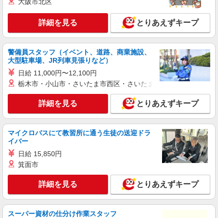
大阪市北区
ライフ奥戸店（店舗コード873）
作業場清掃
詳細を見る
とりあえずキープ
時給1,260円 高校生 時給1,235円
ライフ奥戸店 東京都葛飾区奥戸3-23-19
警備員スタッフ（イベント、道路、商業施設、
大型駐車場、JR列車見張りなど）
詳細を見る
キープ
日給 11,000円〜12,100円
NEW
栃木市・小山市・さいたま市西区・さいたま市岩槻区・久喜市・
アルバイト
パート
ライフ奥戸街道店（店舗コード877）
詳細を見る
とりあえずキープ
ネットスーパー
時給1,235円
ライフ奥戸街道店 東京都葛飾区奥戸2-14-25
マイクロバスにて教習所に通う生徒の送迎ドラ
イバー
詳細を見る
キープ
日給 15,850円
箕面市
NEW
アルバイト
詳細を見る
とりあえずキープ
ライフ奥戸店（店舗コード873）
鮮魚
時給1,260円以上 高校生 時給1,235円
スーパー資材の仕分け作業スタッフ