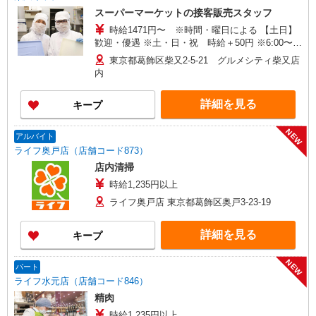
スーパーマーケットの接客販売スタッフ
時給1471円〜 ※時間・曜日による 【土日】
歓迎・優遇 ※土・日・祝 時給＋50円 ※6:00〜
8:00 時給＋200円 ※8:00〜9:00 時給＋100円
東京都葛飾区柴又2-5-21 グルメシティ柴又店
※22:00以降 基本時給より25％UP
内
詳細を見る
キープ
NEW
アルバイト
ライフ奥戸店（店舗コード873）
店内清掃
時給1,235円以上
ライフ奥戸店 東京都葛飾区奥戸3-23-19
詳細を見る
キープ
NEW
パート
ライフ水元店（店舗コード846）
精肉
時給1,235円以上