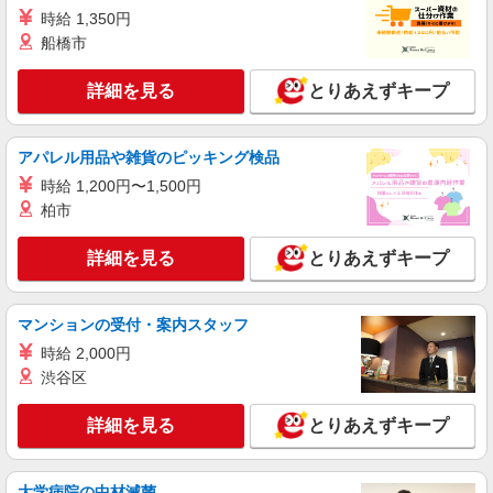
ライフ奥戸店 東京都葛飾区奥戸3-23-19
時給 1,350円
船橋市
詳細を見る
キープ
詳細を見る
とりあえずキープ
NEW
アルバイト
ライフ奥戸店（店舗コード873）
品出し（商品陳列）
アパレル用品や雑貨のピッキング検品
時給1,260円 高校生 時給1,235円
時給 1,200円〜1,500円
ライフ奥戸店 東京都葛飾区奥戸3-23-19
柏市
詳細を見る
とりあえずキープ
詳細を見る
キープ
NEW
アルバイト
マンションの受付・案内スタッフ
ライフ葛飾鎌倉店（店舗コード808）
時給 2,000円
青果
渋谷区
時給1,235円
ライフ葛飾鎌倉店 東京都葛飾区鎌倉1-14-7
詳細を見る
とりあえずキープ
詳細を見る
キープ
大学病院の中材滅菌