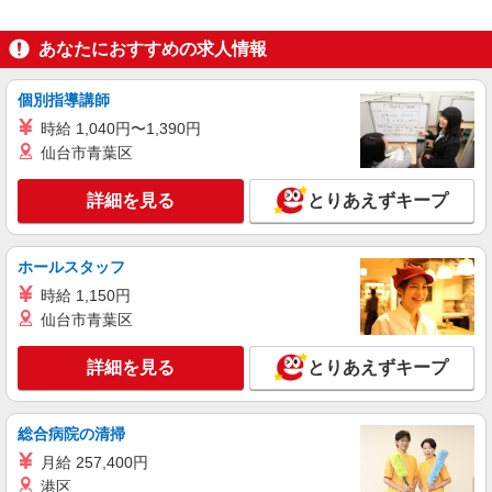
ベーカリー
時給1,235円以上
あなたにおすすめの求人情報
ライフ葛飾鎌倉店 東京都葛飾区鎌倉1-14-7
個別指導講師
詳細を見る
キープ
時給 1,040円〜1,390円
NEW
仙台市青葉区
アルバイト
ライフ奥戸街道店（店舗コード877）
詳細を見る
とりあえずキープ
（早朝）荷受け・商品陳列
時給1,290円
ライフ奥戸街道店 東京都葛飾区奥戸2-14-25
ホールスタッフ
時給 1,150円
詳細を見る
キープ
仙台市青葉区
NEW
アルバイト
詳細を見る
とりあえずキープ
ライフ水元店（店舗コード846）
衣料品
総合病院の清掃
時給1,235円以上
月給 257,400円
ライフ水元店 東京都葛飾区水元2-11-5
港区