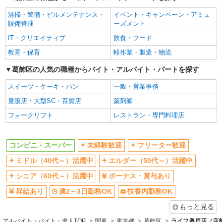
シニア（60代～）活躍中
ボーナス・賞与あり
清掃・警備・ビルメンテナンス・
イベント・キャンペーン・アミュ
昇給あり
週2～3日勤務OK
設備管理
ーズメント
扶養内勤務OK
交通費支給
IT・クリエイティブ
飲食・フード
社会保険あり
教育・保育
軽作業・製造・物流
同じ職種から求人を探す
葛飾区の人気の職種からバイト・アルバイト・パートを探す
販売・接客サービス
スイーツ・ケーキ・パン
一般・営業事務
コンビニ・スーパー
量販店・大型SC・百貨店
薬剤師
同じ特徴から求人を探す
フォークリフト
レストラン・専門料理店
未経験歓迎
ミドル（40代～）活躍中
ボーナス・賞与あり
週2～3日勤務OK
コンビニ・スーパー
未経験歓迎
フリーター歓迎
扶養内勤務OK
交通費支給
ミドル（40代～）活躍中
エルダー（50代～）活躍中
社会保険あり
シニア（60代～）活躍中
ボーナス・賞与あり
昇給あり
週2～3日勤務OK
扶養内勤務OK
もっと見る
アルバイト・バイト・求人TOP
関東
東京都
葛飾区
ライフ奥戸店（店舗