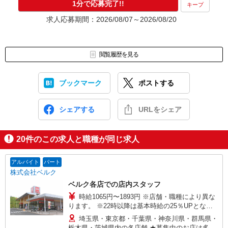
1分で応募完了!!
キープ
求人応募期間：2026/08/07～2026/08/20
閲覧履歴を見る
ブックマーク
ポストする
シェアする
URLをシェア
20
件のこの求人と職種が同じ求人
アルバイト
パート
株式会社ベルク
ベルク各店での店内スタッフ
時給1065円〜1893円 ※店舗・職種により異な
ります。 ※22時以降は基本時給の25％UPとなり
ます。 ＜パートのみ＞ ★朝9時までは基本時給＋
埼玉県・東京都・千葉県・神奈川県・群馬県・
100円、17時以降は基本時給＋150円となります。
栃木県・茨城県内の各店舗 ★募集中のお店は多数