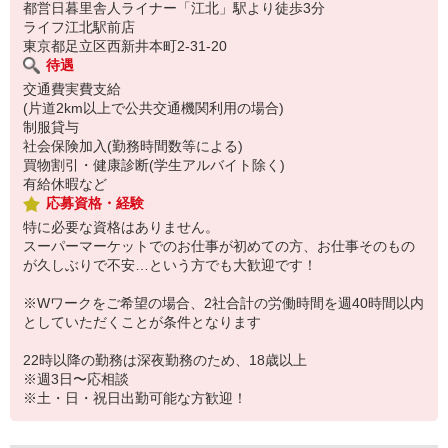
都営日暮里舎人ライナー「江北」駅より徒歩3分
ライフ江北駅前店
東京都足立区西新井本町2-31-20
待遇
交通費実費支給
(片道2km以上で公共交通機関利用の場合)
制服貸与
社会保険加入(勤務時間数等による)
買物割引・健康診断(学生アルバイト除く)
有給休暇など
応募資格・経験
特に必要な資格はありません。
スーパーマーケットでのお仕事が初めての方、お仕事そのもの
が久しぶりで不安…という方でも大歓迎です！
※Wワークをご希望の場合、2社合計の労働時間を週40時間以内
としていただくことが条件となります
22時以降の勤務は深夜勤務のため、18歳以上
※週3日〜応相談
※土・日・祝日出勤可能な方歓迎！