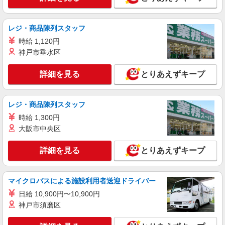
詳細を見る
キープ
レジ・商品陳列スタッフ
NEW
アルバイト
時給 1,120円
ライフ扇大橋駅前店（店舗コード867）
神戸市垂水区
レジ
時給1,235円以上
詳細を見る
とりあえずキープ
ライフ扇大橋駅前店 東京都足立区扇2-26-1
詳細を見る
キープ
レジ・商品陳列スタッフ
時給 1,300円
大阪市中央区
詳細を見る
とりあえずキープ
マイクロバスによる施設利用者送迎ドライバー
日給 10,900円〜10,900円
神戸市須磨区