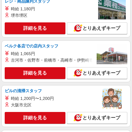
レジ・商品陳列スタッフ
詳細を見る
キープ
時給 1,180円
NEW
堺市堺区
パート
ライフ六町駅前店（店舗コード863）
詳細を見る
ベーカリー
とりあえずキープ
時給1,235円以上
ライフ六町駅前店 東京都足立区六町4-3-1
ベルク各店での店内スタッフ
時給 1,065円
詳細を見る
キープ
古河市・佐野市・前橋市・高崎市・伊勢崎市・太田市・館林市・
NEW
パート
詳細を見る
とりあえずキープ
ライフ江北駅前店（店舗コード869）
レジ
時給1,235円以上
ビルの清掃スタッフ
ライフ江北駅前店 東京都足立区西新井本町2-
時給 1,200円〜1,200円
31-20
大阪市北区
詳細を見る
キープ
詳細を見る
とりあえずキープ
NEW
アルバイト