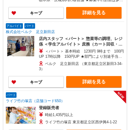
★日・祝日は全時間帯で時給＋100円となります。
ございます。 ★オープニングスタッフ募集のお店
★店舗により鮮魚手当・レジ手当があります。
もございます。 ＜埼玉県＞ さいたま市、川口市、
詳細を見る
キープ
戸田市、新座市、 八潮市、越谷市、所沢市、富士
見市、三芳町、ふじみ野市、狭山市、川越市、入
間市、飯能市、春日部市、 蓮田市、幸手市、久喜
アルバイト
パート
市、上尾市、北本市、坂戸市、鶴ヶ島市、毛呂山
株式会社ベルク 足立新田店
町、東松山市、鴻巣市、行田市、 羽生市、加須
店内スタッフ ＜パート＞ 惣菜等の調理、レジ
市、熊谷市、深谷市、本庄市、上里町、秩父市、
係 ＜学生アルバイト＞ 庶務（カート回収・清
三郷市、寄居町、和光市、白岡市 ＜東京都＞ 江戸
掃、他）
＜パート＞ 基本時給 1230円 9時まで 100円
川区、足立区、町田市、八王子市、青梅市、東大
UP 17時以降 150円UP ★部門により別途手当が
和市、葛飾区、練馬区 ＜神奈川県＞ 横浜市鶴見
つく場合あり ＜学生アルバイト＞ 17時まで 基
区、横浜市都筑区、座間市、伊勢原市、相模原市
ベルク 足立新田店 （東京都足立区新田3-34-
本時給1230円 17時以降 時給1280円（一律夜間
中央区、秦野市、厚木市 ＜千葉県＞ 市川市、松戸
3）
手当含む） ※22時以降は18歳以上（高校生不可）
市、流山市、野田市、柏市、八千代市、習志野
※22時以降 基本時給より25％UP ★評価制度で
市、千葉市中央区、鎌ケ谷市、印西市、佐倉市、
詳細を見る
キープ
時給UP！ ★パートは日・祝日は更に時給100円
白井市、船橋市、我孫子市、浦安市、富里市 ＜群
UP！ 上記時間帯は募集時間ではありません。募
馬県＞ 高崎市、前橋市、藤岡市、伊勢崎市、太田
集時間は勤務時間・曜日欄でご確認ください。
NEW
市、大泉町、館林市、渋川市、中之条町 ＜茨城県
パート
＞古河市 ＜栃木県＞佐野市、小山市
ライフ竹の塚店（店舗コード650）
登録販売者
時給1,435円以上
ライフ竹の塚店 東京都足立区西伊興4-1-22