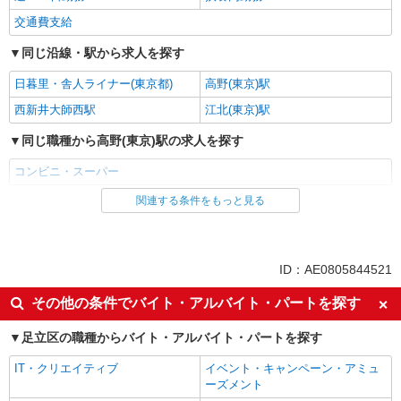
交通費支給
同じ沿線・駅から求人を探す
日暮里・舎人ライナー(東京都)
高野(東京)駅
西新井大師西駅
江北(東京)駅
同じ職種から高野(東京)駅の求人を探す
コンビニ・スーパー
関連する条件をもっと見る
同じ雇用形態から高野(東京)駅の求人を探す
アルバイト
同じ特徴から高野(東京)駅の求人を探す
ID：AE0805844521
未経験歓迎
高校生OK
その他の条件でバイト・アルバイト・パートを探す
フリーター歓迎
ミドル（40代～）活躍中
足立区の職種からバイト・アルバイト・パートを探す
エルダー（50代～）活躍中
シニア（60代～）活躍中
IT・クリエイティブ
イベント・キャンペーン・アミュ
ボーナス・賞与あり
昇給あり
ーズメント
週2～3日勤務OK
扶養内勤務OK