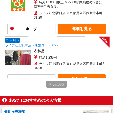
時給1,300円以上 ※22:00以降勤務の場合は、
深夜帯手当有り。
ライフ江北駅前店 東京都足立区西新井本町2-
31-20
詳細を見る
キープ
NEW
アルバイト
ライフ江北駅前店（店舗コード869）
衣料品
時給1,235円
ライフ江北駅前店 東京都足立区西新井本町2-
31-20
詳細を見る
キープ
もっと見る
NEW
パート
ライフ江北駅前店（店舗コード869）
あなたにおすすめの求人情報
鮮魚
時給1,260円以上
個別指導講師