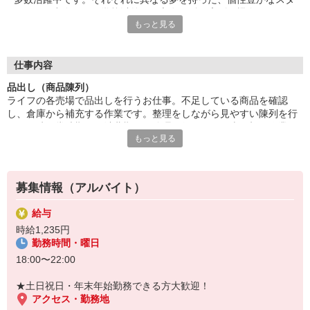
ッフとの出会いは、学校以外での交友関係を広げる機会となりま
もっと見る
す。休日には、一緒に遊ぶ友達ができることも！同年代の仲間か
らいい刺激を受け、成長しながら働きたい方大歓迎です！
■笑顔で働ける職場
仕事内容
たくさんの地元のお客さまがお買い物に訪れるライフは、とても
品出し（商品陳列）
アットホームな雰囲気のお店です。長期で活躍するスタッフには
ライフの各売場で品出しを行うお仕事。不足している商品を確認
お客さまから笑顔でお声がけをいただくことも。最初は、覚えて
し、倉庫から補充する作業です。整理をしながら見やすい陳列を行
いただく作業が多く感じるかもしれませんが、難しいお仕事はあ
い、同時に賞味期限や消費期限の管理も行います。売り切り作業や
りませんので、どなたでも楽しく働くことができます。
もっと見る
簡単な清掃をお任せすることも。困っているお客さまへのお声がけ
や、笑顔での接客ができる方のご応募大歓迎です！
募集情報（アルバイト）
給与
時給1,235円
勤務時間・曜日
18:00〜22:00
★土日祝日・年末年始勤務できる方大歓迎！
アクセス・勤務地