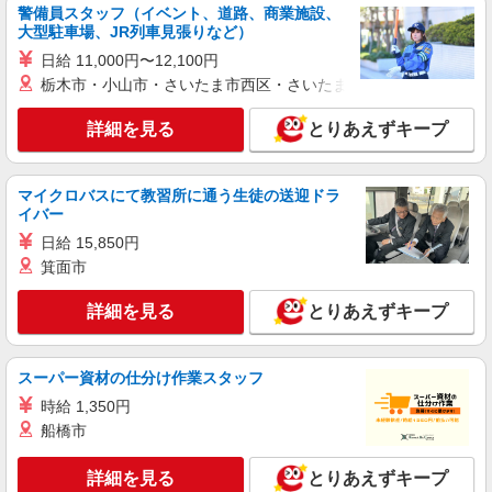
ライフ六町駅前店（店舗コード863）
警備員スタッフ（イベント、道路、商業施設、
大型駐車場、JR列車見張りなど）
品出し（商品陳列）
日給 11,000円〜12,100円
時給1,235円以上
栃木市・小山市・さいたま市西区・さいたま市岩槻区・久喜市・
ライフ六町駅前店 東京都足立区六町4-3-1
詳細を見る
とりあえずキープ
詳細を見る
キープ
NEW
アルバイト
マイクロバスにて教習所に通う生徒の送迎ドラ
イバー
ライフ扇大橋駅前店（店舗コード867）
作業場清掃
日給 15,850円
箕面市
時給1,235円以上
ライフ扇大橋駅前店 東京都足立区扇2-26-1
詳細を見る
とりあえずキープ
詳細を見る
キープ
スーパー資材の仕分け作業スタッフ
NEW
パート
時給 1,350円
ライフポンテポルタ千住店（店舗コード611）
船橋市
鮮魚
時給1,260円以上
詳細を見る
とりあえずキープ