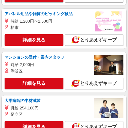
ライフポンテポルタ千住店 東京都足立区千住
橋戸町1-13
アパレル用品や雑貨のピッキング検品
詳細を見る
キープ
時給 1,200円〜1,500円
柏市
NEW
パート
ライフ梅島駅前店（店舗コード666）
詳細を見る
とりあえずキープ
レジ
時給1,235円以上 日曜祝日 時給1,335円以上 17
時以降 時給1,335円以上 20時以降 時給1,435円以
マンションの受付・案内スタッフ
上 勤務開始日はお気軽にご相談ください！
ライフ梅島駅前店 東京都足立区梅島1-13-12
時給 2,000円
渋谷区
詳細を見る
キープ
詳細を見る
とりあえずキープ
NEW
パート
ライフポンテポルタ千住店（店舗コード611）
大学病院の中材滅菌
レジ
月給 254,160円
時給1,235円以上 17時以降 時給1,335円以上
足立区
ライフポンテポルタ千住店 東京都足立区千住
橋戸町1-13
詳細を見る
とりあえずキープ