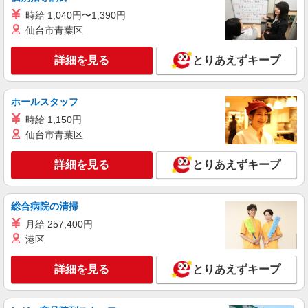
ライフ江北駅前店 東京都足立区西新井本町2-
時給 1,040円〜1,390円
31-20
仙台市青葉区
詳細を見る
キープ
詳細を見る
とりあえずキープ
NEW
パート
ライフ大谷田店（店舗コード871）
ホールスタッフ
鮮魚
時給 1,150円
時給1,235円以上
仙台市青葉区
ライフ大谷田店 東京都足立区大谷田5-18-11
詳細を見る
とりあえずキープ
詳細を見る
キープ
NEW
総合病院の清掃
パート
ライフ江北駅前店（店舗コード869）
月給 257,400円
精肉
港区
時給1,235円以上
詳細を見る
とりあえずキープ
ライフ江北駅前店 東京都足立区西新井本町2-
31-20