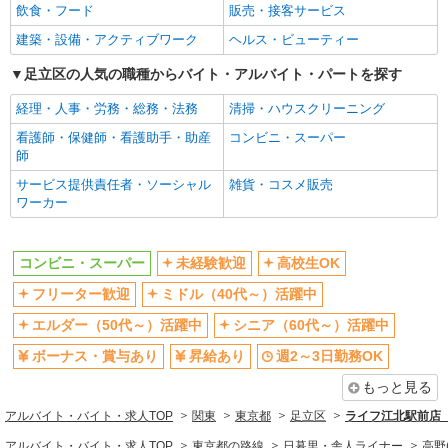
飲食・フード
販売・接客サービス
交通費支給
建築・設備・アクティブワーク
ヘルス・ビューティー
同じ職種から求人を探す
足立区の人気の職種からバイト・アルバイト・パートを探す
販売・接客サービス
経理・人事・労務・総務・法務
清掃・ハウスクリーニング
コンビニ・スーパー
看護師・保健師・看護助手・助産
コンビニ・スーパー
師
同じ特徴から求人を探す
サービス提供責任者・ソーシャル
雑貨・コスメ販売
未経験歓迎
高校生OK
ワーカー
ミドル（40代～）活躍中
ボーナス・賞与あり
週2～3日勤務OK
扶養内勤務OK
コンビニ・スーパー
未経験歓迎
高校生OK
交通費支給
フリーター歓迎
ミドル（40代～）活躍中
エルダー（50代～）活躍中
シニア（60代～）活躍中
ボーナス・賞与あり
昇給あり
週2～3日勤務OK
もっと見る
アルバイト・バイト・求人TOP
関東
東京都
足立区
ライフ江北駅前店（
アルバイト・バイト・求人TOP
東京都の路線
日暮里・舎人ライナー
高野