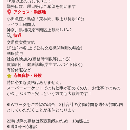
18歳以上の方に限ります
勤務日数、曜日等はご希望を伺います
アクセス・勤務地
小田急江ノ島線「東林間」駅より徒歩10分
ライフ上鶴間店
神奈川県相模原市南区上鶴間1-16-2
待遇
交通費実費支給
(片道2km以上で公共交通機関利用の場合)
制服貸与
社会保険加入(勤務時間数等による)
買物割引・健康診断(学生アルバイト除く)
有給休暇など
応募資格・経験
特に必要な資格はありません。
スーパーマーケットでのお仕事が初めての方、お仕事そのもの
が久しぶりで不安…という方でも大歓迎です！
※Wワークをご希望の場合、2社合計の労働時間を週40時間以内
としていただくことが条件となります
22時以降の勤務は深夜勤務のため、18歳以上
※週3日〜応相談