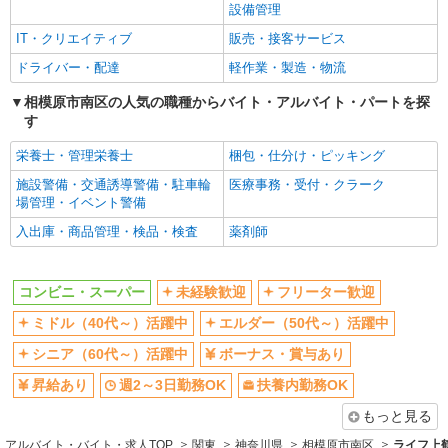
設備管理
扶養内勤務OK
交通費支給
IT・クリエイティブ
販売・接客サービス
同じ職種から求人を探す
ドライバー・配達
軽作業・製造・物流
販売・接客サービス
相模原市南区の人気の職種からバイト・アルバイト・パートを探
す
コンビニ・スーパー
栄養士・管理栄養士
梱包・仕分け・ピッキング
同じ特徴から求人を探す
施設警備・交通誘導警備・駐車輪
医療事務・受付・クラーク
未経験歓迎
ミドル（40代～）活躍中
場管理・イベント警備
ボーナス・賞与あり
週2～3日勤務OK
入出庫・商品管理・検品・検査
薬剤師
扶養内勤務OK
交通費支給
コンビニ・スーパー
未経験歓迎
フリーター歓迎
ミドル（40代～）活躍中
エルダー（50代～）活躍中
シニア（60代～）活躍中
ボーナス・賞与あり
昇給あり
週2～3日勤務OK
扶養内勤務OK
もっと見る
アルバイト・バイト・求人TOP
関東
神奈川県
相模原市南区
ライフ上