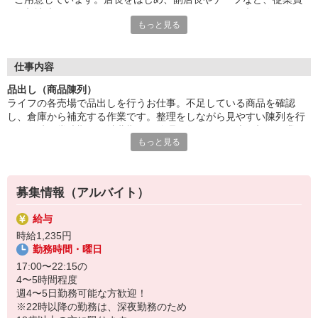
が入社時からしっかりとサポートを行いますので、未経験やアル
もっと見る
バイトデビューの方も安心。雰囲気やチームワークのよさなど、
スタッフみんなが気持ちよく働ける環境が自慢です！
■笑顔で働ける職場
仕事内容
たくさんの地元のお客さまがお買い物に訪れるライフは、とても
品出し（商品陳列）
アットホームな雰囲気のお店です。長期で活躍するスタッフに
ライフの各売場で品出しを行うお仕事。不足している商品を確認
は、お客さまから笑顔でお声がけをいただくことも。最初は、覚
し、倉庫から補充する作業です。整理をしながら見やすい陳列を行
えていただく作業が多く感じるかもしれませんが、難しいお仕事
い、同時に賞味期限や消費期限の管理も行います。売り切り作業や
はありませんので、どなたでも楽しく働くことができます。
もっと見る
簡単な清掃をお任せすることも。困っているお客さまへのお声がけ
や、笑顔での接客ができる方のご応募大歓迎です！
募集情報（アルバイト）
給与
時給1,235円
勤務時間・曜日
17:00〜22:15の
4〜5時間程度
週4〜5日勤務可能な方歓迎！
※22時以降の勤務は、深夜勤務のため