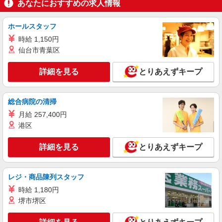
あなたにおすすめの求人情報
精肉
時給1,235円 日曜・祝日は時給＋100円！
ホールスタッフ
ライフ相模原若松店 神奈川県相模原市南区若
松5-19-5
時給 1,150円
仙台市青葉区
詳細を見る
キープ
詳細を見る
とりあえずキープ
アルバイト
ライフ相模大野駅前店（店舗コード889）
総合病院の清掃
夜間店舗運営補助
月給 257,400円
時給1,235円以上 22:00以降の時給は1543円と
時給UP！(深夜手当含む)
港区
ライフ相模大野駅前店 神奈川県相模原市南区
相模大野3-2-1
詳細を見る
とりあえずキープ
詳細を見る
キープ
レジ・商品陳列スタッフ
時給 1,180円
アルバイト
ライフ上鶴間店（店舗コード893）
堺市堺区
（早朝）荷受け・商品陳列