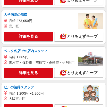
詳細を見る
とりあえずキープ
時給1,400円
ライフ上鶴間店 神奈川県相模原市南区上鶴間
1-16-2
大学病院の清掃
月給 273,650円
詳細を見る
キープ
品川区
パート
詳細を見る
とりあえずキープ
ライフminanoba相模原店（店舗コード678）
惣菜
時給1,235円以上 日曜祝日 時給1,300円以上 17
ベルク各店での店内スタッフ
時以降 時給1,300円以上 20時以降 時給1,400円以
時給 1,065円
上
ライフminanoba相模原店 神奈川県相模原市南
古河市・佐野市・前橋市・高崎市・伊勢崎市・太田市・館林市・
区南台3-1-30 minanoba相模原1階
詳細を見る
とりあえずキープ
詳細を見る
キープ
アルバイト
ビルの清掃スタッフ
ライフ上鶴間店（店舗コード893）
時給 1,200円〜1,200円
レジ
大阪市北区
時給1,235円
ライフ上鶴間店 神奈川県相模原市南区上鶴間