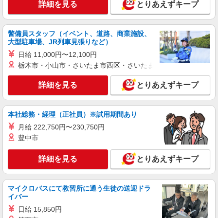
詳細を見る
とりあえずキープ
1-16-2
詳細を見る
キープ
警備員スタッフ（イベント、道路、商業施設、
大型駐車場、JR列車見張りなど）
パート
日給 11,000円〜12,100円
ライフ相模原若松店（店舗コード865）
栃木市・小山市・さいたま市西区・さいたま市岩槻区・久喜市・
ネットスーパー
詳細を見る
とりあえずキープ
時給1,235円以上 研修中 時給1,235円(研修期間
1ヶ月)
ライフ相模原若松店 神奈川県相模原市南区若
本社総務・経理（正社員）※試用期間あり
松5-19-5
月給 222,750円〜230,750円
詳細を見る
キープ
豊中市
詳細を見る
とりあえずキープ
パート
ライフminanoba相模原店（店舗コード678）
精肉
マイクロバスにて教習所に通う生徒の送迎ドラ
時給1,235円以上 日曜祝日 時給1,300円以上 17
イバー
時以降 時給1,300円以上
日給 15,850円
ライフminanoba相模原店 神奈川県相模原市南