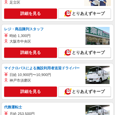
足立区
詳細を見る
キープ
詳細を見る
とりあえずキープ
アルバイト
ライフ相模大野駅前店（店舗コード889）
レジ・商品陳列スタッフ
（早朝）荷受け・商品陳列
時給1,235円以上
時給 1,300円
大阪市中央区
ライフ相模大野駅前店 神奈川県相模原市南区
相模大野3-2-1
詳細を見る
とりあえずキープ
詳細を見る
キープ
マイクロバスによる施設利用者送迎ドライバー
アルバイト
ライフminanoba相模原店（店舗コード678）
日給 10,900円〜10,900円
神戸市須磨区
レジ
時給1,235円 22時以降深夜手当含む 時給1,543
詳細を見る
とりあえずキープ
円
ライフminanoba相模原店 神奈川県相模原市南
区南台3-1-30 minanoba相模原1階
代務運転士
月給 253,500円
詳細を見る
キープ