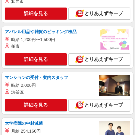
箕面市
区南台3-1-30 minanoba相模原1階
詳細を見る
とりあえずキープ
詳細を見る
キープ
パート
アパレル用品や雑貨のピッキング検品
ライフ上鶴間店（店舗コード893）
時給 1,200円〜1,500円
レジ
柏市
時給1,235円以上 日曜・祝日手当時給+100円、
17時以降時給+100円
詳細を見る
とりあえずキープ
ライフ上鶴間店 神奈川県相模原市南区上鶴間
1-16-2
マンションの受付・案内スタッフ
詳細を見る
キープ
時給 2,000円
渋谷区
アルバイト
ライフ相模原若松店（店舗コード865）
詳細を見る
とりあえずキープ
（早朝）荷受け・商品陳列
時給1,235円
大学病院の中材滅菌
ライフ相模原若松店 神奈川県相模原市南区若
松5-19-5
月給 254,160円