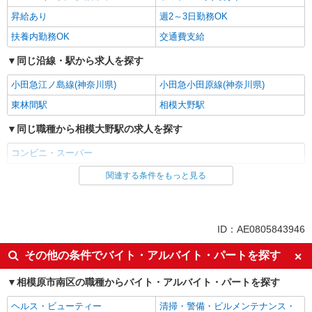
昇給あり
週2～3日勤務OK
扶養内勤務OK
交通費支給
同じ沿線・駅から求人を探す
小田急江ノ島線(神奈川県)
小田急小田原線(神奈川県)
東林間駅
相模大野駅
同じ職種から相模大野駅の求人を探す
コンビニ・スーパー
関連する条件をもっと見る
同じ雇用形態から相模大野駅の求人を探す
アルバイト
同じ特徴から相模大野駅の求人を探す
ID：AE0805843946
未経験歓迎
フリーター歓迎
その他の条件でバイト・アルバイト・パートを探す
ミドル（40代～）活躍中
エルダー（50代～）活躍中
相模原市南区の職種からバイト・アルバイト・パートを探す
シニア（60代～）活躍中
ボーナス・賞与あり
ヘルス・ビューティー
清掃・警備・ビルメンテナンス・
昇給あり
週2～3日勤務OK