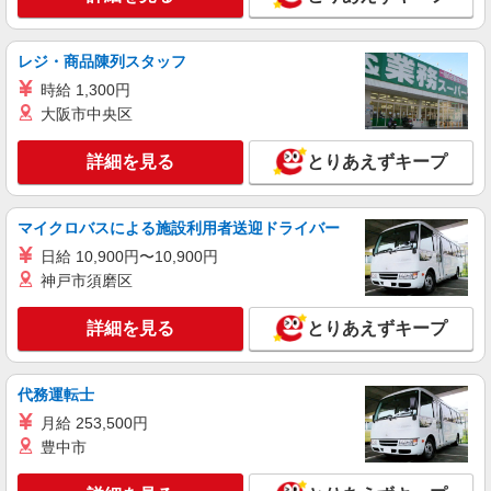
惣菜
時給1,280円
レジ・商品陳列スタッフ
ライフ相模原駅ビル店 神奈川県相模原市中央
時給 1,300円
区相模原1-1-3
大阪市中央区
詳細を見る
キープ
詳細を見る
とりあえずキープ
アルバイト
ライフ相模原駅ビル店（店舗コード824）
マイクロバスによる施設利用者送迎ドライバー
惣菜
日給 10,900円〜10,900円
時給1,235円
神戸市須磨区
ライフ相模原駅ビル店 神奈川県相模原市中央
区相模原1-1-3
詳細を見る
とりあえずキープ
詳細を見る
キープ
代務運転士
月給 253,500円
豊中市