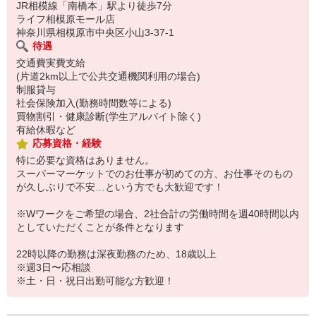
JR相模線「南橋本」駅より徒歩7分
ライフ相模原モール店
神奈川県相模原市中央区小山3-37-1
待遇
交通費実費支給
(片道2km以上で公共交通機関利用の場合)
制服貸与
社会保険加入(勤務時間数等による)
買物割引・健康診断(学生アルバイト除く)
有給休暇など
応募資格・経験
特に必要な資格はありません。
スーパーマーケットでのお仕事が初めての方、お仕事そのもの
が久しぶりで不安…という方でも大歓迎です！
※Wワークをご希望の場合、2社合計の労働時間を週40時間以内
としていただくことが条件となります
22時以降の勤務は深夜勤務のため、18歳以上
※週3日〜応相談
※土・日・祝日出勤可能な方歓迎！