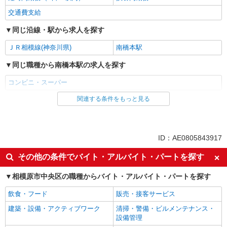
交通費支給
同じ沿線・駅から求人を探す
ＪＲ相模線(神奈川県)
南橋本駅
同じ職種から南橋本駅の求人を探す
コンビニ・スーパー
関連する条件をもっと見る
同じ雇用形態から南橋本駅の求人を探す
アルバイト
同じ特徴から南橋本駅の求人を探す
ID：AE0805843917
未経験歓迎
フリーター歓迎
その他の条件でバイト・アルバイト・パートを探す
ミドル（40代～）活躍中
エルダー（50代～）活躍中
相模原市中央区の職種からバイト・アルバイト・パートを探す
シニア（60代～）活躍中
ボーナス・賞与あり
飲食・フード
販売・接客サービス
昇給あり
週2～3日勤務OK
建築・設備・アクティブワーク
清掃・警備・ビルメンテナンス・
短時間勤務（1日4h以内）OK
扶養内勤務OK
設備管理
交通費支給