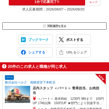
1分で応募完了!!
キープ
求人応募期間：2026/08/07～2026/08/20
閲覧履歴を見る
ブックマーク
ポストする
シェアする
URLをシェア
20
件のこの求人と職種が同じ求人
NEW
パート
株式会社ベルク 相模原宮下本町店
店内スタッフ ＜パート＞ 青果担当、お肉担
当
＜パート＞ 基本時給 1230円 9時まで 100円
UP 17時以降 150円UP ★部門により別途手当が
つく場合あり ※22時以降 基本時給より25％UP