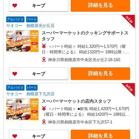
ださい
詳細を見る
キープ
NEW
アルバイト
パート
ヤオコー 相模原光が丘店
スーパーマーケットのクッキングサポートス
タッフ
＜パート時給＞ 時給1,320円〜1,570円（曜
日・時間帯による） 時給1320円〜 18時以降：時
給1470円〜 ★土曜＋100円 ★日・祝＋100円 ※ア
神奈川県相模原市中央区光が丘2-18-160
ルバイトさんの時給や募集内容はお問い合わせく
ださい
詳細を見る
キープ
NEW
アルバイト
パート
ヤオコー 相模原下九沢店
スーパーマーケットの店内スタッフ
＜パート時給＞ ■鮮魚 時給1,420円〜1,670円
（曜日・時間帯による） 時給1420円〜 18時以
降：時給1570円〜 ★土曜＋100円 ★日・祝＋100
神奈川県相模原市中央区下九沢57-1
円 ■惣菜 時給1,420円〜1,670円（曜日・時間帯に
よる） 時給1420円〜 18時以降：時給1570円〜 ★
詳細を見る
キープ
土曜＋100円 ★日・祝＋100円 ■鮮魚・惣菜以外