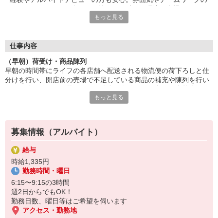
よさなど、スタッフ全員が気持ちよく働ける環境が自慢です！
もっと見る
■笑顔で働ける職場
たくさんの地元のお客さまがお買い物に訪れるライフは、とても
アットホームな雰囲気のお店です。長期で活躍するスタッフに
仕事内容
は、お客さまから笑顔でお声がけをいただくことも。最初は、覚
（早朝）荷受け・商品陳列
えていただく作業が多く感じるかもしれませんが、難しいお仕事
早朝の時間帯にライフの各店舗へ配送される物流便の荷下ろしと仕
はありませんので、どなたでも楽しく働くことができます。
分けを行い、開店前の売場で不足している商品の補充や陳列を行い
ます。体を動かす作業なので、体力に自信のある方のご応募大歓
もっと見る
迎！お客さまと直接やりとりすることがないので、黙々とお仕事し
たい方も、安心してできるお仕事です。
募集情報（アルバイト）
給与
時給1,335円
勤務時間・曜日
6:15〜9:15の3時間
週2日からでもOK！
勤務日数、曜日等はご希望を伺います
アクセス・勤務地