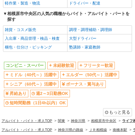
軽作業・製造・物流
ドライバー・配達
同じ職種から求人を探す
相模原市中央区の人気の職種からバイト・アルバイト・パートを
探す
販売・接客サービス
コンビニ・スーパー
雑貨・コスメ販売
調理・調理補助・調理師
入出庫・商品管理・検品・検査
大型ドライバー
同じ特徴から求人を探す
梱包・仕分け・ピッキング
塾講師・家庭教師
未経験歓迎
ミドル（40代～）活躍中
ボーナス・賞与あり
週2～3日勤務OK
コンビニ・スーパー
未経験歓迎
フリーター歓迎
短時間勤務（1日4h以内）OK
扶養内勤務OK
ミドル（40代～）活躍中
エルダー（50代～）活躍中
交通費支給
シニア（60代～）活躍中
ボーナス・賞与あり
昇給あり
週2～3日勤務OK
短時間勤務（1日4h以内）OK
もっと見る
アルバイト・バイト・求人TOP
関東
神奈川県
相模原市中央区
ライフ
アルバイト・バイト・求人TOP
神奈川県の路線
ＪＲ相模線
南橋本駅