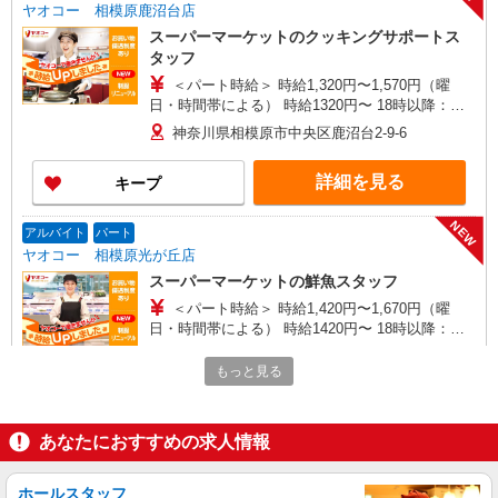
ヤオコー 相模原鹿沼台店
スーパーマーケットのクッキングサポートス
タッフ
＜パート時給＞ 時給1,320円〜1,570円（曜
日・時間帯による） 時給1320円〜 18時以降：時
給1470円〜 ★土曜＋100円 ★日・祝＋100円 ※ア
神奈川県相模原市中央区鹿沼台2-9-6
ルバイトさんの時給や募集内容はお問い合わせく
ださい
詳細を見る
キープ
NEW
アルバイト
パート
ヤオコー 相模原光が丘店
スーパーマーケットの鮮魚スタッフ
＜パート時給＞ 時給1,420円〜1,670円（曜
日・時間帯による） 時給1420円〜 18時以降：時
給1570円〜 ★土曜＋100円 ★日・祝＋100円 ※ア
神奈川県相模原市中央区光が丘2-18-160
ルバイトさんの時給や募集内容はお問い合わせく
もっと見る
ださい
詳細を見る
キープ
あなたにおすすめの求人情報
NEW
アルバイト
パート
ヤオコー 相模原鹿沼台店
ホールスタッフ