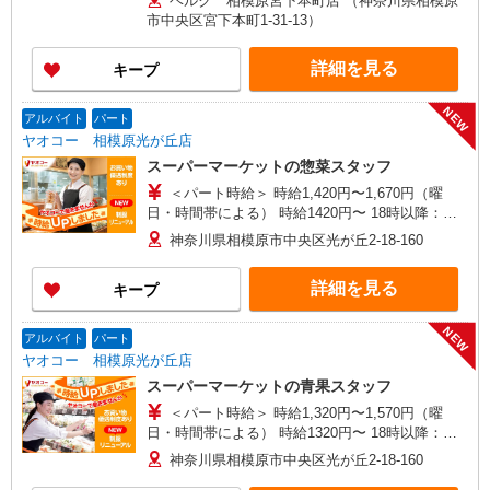
ベルク 相模原宮下本町店 （神奈川県相模原
★評価制度で時給UP！ ★パートは日・祝日は更
市中央区宮下本町1-31-13）
に時給100円UP！ 上記時間帯は募集時間ではあり
ません。募集時間は勤務時間・曜日欄でご確認く
詳細を見る
キープ
ださい。
NEW
アルバイト
パート
ヤオコー 相模原光が丘店
スーパーマーケットの惣菜スタッフ
＜パート時給＞ 時給1,420円〜1,670円（曜
日・時間帯による） 時給1420円〜 18時以降：時
給1570円〜 ★土曜＋100円 ★日・祝＋100円 ※ア
神奈川県相模原市中央区光が丘2-18-160
ルバイトさんの時給や募集内容はお問い合わせく
ださい
詳細を見る
キープ
NEW
アルバイト
パート
ヤオコー 相模原光が丘店
スーパーマーケットの青果スタッフ
＜パート時給＞ 時給1,320円〜1,570円（曜
日・時間帯による） 時給1320円〜 18時以降：時
給1470円〜 ★土曜＋100円 ★日・祝＋100円 ※ア
神奈川県相模原市中央区光が丘2-18-160
ルバイトさんの時給や募集内容はお問い合わせく