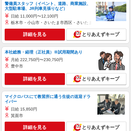
ださい
警備員スタッフ（イベント、道路、商業施設、
詳細を見る
キープ
大型駐車場、JR列車見張りなど）
日給 11,000円〜12,100円
NEW
アルバイト
パート
栃木市・小山市・さいたま市西区・さいたま市岩槻区・久喜市・
ヤオコー 相模原鹿沼台店
スーパーマーケットの店内スタッフ
詳細を見る
とりあえずキープ
＜パート時給＞ ■鮮魚 時給1,420円〜1,670円
（曜日・時間帯による） 時給1420円〜 18時以
降：時給1570円〜 ★土曜＋100円 ★日・祝＋100
本社総務・経理（正社員）※試用期間あり
神奈川県相模原市中央区鹿沼台2-9-6
円 ■鮮魚以外 時給1,320円〜1,570円（曜日・時間
月給 222,750円〜230,750円
帯による） 時給1320円〜 18時以降：時給1470
豊中市
詳細を見る
キープ
円〜 ★土曜＋100円 ★日・祝＋100円 ※アルバイ
トさんの時給や募集内容はお問い合わせください
NEW
詳細を見る
とりあえずキープ
アルバイト
パート
ヤオコー 相模原光が丘店
スーパーマーケットのレジスタッフ
マイクロバスにて教習所に通う生徒の送迎ドラ
＜パート時給＞ 時給1,320円〜1,570円（曜
イバー
日・時間帯による） 時給1320円〜 18時以降：時
日給 15,850円
給1470円〜 ★土曜＋100円 ★日・祝＋100円 ※ア
神奈川県相模原市中央区光が丘2-18-160
箕面市
ルバイトさんの時給や募集内容はお問い合わせく
ださい
詳細を見る
キープ
詳細を見る
とりあえずキープ