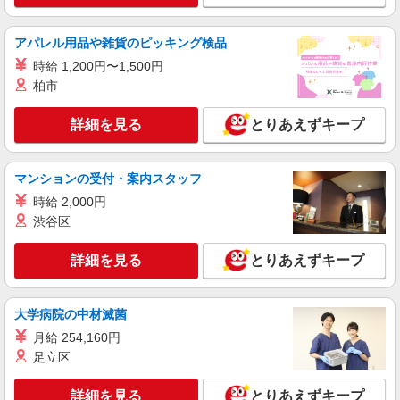
NEW
アルバイト
パート
ヤオコー 相模原下九沢店
アパレル用品や雑貨のピッキング検品
スーパーマーケットの精肉スタッフ
時給 1,200円〜1,500円
＜パート時給＞ 時給1,320円〜1,570円（曜
柏市
日・時間帯による） 時給1320円〜 18時以降：時
給1470円〜 ★土曜＋100円 ★日・祝＋100円 ※ア
神奈川県相模原市中央区下九沢57-1
詳細を見る
とりあえずキープ
ルバイトさんの時給や募集内容はお問い合わせく
ださい
詳細を見る
キープ
マンションの受付・案内スタッフ
NEW
時給 2,000円
アルバイト
パート
ヤオコー 相模原鹿沼台店
渋谷区
スーパーマーケットの鮮魚スタッフ
詳細を見る
とりあえずキープ
＜パート時給＞ 時給1,420円〜1,670円（曜
日・時間帯による） 時給1420円〜 18時以降：時
給1570円〜 ★土曜＋100円 ★日・祝＋100円 ※ア
神奈川県相模原市中央区鹿沼台2-9-6
ルバイトさんの時給や募集内容はお問い合わせく
大学病院の中材滅菌
ださい
月給 254,160円
詳細を見る
キープ
足立区
パート
詳細を見る
とりあえずキープ
ライフ相模原駅ビル店（店舗コード824）