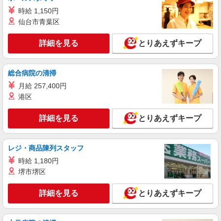
スーパーマーケットの精肉スタッフ
時給 1,150円
＜パート時給＞ 時給1,320円〜1,570円（曜
仙台市青葉区
日・時間帯による） 時給1320円〜 18時以降：時
給1470円〜 ★土曜＋100円 ★日・祝＋100円 ※ア
神奈川県相模原市中央区鹿沼台2-9-6
ルバイトさんの時給や募集内容はお問い合わせく
詳細を見る
とりあえずキープ
ださい
詳細を見る
キープ
総合病院の清掃
NEW
アルバイト
パート
月給 257,400円
ヤオコー 相模原鹿沼台店
港区
スーパーマーケットの寿司スタッフ
＜パート時給＞ 時給1,320円〜1,570円（曜
詳細を見る
とりあえずキープ
日・時間帯による） 時給1320円〜 18時以降：時
給1470円〜 ★土曜＋100円 ★日・祝＋100円 ※ア
神奈川県相模原市中央区鹿沼台2-9-6
ルバイトさんの時給や募集内容はお問い合わせく
レジ・商品陳列スタッフ
ださい
詳細を見る
キープ
時給 1,180円
堺市堺区
NEW
アルバイト
パート
ヤオコー 相模原下九沢店
詳細を見る
とりあえずキープ
スーパーマーケットの惣菜スタッフ
＜パート時給＞ 時給1,420円〜1,670円（曜