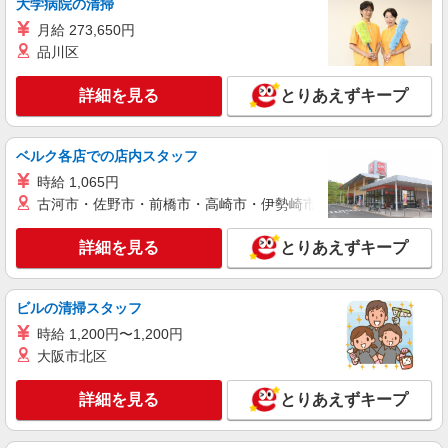
日・時間帯による） 時給1420円〜 18時以降：時
大学病院の清掃
給1570円〜 ★土曜＋100円 ★日・祝＋100円 ※ア
神奈川県相模原市中央区下九沢57-1
月給 273,650円
ルバイトさんの時給や募集内容はお問い合わせく
品川区
ださい
詳細を見る
キープ
詳細を見る
とりあえずキープ
NEW
アルバイト
パート
ヤオコー 相模原光が丘店
ベルク各店での店内スタッフ
スーパーマーケットの店内スタッフ
時給 1,065円
＜パート時給＞ ■鮮魚 時給1,420円〜1,670円
古河市・佐野市・前橋市・高崎市・伊勢崎市・太田市・館林市・
（曜日・時間帯による） 時給1420円〜 18時以
降：時給1570円〜 ★土曜＋100円 ★日・祝＋100
神奈川県相模原市中央区光が丘2-18-160
円 ■惣菜 時給1,420円〜1,670円（曜日・時間帯に
詳細を見る
とりあえずキープ
よる） 時給1420円〜 18時以降：時給1570円〜 ★
詳細を見る
キープ
土曜＋100円 ★日・祝＋100円 ■鮮魚・惣菜以外
時給1,320円〜1,570円（曜日・時間帯による） 時
ビルの清掃スタッフ
給1320円〜 18時以降：時給1470円〜 ★土曜＋100
NEW
アルバイト
パート
円 ★日・祝＋100円 ※アルバイトさんの時給や募
時給 1,200円〜1,200円
ヤオコー 相模原下九沢店
集内容はお問い合わせください
大阪市北区
スーパーマーケットの鮮魚スタッフ
＜パート時給＞ 時給1,420円〜1,670円（曜
詳細を見る
とりあえずキープ
日・時間帯による） 時給1420円〜 18時以降：時
給1570円〜 ★土曜＋100円 ★日・祝＋100円 ※ア
神奈川県相模原市中央区下九沢57-1
ルバイトさんの時給や募集内容はお問い合わせく