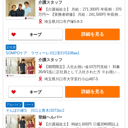
介護スタッフ
【介護福祉士】 月給：271,300円 年収例：370
万円〜 【実務者研修】 月給：241,500円 年収例：
330万円〜 【初任者研修】 月給：232,700円 年収
埼玉県川口市戸塚5-8-3
例：320万円〜 ※職務手当、働きがい向上手当、
日祝手当（月平均2回分）、夜勤手当（月平均5回
詳細を見る
キープ
分）等、毎月平均的に支払われる手当を含みま
す。 ※介護福祉士のみ、特別職務手当も含む ◎オ
ンコール手当（1,500円/日）別途支給あり ◎残業
正社員
時は別途時間外手当支給（超過1分〜） ◎賞与
SOMPOケア ラヴィーレ川口安行/5108aa1
基本給2.08ヶ月分/年支給
介護スタッフ
【期間限定】入社お祝い金10万円支給！ 対象
26/9/1迄に正社員として入社された方 ※お祝い金
は入社後3か月目の給与で支給、その他詳細は面接
埼玉県川口市大字安行小山487-5
時にご案内します 【介護福祉士】月給285,800円
／年収例384万円〜 【実務者研修】月給256,000円
詳細を見る
キープ
／年収例345万円〜 【初任者研修・無資格】月給
247,200円／年収例334万円〜 ※職務手当、働きが
い向上手当、日祝手当（月平均2回分）、夜勤手当
アルバイト
パート
（月平均5回分）等、毎月平均的に支払われる手当
そんぽの家S 川口上青木/2071bc2
を含む ※介護福祉士のみ、特別職務手当も含む ◎
登録ヘルパー
残業時は別途時間外手当支給（超過1分〜） ◎賞
与 基本給2.08ヶ月分/年支給
【介護福祉士】 時給1,600円 ◎週20時間以上