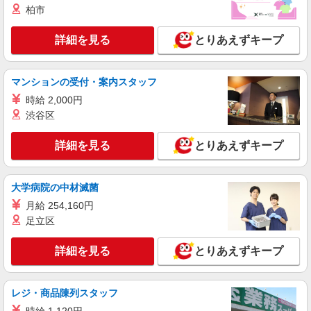
柏市
【月給】275,920円〜325,920円 ▼給与詳細 処
遇改善手当：35,920円 夜勤手当：30,000円（5回
詳細を見る
とりあえずキープ
分） ※6回目以降は1回6,000円支給 ▼下記別途支
埼玉県川口市南町2-8-29
給 通勤手当 年末年始手当：380円/時 寸志あり：
年2回（6月・12月） ※業績による 特別報酬：平
詳細を見る
キープ
均34.1万円（最高額135万円） ※2025年6月支給実
マンションの受付・案内スタッフ
績 ※処遇改善手当は試用期間中(3ヶ月)は支給なし
時給 2,000円
契約社員
渋谷区
鳩ヶ谷ケアセンターそよ風：RO16743
デイサービス 介護スタッフ
詳細を見る
とりあえずキープ
【月給】244,320円〜269,320円 ▼給与詳細 処
遇改善手当：34,320円 ▼下記別途支給 通勤手当
年末年始手当：380円/時 寸志あり：年2回（6月・
埼玉県川口市里1218
大学病院の中材滅菌
12月） ※業績による 特別報酬：平均33.8万円（最
高額130万円） ※2025年6月支給実績 ※処遇改善
月給 254,160円
詳細を見る
キープ
手当は試用期間中(3ヶ月)は支給なし
足立区
契約社員
詳細を見る
とりあえずキープ
川口南ケアセンターそよ風：RO9891
デイサービス 介護スタッフ
レジ・商品陳列スタッフ
【月給】254,320円〜294,320円 ▼給与詳細 処
遇改善手当：34,320円 ▼下記別途支給 通勤手当