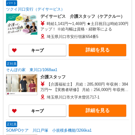
パート
ツクイ川口安行（デイサービス）
デイサービス 介護スタッフ（ケアクルー）
時給1,141円〜1,469円 ★土日祝日は時給100円
アップ！ ※給与幅は資格・経験等による
埼玉県川口市安行領家654番5
詳細を見る
キープ
正社員
そんぽの家 東川口/1068aa1
介護スタッフ
【介護福祉士】 月給：285,800円 年収例：384
万円〜 【実務者研修】 月給：256,000円 年収例：
345万円〜 【初任者研修・無資格】 月給：
埼玉県川口市大字木曽呂717-1
247,200円 年収例：334万円〜 ※職務手当、働き
がい向上手当、日祝手当（月平均2回分）、夜勤手
詳細を見る
キープ
当（月平均5回分）等、毎月平均的に支払われる手
当を含みます。 ※介護福祉士のみ、特別職務手当
も含む ◎残業時は別途時間外手当支給（超過1
正社員
分〜） ◎賞与 基本給2.08ヶ月分/年支給
SOMPOケア 川口戸塚 小規模多機能/3266ka1