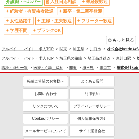
介護職・ヘルパー
入社日応相談
未経験歓迎
社会保険あり
産休・育休取得実績あり
経験者・有資格者歓迎
新卒・第二新卒歓迎
退職金・財形貯蓄制度あり
各種手当（家族・役職・インセン
ティブなど）あり
女性活躍中
主婦・主夫歓迎
フリーター歓迎
制服貸与
研修制度あり
学歴不問
ブランクOK
資格取得支援制度あり
もっと見る
同じ職種から求人を探す
アルバイト・バイト・求人TOP
関東
埼玉県
川口市
株式会社kotrio /
医療・介護・福祉
アルバイト・バイト・求人TOP
埼玉県の路線
埼玉高速鉄道
東川口駅
介護職・ヘルパー
職種・条件一覧
医療・介護・福祉
関東
埼玉県
川口市
株式会社kotr
同じ特徴から求人を探す
掲載ご希望のお客様へ
よくある質問
未経験歓迎
ミドル（40代～）活躍中
お問い合わせ
利用規約
ボーナス・賞与あり
車通勤OK
交通費支給
社会保険あり
リンクについて
プライバシーポリシー
産休・育休取得実績あり
Cookieポリシー
個人情報保護方針
メールサービスについて
サイト運営会社