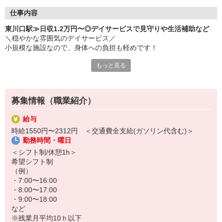
仕事内容
東川口駅≫日収1.2万円〜◎デイサービスで見守りや生活補助など
＼穏やかな雰囲気のデイサービス／
小規模な施設なので、身体への負担も軽めです！
もっと見る
≪お仕事内容≫
・利用者様のご自宅までの送迎
・着替え/食事などの介助
・お散歩の付き添い など
募集情報（職業紹介）
日収例）
給与
時給1,550円×実働8h＝12,400円
時給1550円〜2312円 ＜交通費全支給(ガソリン代含む)＞
勤務時間・曜日
日勤のみで残業もほぼなし！
「来月には仕事を決めたい」などのご相談も大歓迎◎
＜シフト制/休憩1h＞
まずはお気軽にお問い合わせください♪
希望シフト制
（例）
・7:00〜16:00
・8:00〜17:00
・9:00〜18:00
など
※残業月平均10ｈ以下