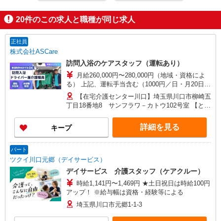
20
件のこの求人と職種が同じ求人
正社員
株式会社ASCare
訪問入浴のケアスタッフ（運転あり）
月給260,000円〜280,000円（地域・資格によ
る） 上記、運転手当含む（1000円／日・月20日換
算） ★介護福祉士の方は月給20,000円加算（資格
【在宅介護センター川口】埼玉県川口市柳崎五
手当） 別途交通費支給（30,000円上限／月） 別途
丁目18番地8 サンフラワ－カトウ102号室 【とこ
残業手当（月平均残業時間15時間）残業代全額支
ろざわ訪問入浴】埼玉県所沢市旭町5番地6 鹿野
給
川ビル1階 【在宅介護センター加須】埼玉県加須
詳細を見る
キープ
市花崎一丁目23番地10 【在宅介護センター上尾】
埼玉県上尾市上町一丁目11番地20 伊藤店舗1階
【与野営業所】埼玉県さいたま市中央区本町東四
パート
丁目2番地2 AMENITYHOUSE 【在宅介護センタ
ツクイ川口元郷（デイサービス）
ー春日部】埼玉県春日部市粕壁東二丁目3番地40
デイサービス 介護スタッフ（ケアクルー）
グレースヒル橋本202号室
時給1,141円〜1,469円 ★土日祝日は時給100円
アップ！ ※給与幅は資格・経験等による
埼玉県川口市元郷1-1-3