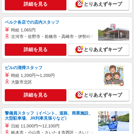
キープ
均34.1万円（最高額135万円） ※2025年6月支給実
詳細を見る
とりあえずキープ
績 ※処遇改善手当は試用期間中(3ヶ月)は支給なし
契約社員
そよ風定期巡回 かわぐち：RO13602
ベルク各店での店内スタッフ
定期巡回 介護スタッフ
時給 1,065円
【月給】295,800円〜310,240円 ▼給与詳細 処
古河市・佐野市・前橋市・高崎市・伊勢崎市・太田市・館林市・
遇改善手当：34,320円 ▼下記別途支給 通勤手当
夜勤手当:6,000円/回 年末年始手当：380円/時
埼玉県川口市南鳩ヶ谷3‐6‐4
詳細を見る
とりあえずキープ
※12/300時〜1/324時 昇給年1回（4月） 寸志あ
り：年2回（6月・12月） ※業績による 特別報
詳細を見る
キープ
酬：平均11.6万円（最高額90万円） ※2025年6月
支給実績 ※処遇改善手当は試用期間中(3ヶ月)は支
ビルの清掃スタッフ
給なし
パート
時給 1,200円〜1,200円
川口元郷ショートステイそよ風：RO14754
大阪市北区
ショートステイ 夜勤専従介護職
【時給】1,470円〜 ▼給与詳細 処遇改善手
詳細を見る
とりあえずキープ
当：220円/時 夜勤手当:6,000円/回 ▼下記別途支給
通勤手当 年末年始手当：380円/時 寸志あり：年2
埼玉県川口市元郷4丁目8-22
回（6月・12月） ※業績による ※処遇改善手当は
警備員スタッフ（イベント、道路、商業施設、
試用期間中(3ヶ月)は支給なし
大型駐車場、JR列車見張りなど）
詳細を見る
キープ
日給 11,000円〜12,100円
栃木市・小山市・さいたま市西区・さいたま市岩槻区・久喜市・
パート