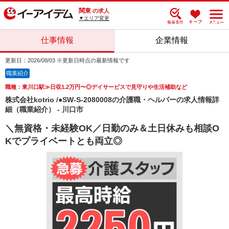
関東
の求人
▼エリア変更
仕事情報
企業情報
更新日：2026/08/03 ※更新日時点の最新情報です
職業紹介
職種：東川口駅≫日収1.2万円〜◎デイサービスで見守りや生活補助など
株式会社kotrio /●SW-S-2080008の介護職・ヘルパーの求人情報詳
細（職業紹介） - 川口市
＼無資格・未経験OK／日勤のみ＆土日休みも相談O
Kでプライベートとも両立◎