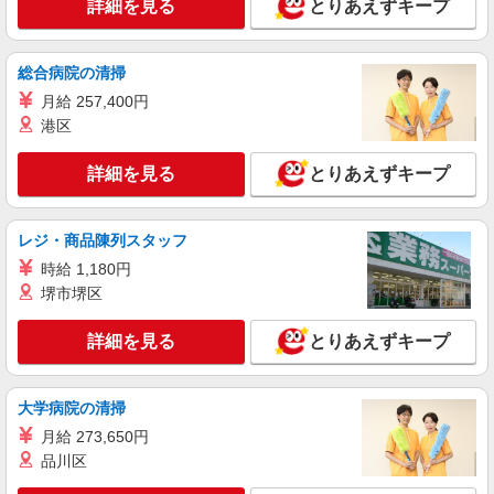
埼玉県川口市南町2-8-29
詳細を見る
とりあえずキープ
月） ※業績による
詳細を見る
キープ
総合病院の清掃
月給 257,400円
契約社員
川口南ケアセンターそよ風：RO15048
港区
ショートステイ 介護スタッフ
詳細を見る
とりあえずキープ
【月給】265,920円〜295,920円 ▼給与詳細 処
遇改善手当：35,920円 夜勤手当：30,000円（5回
分） ※6回目以降は1回6,000円支給 ▼下記別途支
埼玉県川口市南町2-8-29
給 通勤手当 年末年始手当：380円/時 寸志あり：
レジ・商品陳列スタッフ
年2回（6月・12月） ※業績による 特別報酬：平
時給 1,180円
詳細を見る
キープ
均34.1万円（最高額135万円） ※2025年6月支給実
堺市堺区
績 ※処遇改善手当は試用期間中(3ヶ月)は支給なし
契約社員
詳細を見る
とりあえずキープ
川口元郷ショートステイそよ風：RO14910
ショートステイ 介護スタッフ
【月給】265,920円〜295,920円 ▼給与詳細 処
大学病院の清掃
遇改善手当：35,920円 夜勤手当：30,000円（5回
月給 273,650円
分） ※6回目以降は1回6,000円支給 ▼下記別途支
埼玉県川口市元郷4丁目8-22
給 通勤手当 年末年始手当：380円/時 寸志あり：
品川区
年2回（6月・12月） ※業績による 特別報酬：平
詳細を見る