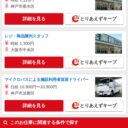
時給 1,120円
年末年始手当：380円/時 寸志あり：年2回（6月・
埼玉県川口市南町2-8-29
神戸市垂水区
12月） ※業績による 特別報酬：平均33.8万円（最
高額130万円） ※2025年6月支給実績 ※処遇改善
詳細を見る
キープ
詳細を見る
とりあえずキープ
手当は試用期間中(3ヶ月)は支給なし
レジ・商品陳列スタッフ
時給 1,300円
大阪市中央区
詳細を見る
とりあえずキープ
マイクロバスによる施設利用者送迎ドライバー
日給 10,900円〜10,900円
神戸市須磨区
詳細を見る
とりあえずキープ
このお仕事に関連する条件で探す