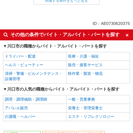
関連する条件をもっと見る
同じ雇用形態から東川口駅の求人を探す
職業紹介
同じ特徴から東川口駅の求人を探す
ID：AE0730620375
入社日応相談
未経験歓迎
その他の条件でバイト・アルバイト・パートを探す
経験者・有資格者歓迎
新卒・第二新卒歓迎
川口市の職種からバイト・アルバイト・パートを探す
女性活躍中
主婦・主夫歓迎
ドライバー・配達
医療・介護・福祉
フリーター歓迎
学歴不問
ヘルス・ビューティー
販売・接客サービス
ブランクOK
ミドル（40代～）活躍中
清掃・警備・ビルメンテナンス・
軽作業・製造・物流
エルダー（50代～）活躍中
シニア（60代～）活躍中
設備管理
高収入・高額
ボーナス・賞与あり
川口市の人気の職種からバイト・アルバイト・パートを探す
昇給あり
完全週休2日制
調理・調理補助・調理師
一般・営業事務
フルタイム歓迎
禁煙・分煙
アパレル販売
栄養士・管理栄養士
駅直結・駅チカ
車通勤OK
介護職・ヘルパー
エステ・リフレクソロジー
バイク通勤OK
自転車通勤OK
残業少なめ（月20h未満）
交通費支給