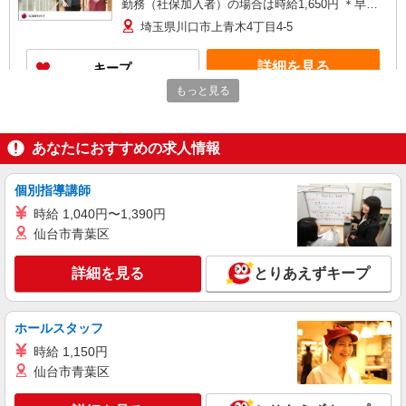
勤務（社保加入者）の場合は時給1,650円 ＊早朝
（〜8:00）：時給2,000円〜 ＊日曜祝日：時給
埼玉県川口市上青木4丁目4-5
1,900円〜 【実務者研修・初任者研修（ヘルパー1
級・2級）】 時給1,520円 ◎週20時間以上勤務
詳細を見る
キープ
（社保加入者）の場合は時給1,570円 ＊早朝（〜
8:00）：時給1,900円〜 ＊日曜祝日：時給1,820
もっと見る
円〜 ◎身体介助、生活援助が同時給 ◎キャンセル
アルバイト
パート
手当：職務時給の60％支給
SOMPOケア 川口東領家 定期巡回/5254db2
あなたにおすすめの求人情報
介護スタッフ（夜勤専従）
★夜勤：1勤務14,912円〜15,312円（時給制・
夜勤手当含む） 時給：1,364円 ◎週20時間以上勤
個別指導講師
務（社保加入者）の場合は時給：1,414円
埼玉県川口市東領家2丁目8-6 【そんぽの家
時給 1,040円〜1,390円
S 川口東領家】建物内
仙台市青葉区
詳細を見る
キープ
詳細を見る
とりあえずキープ
パート
川口南ケアセンターそよ風：RO12759
ホールスタッフ
デイサービス 入浴専従介護職
時給 1,150円
【時給】1,500円〜1,700円 ▼給与詳細 処遇改
仙台市青葉区
善手当：200円/時 ▼下記別途支給 通勤手当 年末
年始手当：380円/時 寸志あり：年2回（6月・12