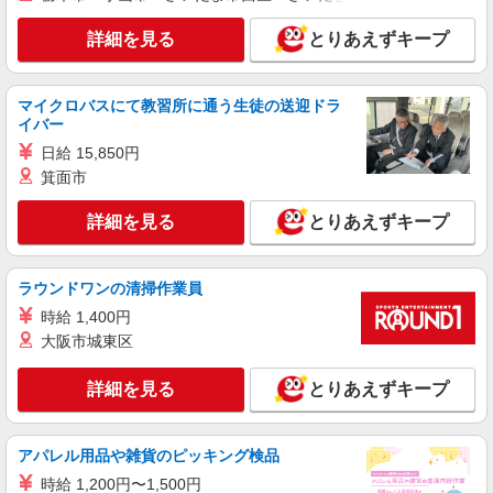
川口南ケアセンターそよ風：RO9894
詳細を見る
とりあえずキープ
デイサービス 介護スタッフ
【時給】1,500円〜1,700円 ▼給与詳細 処遇改
善手当：200円/時 ▼下記別途支給 通勤手当 年末
マイクロバスにて教習所に通う生徒の送迎ドラ
年始手当：380円/時 寸志あり：年2回（6月・12
埼玉県川口市南町2-8-29
イバー
月） ※業績による ※処遇改善手当は試用期間中(3
日給 15,850円
ヶ月)は支給なし
詳細を見る
キープ
箕面市
詳細を見る
とりあえずキープ
パート
鳩ヶ谷ケアセンターそよ風：RO16773
デイサービス 介護スタッフ
ラウンドワンの清掃作業員
【時給】1,350円〜1,550円 ▼給与詳細 処遇改
善手当：200円/時 ▼下記別途支給 通勤手当 年末
時給 1,400円
年始手当：380円/時 寸志あり：年2回（6月・12
大阪市城東区
埼玉県川口市里1218
月） ※業績による ※処遇改善手当は試用期間中(3
ヶ月)は支給なし
詳細を見る
とりあえずキープ
詳細を見る
キープ
契約社員
アパレル用品や雑貨のピッキング検品
川口南ケアセンターそよ風：RO41496
時給 1,200円〜1,500円
ショートステイ ユニットリーダー