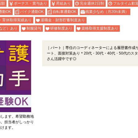
高額
ボーナス・賞与あり
昇給あり
完全週休2日制
フルタイム歓
通勤OK
バイク通勤OK
自転車通勤OK
残業少なめ（月20h未満）
・育休取得実績あり
退職金・財形貯蓄制度あり
など）あり
制服貸与
研修制度あり
資格取得支援制度あり
｜パート｜専任のコーディネーターによる履歴書作成
ート、面接対策あり＊20代・30代・40代・50代のス
さん活躍中です◎
内します。希望勤務地
い。担当者がしっかり
頂けます。