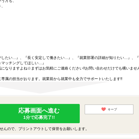
いう方も、
き、
がしたい…』、『長く安定して働きたい…』、『就業部署の詳細が知りたい…』、『
をマッチングしてほしい…』
になりますよね☆まずはお気軽にご連絡ください!!お問い合わせだけでも構いません
専属の担当がおります。就業前から就業中も全力でサポートいたします!!
応募画面へ進む
キープ
1分で応募完了!!
せんので、プリントアウトして保管をお願いします。