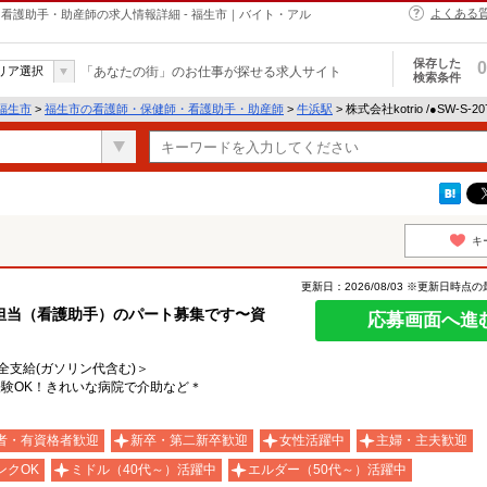
よくある
・保健師・看護助手・助産師の求人情報詳細 - 福生市｜バイト・アル
保存した
0
リア選択
「あなたの街」のお仕事が探せる求人サイト
検索条件
福生市
>
福生市の看護師・保健師・看護助手・助産師
>
牛浜駅
> 株式会社kotrio /●SW-S
キ
更新日：2026/08/03 ※更新日時点
担当（看護助手）のパート募集です〜資
応募画面へ進
費全支給(ガソリン代含む)＞
験OK！きれいな病院で介助など＊
者・有資格者歓迎
新卒・第二新卒歓迎
女性活躍中
主婦・主夫歓迎
ンクOK
ミドル（40代～）活躍中
エルダー（50代～）活躍中