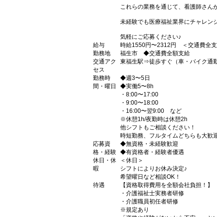
これらの業務を通じて、看護師さん
未経験でも医療福祉業界にチャレン
気軽にご応募ください♪
給与
時給1550円〜2312円 ＜交通費全
勤務地
福生市 ◆交通費全額支給
交通アク
東福生駅⇒徒歩すぐ（車・バイク通勤
セス
勤務時
◆週3〜5日
間・曜日
◆実働5〜8h
・8:00〜17:00
・9:00〜18:00
・16:00〜翌9:00 など
※休憩1h/夜勤時は休憩2h
他シフトもご相談ください！
時短勤務、フルタイムどちらも大歓迎
応募資
◆無資格・未経験歓迎
格・経験
◆有資格者・経験者優遇
休日・休
＜休日＞
暇
シフトによりお休み決定♪
希望曜日など相談OK！
待遇
【資格取得費用を全額会社負担！】
・介護福祉士実務者研修
・介護職員初任者研修
※規定あり