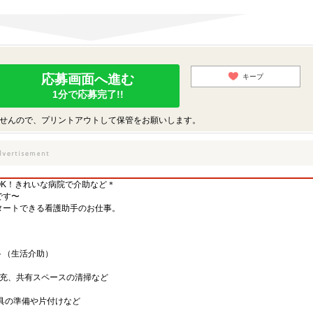
応募画面へ進む
キープ
1分で応募完了!!
せんので、プリントアウトして保管をお願いします。
OK！きれいな病院で介助など＊
です〜
タートできる看護助手のお仕事。
ト（生活介助）
補充、共有スペースの清掃など
具の準備や片付けなど