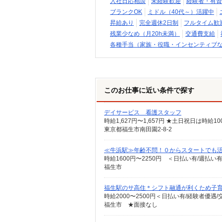
入社日応相談
未経験歓迎
経験者・有資
ブランクOK
ミドル（40代～）活躍中
昇給あり
完全週休2日制
フルタイム歓
残業少なめ（月20h未満）
交通費支給
各種手当（家族・役職・インセンティブ
このお仕事に近い条件で探す
デイサービス 看護スタッフ
時給1,627円〜1,657円 ★土日祝日は時
東京都福生市南田園2-8-2
≪牛浜駅≫年齢不問！０からスタートでも活
時給1600円〜2250円 ＜日払い有/週払い
福生市
福生駅のサ高住＊シフト融通が利くため子育
時給2000〜2500円＜日払い有/経験者優遇
福生市 ★面接なし