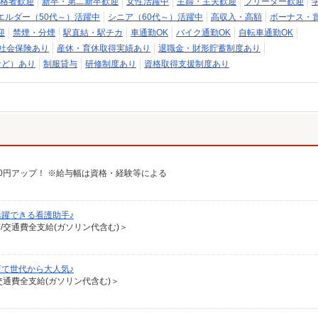
格者歓迎
新卒・第二新卒歓迎
女性活躍中
主婦・主夫歓迎
フリーター歓迎
エルダー（50代～）活躍中
シニア（60代～）活躍中
高収入・高額
ボーナス・
迎
禁煙・分煙
駅直結・駅チカ
車通勤OK
バイク通勤OK
自転車通勤OK
社会保険あり
産休・育休取得実績あり
退職金・財形貯蓄制度あり
など）あり
制服貸与
研修制度あり
資格取得支援制度あり
給100円アップ！ ※給与幅は資格・経験等による
躍できる看護助手♪
有/交通費全支給(ガソリン代含む)＞
て世代から大人気♪
/交通費全支給(ガソリン代含む)＞