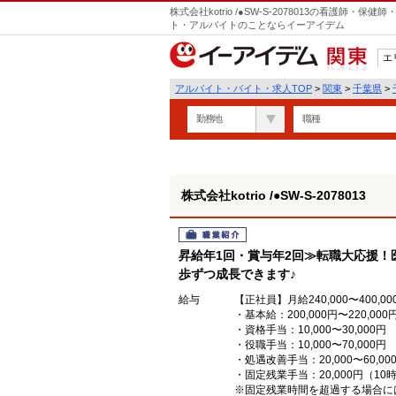
株式会社kotrio /●SW-S-2078013の看護師
ト・アルバイトのことならイーアイデム
エ
関東
アルバイト・バイト・求人TOP
>
関東
>
千葉県
>
勤務地
職種
株式会社kotrio /●SW-S-2078013
職業紹介
昇給年1回・賞与年2回≫転職大応援！
歩ずつ成長できます♪
給与
【正社員】月給240,000〜400,00
・基本給：200,000円〜220,000
・資格手当：10,000〜30,000円
・役職手当：10,000〜70,000円
・処遇改善手当：20,000〜60
・固定残業手当：20,000円（10
※固定残業時間を超過する場合に