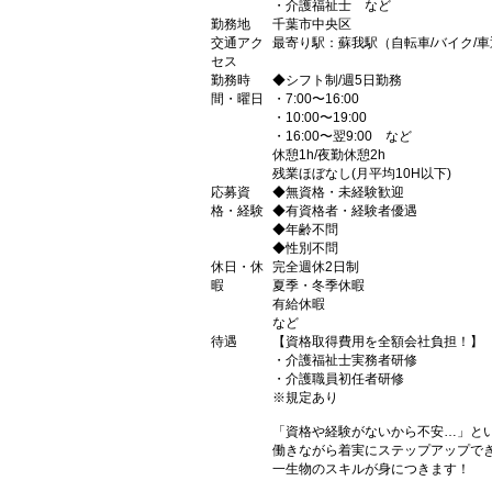
・介護福祉士 など
勤務地
千葉市中央区
交通アク
最寄り駅：蘇我駅（自転車/バイク/車
セス
勤務時
◆シフト制/週5日勤務
間・曜日
・7:00〜16:00
・10:00〜19:00
・16:00〜翌9:00 など
休憩1h/夜勤休憩2h
残業ほぼなし(月平均10H以下)
応募資
◆無資格・未経験歓迎
格・経験
◆有資格者・経験者優遇
◆年齢不問
◆性別不問
休日・休
完全週休2日制
暇
夏季・冬季休暇
有給休暇
など
待遇
【資格取得費用を全額会社負担！】
・介護福祉士実務者研修
・介護職員初任者研修
※規定あり
「資格や経験がないから不安…」と
働きながら着実にステップアップで
一生物のスキルが身につきます！