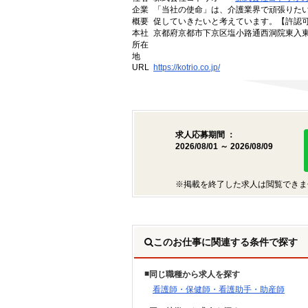
企業
「当社の使命」は、介護業界で頑張りた
概要
促していきたいと考えています。【許認可番号】
本社
京都府京都市下京区塩小路通西洞院東入東塩
所在
地
URL
https://kotrio.co.jp/
求人応募期間 ：
2026/08/01 ～ 2026/08/09
※掲載を終了した求人は閲覧できま
このお仕事に関連する条件で探す
同じ職種から求人を探す
看護師・保健師・看護助手・助産師