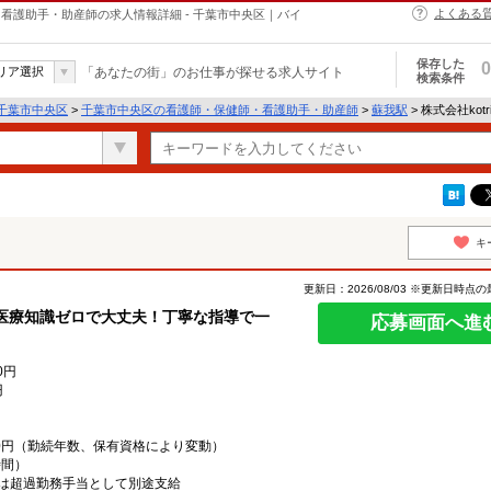
よくある
・保健師・看護助手・助産師の求人情報詳細 - 千葉市中央区｜バイ
保存した
0
リア選択
「あなたの街」のお仕事が探せる求人サイト
検索条件
千葉市中央区
>
千葉市中央区の看護師・保健師・看護助手・助産師
>
蘇我駅
> 株式会社kotr
キ
更新日：2026/08/03 ※更新日時点
医療知識ゼロで大丈夫！丁寧な指導で一
応募画面へ進
0円
円
,000円（勤続年数、保有資格により変動）
時間）
は超過勤務手当として別途支給