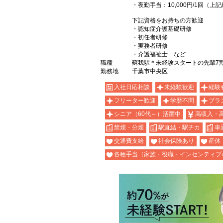
・夜勤手当：10,000円/1回（
下記資格をお持ちの方歓迎
・認知症介護基礎研修
・初任者研修
・実務者研修
・介護福祉士 など
職種
蘇我駅＊未経験スタートの先輩7
勤務地
千葉市中央区
入社日応相談
未経験歓迎
経験
フリーター歓迎
学歴不問
ブラ
シニア（60代～）活躍中
高収入・
禁煙・分煙
駅直結・駅チカ
車
交通費支給
社会保険あり
産休
各種手当（家族・役職・インセンティブ