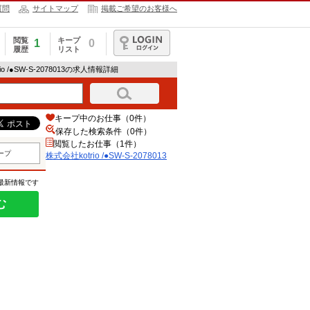
質問
サイトマップ
掲載ご希望のお客様へ
閲覧
キープ
1
0
履歴
リスト
ログイン
io /●SW-S-2078013の求人情報詳細
キープ中のお仕事（0件）
保存した検索条件（
0
件）
閲覧したお仕事（1件）
ープ
株式会社kotrio /●SW-S-2078013
の最新情報です
む