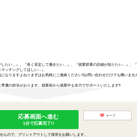
がしたい…』、『長く安定して働きたい…』、『就業部署の詳細が知りたい…』、『
をマッチングしてほしい…』
になりますよね☆まずはお気軽にご連絡ください!!お問い合わせだけでも構いません
専属の担当がおります。就業前から就業中も全力でサポートいたします!!
応募画面へ進む
キープ
1分で応募完了!!
せんので、プリントアウトして保管をお願いします。