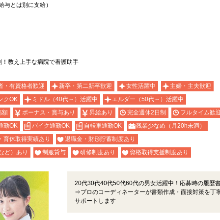
上記給与とは別に支給）
割！教え上手な病院で看護助手
者・有資格者歓迎
新卒・第二新卒歓迎
女性活躍中
主婦・主夫歓迎
ンクOK
ミドル（40代～）活躍中
エルダー（50代～）活躍中
高額
ボーナス・賞与あり
昇給あり
完全週休2日制
フルタイム歓
通勤OK
バイク通勤OK
自転車通勤OK
残業少なめ（月20h未満）
・育休取得実績あり
退職金・財形貯蓄制度あり
など）あり
制服貸与
研修制度あり
資格取得支援制度あり
20代30代40代50代60代の男女活躍中！応募時の履歴
⇒プロのコーディネーターが書類作成・面接対策を丁
サポートします