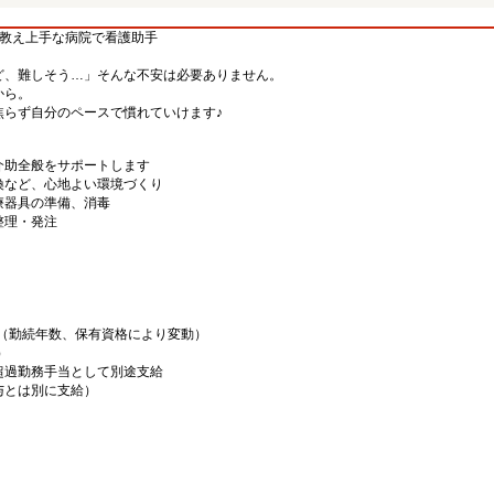
！教え上手な病院で看護助手
ど、難しそう…」そんな不安は必要ありません。
から。
焦らず自分のペースで慣れていけます♪
介助全般をサポートします
換など、心地よい環境づくり
療器具の準備、消毒
整理・発注
00円（勤続年数、保有資格により変動）
）
超過勤務手当として別途支給
給与とは別に支給）