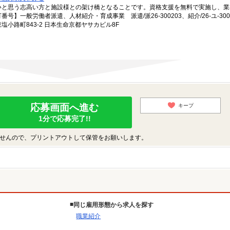
いと思う志高い方と施設様との架け橋となることです。資格支援を無料で実施し、業
一般労働者派遣、人材紹介・育成事業 派遣/派26-300203、紹介/26-ユ-300
小路町843-2 日本生命京都ヤサカビル8F
応募画面へ進む
キープ
1分で応募完了!!
せんので、プリントアウトして保管をお願いします。
同じ雇用形態から求人を探す
職業紹介