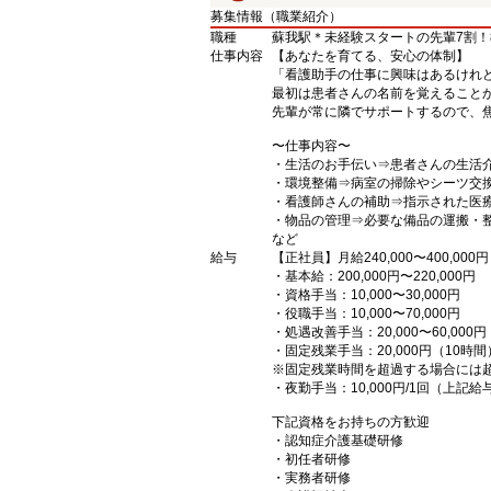
募集情報（職業紹介）
職種
蘇我駅＊未経験スタートの先輩7割
仕事内容
【あなたを育てる、安心の体制】
「看護助手の仕事に興味はあるけれ
最初は患者さんの名前を覚えること
先輩が常に隣でサポートするので、
〜仕事内容〜
・生活のお手伝い⇒患者さんの生活
・環境整備⇒病室の掃除やシーツ交
・看護師さんの補助⇒指示された医
・物品の管理⇒必要な備品の運搬・
など
給与
【正社員】月給240,000〜400,000円
・基本給：200,000円〜220,000円
・資格手当：10,000〜30,000円
・役職手当：10,000〜70,000円
・処遇改善手当：20,000〜60,0
・固定残業手当：20,000円（10時間
※固定残業時間を超過する場合には
・夜勤手当：10,000円/1回（上記
下記資格をお持ちの方歓迎
・認知症介護基礎研修
・初任者研修
・実務者研修