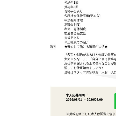
昇給年1回
賞与年2回
資格手当あり
各種社会保険完備(要加入)
年次有給休暇
退職金制度
産休・育休制度
交通費全額支給
※規定あり
※正社員での紹介
備考
★安心して働ける環境が大切★
『希望や制約があるけど介護の仕事
大丈夫かな…』、『自分に合う仕事
お仕事を探される上で色々なことが気
消してお仕事始めましょう♪
当社はスタッフの皆様お一人お一人に
求人応募期間 ：
2026/08/01 ～ 2026/08/09
※掲載を終了した求人は閲覧できま