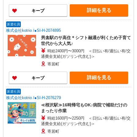
詳細を見る
キープ
派遣社員
株式会社kotrio /●SI-H-2074895
男衾駅のサ高住＊シフト融通が利くため子育て
世代から大人気♪
時給2400円〜3000円 ＜日払い有/週払い有/交
通費全支給(ガソリン代含む)＞
寄居町
詳細を見る
キープ
派遣社員
株式会社kotrio /●SI-H-2076279
≪桜沢駅≫16時帰宅もOK♪病院で補助だけの
まったり作業
時給1600円〜2250円 ＜日払い有/週払い有/交
通費全支給(ガソリン代含む)＞
寄居町