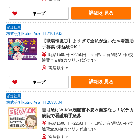
詳細を見る
キープ
派遣社員
株式会社kotrio /●SI-H-2101933
【職場環境◎】よすぎて全私が泣いた≫看護助
手募集♪未経験OK！
時給1600円〜2250円 ＜日払い有/週払い有/交
通費全支給(ガソリン代含む)＞
寄居駅すぐ
詳細を見る
キープ
派遣社員
株式会社kotrio /●SI-H-2093704
善は急げ≫≫≫履歴書不要＆面接なし！駅チカ
病院で看護助手急募
時給1600円〜2250円 ＜日払い有/週払い有/交
通費全支給(ガソリン代含む)＞
寄居駅すぐ