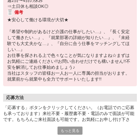
週2日〜4日の休み
⇒土日休も相談OK◎
備考
★安心して働ける環境が大切★
『希望や制約があるけど介護の仕事がしたい…』、『長く安定
して働きたい…』、『就業部署の詳細が知りたい…』、『未経
験でも大丈夫かな…』、『自分に合う仕事をマッチングしてほ
しい…』
お仕事を探される上で色々なことが気になりますよね☆まずは
お気軽にご連絡ください!!お問い合わせだけでも構いません!!不
安を解消してお仕事始めましょう♪
当社はスタッフの皆様お一人お一人に専属の担当がおります。
就業前から就業中も全力でサポートいたします!!
応募方法
「応募する」ボタンをクリックしてください。（お電話でのご応募
も承っております）来社不要・履歴書不要・電話のみで面談が可能
です。もちろんご来社面談も可能です。お気軽にお申し付け下さ
い。
もっと見る