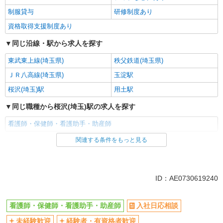
制服貸与
研修制度あり
資格取得支援制度あり
同じ沿線・駅から求人を探す
東武東上線(埼玉県)
秩父鉄道(埼玉県)
ＪＲ八高線(埼玉県)
玉淀駅
桜沢(埼玉)駅
用土駅
同じ職種から桜沢(埼玉)駅の求人を探す
看護師・保健師・看護助手・助産師
関連する条件をもっと見る
同じ雇用形態から桜沢(埼玉)駅の求人を探す
派遣社員
同じ特徴から桜沢(埼玉)駅の求人を探す
ID：AE0730619240
入社日応相談
未経験歓迎
看護師・保健師・看護助手・助産師
入社日応相談
経験者・有資格者歓迎
新卒・第二新卒歓迎
未経験歓迎
経験者・有資格者歓迎
女性活躍中
主婦・主夫歓迎