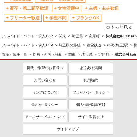
フリーター歓迎
学歴不問
新卒・第二新卒歓迎
女性活躍中
主婦・主夫歓迎
ブランクOK
ミドル（40代～）活躍中
フリーター歓迎
学歴不問
ブランクOK
エルダー（50代～）活躍中
シニア（60代～）活躍中
もっと見る
高収入・高額
ボーナス・賞与あり
アルバイト・バイト・求人TOP
関東
埼玉県
寄居町
株式会社kotrio /
昇給あり
完全週休2日制
アルバイト・バイト・求人TOP
埼玉県の路線
秩父鉄道
桜沢(埼玉)駅
株
フルタイム歓迎
禁煙・分煙
職種・条件一覧
医療・介護・福祉
関東
埼玉県
寄居町
株式会社kotri
駅直結・駅チカ
車通勤OK
掲載ご希望のお客様へ
よくある質問
バイク通勤OK
自転車通勤OK
残業少なめ（月20h未満）
交通費支給
お問い合わせ
利用規約
社会保険あり
産休・育休取得実績あり
リンクについて
プライバシーポリシー
退職金・財形貯蓄制度あり
各種手当（家族・役職・インセン
ティブなど）あり
Cookieポリシー
個人情報保護方針
制服貸与
研修制度あり
メールサービスについて
サイト運営会社
資格取得支援制度あり
サイトマップ
同じ職種から求人を探す