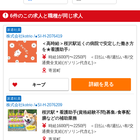
6
件のこの求人と職種が同じ求人
派遣社員
株式会社kotrio /●SI-H-2076419
＜高時給＞桜沢駅近くの病院で安定した働き方
を★看護助手♪
時給1600円〜2250円 ＜日払い有/週払い有/交
通費全支給(ガソリン代含む)＞
寄居町
詳細を見る
キープ
派遣社員
株式会社kotrio /●SI-H-2076209
桜沢駅＊看護助手(資格経験不問)募集♪食事配
膳などの補助業務
時給1600円〜2250円 ＜日払い有/週払い有/交
通費全支給(ガソリン代含む)＞
寄居町