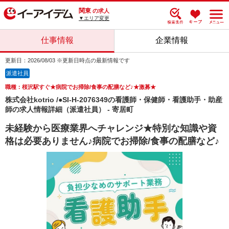
関東
の求人
▼エリア変更
仕事情報
企業情報
更新日：2026/08/03 ※更新日時点の最新情報です
派遣社員
職種：桜沢駅すぐ★病院でお掃除/食事の配膳など♪★激募★
株式会社kotrio /●SI-H-2076349の看護師・保健師・看護助手・助産
師の求人情報詳細（派遣社員） - 寄居町
未経験から医療業界へチャレンジ★特別な知識や資
格は必要ありません♪病院でお掃除/食事の配膳など♪