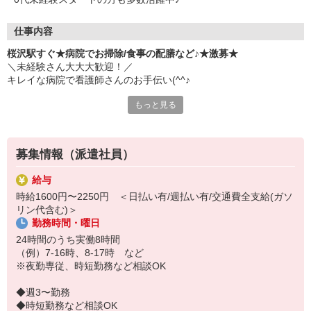
仕事内容
桜沢駅すぐ★病院でお掃除/食事の配膳など♪★激募★
＼未経験さん大大大歓迎！／
キレイな病院で看護師さんのお手伝い(^^♪
もっと見る
具体的には…
★食事の配膳、下膳
★シーツ交換
★検査の付き添い
募集情報（派遣社員）
★必要に応じた生活介助 など
給与
しっかりとしたサポート体制あり！
時給1600円〜2250円 ＜日払い有/週払い有/交通費全支給(ガソ
分からないことは何でも気軽に聞ける環境です◎
リン代含む)＞
勤務時間・曜日
＜ｐoint＞
シフト多数あり♪
24時間のうち実働8時間
「日勤のみ」「平日だけ」など
（例）7-16時、8-17時 など
お気軽にご相談ください
※夜勤専従、時短勤務など相談OK
◆週3〜勤務
◆時短勤務など相談OK