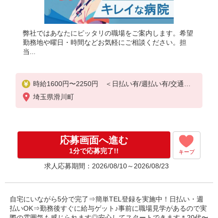
弊社ではあなたにピッタリの職場をご案内します。希望
勤務地や曜日・時間などお気軽にご相談ください。担
当...
時給1600円〜2250円 ＜日払い有/週払い有/交通費
全支給(ガソリン代含む)＞
埼玉県滑川町
応募画面へ進む
1分で応募完了!!
キープ
求人応募期間：2026/08/10～2026/08/23
自宅にいながら5分で完了⇒簡単TEL登録を実施中！日払い・週
払いOK⇒勤務後すぐに給与ゲット♪事前に職場見学があるので実
際の雰囲気も感じられます◎安心してスタートできます＊20代〜