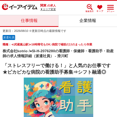
関東
の求人
▼エリア変更
仕事情報
企業情報
更新日：2026/08/10 ※更新日時点の最新情報です
派遣社員
職種：≪武蔵嵐山駅≫16時帰宅もOK♪病院で補助だけのまったり作業
株式会社kotrio /●SI-H-2076280の看護師・保健師・看護助手・助産
師の求人情報詳細（派遣社員） - 滑川町
「ストレスフリーで働ける！」と人気のお仕事です
★ピカピカな病院の看護助手募集⇒シフト融通◎