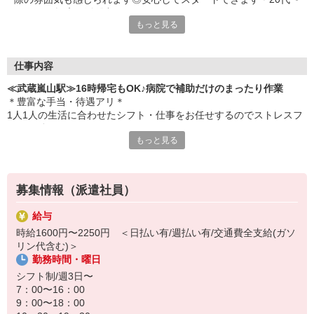
60代まで幅広く活躍中
もっと見る
仕事内容
≪武蔵嵐山駅≫16時帰宅もOK♪病院で補助だけのまったり作業
＊豊富な手当・待遇アリ＊
1人1人の生活に合わせたシフト・仕事をお任せするのでストレスフ
リーで働けます！
もっと見る
〔仕事内容〕
◆移動のお手伝い
◆病室内のシーツ交換、清掃
募集情報（派遣社員）
◆患者さんの生活介助 など
給与
資格も経験も問いません！
時給1600円〜2250円 ＜日払い有/週払い有/交通費全支給(ガソ
看護師さんをサポートする看護助手として、ピカピカな病院に勤務
リン代含む)＞
していただきます♪
勤務時間・曜日
定時退社なのでプライベート時間も充実◎
シフト制/週3日〜
夕方には帰宅して子どものお迎えや家のことをやりたい主婦（夫）
7：00〜16：00
さんも活躍中です★
9：00〜18：00