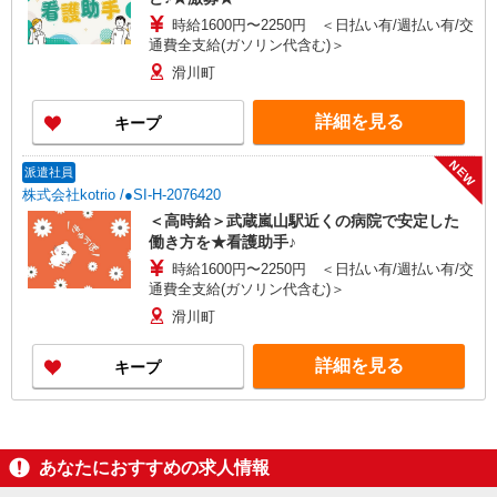
時給1600円〜2250円 ＜日払い有/週払い有/交
通費全支給(ガソリン代含む)＞
滑川町
詳細を見る
キープ
NEW
派遣社員
株式会社kotrio /●SI-H-2076420
＜高時給＞武蔵嵐山駅近くの病院で安定した
働き方を★看護助手♪
時給1600円〜2250円 ＜日払い有/週払い有/交
通費全支給(ガソリン代含む)＞
滑川町
詳細を見る
キープ
あなたにおすすめの求人情報