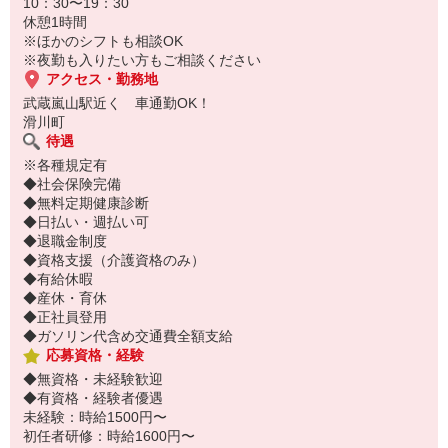
10：30〜19：30
履歴書不要！
休憩1時間
電話でサクッと登録して職場を見学⇒気に入れば即日お仕事スター
※ほかのシフトも相談OK
ト♪
※夜勤も入りたい方もご相談ください
アクセス・勤務地
武蔵嵐山駅近く 車通勤OK！
滑川町
待遇
※各種規定有
◆社会保険完備
◆無料定期健康診断
◆日払い・週払い可
◆退職金制度
◆資格支援（介護資格のみ）
◆有給休暇
◆産休・育休
◆正社員登用
◆ガソリン代含め交通費全額支給
応募資格・経験
◆無資格・未経験歓迎
◆有資格・経験者優遇
未経験：時給1500円〜
初任者研修：時給1600円〜