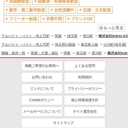
未経験歓迎
経験者・有資格者歓迎
女性活躍中
主婦・主夫歓迎
フリーター歓迎
学歴不問
新卒・第二新卒歓迎
女性活躍中
主婦・主夫歓迎
ブランクOK
ミドル（40代～）活躍中
フリーター歓迎
学歴不問
ブランクOK
エルダー（50代～）活躍中
シニア（60代～）活躍中
もっと見る
高収入・高額
ボーナス・賞与あり
アルバイト・バイト・求人TOP
関東
埼玉県
滑川町
株式会社kotrio /
昇給あり
完全週休2日制
アルバイト・バイト・求人TOP
埼玉県の路線
東武東上線
小川町(埼玉)駅
フルタイム歓迎
禁煙・分煙
職種・条件一覧
医療・介護・福祉
関東
埼玉県
滑川町
株式会社kotri
駅直結・駅チカ
車通勤OK
掲載ご希望のお客様へ
よくある質問
バイク通勤OK
自転車通勤OK
残業少なめ（月20h未満）
交通費支給
お問い合わせ
利用規約
社会保険あり
産休・育休取得実績あり
リンクについて
プライバシーポリシー
退職金・財形貯蓄制度あり
各種手当（家族・役職・インセン
ティブなど）あり
Cookieポリシー
個人情報保護方針
制服貸与
研修制度あり
メールサービスについて
サイト運営会社
資格取得支援制度あり
サイトマップ
同じ職種から求人を探す