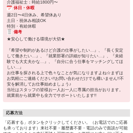
介護福祉士：時給1800円〜
休日・休暇
週2日〜4日休み、希望休あり
土日・祝休み相談OK
特別・有給休暇
備考
★安心して働ける環境が大切★
『希望や制約があるけど介護の仕事がしたい…』、『長く安定
して働きたい…』、『就業部署の詳細が知りたい…』、『未経
験でも大丈夫かな…』、『自分に合う仕事をマッチングしてほ
しい…』
お仕事を探される上で色々なことが気になりますよね☆まずは
お気軽にご連絡ください!!お問い合わせだけでも構いません!!不
安を解消してお仕事始めましょう♪
当社はスタッフの皆様お一人お一人に専属の担当がおります。
就業前から就業中も全力でサポートいたします!!
応募方法
「応募する」ボタンをクリックしてください。（お電話でのご応募
も承っております）来社不要・履歴書不要・電話のみで面談が可能