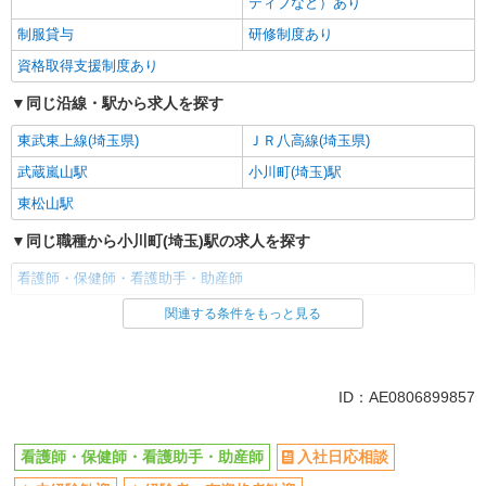
ティブなど）あり
制服貸与
研修制度あり
資格取得支援制度あり
同じ沿線・駅から求人を探す
東武東上線(埼玉県)
ＪＲ八高線(埼玉県)
武蔵嵐山駅
小川町(埼玉)駅
東松山駅
同じ職種から小川町(埼玉)駅の求人を探す
看護師・保健師・看護助手・助産師
関連する条件をもっと見る
同じ雇用形態から小川町(埼玉)駅の求人を探す
派遣社員
同じ特徴から小川町(埼玉)駅の求人を探す
ID：AE0806899857
入社日応相談
未経験歓迎
看護師・保健師・看護助手・助産師
入社日応相談
経験者・有資格者歓迎
新卒・第二新卒歓迎