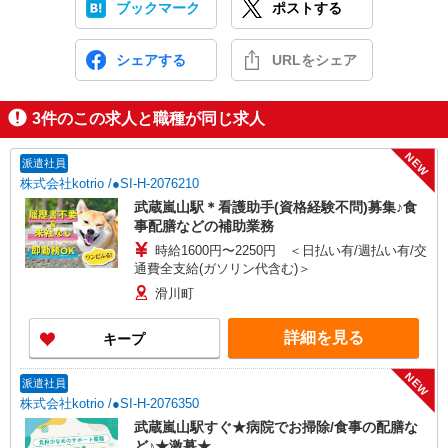
ブックマーク
ポストする
シェアする
URLをシェア
3
件のこの求人と職種が同じ求人
NEW
派遣社員
株式会社kotrio /●SI-H-2076210
武蔵嵐山駅＊看護助手(資格経験不問)募集♪食
事配膳などの補助業務
時給1600円〜2250円 ＜日払い有/週払い有/交
通費全支給(ガソリン代含む)＞
滑川町
詳細を見る
キープ
NEW
派遣社員
株式会社kotrio /●SI-H-2076350
武蔵嵐山駅すぐ★病院でお掃除/食事の配膳な
ど♪★激募★