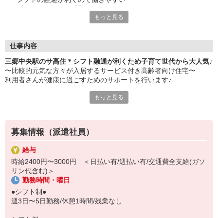
・ブランクあっても問題なし
もっと見る
・日払いや週払い対応OK
・履歴書不要/事前の職場見学で雰囲気を確認できる
仕事内容
三郷中央駅のサ高住＊シフト融通が利くため子育て世代から大人気♪
〜比較的元気な方々が入居するサービス付き高齢者向け住宅〜
利用者さんが健康に過ごすためのサポートを行います♪
もっと見る
【主な業務】
・コミュニケーションを取りながら健康確認
・服薬管理
・バイタルチェック
募集情報（派遣社員）
・急病時の対応 など
給与
最大の特徴は何といってもシフトの融通！
時給2400円〜3000円 ＜日払い有/週払い有/交通費全支給(ガソ
子育て中のスタッフに理解がある職場なので、子供の急な発熱など
リン代含む)＞
があっても柔軟に対応できます◎
勤務時間・曜日
困ったときはお互い様。
●シフト制●
スタッフ同士のコミュニケーションも円滑で働きやすさに定評あり
週3日〜5日勤務/休憩1時間/残業なし
です！