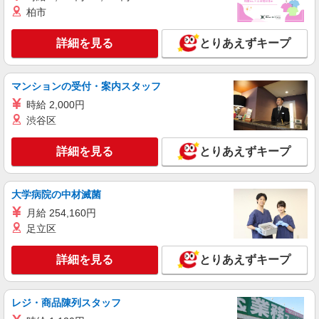
による
柏市
埼玉県三郷市
詳細を見る
とりあえずキープ
詳細を見る
キープ
派遣社員
マンションの受付・案内スタッフ
株式会社kotrio /●SI-H-2076196
時給 2,000円
三郷中央駅＊看護助手(資格経験不問)募集♪食
渋谷区
事配膳などの補助業務
時給1600円〜2250円 ＜日払い有/週払い有/交
詳細を見る
とりあえずキープ
通費全支給(ガソリン代含む)＞
三郷市
大学病院の中材滅菌
詳細を見る
キープ
月給 254,160円
足立区
派遣社員
株式会社トラストグロース 新宿本社 第3営業部
詳細を見る
とりあえずキープ
有料老人ホームでの看護師
時給：准看護師2050円〜/看護師2150円〜 ※
レジ・商品陳列スタッフ
資格や経験などによる