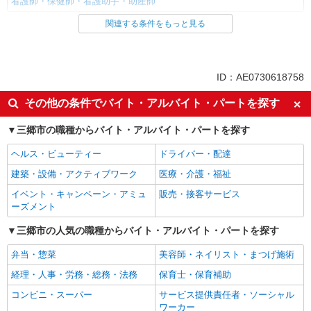
看護師・保健師・看護助手・助産師
関連する条件をもっと見る
同じ雇用形態から三郷(埼玉)駅の求人を探す
派遣社員
同じ特徴から三郷(埼玉)駅の求人を探す
ID：AE0730618758
入社日応相談
未経験歓迎
その他の条件でバイト・アルバイト・パートを探す
経験者・有資格者歓迎
新卒・第二新卒歓迎
三郷市の職種からバイト・アルバイト・パートを探す
女性活躍中
主婦・主夫歓迎
ヘルス・ビューティー
ドライバー・配達
フリーター歓迎
学歴不問
建築・設備・アクティブワーク
医療・介護・福祉
ブランクOK
ミドル（40代～）活躍中
イベント・キャンペーン・アミュ
販売・接客サービス
エルダー（50代～）活躍中
シニア（60代～）活躍中
ーズメント
高収入・高額
ボーナス・賞与あり
三郷市の人気の職種からバイト・アルバイト・パートを探す
昇給あり
完全週休2日制
弁当・惣菜
美容師・ネイリスト・まつげ施術
フルタイム歓迎
禁煙・分煙
経理・人事・労務・総務・法務
保育士・保育補助
駅直結・駅チカ
車通勤OK
コンビニ・スーパー
サービス提供責任者・ソーシャル
バイク通勤OK
自転車通勤OK
ワーカー