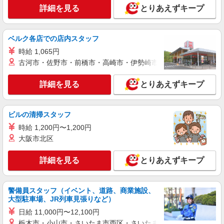
詳細を見る
とりあえずキープ
時給1550円〜2312円 ＜交通費全支給(ガソリ
ン代含む)＞
三郷市
ベルク各店での店内スタッフ
時給 1,065円
詳細を見る
キープ
古河市・佐野市・前橋市・高崎市・伊勢崎市・太田市・館林市・
職業紹介
詳細を見る
とりあえずキープ
株式会社kotrio /●SW-S-2023724
新三郷駅≫高級シニアマンションの看護師▼居
室の巡回等
ビルの清掃スタッフ
時給2400円〜＜交通費全額支給(ガソリン代含
時給 1,200円〜1,200円
む)＞
大阪市北区
三郷市
詳細を見る
とりあえずキープ
詳細を見る
キープ
派遣社員
警備員スタッフ（イベント、道路、商業施設、
株式会社kotrio /●SI-H-2076336
大型駐車場、JR列車見張りなど）
三郷中央駅すぐ★病院でお掃除/食事の配膳な
日給 11,000円〜12,100円
ど♪★激募★
栃木市・小山市・さいたま市西区・さいたま市岩槻区・久喜市・