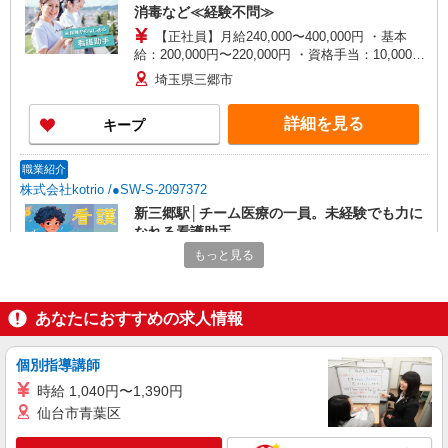
消毒など≪経験不問≫
【正社員】月給240,000〜400,000円 ・基本
給：200,000円〜220,000円 ・資格手当：10,000〜
30,000円 ・役職手当：10,000〜70,000円 ・処遇改
埼玉県三郷市
善手当：20,000〜60,000円（勤続年数、保有資格
により変動） ・固定残業手当：20,000円（10時
詳細を見る
キープ
間） ※固定残業時間を超過する場合には超過勤務
手当として別途支給 ・夜勤手当：10,000円/1回
（上記給与とは別に支給） 下記資格をお持ちの方
職業紹介
歓迎 ・認知症介護基礎研修 ・初任者研修 ・実務
株式会社kotrio /●SW-S-2097372
者研修 ・介護福祉士 など
新三郷駅│チーム医療の一員。未経験でも力に
なれる看護助手
もっと見る
【正社員】月給240,000〜400,000円 ・基本
給：200,000円〜220,000円 ・資格手当：10,000〜
30,000円 ・役職手当：10,000〜70,000円 ・処遇改
埼玉県三郷市
善手当：20,000〜60,000円（勤続年数、保有資格
あなたにおすすめの求人情報
により変動） ・固定残業手当：20,000円（10時
詳細を見る
キープ
間） ※固定残業時間を超過する場合には超過勤務
個別指導講師
手当として別途支給 ・夜勤手当：10,000円/1回
（上記給与とは別に支給） 下記資格をお持ちの方
職業紹介
時給 1,040円〜1,390円
歓迎 ・認知症介護基礎研修 ・初任者研修 ・実務
株式会社kotrio /●SW-S-2080122
仙台市青葉区
者研修 ・介護福祉士 など
三郷中央駅近く☆病院での看護助手♪週3日OK