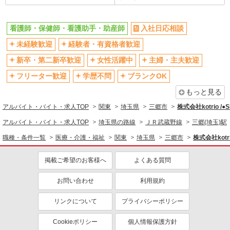
残業少なめ（月20h未満）
交通費支給
社会保険あり
産休・育休取得実績あり
看護師・保健師・看護助手・助産師
入社日応相談
退職金・財形貯蓄制度あり
各種手当（家族・役職・インセン
未経験歓迎
経験者・有資格者歓迎
ティブなど）あり
制服貸与
研修制度あり
新卒・第二新卒歓迎
女性活躍中
主婦・主夫歓迎
資格取得支援制度あり
フリーター歓迎
学歴不問
ブランクOK
同じ職種から求人を探す
もっと見る
アルバイト・バイト・求人TOP
関東
埼玉県
三郷市
株式会社kotrio /
医療・介護・福祉
アルバイト・バイト・求人TOP
埼玉県の路線
ＪＲ武蔵野線
三郷(埼玉)駅
看護師・保健師・看護助手・助産師
職種・条件一覧
医療・介護・福祉
関東
埼玉県
三郷市
株式会社kotri
同じ特徴から求人を探す
掲載ご希望のお客様へ
よくある質問
未経験歓迎
ミドル（40代～）活躍中
ボーナス・賞与あり
車通勤OK
お問い合わせ
利用規約
交通費支給
社会保険あり
リンクについて
プライバシーポリシー
産休・育休取得実績あり
Cookieポリシー
個人情報保護方針