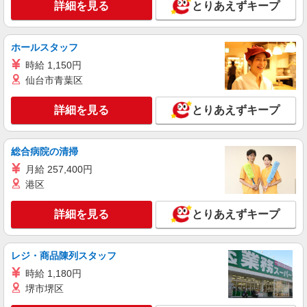
のパートSTAFF◎
詳細を見る
とりあえずキープ
時給1550円〜2312円 ＜交通費全支給(ガソリ
ン代含む)＞
ホールスタッフ
三郷市
時給 1,150円
詳細を見る
仙台市青葉区
キープ
詳細を見る
とりあえずキープ
職業紹介
株式会社kotrio /●SW-S-2023296
【新三郷駅】看護助手募集(パート)＊柔軟性が
総合病院の清掃
ある働き方♪
月給 257,400円
時給1550円〜2312円 ＜交通費全支給(ガソリ
ン代含む)＞
港区
三郷市
詳細を見る
とりあえずキープ
詳細を見る
キープ
レジ・商品陳列スタッフ
職業紹介
時給 1,180円
株式会社kotrio /●SW-S-2022438
堺市堺区
新三郷駅＊未経験スタート7割！病院のパート
看護助手/週3〜OK