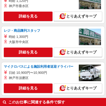
埼玉県三郷市
時給 1,120円
神戸市垂水区
詳細を見る
キープ
詳細を見る
とりあえずキープ
職業紹介
株式会社kotrio /●SW-S-2098580
レジ・商品陳列スタッフ
三郷中央駅◆病院の補助STAFF◆患者さん支
援/消毒など≪経験不問≫
時給 1,300円
大阪市中央区
【正社員】月給240,000〜400,000円 ・基本
給：200,000円〜220,000円 ・資格手当：10,000〜
30,000円 ・役職手当：10,000〜70,000円 ・処遇改
詳細を見る
とりあえずキープ
埼玉県三郷市
善手当：20,000〜60,000円（勤続年数、保有資格
により変動） ・固定残業手当：20,000円（10時
詳細を見る
キープ
間） ※固定残業時間を超過する場合には超過勤務
マイクロバスによる施設利用者送迎ドライバー
手当として別途支給 ・夜勤手当：10,000円/1回
（上記給与とは別に支給） 下記資格をお持ちの方
日給 10,900円〜10,900円
職業紹介
歓迎 ・認知症介護基礎研修 ・初任者研修 ・実務
神戸市須磨区
株式会社kotrio /●SW-S-2087047
者研修 ・介護福祉士 など
三郷中央駅★未経験から高時給1550円〜★病
詳細を見る
とりあえずキープ
院の看護助手
時給1550円〜2312円 ＜交通費全支給(ガソリ
ン代含む)＞
このお仕事に関連する条件で探す
三郷市