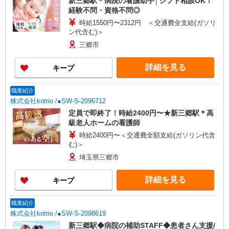
新三郷駅＊病院の看護助手│シフト相談OK！
経験不問・資格不問◎
時給1550円〜2312円 ＜交通費全支給(ガソリ
ン代含む)＞
三郷市
詳細を見る
キープ
職業紹介
株式会社kotrio /●SW-S-2096712
定員で即終了！時給2400円〜★新三郷駅＊高
級老人ホームの看護師
時給2400円〜＜交通費全額支給(ガソリン代含
む)＞
埼玉県三郷市
詳細を見る
キープ
職業紹介
株式会社kotrio /●SW-S-2098619
新三郷駅◆病院の補助STAFF◆患者さん支援/