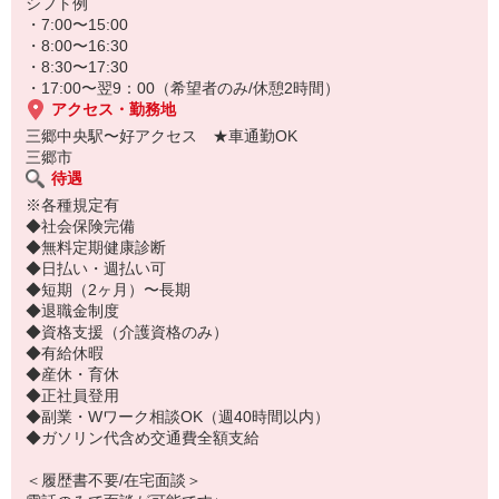
もちろん子供がいない方も穏やかに働いています★
シフト例
・7:00〜15:00
・8:00〜16:30
・8:30〜17:30
・17:00〜翌9：00（希望者のみ/休憩2時間）
アクセス・勤務地
三郷中央駅〜好アクセス ★車通勤OK
三郷市
待遇
※各種規定有
◆社会保険完備
◆無料定期健康診断
◆日払い・週払い可
◆短期（2ヶ月）〜長期
◆退職金制度
◆資格支援（介護資格のみ）
◆有給休暇
◆産休・育休
◆正社員登用
◆副業・Wワーク相談OK（週40時間以内）
◆ガソリン代含め交通費全額支給
＜履歴書不要/在宅面談＞