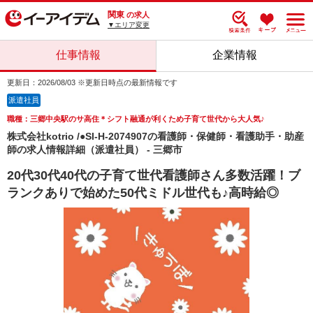
関東
の求人
▼エリア変更
仕事情報
企業情報
更新日：2026/08/03 ※更新日時点の最新情報です
派遣社員
職種：三郷中央駅のサ高住＊シフト融通が利くため子育て世代から大人気♪
株式会社kotrio /●SI-H-2074907の看護師・保健師・看護助手・助産
師の求人情報詳細（派遣社員） - 三郷市
20代30代40代の子育て世代看護師さん多数活躍！ブ
ランクありで始めた50代ミドル世代も♪高時給◎