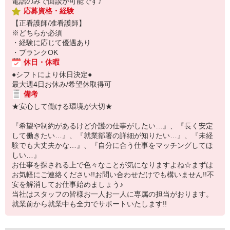
電話のみで面談が可能です♪
応募資格・経験
【正看護師/准看護師】
※どちらか必須
・経験に応じて優遇あり
・ブランクOK
休日・休暇
●シフトにより休日決定●
最大週4日お休み/希望休取得可
備考
★安心して働ける環境が大切★
『希望や制約があるけど介護の仕事がしたい…』、『長く安定
して働きたい…』、『就業部署の詳細が知りたい…』、『未経
験でも大丈夫かな…』、『自分に合う仕事をマッチングしてほ
しい…』
お仕事を探される上で色々なことが気になりますよね☆まずは
お気軽にご連絡ください!!お問い合わせだけでも構いません!!不
安を解消してお仕事始めましょう♪
当社はスタッフの皆様お一人お一人に専属の担当がおります。
就業前から就業中も全力でサポートいたします!!