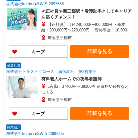
株式会社kotrio /●SW-S-2097538
≪正社員≫新三郷駅＊看護助手としてキャリア
を築くチャンス！
【正社員】月給240,000〜400,000円 ・基本
給：200,000円〜220,000円 ・資格手当：10,000〜
30,000円 ・役職手当：10,000〜70,000円 ・処遇改
埼玉県三郷市
善手当：20,000〜60,000円（勤続年数、保有資格
により変動） ・固定残業手当：20,000円（10時
詳細を見る
キープ
間） ※固定残業時間を超過する場合には超過勤務
手当として別途支給 ・夜勤手当：10,000円/1回
（上記給与とは別に支給） 下記資格をお持ちの方
派遣社員
歓迎 ・認知症介護基礎研修 ・初任者研修 ・実務
株式会社トラストグロース 新宿本社 第3営業部
者研修 ・介護福祉士 など
有料老人ホームでの夜専看護師
1夜勤：37400円〜39100円 ※資格や経験など
による
埼玉県三郷市
詳細を見る
キープ
職業紹介
株式会社kotrio /●SW-S-2098085