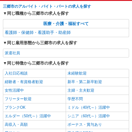
三郷市のアルバイト・バイト・パートの求人を探す
詳細を見る
キープ
同じ職種から三郷市の求人を探す
医療・介護・福祉すべて
看護師・保健師・看護助手・助産師
同じ雇用形態から三郷市の求人を探す
派遣社員
同じ特徴から三郷市の求人を探す
入社日応相談
未経験歓迎
経験者・有資格者歓迎
新卒・第二新卒歓迎
女性活躍中
主婦・主夫歓迎
フリーター歓迎
学歴不問
ブランクOK
ミドル（40代～）活躍中
エルダー（50代～）活躍中
シニア（60代～）活躍中
高収入・高額
ボーナス・賞与あり