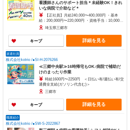
看護師さんのサポート担当＊未経験OK！きれ
いな病院で介助など＊
【正社員】月給240,000〜400,000円 ・基本
給：200,000円〜220,000円 ・資格手当：10,000〜
30,000円 ・役職手当：10,000〜70,000円 ・処遇改
埼玉県三郷市
善手当：20,000〜60,000円（勤続年数、保有資格
により変動） ・固定残業手当：20,000円（10時
詳細を見る
キープ
間） ※固定残業時間を超過する場合には超過勤務
手当として別途支給 ・夜勤手当：10,000円/1回
（上記給与とは別に支給） 下記資格をお持ちの方
派遣社員
歓迎 ・認知症介護基礎研修 ・初任者研修 ・実務
株式会社kotrio /●SI-H-2076266
者研修 ・介護福祉士 など
≪三郷中央駅≫16時帰宅もOK♪病院で補助だ
けのまったり作業
時給1600円〜2250円 ＜日払い有/週払い有/交
通費全支給(ガソリン代含む)＞
三郷市
詳細を見る
キープ
職業紹介
株式会社kotrio /●SW-S-2022867