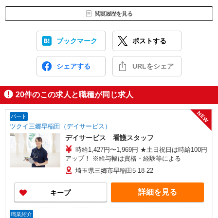
閲覧履歴を見る
ブックマーク
ポストする
シェアする
URLをシェア
20
件のこの求人と職種が同じ求人
NEW
パート
ツクイ三郷早稲田（デイサービス）
デイサービス 看護スタッフ
時給1,427円〜1,969円 ★土日祝日は時給100円
アップ！ ※給与幅は資格・経験等による
埼玉県三郷市早稲田5-18-22
詳細を見る
キープ
職業紹介