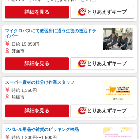
時給1600円〜2250円 ＜日払い有/週払い有/交
通費全支給(ガソリン代含む)＞
詳細を見る
とりあえずキープ
三郷市 交通費全額支給
マイクロバスにて教習所に通う生徒の送迎ドラ
詳細を見る
キープ
イバー
日給 15,850円
職業紹介
箕面市
株式会社kotrio /●SW-S-2097498
≪正社員≫三郷中央駅＊看護助手としてキャリ
詳細を見る
とりあえずキープ
アを築くチャンス！
【正社員】月給240,000〜400,000円 ・基本
給：200,000円〜220,000円 ・資格手当：10,000〜
スーパー資材の仕分け作業スタッフ
30,000円 ・役職手当：10,000〜70,000円 ・処遇改
埼玉県三郷市
善手当：20,000〜60,000円（勤続年数、保有資格
時給 1,350円
により変動） ・固定残業手当：20,000円（10時
船橋市
詳細を見る
キープ
間） ※固定残業時間を超過する場合には超過勤務
手当として別途支給 ・夜勤手当：10,000円/1回
詳細を見る
とりあえずキープ
（上記給与とは別に支給） 下記資格をお持ちの方
派遣社員
歓迎 ・認知症介護基礎研修 ・初任者研修 ・実務
株式会社トラストグロース 新宿本社 第3営業部
者研修 ・介護福祉士 など
有料老人ホームでの夜専看護師
アパレル用品や雑貨のピッキング検品
1夜勤：36550円〜38250円 ※資格や経験など
時給 1,200円〜1,500円