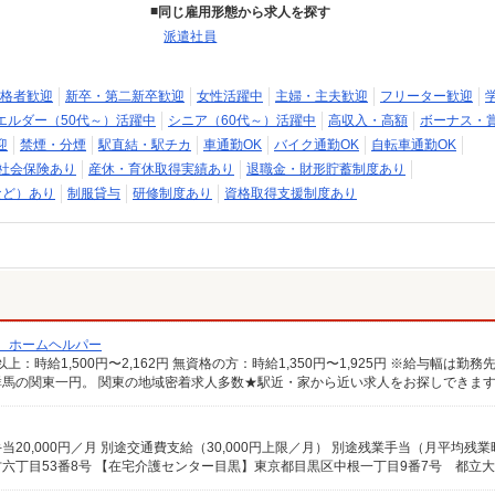
同じ雇用形態から求人を探す
派遣社員
格者歓迎
新卒・第二新卒歓迎
女性活躍中
主婦・主夫歓迎
フリーター歓迎
エルダー（50代～）活躍中
シニア（60代～）活躍中
高収入・高額
ボーナス・
迎
禁煙・分煙
駅直結・駅チカ
車通勤OK
バイク通勤OK
自転車通勤OK
社会保険あり
産休・育休取得実績あり
退職金・財形貯蓄制度あり
など）あり
制服貸与
研修制度あり
資格取得支援制度あり
/ ホームヘルパー
馬の関東一円。 関東の地域密着求人多数★駅近・家から近い求人をお探しできま