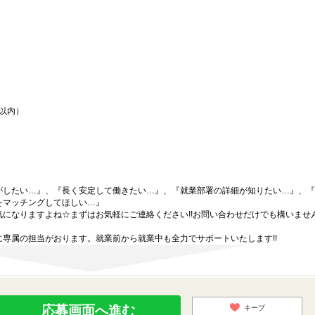
間以内）
がしたい…』、『長く安定して働きたい…』、『就業部署の詳細が知りたい…』、『
をマッチングしてほしい…』
になりますよね☆まずはお気軽にご連絡ください!!お問い合わせだけでも構いません
専属の担当がおります。就業前から就業中も全力でサポートいたします!!
応募画面へ進む
キープ