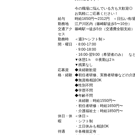
今の職場に悩んでいる方も大歓迎◎
お気軽にご応募ください！
給与
時給1650円〜2312円 ＜日払い有
勤務地
江戸川区内（篠崎駅徒歩5〜10分）
交通アク
篠崎駅⇒徒歩5分（交通費全額支給）
セス
勤務時
＜週3〜シフト制＞
間・曜日
・8:00-17:00
・9:00-18:00
・16:00-翌9:00（希望者のみ） な
▼休憩1ｈ ※夜勤は2ｈ
▼残業なし
応募資
◆未経験歓迎
格・経験
◆初任者研修、実務者研修などの介
◆無資格相談OK
◆性別不問
◆学歴不問
◆年齢不問
・未経験：時給1550円〜
・初任者研修：時給1650円〜
・介護福祉士：時給1850円〜
休日・休
＜休日＞
暇
・シフト制
・土日休みも相談OK
待遇
※各種規定有