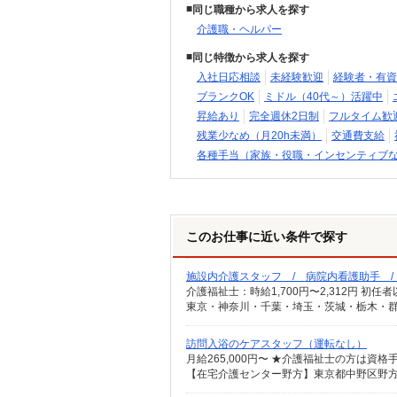
同じ職種から求人を探す
介護職・ヘルパー
同じ特徴から求人を探す
入社日応相談
未経験歓迎
経験者・有資
ブランクOK
ミドル（40代～）活躍中
昇給あり
完全週休2日制
フルタイム歓
残業少なめ（月20h未満）
交通費支給
各種手当（家族・役職・インセンティブ
このお仕事に近い条件で探す
施設内介護スタッフ / 病院内看護助手 
東京・神奈川・千葉・埼玉・茨城・栃木・群
訪問入浴のケアスタッフ（運転なし）