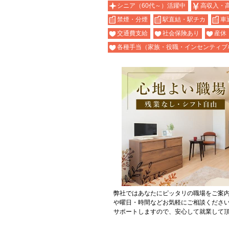
シニア（60代～）活躍中
高収入・
禁煙・分煙
駅直結・駅チカ
車
交通費支給
社会保険あり
産休
各種手当（家族・役職・インセンティブ
弊社ではあなたにピッタリの職場をご案
や曜日・時間などお気軽にご相談くださ
サポートしますので、安心して就業して