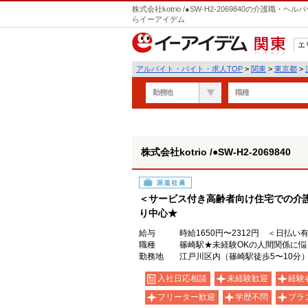
株式会社kotrio /●SW-H2-2069840の介護
らイーアイデム
エ
関東
アルバイト・バイト・求人TOP
>
関東
>
東京都
>
勤務地
職種
株式会社kotrio /●SW-H2-2069840
派遣社員
＜サービス付き高齢者向け住宅での介
り中心★
給与
時給1650円〜2312円 ＜日払い
職種
篠崎駅★未経験OKの人間関係に
勤務地
江戸川区内（篠崎駅徒歩5〜10分
入社日応相談
未経験歓迎
経験
フリーター歓迎
学歴不問
ブラ