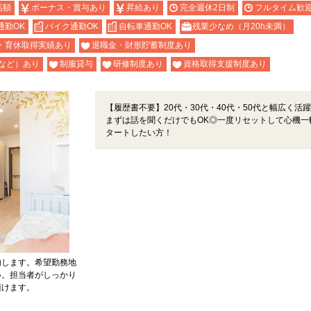
高額
ボーナス・賞与あり
昇給あり
完全週休2日制
フルタイム歓
通勤OK
バイク通勤OK
自転車通勤OK
残業少なめ（月20h未満）
・育休取得実績あり
退職金・財形貯蓄制度あり
など）あり
制服貸与
研修制度あり
資格取得支援制度あり
【履歴書不要】20代・30代・40代・50代と幅広く活
まずは話を聞くだけでもOK◎一度リセットして心機一
タートしたい方！
内します。希望勤務地
い。担当者がしっかり
頂けます。