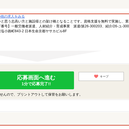
の他の求人をみる
いと思う志高い方と施設様との架け橋となることです。資格支援を無料で実施し、業
一般労働者派遣、人材紹介・育成事業 派遣/派26-300203、紹介/26-ユ-300
小路町843-2 日本生命京都ヤサカビル8F
応募画面へ進む
キープ
1分で応募完了!!
せんので、プリントアウトして保管をお願いします。