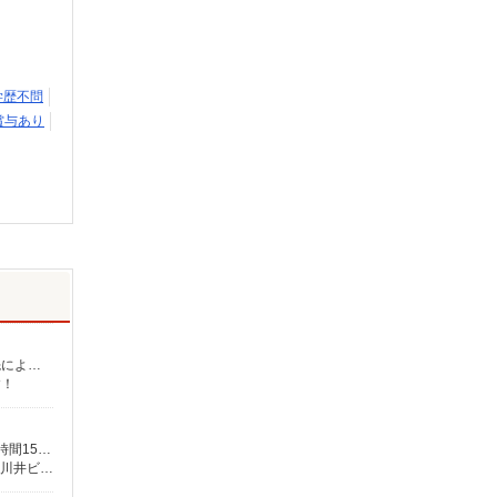
学歴不問
賞与あり
介護福祉士：時給1,700円〜2,312円 初任者以上：時給1,500円〜2,162円 無資格の方：時給1,350円〜1,925円 ※給与幅は勤務先による +交通費、諸手当（勤務先による） +0円で介護資格が取れる （別途規定） ★給与日払い制度あり！
す！
月給265,000円〜 ★介護福祉士の方は資格手当20,000円／月 別途交通費支給（30,000円上限／月） 別途残業手当（月平均残業時間15時間）残業代全額支給
【在宅介護センター野方】東京都中野区野方六丁目53番8号 【在宅介護センター目黒】東京都目黒区中根一丁目9番7号 都立大川井ビル101号室 【在宅介護センター小岩】東京都江戸川区西小岩四丁目14-6 メゾン司1階1F号室 【在宅介護センター西東京】東京都西東京市西原町一丁目4-6 サンハイツ101号室 【在宅介護センター石神井】東京都練馬区石神井町三丁目18-4 ユービル102号 【在宅介護センター大田】東京都大田区蒲田二丁目19-8