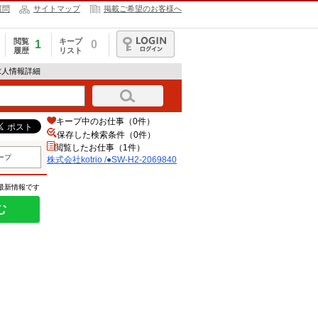
質問
サイトマップ
掲載ご希望のお客様へ
閲覧
キープ
1
0
履歴
リスト
ログイン
0の求人情報詳細
キープ中のお仕事（0件）
保存した検索条件（
0
件）
閲覧したお仕事（1件）
ープ
株式会社kotrio /●SW-H2-2069840
の最新情報です
む