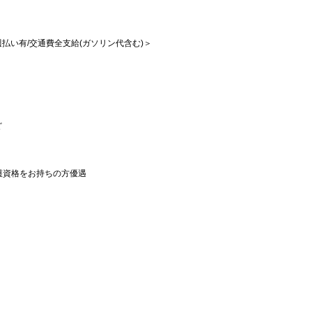
/週払い有/交通費全支給(ガソリン代含む)＞
ど
護資格をお持ちの方優遇