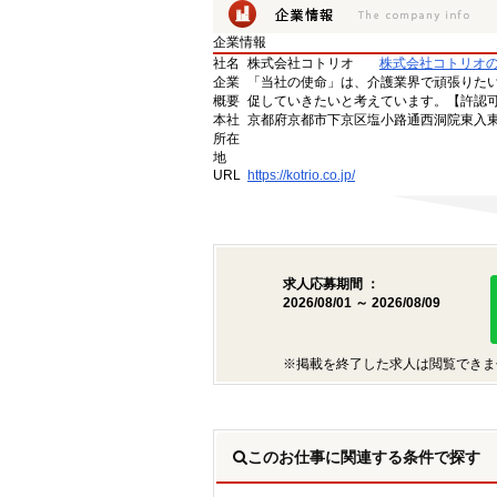
企業情報
社名
株式会社コトリオ
株式会社コトリオ
企業
「当社の使命」は、介護業界で頑張りた
概要
促していきたいと考えています。【許認可番号】
本社
京都府京都市下京区塩小路通西洞院東入東塩
所在
地
URL
https://kotrio.co.jp/
求人応募期間 ：
2026/08/01 ～ 2026/08/09
※掲載を終了した求人は閲覧できま
このお仕事に関連する条件で探す