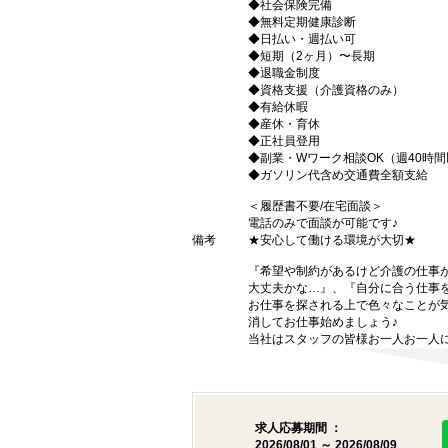
◆社会保険完備
◆無料定期健康診断
◆日払い・週払い可
◆短期（2ヶ月）〜長期
◆退職金制度
◆資格支援（介護資格のみ）
◆有給休暇
◆産休・育休
◆正社員登用
◆副業・Wワーク相談OK（週40時
◆ガソリン代含め交通費全額支給
＜履歴書不要/在宅面談＞
電話のみで面談が可能です♪
備考
★安心して働ける環境が大切★
『希望や制約があるけど介護の仕事
大丈夫かな…』、『自分に合う仕事
お仕事を探される上で色々なことが気
消してお仕事始めましょう♪
当社はスタッフの皆様お一人お一人に
求人応募期間 ：
2026/08/01 ～ 2026/08/09