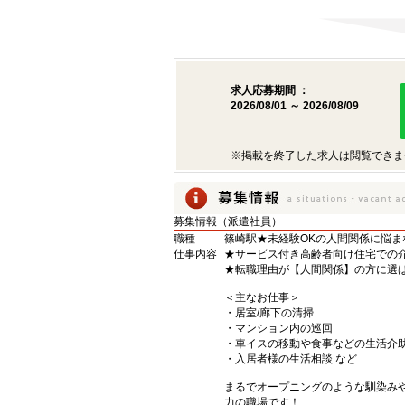
求人応募期間 ：
2026/08/01 ～ 2026/08/09
※掲載を終了した求人は閲覧できま
募集情報（派遣社員）
職種
篠崎駅★未経験OKの人間関係に悩
仕事内容
★サービス付き高齢者向け住宅での
★転職理由が【人間関係】の方に選
＜主なお仕事＞
・居室/廊下の清掃
・マンション内の巡回
・車イスの移動や食事などの生活介
・入居者様の生活相談 など
まるでオープニングのような馴染み
力の職場です！