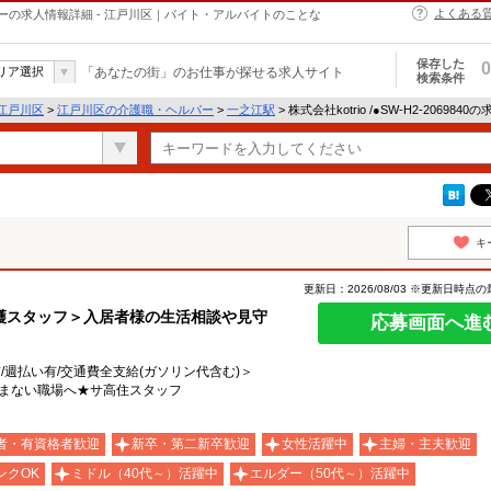
よくある
職・ヘルパーの求人情報詳細 - 江戸川区｜バイト・アルバイトのことな
保存した
0
リア選択
「あなたの街」のお仕事が探せる求人サイト
検索条件
江戸川区
>
江戸川区の介護職・ヘルパー
>
一之江駅
> 株式会社kotrio /●SW-H2-206984
キ
更新日：2026/08/03 ※更新日時点
護スタッフ＞入居者様の生活相談や見守
応募画面へ進
有/週払い有/交通費全支給(ガソリン代含む)＞
悩まない職場へ★サ高住スタッフ
）
者・有資格者歓迎
新卒・第二新卒歓迎
女性活躍中
主婦・主夫歓迎
ンクOK
ミドル（40代～）活躍中
エルダー（50代～）活躍中