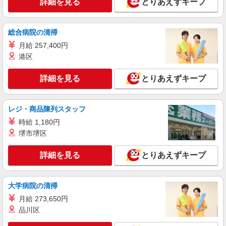
詳細を見る
とりあえずキープ
狛江市 ★交通費全額支給
詳細を見る
キープ
総合病院の清掃
月給 257,400円
派遣社員
港区
株式会社kotrio /●SW-H2-2115035
狛江駅⇒キレイな病院で介護補助/事務作業な
詳細を見る
とりあえずキープ
ど
時給1650円〜2312円 ＜日払い有/週払い有/交
通費全支給(ガソリン代含む)＞
レジ・商品陳列スタッフ
東京都狛江市 来社不要♪
時給 1,180円
堺市堺区
詳細を見る
キープ
詳細を見る
とりあえずキープ
派遣社員
株式会社kotrio /●SW-H2-1816757
シニア向けマンションで見守り・食事配膳など
大学病院の清掃
＊狛江＊。日払可
月給 273,650円
時給1650円〜2312円 ＜日払い有/週払い有/交
品川区
通費全支給(ガソリン代含む)＞