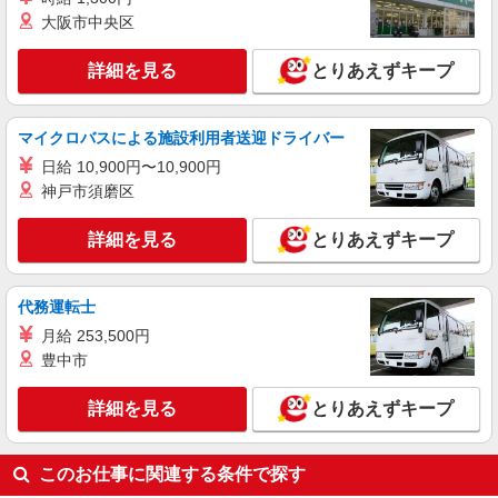
詳細を見る
キープ
大阪市中央区
派遣社員
詳細を見る
とりあえずキープ
株式会社kotrio /●SW-H2-1981120
狛江*デイでの生活補助☆新たなスキルを身に
つけて長く働く♪
マイクロバスによる施設利用者送迎ドライバー
時給1550円〜2312円 ＜日払い有/週払い有/交
日給 10,900円〜10,900円
通費全支給(ガソリン代含む)＞
神戸市須磨区
東京都狛江市 ※最寄り駅：狛江
詳細を見る
とりあえずキープ
詳細を見る
キープ
派遣社員
代務運転士
株式会社kotrio /●SW-H2-2103228
月給 253,500円
狛江駅◎負担少なめの障がい者支援員★社会活
豊中市
動の見守りなど
時給1650円〜2312円 ＜日払い有/週払い有/交
詳細を見る
とりあえずキープ
通費全支給(ガソリン代含む)＞
東京都狛江市 ※最寄り駅：狛江
このお仕事に関連する条件で探す
詳細を見る
キープ