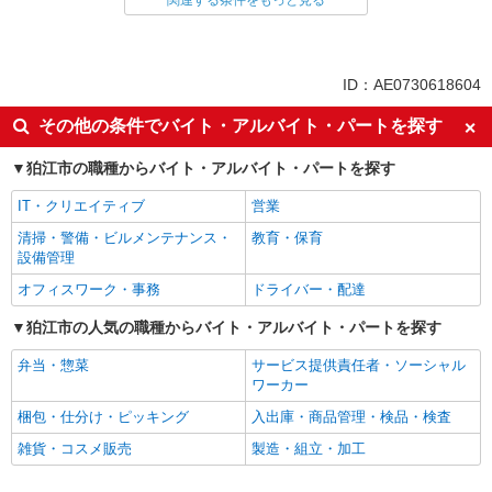
関連する条件をもっと見る
同じ雇用形態から和泉多摩川駅の求人を探す
派遣社員
同じ特徴から和泉多摩川駅の求人を探す
ID：AE0730618604
入社日応相談
未経験歓迎
その他の条件でバイト・アルバイト・パートを探す
経験者・有資格者歓迎
新卒・第二新卒歓迎
狛江市の職種からバイト・アルバイト・パートを探す
女性活躍中
主婦・主夫歓迎
IT・クリエイティブ
営業
フリーター歓迎
学歴不問
清掃・警備・ビルメンテナンス・
教育・保育
ブランクOK
ミドル（40代～）活躍中
設備管理
エルダー（50代～）活躍中
シニア（60代～）活躍中
オフィスワーク・事務
ドライバー・配達
高収入・高額
ボーナス・賞与あり
狛江市の人気の職種からバイト・アルバイト・パートを探す
昇給あり
完全週休2日制
弁当・惣菜
サービス提供責任者・ソーシャル
フルタイム歓迎
禁煙・分煙
ワーカー
駅直結・駅チカ
車通勤OK
梱包・仕分け・ピッキング
入出庫・商品管理・検品・検査
バイク通勤OK
自転車通勤OK
雑貨・コスメ販売
製造・組立・加工
残業少なめ（月20h未満）
交通費支給