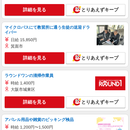
合 ※初任者研修（旧ヘルパー2級）や実務者も歓
詳細を見る
キープ
迎！ ※資格、経験年数、派遣先によって金額変動
詳細を見る
とりあえずキープ
あり
派遣社員
株式会社kotrio /●SW-H2-1816729
マイクロバスにて教習所に通う生徒の送迎ドラ
『狛江』デイサービスで運転できる方急募★送
イバー
迎や清掃など！
日給 15,850円
時給1650円〜2312円 ＜日払い有/週払い有/交
箕面市
通費全支給(ガソリン代含む)＞
東京都狛江市 ※最寄り駅：狛江
詳細を見る
とりあえずキープ
詳細を見る
キープ
ラウンドワンの清掃作業員
時給 1,400円
アルバイト
パート
派遣社員
日研トータルソーシング株式会社 メディカルケア事業部/立川事業所
大阪市城東区
【看護助手】
看護助手（ナースエイド）
詳細を見る
とりあえずキープ
時給1,350円 ★週払いOK（規定あり） ※給与
幅は経験・能力による
アパレル用品や雑貨のピッキング検品
東京都狛江市 【最寄駅】小田急線狛江
時給 1,200円〜1,500円