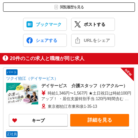
閲覧履歴を見る
ブックマーク
ポストする
シェアする
URLをシェア
20
件のこの求人と職種が同じ求人
NEW
パート
ツクイ狛江（デイサービス）
デイサービス 介護スタッフ（ケアクルー）
時給1,346円〜1,567円 ★土日祝日は時給100円
アップ！ ・居住支援特別手当:120円/時間含む ※
給与幅は資格・経験等による
東京都狛江市東和泉1-35-13
詳細を見る
キープ
正社員