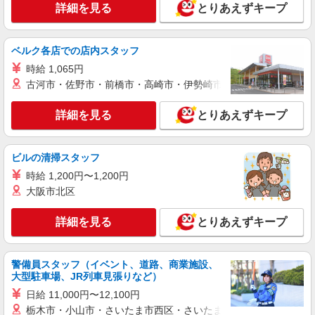
東京都狛江市 ※最寄り駅：狛江
詳細を見る
とりあえずキープ
詳細を見る
キープ
ベルク各店での店内スタッフ
派遣社員
時給 1,065円
株式会社kotrio /●SW-H2-1515203
古河市・佐野市・前橋市・高崎市・伊勢崎市・太田市・館林市・
【狛江駅近く】障がい者の自立支援★軽作業の
見守りなど
詳細を見る
とりあえずキープ
時給1650円〜2312円 ＜日払い有/週払い有/交
通費全支給(ガソリン代含む)＞
東京都狛江市 ※最寄り駅：狛江
ビルの清掃スタッフ
時給 1,200円〜1,200円
詳細を見る
キープ
大阪市北区
派遣社員
詳細を見る
とりあえずキープ
株式会社ミライエ
介護/介護付有料老人ホーム
警備員スタッフ（イベント、道路、商業施設、
時給：1,650円〜1,700円 フルシフト可能な介
大型駐車場、JR列車見張りなど）
護福祉士：1,700円 □月収例 時給1,700円、日勤帯
週5日勤務、介護福祉士の場合 時給1,700円×168時
日給 11,000円〜12,100円
狛江市
間＝285,600円 ※上記は介護福祉士保有者の場
栃木市・小山市・さいたま市西区・さいたま市岩槻区・久喜市・