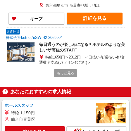
東京都狛江市 ※最寄り駅：狛江
詳細を見る
キープ
派遣社員
株式会社kotrio /●SW-H2-2069904
毎日通うのが楽しみになる＊ホテルのような美
しいサ高住のSTAFF
時給1650円〜2312円 ＜日払い有/週払い有/交
通費全支給(ガソリン代含む)＞
狛江市岩戸北→ほか区内多数
もっと見る
詳細を見る
キープ
あなたにおすすめの求人情報
派遣社員
株式会社kotrio /●SW-H2-2100546
ホールスタッフ
狛江駅／面接なし！シニア向け住宅STAFF◎
時給 1,150円
お仕事は見守り等
仙台市青葉区
時給1650円〜2312円 ＜日払い有/週払い有/交
通費全支給(ガソリン代含む)＞