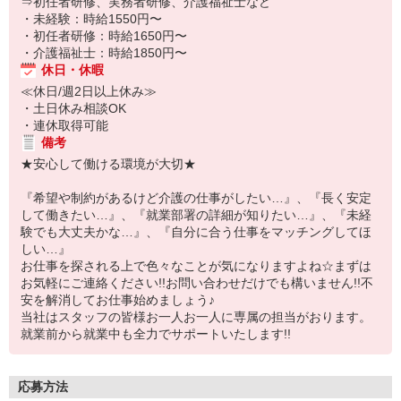
⇒初任者研修、実務者研修、介護福祉士など
・未経験：時給1550円〜
・初任者研修：時給1650円〜
・介護福祉士：時給1850円〜
休日・休暇
≪休日/週2日以上休み≫
・土日休み相談OK
・連休取得可能
備考
★安心して働ける環境が大切★
『希望や制約があるけど介護の仕事がしたい…』、『長く安定
して働きたい…』、『就業部署の詳細が知りたい…』、『未経
験でも大丈夫かな…』、『自分に合う仕事をマッチングしてほ
しい…』
お仕事を探される上で色々なことが気になりますよね☆まずは
お気軽にご連絡ください!!お問い合わせだけでも構いません!!不
安を解消してお仕事始めましょう♪
当社はスタッフの皆様お一人お一人に専属の担当がおります。
就業前から就業中も全力でサポートいたします!!
応募方法