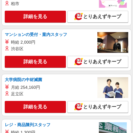
詳細を見る
柏市
キープ
詳細を見る
とりあえずキープ
派遣社員
株式会社kotrio /●SW-H2-1816813
障がい者デイで送迎、見守りなど★狛江駅★運
マンションの受付・案内スタッフ
転できる方急募
時給 2,000円
時給1650円〜2312円 ＜日払い有/週払い有/交
通費全支給(ガソリン代含む)＞
渋谷区
東京都狛江市 ※最寄り駅：狛江
詳細を見る
とりあえずキープ
詳細を見る
キープ
大学病院の中材滅菌
派遣社員
月給 254,160円
株式会社kotrio /●SW-H2-2001605
足立区
「支払い日に間に合ったぜ！」日払いOK＊障
がい者支援STAFF
詳細を見る
とりあえずキープ
時給1550円〜2312円 ＜日払い有/週払い有/交
通費全支給(ガソリン代含む)＞
東京都狛江市 ※最寄り駅：狛江
レジ・商品陳列スタッフ
時給 1,300円