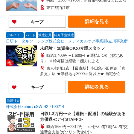
時給：1500〜1700円 ※資格や経験などによる
東京都狛江市
詳細を見る
キープ
アルバイト
パート
派遣社員
紹介予定派遣
日研トータルソーシング株式会社 メディカルケア事業部/立川事業所
未経験・無資格OKの介護スタッフ
時給1,400円〜1,600円 ★週払いOK（規定あ
り） ※給与幅は経験・能力による
東京都狛江市 【最寄駅】小田急小田原線「喜
多見」駅 ★勤務地は3000ヶ所以上★ 自宅から通
いやすいエリアなど、お好きな勤務地をお選び下
さい！！
詳細を見る
キープ
派遣社員
株式会社kotrio /●SW-H2-2100214
日収1.3万円〜☆【運転・配送】の経験がある
方優遇≪デイSTAFF≫
時給1650円〜2312円 ＜日払い有/週払い有/交
通費全支給(ガソリン代含む)＞