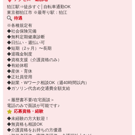
狛江駅⇒徒歩すぐ│自転車通勤OK
東京都狛江市 ※最寄り駅：狛江
待遇
※各種規定有
◆社会保険完備
◆無料定期健康診断
◆日払い・週払い可
◆短期（2ヶ月）〜長期
◆退職金制度
◆資格支援（介護資格のみ）
◆有給休暇
◆産休・育休
◆正社員登用
◆副業・Wワーク相談OK（週40時間以内）
◆ガソリン代含め交通費全額支給
＜履歴書不要/在宅面談＞
電話のみで面談が可能です♪
応募資格・経験
◆未経験の方大歓迎！
◆無資格も相談OK
◆介護資格をお持ちの方優遇