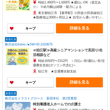
時給1,400円〜1,600円 ★週払いOK（規定あ
り） ※給与幅は経験・能力による
東京都狛江市 【最寄駅】小田急小田原線狛江
★勤務地は3000ヶ所以上★ 自宅から通いやすいエ
リアなど、お好きな勤務地をお選び下さい！！
詳細を見る
キープ
派遣社員
株式会社kotrio /●SW-H2-2103675
≪狛江駅≫高級シニアマンションで見回り/生
活相談など
時給1650円〜2312円 ＜日払い有/週払い有/交
通費全支給(ガソリン代含む)＞
狛江市 ★交通費全額支給
詳細を見る
キープ
派遣社員
株式会社トラストグロース 新宿本社 第2営業部
特別養護老人ホームでの介護士