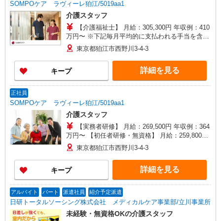
SOMPOケア ラヴィーレ狛江/5019aa1
介護スタッフ
【介護福祉士】 月給：305,300円 年収例：410
万円〜 ※下記毎月平均的に支払われる手当を含み
ます。 ・職務手当 ・特別職務手当 ・特別地域手
東京都狛江市西野川3-4-3
当 ・（東京都）居住支援特別手当 ・働きがい向上
手当 ・特別夜勤手当 ・日祝手当（月平均2回分）
詳細を見る
キープ
・夜勤手当（月平均5回分） ※居住支援特別手当
は勤続5年目までの方はさらに1万円支給（再入社
は除く） ◎賞与：基本給2.08ヶ月分/年支給 ◎残
正社員
業時は別途時間外手当支給（超過1分〜）
SOMPOケア ラヴィーレ狛江/5019aa1
介護スタッフ
【実務者研修】 月給：269,500円 年収例：364
万円〜 【初任者研修・無資格】 月給：259,800円
年収例：351万円〜 ※職務手当、（東京都）居住
東京都狛江市西野川3-4-3
支援特別手当、日祝手当（月平均2回分）、夜勤手
当（月平均5回分）等、毎月平均的に支払われる手
詳細を見る
キープ
当を含みます。 ※居住支援特別手当は勤続5年目
までの方はさらに1万円支給（再入社は除く） ◎
賞与：基本給2.08ヶ月分/年支給 ◎残業時は別途時
アルバイト
パート
派遣社員
紹介予定派遣
間外手当支給（超過1分〜）
日研トータルソーシング株式会社 メディカルケア事業部/立川事業所
未経験・無資格OKの介護スタッフ