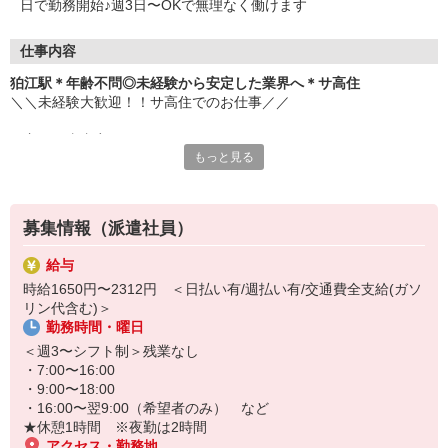
日で勤務開始♪週3日〜OKで無理なく働けます
仕事内容
狛江駅＊年齢不問◎未経験から安定した業界へ＊サ高住
＼＼未経験大歓迎！！サ高住でのお仕事／／
▼主な仕事内容
もっと見る
・日常生活の見守り
・身の回りの介助
・エントランスの清掃
・生活相談やお話の相手 など
募集情報（派遣社員）
元コンビニ店員・アパレル販売・ホテルのフロントスタッフなど、
給与
安定の医療福祉業界で働きたくて転職し、接客経験を活かして活躍
時給1650円〜2312円 ＜日払い有/週払い有/交通費全支給(ガソ
中のスタッフ多数。
リン代含む)＞
勤務時間・曜日
お元気な入居者様が多く、スケジュールにもゆとりがあるため、バ
タバタせずに自分のペースで落ち着いて働けます♪
＜週3〜シフト制＞残業なし
・7:00〜16:00
「安定した業界で長く働きたい」
・9:00〜18:00
「人と関わる仕事をしたい」
・16:00〜翌9:00（希望者のみ） など
そんな方におすすめです！
★休憩1時間 ※夜勤は2時間
ぜひ、お気軽にご応募ください♪
アクセス・勤務地