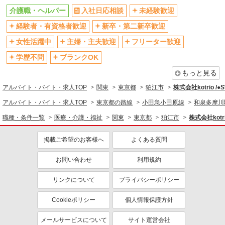
社会保険あり
産休・育休取得実績あり
介護職・ヘルパー
入社日応相談
未経験歓迎
退職金・財形貯蓄制度あり
各種手当（家族・役職・インセン
経験者・有資格者歓迎
新卒・第二新卒歓迎
ティブなど）あり
制服貸与
研修制度あり
女性活躍中
主婦・主夫歓迎
フリーター歓迎
資格取得支援制度あり
学歴不問
ブランクOK
同じ職種から求人を探す
もっと見る
アルバイト・バイト・求人TOP
関東
東京都
狛江市
株式会社kotrio /
医療・介護・福祉
アルバイト・バイト・求人TOP
東京都の路線
小田急小田原線
和泉多摩川
介護職・ヘルパー
職種・条件一覧
医療・介護・福祉
関東
東京都
狛江市
株式会社kotr
同じ特徴から求人を探す
掲載ご希望のお客様へ
よくある質問
未経験歓迎
ミドル（40代～）活躍中
ボーナス・賞与あり
車通勤OK
お問い合わせ
利用規約
交通費支給
社会保険あり
リンクについて
プライバシーポリシー
産休・育休取得実績あり
Cookieポリシー
個人情報保護方針
メールサービスについて
サイト運営会社