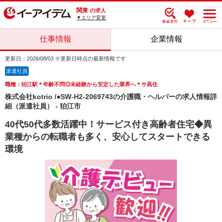
関東
の求人
▼エリア変更
仕事情報
企業情報
更新日：2026/08/03 ※更新日時点の最新情報です
派遣社員
職種：狛江駅＊年齢不問◎未経験から安定した業界へ＊サ高住
株式会社kotrio /●SW-H2-2069743の介護職・ヘルパーの求人情報詳
細（派遣社員） - 狛江市
40代50代多数活躍中！サービス付き高齢者住宅◆異
業種からの転職者も多く、安心してスタートできる
環境