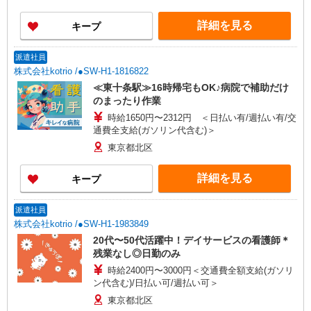
詳細を見る
キープ
派遣社員
株式会社kotrio /●SW-H1-1816822
≪東十条駅≫16時帰宅もOK♪病院で補助だけ
のまったり作業
時給1650円〜2312円 ＜日払い有/週払い有/交
通費全支給(ガソリン代含む)＞
東京都北区
詳細を見る
キープ
派遣社員
株式会社kotrio /●SW-H1-1983849
20代〜50代活躍中！デイサービスの看護師＊
残業なし◎日勤のみ
時給2400円〜3000円＜交通費全額支給(ガソリ
ン代含む)/日払い可/週払い可＞
東京都北区