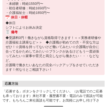
・未経験：時給1550円〜
・初任者研修：時給1650円〜
・介護福祉士：時給1850円〜
休日・休暇
◆休日
シフトによりお休み決定
備考
◆受講料0円！働きながら資格取得できます！＜＜実務者研修や
介護福祉士講座など＞＞ ◆介護職が初めての方・不安な方は
ぜひ！☆資格を持ってないけど働いてみたい☆介護職が自分に
合ってるかためしてみたい☆ブランクがあるけどもう一度頑張
ってみたい☆家事や育児と両立しながら働きたい・・・などな
ど。
介護職で働きたいあなたの完全バックアップをさせていただき
ます！何なりとご相談下さい！
応募方法
「応募する」ボタンをクリックしてください。（お電話でのご応募
も承っております）来社不要・履歴書不要・電話のみで面談が可能
です。もちろんご来社面談も可能です。お気軽にお申し付け下さ
い。