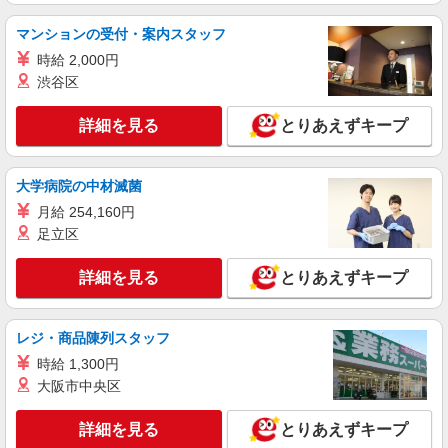
6,000円 ＊精勤手当：6,000円 ＊資格手当：准看護
詳細を見る
キープ
マンションの受付・案内スタッフ
師20,000円/看護師30,000円 ＊調整手当：20,000
円〜50,000円
時給 2,000円
派遣社員
渋谷区
株式会社トラストグロース 新宿本社 第3営業部
デイサービスでの看護師
詳細を見る
とりあえずキープ
時給：准看護師2100円/看護師2200円 ※資格や
経験などによる
大学病院の中材滅菌
東京都北区
月給 254,160円
詳細を見る
キープ
足立区
詳細を見る
とりあえずキープ
職業紹介
株式会社kotrio /●SW-S-2080045
十条駅＊病院の看護助手│残業ほぼなし！経験
レジ・商品陳列スタッフ
不問・資格不問◎
時給 1,300円
【正社員】月給240,000〜400,000円 ・基本
給：200,000円〜220,000円 ・資格手当：10,000〜
大阪市中央区
30,000円 ・役職手当：10,000〜70,000円 ・処遇改
東京都北区上十条
善手当：20,000〜60,000円（勤続年数、保有資格
詳細を見る
とりあえずキープ
により変動） ・固定残業手当：20,000円（10時