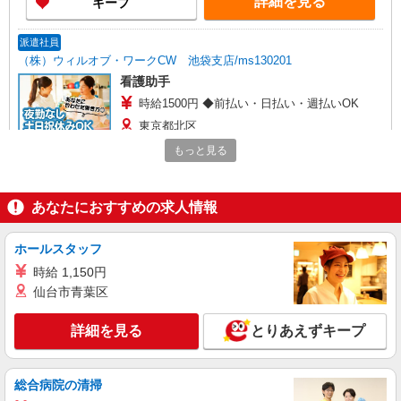
詳細を見る
キープ
派遣社員
（株）ウィルオブ・ワークCW 池袋支店/ms130201
看護助手
時給1500円 ◆前払い・日払い・週払いOK
東京都北区
もっと見る
詳細を見る
キープ
あなたにおすすめの求人情報
派遣社員
株式会社トラストグロース 新宿本社 第3営業部
保育園での看護師
ホールスタッフ
時給：2100円
時給 1,150円
仙台市青葉区
東京都北区
詳細を見る
とりあえずキープ
詳細を見る
キープ
職業紹介
総合病院の清掃
株式会社kotrio /●SW-S-2078348