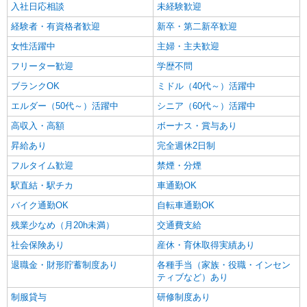
入社日応相談
未経験歓迎
経験者・有資格者歓迎
新卒・第二新卒歓迎
女性活躍中
主婦・主夫歓迎
フリーター歓迎
学歴不問
ブランクOK
ミドル（40代～）活躍中
エルダー（50代～）活躍中
シニア（60代～）活躍中
高収入・高額
ボーナス・賞与あり
昇給あり
完全週休2日制
フルタイム歓迎
禁煙・分煙
駅直結・駅チカ
車通勤OK
バイク通勤OK
自転車通勤OK
残業少なめ（月20h未満）
交通費支給
社会保険あり
産休・育休取得実績あり
退職金・財形貯蓄制度あり
各種手当（家族・役職・インセン
ティブなど）あり
制服貸与
研修制度あり