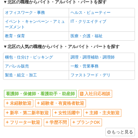
北区の職種からバイト・アルバイト・パートを探す
女性活躍中
主婦・主夫歓迎
オフィスワーク・事務
ヘルス・ビューティー
フリーター歓迎
学歴不問
イベント・キャンペーン・アミュ
IT・クリエイティブ
ブランクOK
ミドル（40代～）活躍中
ーズメント
エルダー（50代～）活躍中
シニア（60代～）活躍中
教育・保育
医療・介護・福祉
高収入・高額
ボーナス・賞与あり
北区の人気の職種からバイト・アルバイト・パートを探す
昇給あり
完全週休2日制
梱包・仕分け・ピッキング
調理・調理補助・調理師
フルタイム歓迎
禁煙・分煙
アパレル販売
一般・営業事務
駅直結・駅チカ
車通勤OK
製造・組立・加工
ファストフード・デリ
バイク通勤OK
自転車通勤OK
残業少なめ（月20h未満）
交通費支給
看護師・保健師・看護助手・助産師
入社日応相談
社会保険あり
産休・育休取得実績あり
未経験歓迎
経験者・有資格者歓迎
退職金・財形貯蓄制度あり
各種手当（家族・役職・インセン
ティブなど）あり
新卒・第二新卒歓迎
女性活躍中
主婦・主夫歓迎
制服貸与
研修制度あり
フリーター歓迎
学歴不問
ブランクOK
資格取得支援制度あり
もっと見る
同じ職種から求人を探す