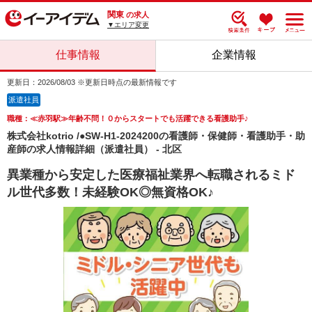
関東
の求人
▼エリア変更
仕事情報
企業情報
更新日：2026/08/03 ※更新日時点の最新情報です
派遣社員
職種：≪赤羽駅≫年齢不問！０からスタートでも活躍できる看護助手♪
株式会社kotrio /●SW-H1-2024200の看護師・保健師・看護助手・助
産師の求人情報詳細（派遣社員） - 北区
異業種から安定した医療福祉業界へ転職されるミド
ル世代多数！未経験OK◎無資格OK♪