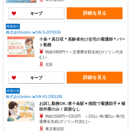
詳細を見る
キープ
職業紹介
株式会社kotrio /●SW-S-2078159
十条＊高日収＊高齢者向け住宅の看護師＊パー
ト勤務
時給2400円〜＜交通費全額支給(ガソリン代含
む)＞
北区
詳細を見る
キープ
派遣社員
株式会社kotrio /●SW-H1-2001195
お試し勤務OK♪東十条駅▼病院で看護助手▼補
助作業のみ！面接なし
時給1550円〜2312円 ＜日払い有/週払い有/交
通費全支給(ガソリン代含む)＞
東京都北区