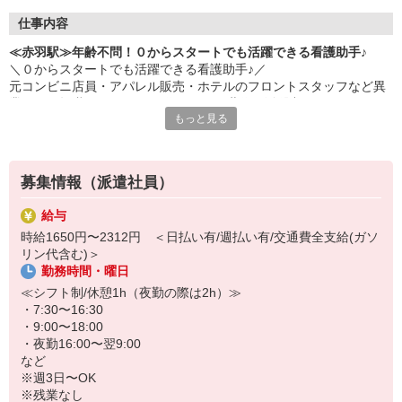
仕事内容
≪赤羽駅≫年齢不問！０からスタートでも活躍できる看護助手♪
＼０からスタートでも活躍できる看護助手♪／
元コンビニ店員・アパレル販売・ホテルのフロントスタッフなど異
業種から転職された40・50代のミドル世代が活躍中♪
もっと見る
＜おもな仕事内容＞
＊備品管理
＊シーツ交換
募集情報（派遣社員）
＊患者さんの誘導
＊入浴や食事などの介助 など
給与
時給1650円〜2312円 ＜日払い有/週払い有/交通費全支給(ガソ
環境、待遇どちらも良好◎
リン代含む)＞
病院勤務が初めての方の定着率も高め☆
勤務時間・曜日
お試し2ヶ月〜の勤務も大歓迎です♪
≪シフト制/休憩1h（夜勤の際は2h）≫
・7:30〜16:30
・9:00〜18:00
・夜勤16:00〜翌9:00
など
※週3日〜OK
※残業なし