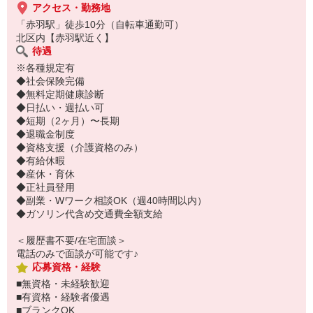
アクセス・勤務地
「赤羽駅」徒歩10分（自転車通勤可）
北区内【赤羽駅近く】
待遇
※各種規定有
◆社会保険完備
◆無料定期健康診断
◆日払い・週払い可
◆短期（2ヶ月）〜長期
◆退職金制度
◆資格支援（介護資格のみ）
◆有給休暇
◆産休・育休
◆正社員登用
◆副業・Wワーク相談OK（週40時間以内）
◆ガソリン代含め交通費全額支給
＜履歴書不要/在宅面談＞
電話のみで面談が可能です♪
応募資格・経験
■無資格・未経験歓迎
■有資格・経験者優遇
■ブランクOK