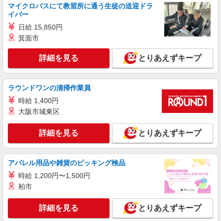
マイクロバスにて教習所に通う生徒の送迎ドラ
時給1500円 ◆前払い・日払い・週払いOK
イバー
東京都北区
日給 15,850円
箕面市
詳細を見る
キープ
詳細を見る
とりあえずキープ
派遣社員
（株）ウィルオブ・ワークCW 池袋支店/ms130201
ラウンドワンの清掃作業員
病院内の補助staff
時給 1,400円
時給1500円 ◆前払い・日払い・週払いOK
大阪市城東区
東京都北区
詳細を見る
とりあえずキープ
詳細を見る
キープ
職業紹介
アパレル用品や雑貨のピッキング検品
株式会社トラストグロース 新宿本社 第3営業部
時給 1,200円〜1,500円
病院での看護師
柏市
月給：313000円〜（基本給：175000円＋一律
手当138000円） ※資格や経験による ＜手当詳細
詳細を見る
とりあえずキープ
＞ ＊加給手当：30,000円〜80,000円 ＊夜勤手当：
東京都北区
14,000円/回 （夜勤は月4回程度） ＊皆勤手当：