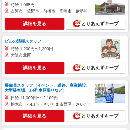
≪正社員≫東十条駅＊看護助手としてキャリア
時給 1,065円
を築くチャンス！
古河市・佐野市・前橋市・高崎市・伊勢崎市・太田市・館林市・
【正社員】月給240,000〜400,000円 ・基本
給：200,000円〜220,000円 ・資格手当：10,000〜
詳細を見る
とりあえずキープ
30,000円 ・役職手当：10,000〜70,000円 ・処遇改
東京都北区
善手当：20,000〜60,000円（勤続年数、保有資格
により変動） ・固定残業手当：20,000円（10時
詳細を見る
キープ
間） ※固定残業時間を超過する場合には超過勤務
ビルの清掃スタッフ
手当として別途支給 ・夜勤手当：10,000円/1回
時給 1,200円〜1,200円
（上記給与とは別に支給） 下記資格をお持ちの方
派遣社員
大阪市北区
歓迎 ・認知症介護基礎研修 ・初任者研修 ・実務
株式会社kotrio /●SW-H1-2098840
者研修 ・介護福祉士 など
東十条駅＊サ高住＊シフト融通が利くため子育
詳細を見る
とりあえずキープ
て世代から大人気♪
時給2400円〜3000円 ＜日払い有/週払い有/交
通費全支給(ガソリン代含む)＞
警備員スタッフ（イベント、道路、商業施設、
大型駐車場、JR列車見張りなど）
東京都北区
日給 11,000円〜12,100円
詳細を見る
キープ
栃木市・小山市・さいたま市西区・さいたま市岩槻区・久喜市・
詳細を見る
とりあえずキープ
派遣社員
（株）ウィルオブ・ワークCW 池袋支店/ms130201
看護助手