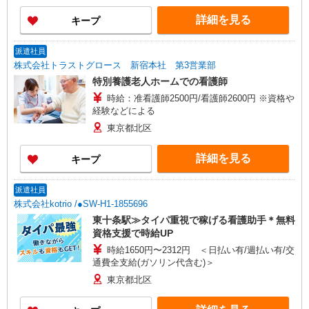
詳細を見る
キープ
派遣社員
株式会社トラストグロース 新宿本社 第3営業部
特別養護老人ホームでの看護師
時給：准看護師2500円/看護師2600円 ※資格や
経験などによる
東京都北区
詳細を見る
キープ
派遣社員
株式会社kotrio /●SW-H1-1855696
東十条駅≫タイパ重視で稼げる看護助手＊無料
資格支援で時給UP
時給1650円〜2312円 ＜日払い有/週払い有/交
通費全支給(ガソリン代含む)＞
東京都北区