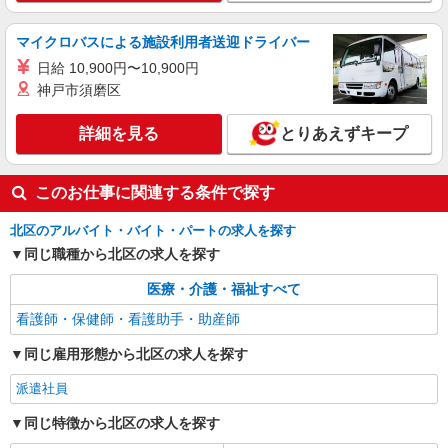
詳細を見る
キープ
間） ※固定残業時間を超過する場合には超過勤務
手当として別途支給 ・夜勤手当：10,000円/1回
マイクロバスによる施設利用者送迎ドライバー
（上記給与とは別に支給） 下記資格をお持ちの方
派遣社員
歓迎 ・認知症介護基礎研修 ・初任者研修 ・実務
日給 10,900円〜10,900円
（株）ウィルオブ・ワークCW 池袋支店/ms130201
者研修 ・介護福祉士 など
神戸市須磨区
看護助手
時給1500円 ◆前払い・日払い・週払いOK
詳細を見る
とりあえずキープ
東京都北区
詳細を見る
キープ
このお仕事に関連する条件で探す
北区のアルバイト・バイト・パートの求人を探す
同じ職種から北区の求人を探す
医療・介護・福祉すべて
看護師・保健師・看護助手・助産師
同じ雇用形態から北区の求人を探す
派遣社員
同じ特徴から北区の求人を探す