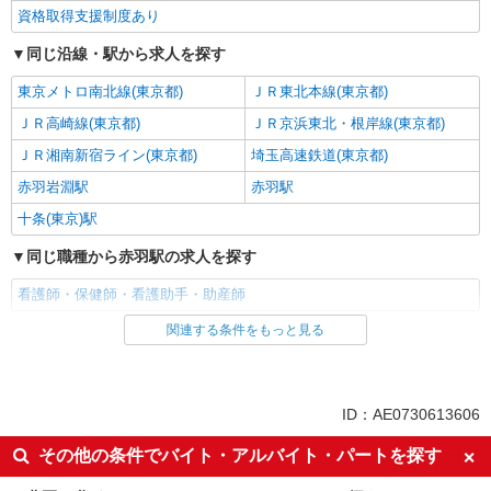
資格取得支援制度あり
同じ沿線・駅から求人を探す
東京メトロ南北線(東京都)
ＪＲ東北本線(東京都)
ＪＲ高崎線(東京都)
ＪＲ京浜東北・根岸線(東京都)
ＪＲ湘南新宿ライン(東京都)
埼玉高速鉄道(東京都)
赤羽岩淵駅
赤羽駅
十条(東京)駅
同じ職種から赤羽駅の求人を探す
看護師・保健師・看護助手・助産師
関連する条件をもっと見る
同じ雇用形態から赤羽駅の求人を探す
派遣社員
同じ特徴から赤羽駅の求人を探す
ID：AE0730613606
入社日応相談
未経験歓迎
その他の条件でバイト・アルバイト・パートを探す
経験者・有資格者歓迎
新卒・第二新卒歓迎