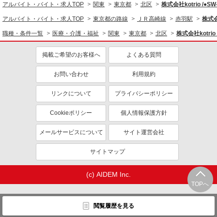
アルバイト・バイト・求人TOP
関東
東京都
北区
株式会社kotrio /●S
医療・介護・福祉
アルバイト・バイト・求人TOP
東京都の路線
ＪＲ高崎線
赤羽駅
株式会
看護師・保健師・看護助手・助産師
職種・条件一覧
医療・介護・福祉
関東
東京都
北区
株式会社kotrio
同じ特徴から求人を探す
掲載ご希望のお客様へ
よくある質問
未経験歓迎
ミドル（40代～）活躍中
お問い合わせ
利用規約
ボーナス・賞与あり
車通勤OK
交通費支給
社会保険あり
リンクについて
プライバシーポリシー
産休・育休取得実績あり
Cookieポリシー
個人情報保護方針
メールサービスについて
サイト運営会社
サイトマップ
(c) AIDEM Inc.
TOPへ
閲覧履歴を見る