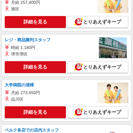
月給 257,400円
16時帰宅もOK≪赤羽駅≫病院で補助だけのま
港区
ったり作業♪
【正社員】月給240,000〜400,000円 ・基本
詳細を見る
とりあえずキープ
給：200,000円〜220,000円 ・資格手当：10,000〜
30,000円 ・役職手当：10,000〜70,000円 ・処遇改
北区/駅チカで好アクセス★
善手当：20,000〜60,000円（勤続年数、保有資格
により変動） ・固定残業手当：20,000円（10時
レジ・商品陳列スタッフ
詳細を見る
キープ
間） ※固定残業時間を超過する場合には超過勤務
時給 1,180円
手当として別途支給 ・夜勤手当：10,000円/1回
堺市堺区
（上記給与とは別に支給） 下記資格をお持ちの方
職業紹介
歓迎 ・認知症介護基礎研修 ・初任者研修 ・実務
株式会社kotrio /●SW-S-2023677
者研修 ・介護福祉士 など
詳細を見る
とりあえずキープ
十条駅≫高級シニアマンションの看護師▼居室
の巡回等
時給2400円〜＜交通費全額支給(ガソリン代含
大学病院の清掃
む)＞
月給 273,650円
東京都北区上十条
品川区
詳細を見る
キープ
詳細を見る
とりあえずキープ
職業紹介
株式会社kotrio /●SW-S-2097469
ベルク各店での店内スタッフ