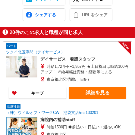
シェアする
URLをシェア
20
件のこの求人と職種が同じ求人
NEW
パート
ツクイ北区浮間（デイサービス）
デイサービス 看護スタッフ
時給1,727円〜1,957円 ★土日祝日は時給100円
アップ！ ※給与幅は資格・経験等による
東京都北区浮間5丁目9-7
詳細を見る
キープ
派遣社員
（株）ウィルオブ・ワークCW 池袋支店/ms130201
病院内の補助staff
時給1500円 ◆前払い・日払い・週払いOK
東京都北区