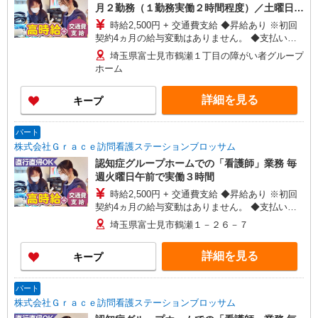
月２勤務（１勤務実働２時間程度）／土曜日や
日曜日等
時給2,500円 + 交通費支給 ◆昇給あり ※初回
契約4ヵ月の給与変動はありません。 ◆支払い方
法：月1回 ◆交通費:一部支給 ※直行直帰OK
埼玉県富士見市鶴瀬１丁目の障がい者グループ
ホーム
詳細を見る
キープ
パート
株式会社Ｇｒａｃｅ訪問看護ステーションブロッサム
認知症グループホームでの「看護師」業務 毎
週火曜日午前で実働３時間
時給2,500円 + 交通費支給 ◆昇給あり ※初回
契約4ヵ月の給与変動はありません。 ◆支払い方
法：月1回 ◆交通費:一部支給 ※直行直帰OK
埼玉県富士見市鶴瀬１－２６－７
詳細を見る
キープ
パート
株式会社Ｇｒａｃｅ訪問看護ステーションブロッサム