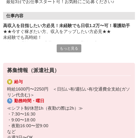
最短3日でお仕事スタート可！お気軽にご応募ください♪
仕事内容
高収入を目指したい方必見！未経験でも日収1.2万〜可！看護助手
★★今すぐ稼ぎたい方、収入をアップしたい方必見★★
未経験でも高時給！
日払い・週払いOK＆応募から最短3日で勤務可◎
もっと見る
医療業界で安定して働ける人気の看護助手♪
＜おもな仕事内容＞
・シーツ交換
募集情報（派遣社員）
・病室の清掃
・医療器具の消毒
給与
・患者さんの介助
時給1600円〜2250円 ＜日払い有/週払い有/交通費全支給(ガソ
など
リン代含む)＞
勤務時間・曜日
研修・サポート体制がしっかりしているので
無資格・未経験・ブランクがある方も安心して働けます♪
≪シフト制/休憩1h（夜勤の際は2h）≫
・7:30〜16:30
【日収例】
・9:00〜18:00
時給1,500円×8h＝12,000円
・夜勤16:00〜翌9:00
※さらに稼ぎたい方は夜勤シフトも入れます！
など
※週3日〜OK