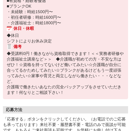
■有資格・経験者優遇
■ブランクOK
・未経験：時給1500円〜
・初任者研修：時給1600円〜
・介護福祉士：時給1800円〜
休日・休暇
◆休日
シフトによりお休み決定
備考
◆受講料0円！働きながら資格取得できます！＜＜実務者研修や
介護福祉士講座など＞＞ ◆介護職が初めての方・不安な方は
ぜひ！☆資格を持ってないけど働いてみたい☆介護職が自分に
合ってるかためしてみたい☆ブランクがあるけどもう一度頑張
ってみたい☆家事や育児と両立しながら働きたい・・・などな
ど。
介護職で働きたいあなたの完全バックアップをさせていただき
ます！何なりとご相談下さい！
応募方法
「応募する」ボタンをクリックしてください。（お電話でのご応募
も承っております）来社不要・履歴書不要・電話のみで面談が可能
です。もちろんご来社面談も可能です。お気軽にお申し付け下さ