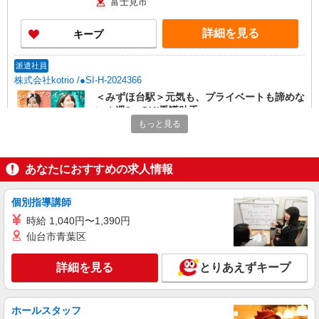
富士見市
詳細を見る
キープ
派遣社員
株式会社kotrio /●SI-H-2024366
＜みずほ台駅＞元気も、プライベートも諦めな
い＊週3〜OK/看護助手
もっと見る
時給1600円〜2250円 ＜日払い有/週払い有/交
通費全支給(ガソリン代含む)＞
富士見市
あなたにおすすめの求人情報
詳細を見る
キープ
個別指導講師
時給 1,040円〜1,390円
派遣社員
仙台市青葉区
株式会社トラストグロース 新宿本社 第3営業部
介護付き有料老人ホームでの夜専看護師
詳細を見る
とりあえずキープ
1夜勤：40500円〜41400円 ※資格や経験など
による
埼玉県富士見市
ホールスタッフ