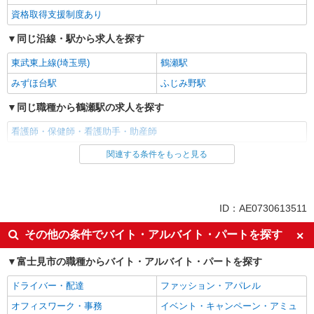
資格取得支援制度あり
同じ沿線・駅から求人を探す
東武東上線(埼玉県)
鶴瀬駅
みずほ台駅
ふじみ野駅
同じ職種から鶴瀬駅の求人を探す
看護師・保健師・看護助手・助産師
関連する条件をもっと見る
同じ雇用形態から鶴瀬駅の求人を探す
派遣社員
同じ特徴から鶴瀬駅の求人を探す
ID：AE0730613511
入社日応相談
未経験歓迎
その他の条件でバイト・アルバイト・パートを探す
経験者・有資格者歓迎
新卒・第二新卒歓迎
富士見市の職種からバイト・アルバイト・パートを探す
女性活躍中
主婦・主夫歓迎
ドライバー・配達
ファッション・アパレル
フリーター歓迎
学歴不問
オフィスワーク・事務
イベント・キャンペーン・アミュ
ブランクOK
ミドル（40代～）活躍中