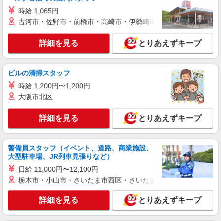
詳細を見る
キープ
時給 1,065円
古河市・佐野市・前橋市・高崎市・伊勢崎市・太田市・館林市・
職業紹介
株式会社kotrio /●SW-S-2023682
詳細を見る
とりあえずキープ
柳瀬川駅≫高級シニアマンションの看護師▼居
室の巡回等
時給2400円〜＜交通費全額支給(ガソリン代含
ビルの清掃スタッフ
む)＞
時給 1,200円〜1,200円
富士見市水谷東｜最寄り：柳瀬川駅
大阪市北区
詳細を見る
キープ
詳細を見る
とりあえずキープ
派遣社員
株式会社kotrio /●SI-H-2101918
警備員スタッフ（イベント、道路、商業施設、
大型駐車場、JR列車見張りなど）
【職場環境◎】よすぎて全私が泣いた≫看護助
手募集♪未経験OK！
日給 11,000円〜12,100円
栃木市・小山市・さいたま市西区・さいたま市岩槻区・久喜市・
時給1600円〜2250円 ＜日払い有/週払い有/交
通費全支給(ガソリン代含む)＞
詳細を見る
とりあえずキープ
富士見市