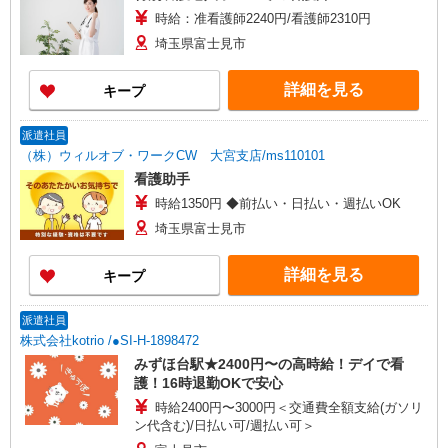
時給：准看護師2240円/看護師2310円
埼玉県富士見市
詳細を見る
キープ
派遣社員
（株）ウィルオブ・ワークCW 大宮支店/ms110101
看護助手
時給1350円 ◆前払い・日払い・週払いOK
埼玉県富士見市
詳細を見る
キープ
派遣社員
株式会社kotrio /●SI-H-1898472
みずほ台駅★2400円〜の高時給！デイで看
護！16時退勤OKで安心
時給2400円〜3000円＜交通費全額支給(ガソリ
ン代含む)/日払い可/週払い可＞