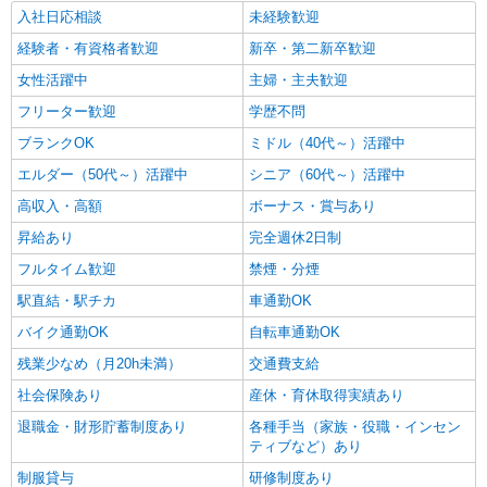
入社日応相談
未経験歓迎
経験者・有資格者歓迎
新卒・第二新卒歓迎
女性活躍中
主婦・主夫歓迎
フリーター歓迎
学歴不問
ブランクOK
ミドル（40代～）活躍中
エルダー（50代～）活躍中
シニア（60代～）活躍中
高収入・高額
ボーナス・賞与あり
昇給あり
完全週休2日制
フルタイム歓迎
禁煙・分煙
駅直結・駅チカ
車通勤OK
バイク通勤OK
自転車通勤OK
残業少なめ（月20h未満）
交通費支給
社会保険あり
産休・育休取得実績あり
退職金・財形貯蓄制度あり
各種手当（家族・役職・インセン
ティブなど）あり
制服貸与
研修制度あり