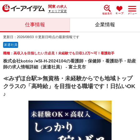
関東
の求人
▼エリア変更
仕事情報
企業情報
更新日：2026/08/03 ※更新日時点の最新情報です
派遣社員
職種：高収入を目指したい方必見！未経験でも日収1.2万〜可！看護助手
株式会社kotrio /●SI-H-2024104の看護師・保健師・看護助手・助産
師の求人情報詳細（派遣社員） - 富士見市
≪みずほ台駅≫無資格・未経験からでも地域トップ
クラスの「高時給」を目指せる職場です！日払いOK
♪