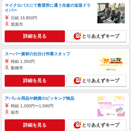
詳細を見る
キープ
マイクロバスにて教習所に通う生徒の送迎ドラ
イバー
派遣社員
日給 15,850円
（株）ウィルオブ・ワークCW 大宮支店/ms110101
箕面市
病院内の補助staff
時給1350円 ◆前払い・日払い・週払いOK
詳細を見る
とりあえずキープ
埼玉県富士見市
スーパー資材の仕分け作業スタッフ
詳細を見る
キープ
時給 1,350円
船橋市
職業紹介
株式会社kotrio /●SW-S-2023254
詳細を見る
とりあえずキープ
【柳瀬川駅】看護助手募集(パート)＊柔軟性が
ある働き方♪
時給1550円〜2312円 ＜交通費全支給(ガソリ
アパレル用品や雑貨のピッキング検品
ン代含む)＞
時給 1,200円〜1,500円
富士見市水谷東｜最寄り：柳瀬川駅
柏市
詳細を見る
キープ
詳細を見る
とりあえずキープ