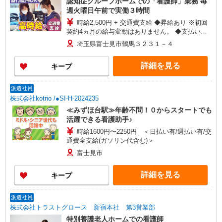
認知症グループホームでの「看護師」業務 毎
週火曜日午前で実働３時間
時給2,500円 + 交通費支給 ◆昇給あり ※初回
契約4ヵ月の給与変動はありません。 ◆支払い方
法：月1回 ◆交通費:一部支給 ※直行直帰OK
埼玉県富士見市鶴馬３２３１－４
詳細を見る
キープ
派遣社員
株式会社kotrio /●SI-H-2024235
≪みずほ台駅≫年齢不問！０からスタートでも
活躍できる看護助手♪
時給1600円〜2250円 ＜日払い有/週払い有/交
通費全支給(ガソリン代含む)＞
富士見市
詳細を見る
キープ
派遣社員
株式会社トラストグロース 新宿本社 第3営業部
特別養護老人ホームでの看護師