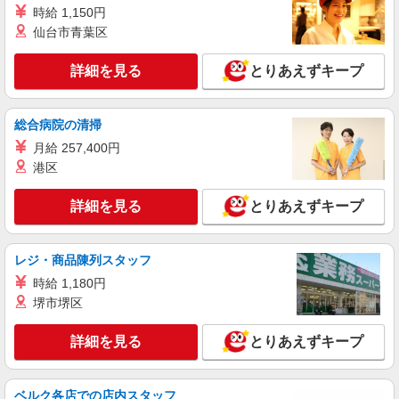
時給 1,150円
詳細を見る
キープ
仙台市青葉区
職業紹介
詳細を見る
とりあえずキープ
株式会社kotrio /●SW-S-2023040
≪柳瀬川駅≫無資格・未経験OKの看護助手！
医療行為なし♪
総合病院の清掃
【正社員】月給240,000〜400,000円 ・基本
月給 257,400円
給：200,000円〜220,000円 ・資格手当：10,000〜
港区
30,000円 ・役職手当：10,000〜70,000円 ・処遇改
富士見市水谷東｜最寄り：柳瀬川駅
善手当：20,000〜60,000円（勤続年数、保有資格
により変動） ・固定残業手当：20,000円（10時
詳細を見る
とりあえずキープ
詳細を見る
キープ
間） ※固定残業時間を超過する場合には超過勤務
手当として別途支給 ・夜勤手当：10,000円/1回
（上記給与とは別に支給） 下記資格をお持ちの方
派遣社員
レジ・商品陳列スタッフ
歓迎 ・認知症介護基礎研修 ・初任者研修 ・実務
株式会社kotrio /●SI-H-2076308
者研修 ・介護福祉士 など
時給 1,180円
みずほ台駅すぐ★病院でお掃除/食事の配膳な
堺市堺区
ど♪★激募★
時給1600円〜2250円 ＜日払い有/週払い有/交
詳細を見る
とりあえずキープ
通費全支給(ガソリン代含む)＞
富士見市
ベルク各店での店内スタッフ