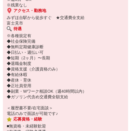
※残業なし
アクセス・勤務地
みずほ台駅から徒歩すぐ ★交通費全支給
富士見市
待遇
※各種規定有
◆社会保険完備
◆無料定期健康診断
◆日払い・週払い可
◆短期（2ヶ月）〜長期
◆退職金制度
◆資格支援（介護資格のみ）
◆有給休暇
◆産休・育休
◆正社員登用
◆副業・Wワーク相談OK（週40時間以内）
◆ガソリン代含め交通費全額支給
＜履歴書不要/在宅面談＞
電話のみで面談が可能です♪
応募資格・経験
■無資格・未経験歓迎