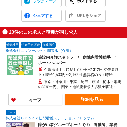
ブックマーク
ポストする
シェアする
URLをシェア
20
件のこの求人と職種が同じ求人
派遣社員
紹介予定派遣
職業紹介
株式会社ニッソーネット 関東版（介護）
施設内介護スタッフ / 病院内看護助手 /
ホームヘルパー
介護福祉士：時給1,700円〜2,312円 初任者以
上：時給1,500円〜2,162円 無資格の方：時給
1,350円〜1,925円 ※給与幅は勤務先による +交通
東京・神奈川・千葉・埼玉・茨城・栃木・群馬
費、諸手当（勤務先による） +0円で介護資格が取
の関東一円。 関東の地域密着求人多数★駅近・家
れる （別途規定） ★給与日払い制度あり！
から近い求人をお探しできます！
詳細を見る
キープ
パート
株式会社Ｇｒａｃｅ訪問看護ステーションブロッサム
障がい者グループホームでの「看護師」業務