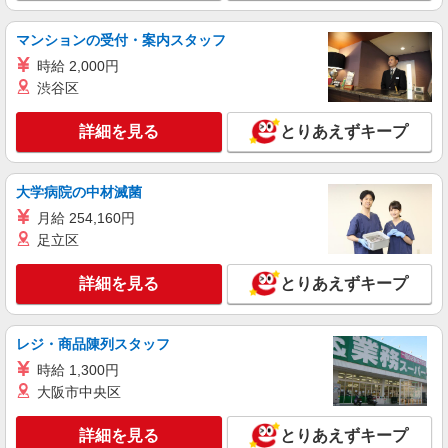
派遣社員
株式会社kotrio /●SI-H-2023974
マンションの受付・案内スタッフ
≪みずほ台駅≫未経験・無資格から看護助手へ
時給 2,000円
挑戦！シフト相談OK♪
渋谷区
時給1600円〜2250円 ＜日払い有/週払い有/交
通費全支給(ガソリン代含む)＞
詳細を見る
とりあえずキープ
富士見市
詳細を見る
キープ
大学病院の中材滅菌
月給 254,160円
派遣社員
足立区
株式会社kotrio /●SI-H-2093689
善は急げ≫≫≫履歴書不要＆面接なし！駅チカ
詳細を見る
とりあえずキープ
病院で看護助手急募
時給1600円〜2250円 ＜日払い有/週払い有/交
通費全支給(ガソリン代含む)＞
レジ・商品陳列スタッフ
富士見市
時給 1,300円
大阪市中央区
詳細を見る
キープ
詳細を見る
とりあえずキープ
派遣社員