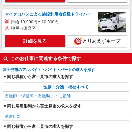
株式会社kotrio /●SI-H-2076378
＜高時給＞みずほ台駅近くの病院で安定した働
マイクロバスによる施設利用者送迎ドライバー
き方を★看護助手♪
日給 10,900円〜10,900円
時給1600円〜2250円 ＜日払い有/週払い有/交
神戸市須磨区
通費全支給(ガソリン代含む)＞
富士見市
詳細を見る
とりあえずキープ
詳細を見る
キープ
このお仕事に関連する条件で探す
職業紹介
富士見市のアルバイト・バイト・パートの求人を探す
株式会社kotrio /●SW-S-2022396
同じ職種から富士見市の求人を探す
柳瀬川駅＊未経験スタート7割！病院のパート
看護助手/週3〜OK
医療・介護・福祉すべて
時給1550円〜2312円 ＜交通費全支給(ガソリ
ン代含む)＞
看護師・保健師・看護助手・助産師
富士見市水谷東｜最寄り：柳瀬川駅
同じ雇用形態から富士見市の求人を探す
詳細を見る
キープ
派遣社員
同じ特徴から富士見市の求人を探す