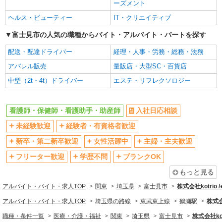
ーズメント
エルダー（50代～）活躍中
シニア（60代～）活躍中
ヘルス・ビューティー
IT・クリエイティブ
高収入・高額
ボーナス・賞与あり
富士見市の人気の職種からバイト・アルバイト・パートを探す
昇給あり
完全週休2日制
配送・配達ドライバー
経理・人事・労務・総務・法務
フルタイム歓迎
禁煙・分煙
アパレル販売
量販店・大型SC・百貨店
駅直結・駅チカ
車通勤OK
中型（2t・4t）ドライバー
エステ・リフレクソロジー
バイク通勤OK
自転車通勤OK
残業少なめ（月20h未満）
交通費支給
看護師・保健師・看護助手・助産師
入社日応相談
社会保険あり
産休・育休取得実績あり
未経験歓迎
経験者・有資格者歓迎
退職金・財形貯蓄制度あり
各種手当（家族・役職・インセン
ティブなど）あり
新卒・第二新卒歓迎
女性活躍中
主婦・主夫歓迎
制服貸与
研修制度あり
フリーター歓迎
学歴不問
ブランクOK
資格取得支援制度あり
もっと見る
同じ職種から求人を探す
アルバイト・バイト・求人TOP
関東
埼玉県
富士見市
株式会社kotrio 
医療・介護・福祉
アルバイト・バイト・求人TOP
埼玉県の路線
東武東上線
鶴瀬駅
株式会
看護師・保健師・看護助手・助産師
職種・条件一覧
医療・介護・福祉
関東
埼玉県
富士見市
株式会社kot