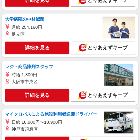
詳細を見る
とりあえずキープ
により変動） ・固定残業手当：20,000円（10時
詳細を見る
キープ
間） ※固定残業時間を超過する場合には超過勤務
手当として別途支給 ・夜勤手当：10,000円/1回
大学病院の中材滅菌
（上記給与とは別に支給） 下記資格をお持ちの方
派遣社員
歓迎 ・認知症介護基礎研修 ・初任者研修 ・実務
月給 254,160円
株式会社kotrio /●YK-H-2100813
者研修 ・介護福祉士 など
足立区
＜高時給＞三ツ境駅近くの病院で安定した働き
方を★看護助手♪
詳細を見る
とりあえずキープ
時給1600円〜2250円 ＜日払い有/週払い有/交
通費全支給(ガソリン代含む)＞
横浜市瀬谷区｜三ツ境駅（バス10分）
レジ・商品陳列スタッフ
時給 1,300円
詳細を見る
キープ
大阪市中央区
派遣社員
詳細を見る
とりあえずキープ
株式会社トラストグロース 新宿本社 第2営業部
病院での看護助手
時給：1400円〜 ※資格や経験などによる
マイクロバスによる施設利用者送迎ドライバー
神奈川県横浜市瀬谷区
日給 10,900円〜10,900円
神戸市須磨区
詳細を見る
キープ