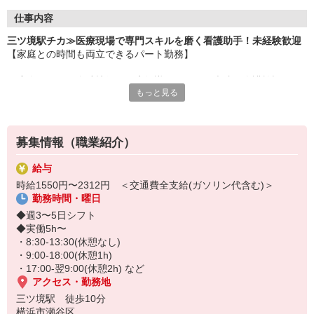
仕事内容
三ツ境駅チカ≫医療現場で専門スキルを磨く看護助手！未経験歓迎
【家庭との時間も両立できるパート勤務】
一度身についた介助技術や医療知識は、どこの病院や介護施設でも
もっと見る
通用する一生モノの武器に！
未経験からプロの看護助手を目指せます☆
〜仕事内容〜
募集情報（職業紹介）
◆療養環境の提供： 病室の清掃やベッドメイクを通じた衛生管理
◆生活介助業務： 患者様の身体状況に合わせた介助全般
給与
◆医療周辺業務： 医療器具のセッティング、滅菌・消毒処理
時給1550円〜2312円 ＜交通費全支給(ガソリン代含む)＞
◆物品管理： 院内備品の在庫管理・発注、搬送業務
勤務時間・曜日
など
◆週3〜5日シフト
◆実働5h〜
・8:30-13:30(休憩なし)
・9:00-18:00(休憩1h)
・17:00-翌9:00(休憩2h) など
アクセス・勤務地
三ツ境駅 徒歩10分
横浜市瀬谷区