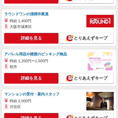
横浜市瀬谷区≪最寄駅：三ツ境≫
ラウンドワンの清掃作業員
詳細を見る
キープ
時給 1,400円
大阪市城東区
派遣社員
株式会社トラストグロース 新宿本社 第2営業部
詳細を見る
とりあえずキープ
病院での看護師
時給：2300円
アパレル用品や雑貨のピッキング検品
神奈川県横浜市瀬谷区
時給 1,200円〜1,500円
柏市
詳細を見る
キープ
詳細を見る
とりあえずキープ
職業紹介
株式会社kotrio /●YK-S-2097514
≪正社員≫瀬谷駅＊看護助手としてキャリアを
マンションの受付・案内スタッフ
築くチャンス！
時給 2,000円
【正社員】月給240,000〜400,000円 ・基本
渋谷区
給：200,000円〜220,000円 ・資格手当：10,000〜
30,000円 ・役職手当：10,000〜70,000円 ・処遇改
神奈川県横浜市瀬谷区
善手当：20,000〜60,000円（勤続年数、保有資格