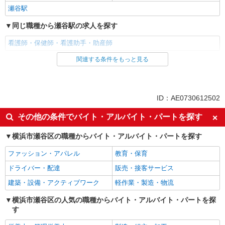
瀬谷駅
同じ職種から瀬谷駅の求人を探す
看護師・保健師・看護助手・助産師
関連する条件をもっと見る
同じ雇用形態から瀬谷駅の求人を探す
職業紹介
同じ特徴から瀬谷駅の求人を探す
ID：AE0730612502
入社日応相談
未経験歓迎
その他の条件でバイト・アルバイト・パートを探す
経験者・有資格者歓迎
新卒・第二新卒歓迎
横浜市瀬谷区の職種からバイト・アルバイト・パートを探す
女性活躍中
主婦・主夫歓迎
ファッション・アパレル
教育・保育
フリーター歓迎
学歴不問
ドライバー・配達
販売・接客サービス
ブランクOK
ミドル（40代～）活躍中
建築・設備・アクティブワーク
軽作業・製造・物流
エルダー（50代～）活躍中
シニア（60代～）活躍中
高収入・高額
横浜市瀬谷区の人気の職種からバイト・アルバイト・パートを探
ボーナス・賞与あり
す
昇給あり
完全週休2日制