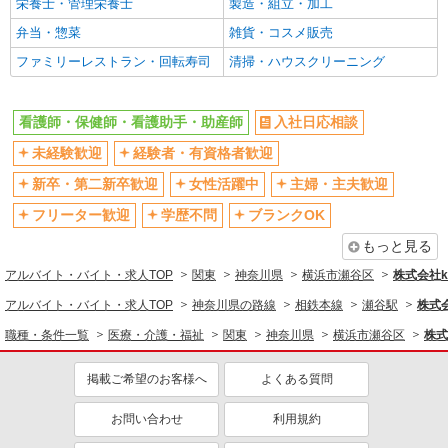
栄養士・管理栄養士
製造・組立・加工
フルタイム歓迎
禁煙・分煙
弁当・惣菜
雑貨・コスメ販売
駅直結・駅チカ
車通勤OK
ファミリーレストラン・回転寿司
清掃・ハウスクリーニング
バイク通勤OK
自転車通勤OK
残業少なめ（月20h未満）
交通費支給
看護師・保健師・看護助手・助産師
入社日応相談
社会保険あり
産休・育休取得実績あり
退職金・財形貯蓄制度あり
未経験歓迎
経験者・有資格者歓迎
各種手当（家族・役職・インセン
ティブなど）あり
新卒・第二新卒歓迎
女性活躍中
主婦・主夫歓迎
制服貸与
研修制度あり
フリーター歓迎
学歴不問
ブランクOK
資格取得支援制度あり
もっと見る
同じ職種から求人を探す
アルバイト・バイト・求人TOP
関東
神奈川県
横浜市瀬谷区
株式会社ko
医療・介護・福祉
アルバイト・バイト・求人TOP
神奈川県の路線
相鉄本線
瀬谷駅
株式会
看護師・保健師・看護助手・助産師
職種・条件一覧
医療・介護・福祉
関東
神奈川県
横浜市瀬谷区
株式
同じ特徴から求人を探す
掲載ご希望のお客様へ
よくある質問
未経験歓迎
ミドル（40代～）活躍中
お問い合わせ
利用規約
ボーナス・賞与あり
車通勤OK