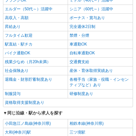
ブランクOK
ミドル（40代～）活躍中
エルダー（50代～）活躍中
シニア（60代～）活躍中
高収入・高額
ボーナス・賞与あり
昇給あり
完全週休2日制
フルタイム歓迎
禁煙・分煙
駅直結・駅チカ
車通勤OK
バイク通勤OK
自転車通勤OK
残業少なめ（月20h未満）
交通費支給
社会保険あり
産休・育休取得実績あり
退職金・財形貯蓄制度あり
各種手当（家族・役職・インセン
ティブなど）あり
制服貸与
研修制度あり
資格取得支援制度あり
同じ沿線・駅から求人を探す
小田急江ノ島線(神奈川県)
相鉄本線(神奈川県)
大和(神奈川)駅
三ツ境駅