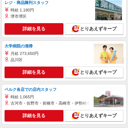
レジ・商品陳列スタッフ
時給1600円〜2250円 ＜日払い有/週払い有/交
時給 1,180円
通費全支給(ガソリン代含む)＞
堺市堺区
横浜市瀬谷区≪最寄駅：三ツ境≫
詳細を見る
とりあえずキープ
詳細を見る
キープ
派遣社員
大学病院の清掃
株式会社トラストグロース 新宿本社 第2営業部
月給 273,650円
介護付き有料老人ホームでの看護師
品川区
時給：2200円〜2350円 ※資格や経験などによ
る
詳細を見る
とりあえずキープ
神奈川県横浜市瀬谷区
詳細を見る
キープ
ベルク各店での店内スタッフ
時給 1,065円
派遣社員
古河市・佐野市・前橋市・高崎市・伊勢崎市・太田市・館林市・
株式会社kotrio /●YK-H-1554013
【1日1万〜】三ツ境駅☆シーツ交換・食事配
詳細を見る
とりあえずキープ
膳など
時給1250円〜1350円 ＜交通費全支給(ガソリ