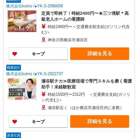
株式会社kotrio /●YK-S-2096658
定員で即終了！時給2400円〜★三ツ境駅＊高
級老人ホームの看護師
時給2400円〜＜交通費全額支給(ガソリン代含
む)＞
神奈川県横浜市瀬谷区
詳細を見る
キープ
職業紹介
株式会社kotrio /●YK-S-2022737
瀬谷駅チカ≫医療現場で専門スキルを磨く看護
助手！未経験歓迎
時給1550円〜2312円 ＜交通費全支給(ガソリ
ン代含む)＞
瀬谷駅近く（ほか横浜市瀬谷区内に多数）
詳細を見る
キープ
派遣社員