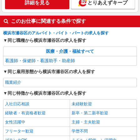
詳細を見る
とりあえずキープ
職業紹介
株式会社kotrio /●YK-S-2097483
このお仕事に関連する条件で探す
≪正社員≫三ツ境駅＊看護助手としてキャリア
を築くチャンス！
横浜市瀬谷区のアルバイト・バイト・パートの求人を探す
【正社員】月給240,000〜400,000円 ・基本
同じ職種から横浜市瀬谷区の求人を探す
給：200,000円〜220,000円 ・資格手当：10,000〜
30,000円 ・役職手当：10,000〜70,000円 ・処遇改
神奈川県横浜市瀬谷区
医療・介護・福祉すべて
善手当：20,000〜60,000円（勤続年数、保有資格
により変動） ・固定残業手当：20,000円（10時
看護師・保健師・看護助手・助産師
詳細を見る
キープ
間） ※固定残業時間を超過する場合には超過勤務
手当として別途支給 ・夜勤手当：10,000円/1回
同じ雇用形態から横浜市瀬谷区の求人を探す
（上記給与とは別に支給） 下記資格をお持ちの方
歓迎 ・認知症介護基礎研修 ・初任者研修 ・実務
職業紹介
者研修 ・介護福祉士 など
同じ特徴から横浜市瀬谷区の求人を探す
入社日応相談
未経験歓迎
経験者・有資格者歓迎
新卒・第二新卒歓迎
女性活躍中
主婦・主夫歓迎
フリーター歓迎
学歴不問