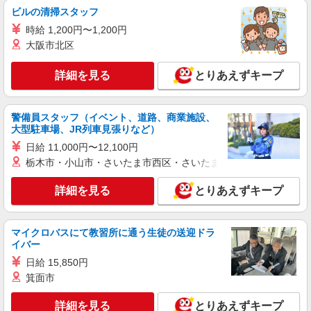
ン代含む)/日払い有/週払い有＞
ビルの清掃スタッフ
瀬谷区三ツ境｜三ツ境駅から徒歩5分
時給 1,200円〜1,200円
大阪市北区
詳細を見る
キープ
詳細を見る
とりあえずキープ
職業紹介
株式会社kotrio /●YK-S-2114504
三ツ境駅＊未経験でも高時給1550円〜！週3
警備員スタッフ（イベント、道路、商業施設、
日〜OK＊看護助手
大型駐車場、JR列車見張りなど）
時給1550円〜2312円 ＜交通費全支給(ガソリ
日給 11,000円〜12,100円
ン代含む)＞
栃木市・小山市・さいたま市西区・さいたま市岩槻区・久喜市・
横浜市瀬谷区内/三ツ境駅スグ
詳細を見る
とりあえずキープ
詳細を見る
キープ
マイクロバスにて教習所に通う生徒の送迎ドラ
派遣社員
イバー
株式会社kotrio /●YK-H-2067790
日給 15,850円
＜三ツ境駅＞元気も、プライベートも諦めない
箕面市
＊週3〜OK/看護助手
時給1600円〜2250円 ＜日払い有/週払い有/交
詳細を見る
とりあえずキープ
通費全支給(ガソリン代含む)＞