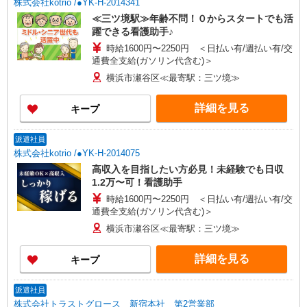
株式会社kotrio /●YK-H-2014341
≪三ツ境駅≫年齢不問！０からスタートでも活
躍できる看護助手♪
時給1600円〜2250円 ＜日払い有/週払い有/交
通費全支給(ガソリン代含む)＞
横浜市瀬谷区≪最寄駅：三ツ境≫
詳細を見る
キープ
派遣社員
株式会社kotrio /●YK-H-2014075
高収入を目指したい方必見！未経験でも日収
1.2万〜可！看護助手
時給1600円〜2250円 ＜日払い有/週払い有/交
通費全支給(ガソリン代含む)＞
横浜市瀬谷区≪最寄駅：三ツ境≫
詳細を見る
キープ
派遣社員
株式会社トラストグロース 新宿本社 第2営業部