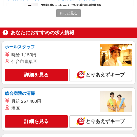
有料老人ホームでの夜専看護師
1夜勤：34000円〜35700円 ※資格や経験など
もっと見る
による
神奈川県横浜市瀬谷区
あなたにおすすめの求人情報
詳細を見る
キープ
ホールスタッフ
派遣社員
時給 1,150円
株式会社トラストグロース 新宿本社 第2営業部
仙台市青葉区
特別養護老人ホームでの看護師
詳細を見る
とりあえずキープ
時給：1800〜2000円 ※資格・経験などにより
異なる
神奈川県横浜市瀬谷区
総合病院の清掃
月給 257,400円
詳細を見る
キープ
港区
派遣社員
詳細を見る
とりあえずキープ
株式会社kotrio /●YK-H-1956602
三ツ境駅｜看護師さんのサポートスタッフ募集
♪医療行為なし