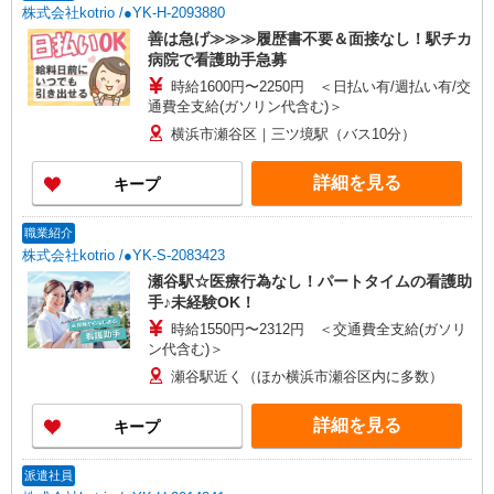
株式会社kotrio /●YK-H-2093880
善は急げ≫≫≫履歴書不要＆面接なし！駅チカ
病院で看護助手急募
時給1600円〜2250円 ＜日払い有/週払い有/交
通費全支給(ガソリン代含む)＞
横浜市瀬谷区｜三ツ境駅（バス10分）
詳細を見る
キープ
職業紹介
株式会社kotrio /●YK-S-2083423
瀬谷駅☆医療行為なし！パートタイムの看護助
手♪未経験OK！
時給1550円〜2312円 ＜交通費全支給(ガソリ
ン代含む)＞
瀬谷駅近く（ほか横浜市瀬谷区内に多数）
詳細を見る
キープ
派遣社員