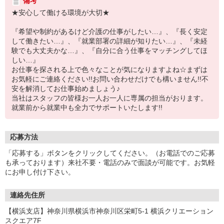
備考
★安心して働ける環境が大切★
『希望や制約があるけど介護の仕事がしたい…』、『長く安定
して働きたい…』、『就業部署の詳細が知りたい…』、『未経
験でも大丈夫かな…』、『自分に合う仕事をマッチングしてほ
しい…』
お仕事を探される上で色々なことが気になりますよね☆まずは
お気軽にご連絡ください!!お問い合わせだけでも構いません!!不
安を解消してお仕事始めましょう♪
当社はスタッフの皆様お一人お一人に専属の担当がおります。
就業前から就業中も全力でサポートいたします!!
応募方法
「応募する」ボタンをクリックしてください。（お電話でのご応募
も承っております）来社不要・電話のみで面談が可能です。お気軽
にお申し付け下さい。
連絡先住所
【横浜支店】神奈川県横浜市神奈川区栄町5-1 横浜クリエーション
スクエア7F