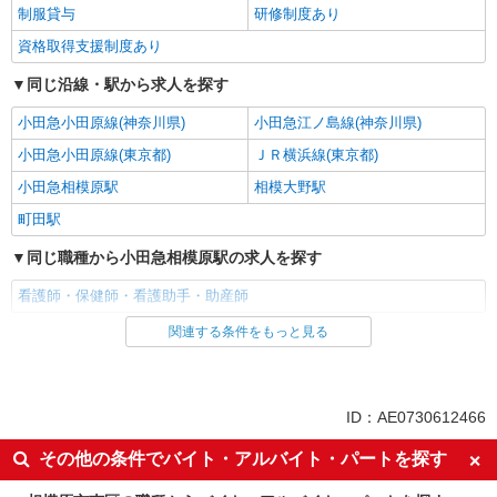
制服貸与
研修制度あり
資格取得支援制度あり
同じ沿線・駅から求人を探す
小田急小田原線(神奈川県)
小田急江ノ島線(神奈川県)
小田急小田原線(東京都)
ＪＲ横浜線(東京都)
小田急相模原駅
相模大野駅
町田駅
同じ職種から小田急相模原駅の求人を探す
看護師・保健師・看護助手・助産師
関連する条件をもっと見る
同じ雇用形態から小田急相模原駅の求人を探す
職業紹介
同じ特徴から小田急相模原駅の求人を探す
ID：AE0730612466
入社日応相談
未経験歓迎
その他の条件でバイト・アルバイト・パートを探す
経験者・有資格者歓迎
新卒・第二新卒歓迎