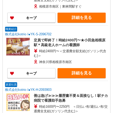
通費全支給(ガソリン代含む)＞
相模原市南区｜東林間駅すぐ
詳細を見る
キープ
職業紹介
株式会社kotrio /●YK-S-2096702
定員で即終了！時給2400円〜★小田急相模原
駅＊高級老人ホームの看護師
時給2400円〜＜交通費全額支給(ガソリン代含
む)＞
神奈川県相模原市南区
詳細を見る
キープ
派遣社員
株式会社kotrio /●YK-H-2093903
善は急げ≫≫≫履歴書不要＆面接なし！駅チカ
病院で看護助手急募
時給1600円〜2250円 ＜日払い有/週払い有/交
通費全支給(ガソリン代含む)＞