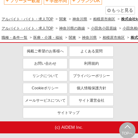
フリーター歓迎
学歴不問
ブランクOK
医療・介護・福祉
もっと見る
看護師・保健師・看護助手・助産師
アルバイト・バイト・求人TOP
関東
神奈川県
相模原市南区
株式会社ko
アルバイト・バイト・求人TOP
神奈川県の路線
小田急小田原線
小田急相
同じ特徴から求人を探す
職種・条件一覧
医療・介護・福祉
関東
神奈川県
相模原市南区
株式
未経験歓迎
ミドル（40代～）活躍中
ボーナス・賞与あり
車通勤OK
掲載ご希望のお客様へ
よくある質問
交通費支給
社会保険あり
お問い合わせ
利用規約
産休・育休取得実績あり
リンクについて
プライバシーポリシー
Cookieポリシー
個人情報保護方針
メールサービスについて
サイト運営会社
サイトマップ
(c) AIDEM Inc.
TOPへ