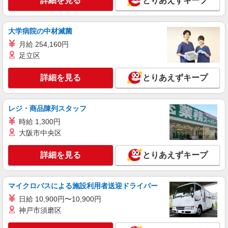
詳細を見る
とりあえずキープ
ャリアを築くチャンス！
【正社員】月給240,000〜400,000円 ・基本
給：200,000円〜220,000円 ・資格手当：10,000〜
大学病院の中材滅菌
30,000円 ・役職手当：10,000〜70,000円 ・処遇改
神奈川県相模原市南区
月給 254,160円
善手当：20,000〜60,000円（勤続年数、保有資格
により変動） ・固定残業手当：20,000円（10時
足立区
詳細を見る
キープ
間） ※固定残業時間を超過する場合には超過勤務
手当として別途支給 ・夜勤手当：10,000円/1回
詳細を見る
とりあえずキープ
（上記給与とは別に支給） 下記資格をお持ちの方
派遣社員
歓迎 ・認知症介護基礎研修 ・初任者研修 ・実務
株式会社トラストグロース 新宿本社 第2営業部
者研修 ・介護福祉士 など
介護付き有料老人ホームでの看護師
レジ・商品陳列スタッフ
時給：2000円〜 ※資格や経験などによる
時給 1,300円
大阪市中央区
神奈川県相模原市南区
詳細を見る
とりあえずキープ
詳細を見る
キープ
派遣社員
マイクロバスによる施設利用者送迎ドライバー
株式会社トラストグロース 新宿本社 第2営業部
日給 10,900円〜10,900円
サービス付き高齢者向け住宅での看護師
神戸市須磨区
時給：2200円〜2350円 ※資格や経験などによ
る