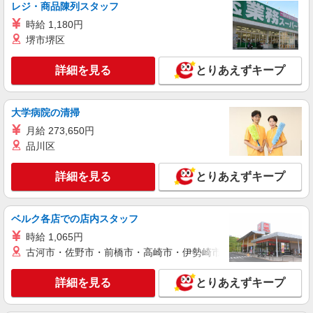
キープ
レジ・商品陳列スタッフ
時給 1,180円
派遣社員
堺市堺区
株式会社トラストグロース 新宿本社 第2営業部
デイサービスでの看護師
詳細を見る
とりあえずキープ
時給：2070〜2300円 ※資格や経験面などによ
る
神奈川県相模原市南区
大学病院の清掃
月給 273,650円
詳細を見る
キープ
品川区
職業紹介
詳細を見る
とりあえずキープ
株式会社kotrio /●YK-S-2114652
小田急相模原駅＊未経験で月給24万円〜！安
定性のある正社員＊看護助手
ベルク各店での店内スタッフ
【正社員】月給240,000〜400,000円 ・基本
時給 1,065円
給：200,000円〜220,000円 ・資格手当：10,000〜
古河市・佐野市・前橋市・高崎市・伊勢崎市・太田市・館林市・
30,000円 ・役職手当：10,000〜70,000円 ・処遇改
最寄駅：小田急相模原
善手当：20,000〜60,000円（勤続年数、保有資格
詳細を見る
とりあえずキープ
により変動） ・固定残業手当：20,000円（10時
詳細を見る
キープ
間） ※固定残業時間を超過する場合には超過勤務
手当として別途支給 ・夜勤手当：10,000円/1回