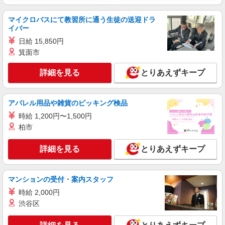
有料老人ホームでの看護師
マイクロバスにて教習所に通う生徒の送迎ドラ
時給：2300〜2500円 ※資格や経験面などによ
イバー
る
日給 15,850円
神奈川県相模原市南区
箕面市
詳細を見る
キープ
詳細を見る
とりあえずキープ
職業紹介
株式会社kotrio /●YK-S-2083387
アパレル用品や雑貨のピッキング検品
小田急相模原駅☆医療行為なし！パートタイム
時給 1,200円〜1,500円
の看護助手♪未経験OK！
柏市
時給1550円〜2312円 ＜交通費全支給(ガソリ
ン代含む)＞
詳細を見る
とりあえずキープ
最寄駅：小田急相模原
詳細を見る
キープ
マンションの受付・案内スタッフ
時給 2,000円
職業紹介
渋谷区
株式会社kotrio /●YK-S-2097528
≪正社員≫小田急相模原駅＊看護助手としてキ