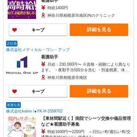
看護助手
時給1400円
神奈川県相模原市南区内のクリニック
詳細を見る
キープ
正社員
株式会社メディカル・ワン・アップ
看護助手
月給：230,000円〜 ※資格・経験により異なり
ます。 ・夜勤手当5回分を含む ・別途残業、休日
等諸手当あり
神奈川県相模原市南区
詳細を見る
キープ
派遣社員
株式会社kotrio /●YK-H-1559702
【東林間駅近く】病院でシーツ交換や備品管理
など★看護助手募集
時給1600円〜2250円 ＜日払い有/週払い有/交