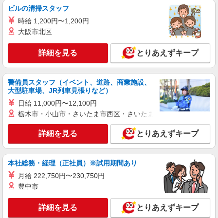
（上記給与とは別に支給） 下記資格をお持ちの方
ビルの清掃スタッフ
職業紹介
歓迎 ・認知症介護基礎研修 ・初任者研修 ・実務
株式会社kotrio /●YK-S-2098609
時給 1,200円〜1,200円
者研修 ・介護福祉士 など
小田急相模原駅◆病院の補助STAFF◆患者さ
大阪市北区
ん支援/消毒など≪経験不問≫
【正社員】月給240,000〜400,000円 ・基本
詳細を見る
とりあえずキープ
給：200,000円〜220,000円 ・資格手当：10,000〜
30,000円 ・役職手当：10,000〜70,000円 ・処遇改
神奈川県相模原市南区
善手当：20,000〜60,000円（勤続年数、保有資格
警備員スタッフ（イベント、道路、商業施設、
により変動） ・固定残業手当：20,000円（10時
大型駐車場、JR列車見張りなど）
詳細を見る
キープ
間） ※固定残業時間を超過する場合には超過勤務
日給 11,000円〜12,100円
手当として別途支給 ・夜勤手当：10,000円/1回
（上記給与とは別に支給） 下記資格をお持ちの方
栃木市・小山市・さいたま市西区・さいたま市岩槻区・久喜市・
派遣社員
歓迎 ・認知症介護基礎研修 ・初任者研修 ・実務
株式会社トラストグロース 新宿本社 第2営業部
者研修 ・介護福祉士 など
詳細を見る
とりあえずキープ
サービス付き高齢者向け住宅での看護師
時給：2400円
神奈川県相模原市南区
本社総務・経理（正社員）※試用期間あり
月給 222,750円〜230,750円
詳細を見る
キープ
豊中市
派遣社員
詳細を見る
とりあえずキープ
株式会社トラストグロース 新宿本社 第2営業部