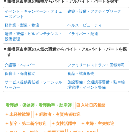
相模原市南区の職種からバイト・アルバイト・パートを探す
女性活躍中
主婦・主夫歓迎
イベント・キャンペーン・アミュ
建築・設備・アクティブワーク
フリーター歓迎
学歴不問
ーズメント
ブランクOK
ミドル（40代～）活躍中
軽作業・製造・物流
ヘルス・ビューティー
エルダー（50代～）活躍中
シニア（60代～）活躍中
清掃・警備・ビルメンテナンス・
ドライバー・配達
高収入・高額
ボーナス・賞与あり
設備管理
昇給あり
完全週休2日制
相模原市南区の人気の職種からバイト・アルバイト・パートを探
す
フルタイム歓迎
禁煙・分煙
駅直結・駅チカ
車通勤OK
介護職・ヘルパー
ファミリーレストラン・回転寿司
バイク通勤OK
自転車通勤OK
保育士・保育補助
食品・試食販売
残業少なめ（月20h未満）
交通費支給
サービス提供責任者・ソーシャル
施設警備・交通誘導警備・駐車輪
ワーカー
場管理・イベント警備
社会保険あり
産休・育休取得実績あり
退職金・財形貯蓄制度あり
各種手当（家族・役職・インセン
ティブなど）あり
看護師・保健師・看護助手・助産師
入社日応相談
制服貸与
研修制度あり
未経験歓迎
経験者・有資格者歓迎
資格取得支援制度あり
新卒・第二新卒歓迎
女性活躍中
主婦・主夫歓迎
同じ職種から求人を探す