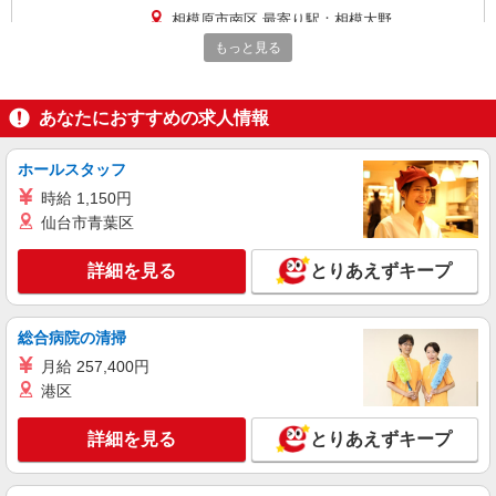
相模原市南区 最寄り駅：相模大野
もっと見る
詳細を見る
キープ
あなたにおすすめの求人情報
派遣社員
株式会社トラストグロース 新宿本社 第2営業部
デイサービスでの看護師
ホールスタッフ
時給：2100円〜 ※経験などによる
時給 1,150円
仙台市青葉区
神奈川県相模原市南区
詳細を見る
とりあえずキープ
詳細を見る
キープ
紹介予定派遣
総合病院の清掃
株式会社トラストグロース 新宿本社 第2営業部
月給 257,400円
特別養護老人ホームでの看護師
港区
時給：2100〜2350円 ※資格や経験面などによ
る
詳細を見る
とりあえずキープ
神奈川県相模原市南区
詳細を見る