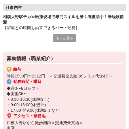
仕事内容
相模大野駅チカ≫医療現場で専門スキルを磨く看護助手！未経験歓
迎
【家庭との時間も両立できるパート勤務】
もっと見る
一度身についた介助技術や医療知識は、どこの病院や介護施設でも
通用する一生モノの武器に！
未経験からプロの看護助手を目指せます☆
募集情報（職業紹介）
〜仕事内容〜
◆療養環境の提供： 病室の清掃やベッドメイクを通じた衛生管理
給与
◆生活介助業務： 患者様の身体状況に合わせた介助全般
時給1550円〜2312円 ＜交通費全支給(ガソリン代含む)＞
◆医療周辺業務： 医療器具のセッティング、滅菌・消毒処理
勤務時間・曜日
◆物品管理： 院内備品の在庫管理・発注、搬送業務
など
◆週3〜5日シフト
◆実働5h〜
・8:30-13:30(休憩なし)
・9:00-18:00(休憩1h)
・17:00-翌9:00(休憩2h) など
アクセス・勤務地
相模大野駅から徒歩圏内≪交通費全支給≫
南区