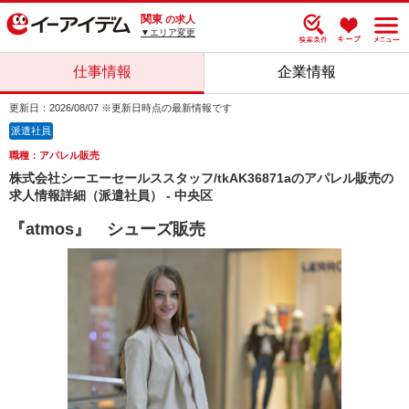
関東
の求人
▼エリア変更
仕事情報
企業情報
更新日：2026/08/07 ※更新日時点の最新情報です
派遣社員
職種：アパレル販売
株式会社シーエーセールススタッフ/tkAK36871aのアパレル販売の
求人情報詳細（派遣社員） - 中央区
『atmos』 シューズ販売