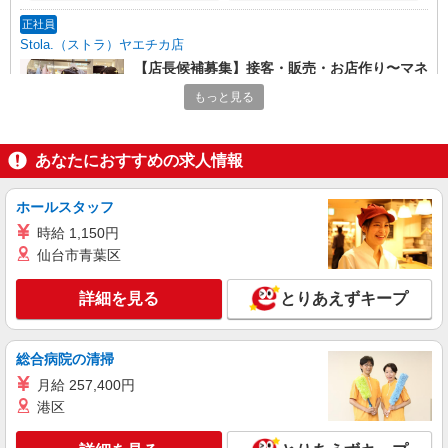
正社員
Stola.（ストラ）ヤエチカ店
【店長候補募集】接客・販売・お店作り〜マネ
ジメントまでお任せします◎
もっと見る
未経験：月給243,800円〜400,000円 経験者
（店長候補）：月給300,000円〜 ※試用期間中は
270,000円〜 ★固定残業手当：30,800円（月給に
≪ヤエチカ店≫ 東京都中央区八重洲2-1 八重洲
あなたにおすすめの求人情報
含む） ※経験・能力考慮 ※固定残業時間は1ヶ月
地下街 中1号
あたり20時間、超過時は追加で残業手当支給 ※月
3万円まで交通費支給 ※試用期間（2〜3ヶ月）も
ホールスタッフ
詳細を見る
キープ
同条件 【手当】固定残業手当／資格手当／店舗職
時給 1,150円
制手当／住宅手当（実家外かつ賃貸の場合のみ別
仙台市青葉区
途支給）※試用期間明けから支給／特別手当 ※手
アルバイト
パート
当の種類はエリアにより異なります。詳細は面接
LOUNIE（ルーニィ） 銀座店
時にお尋ねください。
詳細を見る
とりあえずキープ
アパレル販売スタッフ
時給1250円〜＋交通費支給（月2万円迄）
≪LOUNIE 銀座店≫ 東京都中央区銀座8-8-5
総合病院の清掃
陽栄銀座ビル1F ■JR/東京メトロ「新橋」駅、東京
月給 257,400円
メトロ「銀座」駅より徒歩7分
港区
詳細を見る
キープ