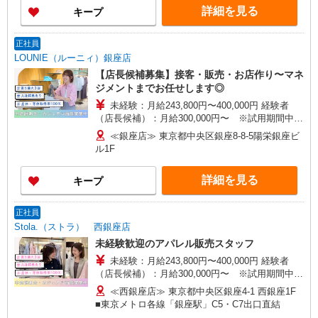
3万円まで交通費支給 ※試用期間（2〜3ヶ月）も
詳細を見る
キープ
同条件 【手当】固定残業手当／資格手当／店舗職
制手当／住宅手当（実家外かつ賃貸の場合のみ別
途支給）※試用期間明けから支給／特別手当 ※手
正社員
当の種類はエリアにより異なります。詳細は面接
LOUNIE（ルーニィ）銀座店
時にお尋ねください。 ＼入社３大特典キャンペー
【店長候補募集】接客・販売・お店作り〜マネ
ン実施中！／※詳細は備考欄にて
ジメントまでお任せします◎
未経験：月給243,800円〜400,000円 経験者
（店長候補）：月給300,000円〜 ※試用期間中は
270,000円〜 ★固定残業手当：30,800円（月給に
≪銀座店≫ 東京都中央区銀座8-8-5陽栄銀座ビ
含む） ※経験・能力考慮 ※固定残業時間は1ヶ月
ル1F
あたり20時間、超過時は追加で残業手当支給 ※月
3万円まで交通費支給 ※試用期間（2〜3ヶ月）も
詳細を見る
キープ
同条件 【手当】固定残業手当／資格手当／店舗職
制手当／住宅手当（実家外かつ賃貸の場合のみ別
途支給）※試用期間明けから支給／特別手当 ※手
正社員
当の種類はエリアにより異なります。詳細は面接
Stola.（ストラ） 西銀座店
時にお尋ねください。
未経験歓迎のアパレル販売スタッフ
未経験：月給243,800円〜400,000円 経験者
（店長候補）：月給300,000円〜 ※試用期間中は
270,000円〜 ★固定残業手当：30,800円（月給に
≪西銀座店≫ 東京都中央区銀座4-1 西銀座1F
含む） ※経験・能力考慮 ※固定残業時間は1ヶ月
■東京メトロ各線「銀座駅」C5・C7出口直結
あたり20時間、超過時は追加で残業手当支給 ※月