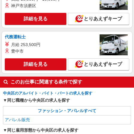
アパレル販売スタッフ
神戸市須磨区
［パート］時給1,230〜1,300円 ※経験・能力
により優遇します。
詳細を見る
とりあえずキープ
日本橋高島屋S.C. 新館：東京都中央区日本橋
2-5-1
代務運転士
詳細を見る
キープ
月給 253,500円
豊中市
契約社員
REGAL SHOES 銀座数寄屋橋店
詳細を見る
とりあえずキープ
REGALの革靴の販売・接客スタッフ
月給214,500円〜215,500円 ※経験・能力に
よる ※試用期間（3〜6ヶ月※勤務内容による）は
このお仕事に関連する条件で探す
時給1,250円
東京都中央区銀座4-2-12 銀座クリスタルビル
1F
中央区のアルバイト・バイト・パートの求人を探す
同じ職種から中央区の求人を探す
詳細を見る
キープ
ファッション・アパレルすべて
アパレル販売
同じ雇用形態から中央区の求人を探す