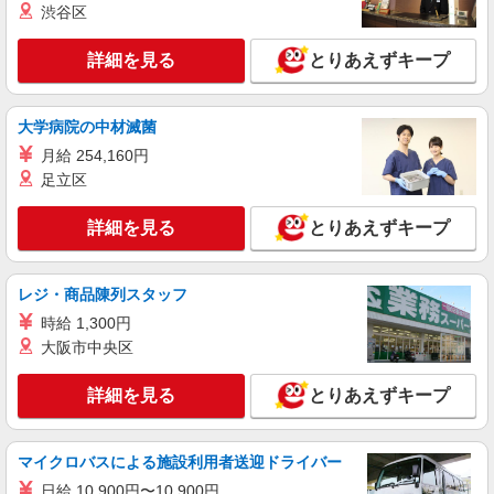
渋谷区
アパレル販売スタッフ
［アルバイト］時給1,500円 ※経験・能力によ
詳細を見る
とりあえずキープ
り優遇します。
日本橋高島屋S.C. 新館： 東京都中央区日本
橋2-5-1
大学病院の中材滅菌
月給 254,160円
詳細を見る
キープ
足立区
契約社員
詳細を見る
とりあえずキープ
REGAL ヤエチカ
REGALの革靴の販売・接客スタッフ
月給214,500円〜215,500円 ※経験・能力に
レジ・商品陳列スタッフ
よる ※試用期間（3〜6ヶ月※勤務内容による）は
時給 1,300円
時給1,250円
東京都中央区八重洲2-1 八重洲地下街外堀地下
大阪市中央区
2番通り
詳細を見る
とりあえずキープ
詳細を見る
キープ
アルバイト
パート
マイクロバスによる施設利用者送迎ドライバー
リゼッタ
日給 10,900円〜10,900円