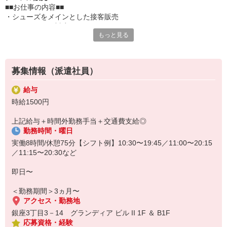
■■お仕事の内容■■
・シューズをメインとした接客販売
・インバウンド対応
もっと見る
・レジおよび付帯業務
■■注目ポイント■■
□シューズ販売
□週4日〜勤務OK
募集情報（派遣社員）
□販売未経験OK
□日払い・週払いOK
給与
□来社不要で登録OK
時給1500円
・・・・・・・・・・・・・・・・・・・・・
【勤務先ブランド：atmos（アトモス）】
上記給与＋時間外勤務手当＋交通費支給◎
日本発のスニーカーセレクトショップ兼ブランドです。
勤務時間・曜日
東京・原宿を拠点に、限定モデルやコラボ商品を多数展開。
スニーカーカルチャーを軸に、国内外から高い支持を集めていま
実働8時間/休憩75分【シフト例】10:30〜19:45／11:00〜20:15
す。
／11:15〜20:30など
即日〜
＜勤務期間＞3ヵ月〜
アクセス・勤務地
銀座3丁目3－14 グランディア ビル II 1F ＆ B1F
応募資格・経験