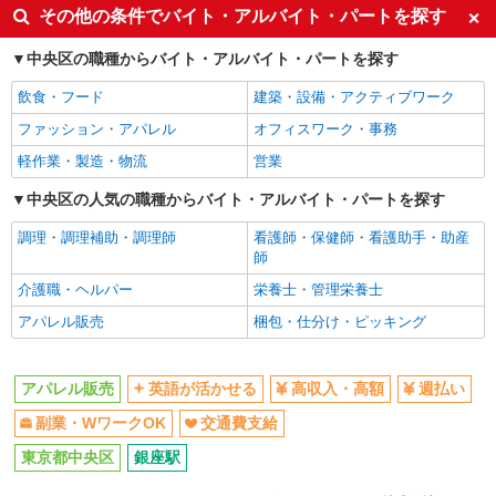
英語が活かせる
高収入・高額
その他の条件でバイト・アルバイト・パートを探す
週払い
副業・WワークOK
中央区の職種からバイト・アルバイト・パートを探す
交通費支給
飲食・フード
建築・設備・アクティブワーク
同じ職種から求人を探す
ファッション・アパレル
オフィスワーク・事務
ファッション・アパレル
軽作業・製造・物流
営業
アパレル販売
中央区の人気の職種からバイト・アルバイト・パートを探す
同じ特徴から求人を探す
調理・調理補助・調理師
看護師・保健師・看護助手・助産
英語が活かせる
副業・WワークOK
師
交通費支給
介護職・ヘルパー
栄養士・管理栄養士
アパレル販売
梱包・仕分け・ピッキング
アパレル販売
英語が活かせる
高収入・高額
週払い
副業・WワークOK
交通費支給
東京都中央区
銀座駅