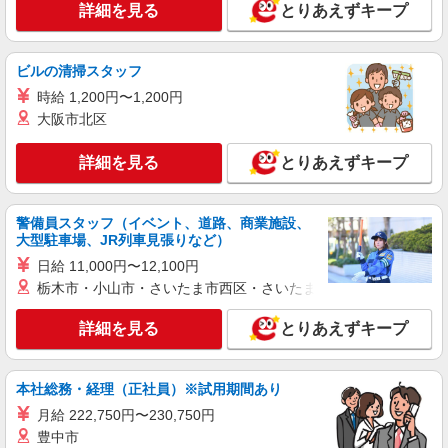
LOUNIE（ルーニィ）ヤエチカ店
詳細を見る
とりあえずキープ
【店長候補募集】接客・販売・お店作り〜マネ
ジメントまでお任せします◎
ビルの清掃スタッフ
未経験：月給243,800円〜400,000円 経験者
（店長候補）：月給300,000円〜 ※試用期間中は
時給 1,200円〜1,200円
270,000円〜 ★固定残業手当：30,800円（月給に
大阪市北区
≪ヤエチカ店≫ 東京都中央区八重洲2-1八重洲
含む） ※経験・能力考慮 ※固定残業時間は1ヶ月
地下街中1号
あたり20時間、超過時は追加で残業手当支給 ※月
詳細を見る
とりあえずキープ
3万円まで交通費支給 ※試用期間（2〜3ヶ月）も
詳細を見る
キープ
同条件 【手当】固定残業手当／資格手当／店舗職
制手当／住宅手当（実家外かつ賃貸の場合のみ別
途支給）※試用期間明けから支給／特別手当 ※手
警備員スタッフ（イベント、道路、商業施設、
正社員
当の種類はエリアにより異なります。詳細は面接
大型駐車場、JR列車見張りなど）
DIESEL GINZA
時にお尋ねください。
日給 11,000円〜12,100円
ショップスタッフ（未経験OK）
栃木市・小山市・さいたま市西区・さいたま市岩槻区・久喜市・
月給215,000円〜275,000円 （経験・能力によ
る） ※試用期間3ヶ月（条件は同様） 【給与例】
詳細を見る
とりあえずキープ
月給245,000円 別途、残業代全額支給 (社会人経
DIESEL GINZA （東京都中央区銀座3-2-15 ギ
験2年、アパレル経験あり)
ンザ・グラッセ） 【受動喫煙防止対策】 屋内原則
禁煙（喫煙室あり）
本社総務・経理（正社員）※試用期間あり
詳細を見る
キープ
月給 222,750円〜230,750円
豊中市
契約社員