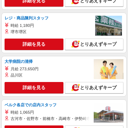
詳細を見る
とりあえずキープ
正社員
Stola.（ストラ）西銀座店
【店長候補募集】接客・販売・お店作り〜マネ
レジ・商品陳列スタッフ
ジメントまでお任せします◎
時給 1,180円
未経験：月給243,800円〜400,000円 経験者
堺市堺区
（店長候補）：月給300,000円〜 ※試用期間中は
270,000円〜 ★固定残業手当：30,800円（月給に
≪西銀座店≫ 東京都中央区銀座4-1 西銀座1F
詳細を見る
とりあえずキープ
含む） ※経験・能力考慮 ※固定残業時間は1ヶ月
あたり20時間、超過時は追加で残業手当支給 ※月
詳細を見る
キープ
3万円まで交通費支給 ※試用期間（2〜3ヶ月）も
同条件 【手当】固定残業手当／資格手当／店舗職
大学病院の清掃
制手当／住宅手当（実家外かつ賃貸の場合のみ別
アルバイト
パート
月給 273,650円
途支給）※試用期間明けから支給／特別手当 ※手
Stola.（ストラ） 西銀座店
品川区
当の種類はエリアにより異なります。詳細は面接
アパレル販売スタッフ
時にお尋ねください。
時給1250円〜＋交通費支給（月2万円迄）
詳細を見る
とりあえずキープ
≪Stola.西銀座店≫ 東京都中央区銀座4-1 西銀
座1F ■JR「有楽町駅」銀座口より徒歩3分、東京
メトロ「銀座駅」C5・C7出口直結
ベルク各店での店内スタッフ
詳細を見る
キープ
時給 1,065円
古河市・佐野市・前橋市・高崎市・伊勢崎市・太田市・館林市・
正社員