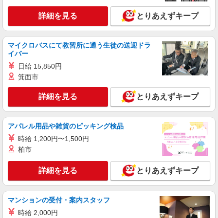
REGAL SHOES 銀座数寄屋橋店
詳細を見る
とりあえずキープ
REGALの革靴の販売・接客スタッフ
月給219,500円〜225,500円 ※経験・能力に
よる （一律TOEIC特別手当含む） ※試用期間（3
マイクロバスにて教習所に通う生徒の送迎ドラ
ヶ月） 時給1,250円＋TOEIC手当（726点以上
東京都中央区銀座4-2-12 銀座クリスタルビル
イバー
5,000円／月、856点以上10,000円／月）
1F
日給 15,850円
箕面市
詳細を見る
キープ
詳細を見る
とりあえずキープ
契約社員
リーガルファクトリーストア八重洲店
アパレル用品や雑貨のピッキング検品
靴の販売・接客スタッフ
時給 1,200円〜1,500円
月給214,500円〜215,500円 ※経験・能力に
よる ※試用期間（3〜6ヶ月※勤務内容による）は
柏市
時給1,250円
東京都 中央区日本橋3-1-4 画廊ビル1・2Ｆ
詳細を見る
とりあえずキープ
詳細を見る
キープ
マンションの受付・案内スタッフ
アルバイト
パート
時給 2,000円
リベーチェ