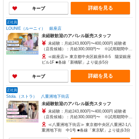
3万円まで交通費支給 ※試用期間（2〜3ヶ月）も
番街店／ミナモア広島店／博多阪急店／天神ソラ
詳細を見る
キープ
同条件 【手当】固定残業手当／資格手当／店舗職
リアプラザ店 ▽他、詳しくは備考をご参照くださ
制手当／住宅手当（実家外かつ賃貸の場合のみ別
い。
途支給）※試用期間明けから支給／特別手当 ※手
正社員
当の種類はエリアにより異なります。詳細は面接
LOUNIE（ルーニィ） 銀座店
時にお尋ねください。 ＼入社３大特典キャンペー
未経験歓迎のアパレル販売スタッフ
ン実施中！／※詳細は備考欄にて
未経験：月給243,800円〜400,000円 経験者
（店長候補）：月給300,000円〜 ※試用期間中は
270,000円〜 ★固定残業手当：30,800円（月給に
≪銀座店≫ 東京都中央区銀座8-8-5 陽栄銀座
含む） ※経験・能力考慮 ※固定残業時間は1ヶ月
ビル1F ■各線「新橋駅」より徒歩5分
あたり20時間、超過時は追加で残業手当支給 ※月
3万円まで交通費支給 ※試用期間（2〜3ヶ月）も
詳細を見る
キープ
同条件 【手当】固定残業手当／資格手当／店舗職
制手当／住宅手当（実家外かつ賃貸の場合のみ別
途支給）※試用期間明けから支給／特別手当 ※手
正社員
当の種類はエリアにより異なります。詳細は面接
Stola.（ストラ） 八重洲地下街店
時にお尋ねください。 ＼入社３大特典キャンペー
未経験歓迎のアパレル販売スタッフ
ン実施中！／※詳細は備考欄にて
未経験：月給243,800円〜400,000円 経験者
（店長候補）：月給300,000円〜 ※試用期間中は
270,000円〜 ★固定残業手当：30,800円（月給に
≪八重洲地下街店≫ 東京都中央区八重洲2-1八
含む） ※経験・能力考慮 ※固定残業時間は1ヶ月
重洲地下街 中1号 ■各線「東京駅」より徒歩3分
あたり20時間、超過時は追加で残業手当支給 ※月