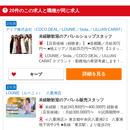
20
件のこの求人と職種が同じ求人
正社員
アイア株式会社（COCO DEAL／LOUNIE／Stola.／LILLIAN CARAT）
未経験歓迎のアパレルショップスタッフ
【店長候補（経験者）】 ■首都圏／月給30万
円〜 ■他エリア／月給25万円〜35万円 【スタッ
フ】 ■首都圏／月給24万3,800円〜40万円 ■大阪／
LOUNIE／Stola.／COCO DEAL／LILLIAN
月給23万3,500円〜35万円 ■京都、兵庫、愛知、岐
CARAT ※ブランド・勤務地の希望考慮します！※
阜、福岡／月給22万7,800円〜35万円 ■他エリア／
転勤なし 更に東京、神奈川、千葉、埼玉、北海
月給22万2,100円〜35万円 固定残業手当含む（1ヶ
道、宮城（仙台）、愛知、大阪、兵庫、京都、和
詳細を見る
キープ
月あたり20時間）※超過時は追加支給 首都圏エリ
歌山、岡山、広島、愛媛、福岡、長崎、宮崎、熊
ア：30,800円 大阪：29,500円 京都、兵庫、愛知、
本などの各店舗で募集しています。 【COCO
岐阜、福岡：28,800円 他：28,100円 ※経験・能力
DEAL】 札幌PARCO店 ルミネ新宿LUMINE2店／
正社員
考慮 ※試用期間3ヶ月も同条件（首都圏：店長候
ルミネ池袋店／ルミネ横浜／ルミネ大宮店／ルミ
LOUNIE（ルーニィ） 八重洲店
補は月給27万円〜）
ネ有楽町店 ルミネ立川店／ルミネ町田店／池袋
未経験歓迎のアパレル販売スタッフ
PARCO店／東京スカイツリータウン・ソラマチ店
未経験：月給243,800円〜400,000円 経験者
イクスピアリ店／イオンレイクタウン店／ジョイ
（店長候補）：月給300,000円〜 ※試用期間中は
ナス店／テラスモール湘南店 タカシマヤ ゲートタ
270,000円〜 ★固定残業手当：30,800円（月給に
ワーモール店／イオン大高SC店 なんばCITY店／
≪八重洲店≫ 東京都中央区八重洲2-1 八重洲
含む） ※経験・能力考慮 ※固定残業時間は1ヶ月
天王寺MIO店／阪神梅田本店／京都ポルタ店／阪
地下街中1号 ■各線「東京駅」より徒歩2分
あたり20時間、超過時は追加で残業手当支給 ※月
急西宮ガーデンズ店 ルクアイーレ大阪店／岡山一