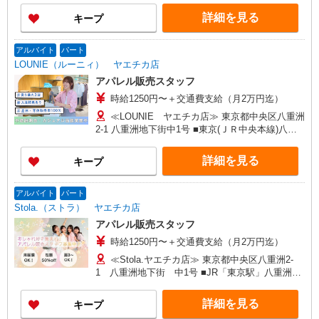
3万円まで交通費支給 ※試用期間（2〜3ヶ月）も
詳細を見る
キープ
同条件 【手当】固定残業手当／資格手当／店舗職
制手当／住宅手当（実家外かつ賃貸の場合のみ別
途支給）※試用期間明けから支給／特別手当 ※手
アルバイト
パート
当の種類はエリアにより異なります。詳細は面接
LOUNIE（ルーニィ） ヤエチカ店
時にお尋ねください。 ＼入社３大特典キャンペー
アパレル販売スタッフ
ン実施中！／※詳細は備考欄にて
時給1250円〜＋交通費支給（月2万円迄）
≪LOUNIE ヤエチカ店≫ 東京都中央区八重洲
2-1 八重洲地下街中1号 ■東京(ＪＲ中央本線)八重
洲中央口(約2分) ■東京(ＪＲ北陸新幹線)八重洲中
央口(約2分) ■東京(ＪＲ東北新幹線)八重洲中央口
詳細を見る
キープ
(約2分)
アルバイト
パート
Stola.（ストラ） ヤエチカ店
アパレル販売スタッフ
時給1250円〜＋交通費支給（月2万円迄）
≪Stola.ヤエチカ店≫ 東京都中央区八重洲2-
1 八重洲地下街 中1号 ■JR「東京駅」八重洲地
下中央口 直結
詳細を見る
キープ