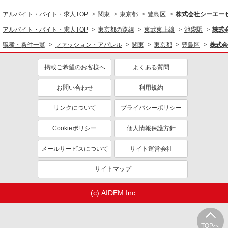
東武百貨店 池袋店
アルバイト・バイト・求人TOP
関東
東京都
豊島区
株式会社シーエーセー
詳細を見る
キープ
アルバイト・バイト・求人TOP
東京都の路線
東武東上線
池袋駅
株式会
NEW
職種・条件一覧
ファッション・アパレル
関東
東京都
豊島区
株式会
派遣社員
株式会社シーエーセールススタッフ/tkNY42152b
掲載ご希望のお客様へ
よくある質問
雑貨販売
時給1470円 【月給例】時給1,470円×実働
お問い合わせ
利用規約
7.5H×20日勤務の場合「220,500円」※月収例は一
例です。
東武百貨店 池袋店
リンクについて
プライバシーポリシー
詳細を見る
キープ
Cookieポリシー
個人情報保護方針
NEW
メールサービスについて
サイト運営会社
派遣社員
株式会社シーエーセールススタッフ/tkOR41702a
サイトマップ
雑貨販売
時給1500円 【月収例】時給1500円×7.5h×15日
(c) AIDEM Inc.
＝168,750円（週3日想定） ＋残業代（時給×1.25
倍）※スキルにより多少異なります。
東京都豊島区西池袋1丁目11番1号 ルミネ池
袋
TOPへ