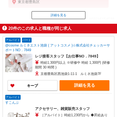
東京都豊島区
給与例 255,750円＋交通費全額＋残業代一分単位
※時給1,550円×実働7時間30分×22日勤務の場合。お
時給は一例です。ご経験により異なります。
詳細を見る
ID：AE0716154539
20
件のこの求人と職種が同じ求人
掲載期間終了
アルバイト
パート
@cosme ルミネエスト池袋 ( アットコスメ )☆株式会社チェッカーサ
ポートNO．7849
レジ接客スタッフ【お仕事NO．7849】
時給1,300円以上 ※研修中 時給 1,300円 (研修
期間 30 時間 )
京都豊島区西池袋1-11-1 ルミネ池袋7F
詳細を見る
キープ
アルバイト
すこんぶ
アクセサリー、雑貨販売スタッフ
［アルバイト］時給1,230円から ◆昇給あり