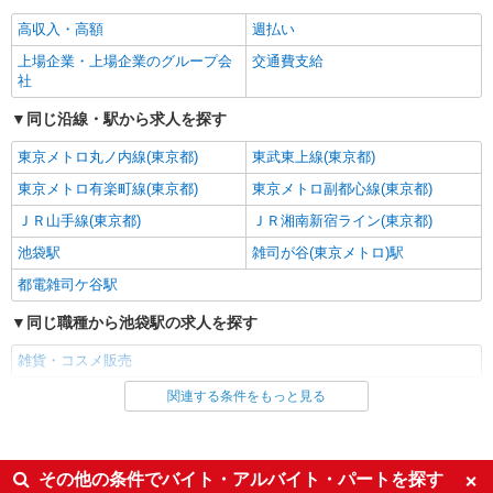
雑貨販売
高収入・高額
週払い
時給1600円〜1650円
上場企業・上場企業のグループ会
交通費支給
ルミネ池袋
社
同じ沿線・駅から求人を探す
詳細を見る
キープ
東京メトロ丸ノ内線(東京都)
東武東上線(東京都)
NEW
派遣社員
東京メトロ有楽町線(東京都)
東京メトロ副都心線(東京都)
株式会社シーエーセールススタッフ/tkOR38493a
ＪＲ山手線(東京都)
ＪＲ湘南新宿ライン(東京都)
雑貨販売
池袋駅
雑司が谷(東京メトロ)駅
時給1500円〜1550円
東京都豊島区西池袋1丁目11－1
都電雑司ケ谷駅
同じ職種から池袋駅の求人を探す
詳細を見る
キープ
雑貨・コスメ販売
NEW
派遣社員
関連する条件をもっと見る
同じ雇用形態から池袋駅の求人を探す
株式会社シーエーセールススタッフ/tkYU42436a
コスメ販売
派遣社員
時給1500円 【月給例】時給1500円 実働
同じ特徴から池袋駅の求人を探す
その他の条件でバイト・アルバイト・パートを探す
7.5H×22日勤務の場合「247,500円」※月収例は一