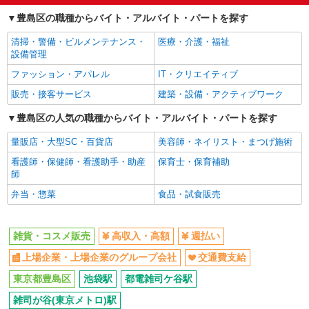
例です。ご経験により異なります。
〒171-0021 東京都豊島区西池袋1丁目1－25 東
高収入・高額
週払い
豊島区の職種からバイト・アルバイト・パートを探す
武百貨店 池袋本館2F
上場企業・上場企業のグループ会
交通費支給
清掃・警備・ビルメンテナンス・
医療・介護・福祉
社
詳細を見る
キープ
設備管理
同じ職種から求人を探す
ファッション・アパレル
IT・クリエイティブ
NEW
派遣社員
ファッション・アパレル
販売・接客サービス
建築・設備・アクティブワーク
株式会社シーエーセールススタッフ/tkYU41993a
雑貨・コスメ販売
雑貨販売
豊島区の人気の職種からバイト・アルバイト・パートを探す
時給1540円 【月給例】時給1,540円 実働
同じ特徴から求人を探す
量販店・大型SC・百貨店
美容師・ネイリスト・まつげ施術
7.5H×22日勤務の場合「254,100円」※月収例は一
例です。ご経験により異なります。
〒171-9569 東京都豊島区南池袋1丁目28－1I
上場企業・上場企業のグループ会
交通費支給
看護師・保健師・看護助手・助産
保育士・保育補助
kebukuro Seibu 5F
社
師
弁当・惣菜
食品・試食販売
詳細を見る
キープ
NEW
派遣社員
雑貨・コスメ販売
高収入・高額
週払い
株式会社シーエーセールススタッフ/tkNY42152a
上場企業・上場企業のグループ会社
交通費支給
雑貨販売
東京都豊島区
池袋駅
都電雑司ケ谷駅
時給1470円 【月給例】時給1,470円×実働
7.5H×20日勤務の場合「220,500円」※月収例は一
雑司が谷(東京メトロ)駅
例です。