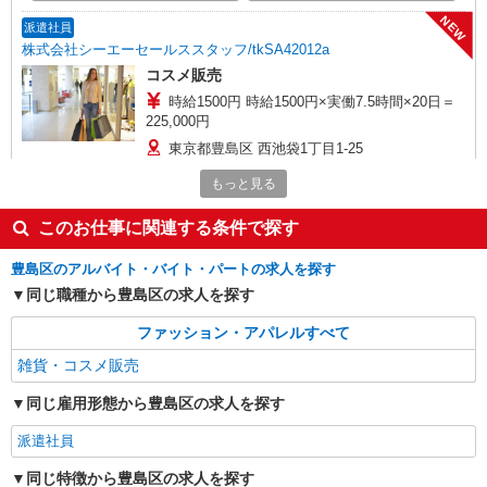
NEW
派遣社員
株式会社シーエーセールススタッフ/tkSA42012a
コスメ販売
時給1500円 時給1500円×実働7.5時間×20日＝
225,000円
東京都豊島区 西池袋1丁目1-25
もっと見る
詳細を見る
キープ
このお仕事に関連する条件で探す
NEW
派遣社員
株式会社シーエーセールススタッフ/tkRD16478a
豊島区のアルバイト・バイト・パートの求人を探す
雑貨販売
同じ職種から豊島区の求人を探す
時給1500円 月給例：時給1,450円の場合 時給
ファッション・アパレルすべて
1,450円×8時間×日＝243,600円（＋交通費・残業
代は1分単位で支給♪） ※時給はご経験により異
雑貨・コスメ販売
〒171-8512 東京都豊島区西池袋1丁目1-25
なります
同じ雇用形態から豊島区の求人を探す
詳細を見る
キープ
派遣社員
NEW
派遣社員
同じ特徴から豊島区の求人を探す
株式会社シーエーセールススタッフ/tkGS40880y