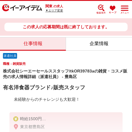
関東
の求人
▼エリア変更
この求人の応募期間は既に終了しております。
仕事情報
企業情報
派遣社員
職種：雑貨販売
株式会社シーエーセールススタッフ/tkOR39783aの雑貨・コスメ販
売の求人情報詳細（派遣社員） - 豊島区
有名洋食器ブランド♪販売スタッフ
未経験からのチャレンジも大歓迎！
時給1500円
東京都豊島区
【時給】1,500円【月収例】1,500円×7時間30分×22