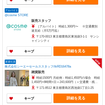
キープ
アルバイト
@cosme STORE
販売スタッフ
［アルバイト］ 時給1,300円〜 ※交通費別
途支給（月5万円迄）
〒170-0013 東京都豊島区東池袋3-1-1 サンシ
ャインシティ
詳細を見る
キープ
NEW
派遣社員
株式会社シーエーセールススタッフ/tkRD16478a
雑貨販売
時給1500円 月給例：時給1,450円の場合 時給
1,450円×8時間×日＝243,600円（＋交通費・残業
代は1分単位で支給♪） ※時給はご経験により異
〒171-8512 東京都豊島区西池袋1丁目1-25
なります
詳細を見る
キープ