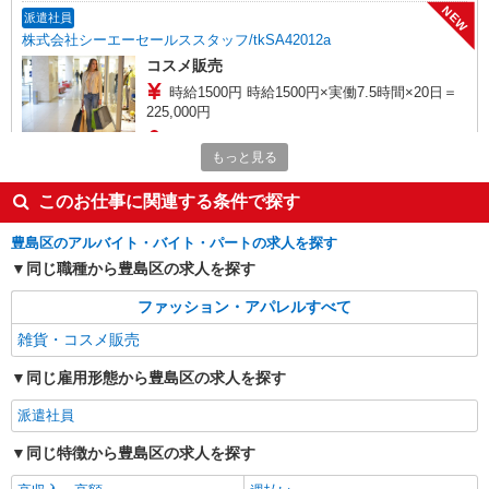
NEW
派遣社員
株式会社シーエーセールススタッフ/tkSA42012a
コスメ販売
時給1500円 時給1500円×実働7.5時間×20日＝
225,000円
東京都豊島区 西池袋1丁目1-25
もっと見る
詳細を見る
キープ
このお仕事に関連する条件で探す
NEW
派遣社員
豊島区のアルバイト・バイト・パートの求人を探す
株式会社シーエーセールススタッフ/tkYH40082a
同じ職種から豊島区の求人を探す
雑貨販売
ファッション・アパレルすべて
時給1500円 ■月収例：10日間勤務の場合＝
112,500円（内訳：時給1400円×実働7.5時間×10
雑貨・コスメ販売
日） ＋残業代（1.25倍：1分単位で支給） ※時
東武百貨店池袋店
給は経験により変動します。
同じ雇用形態から豊島区の求人を探す
詳細を見る
キープ
派遣社員
NEW
同じ特徴から豊島区の求人を探す
派遣社員
株式会社シーエーセールススタッフ/tkNY41861b