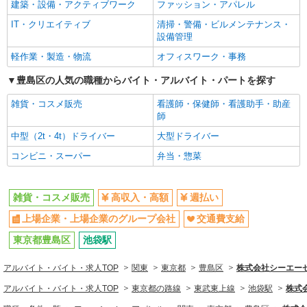
建築・設備・アクティブワーク
ファッション・アパレル
社
円×7時間30分×22日＝264,000円＋残業代（1分単
位）※時給設定は経験、シフト希望により異なり
IT・クリエイティブ
東京都豊島区西池袋1丁目1－25 2F
清掃・警備・ビルメンテナンス・
同じ職種から求人を探す
ます。
設備管理
詳細を見る
ファッション・アパレル
キープ
軽作業・製造・物流
オフィスワーク・事務
雑貨・コスメ販売
豊島区の人気の職種からバイト・アルバイト・パートを探す
NEW
派遣社員
同じ特徴から求人を探す
株式会社シーエーセールススタッフ/tkOR40703a
雑貨・コスメ販売
看護師・保健師・看護助手・助産
雑貨販売
師
上場企業・上場企業のグループ会
交通費支給
時給1500円 【時給】1,500円【月収例】1,500
社
中型（2t・4t）ドライバー
大型ドライバー
円×7時間30分×22日＝247,500円＋残業代（1分単
コンビニ・スーパー
弁当・惣菜
位）※時給設定は経験、シフト希望により異なり
東京都豊島区西池袋1丁目1－25 東武百貨店 池
ます。
袋店 2階
雑貨・コスメ販売
高収入・高額
週払い
詳細を見る
キープ
上場企業・上場企業のグループ会社
交通費支給
NEW
派遣社員
東京都豊島区
池袋駅
株式会社シーエーセールススタッフ/tkOR41702a
雑貨販売
アルバイト・バイト・求人TOP
関東
東京都
豊島区
株式会社シーエーセー
時給1500円 【月収例】時給1500円×7.5h×15日
アルバイト・バイト・求人TOP
東京都の路線
東武東上線
池袋駅
株式会
＝168,750円（週3日想定） ＋残業代（時給×1.25