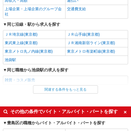
高収入・高額
週払い
雑貨販売
上場企業・上場企業のグループ会
交通費支給
時給1500円 【月収例】時給1,500円×7時間×20
社
日＝210,000円 ※ご経験によって変動します
西武池袋本店7F
同じ沿線・駅から求人を探す
ＪＲ埼京線(東京都)
ＪＲ山手線(東京都)
詳細を見る
キープ
東武東上線(東京都)
ＪＲ湘南新宿ライン(東京都)
NEW
派遣社員
東京メトロ丸ノ内線(東京都)
東京メトロ有楽町線(東京都)
株式会社シーエーセールススタッフ/tkSA38855b
池袋駅
コスメ販売
同じ職種から池袋駅の求人を探す
時給1450円〜1550円 （給与例）時給1,450円
×5時間×10日＝72,500円 ※経験によって異なり
雑貨・コスメ販売
ます
南池袋1丁目28－1 ヨドバシHD池袋ビル 9階
関連する条件をもっと見る
同じ雇用形態から池袋駅の求人を探す
詳細を見る
キープ
派遣社員
NEW
派遣社員
同じ特徴から池袋駅の求人を探す
その他の条件でバイト・アルバイト・パートを探す
株式会社シーエーセールススタッフ/tkOR38778a
高収入・高額
週払い
雑貨販売
豊島区の職種からバイト・アルバイト・パートを探す
上場企業・上場企業のグループ会
時給1600円 【時給】1,600円【月収例】1,500
交通費支給