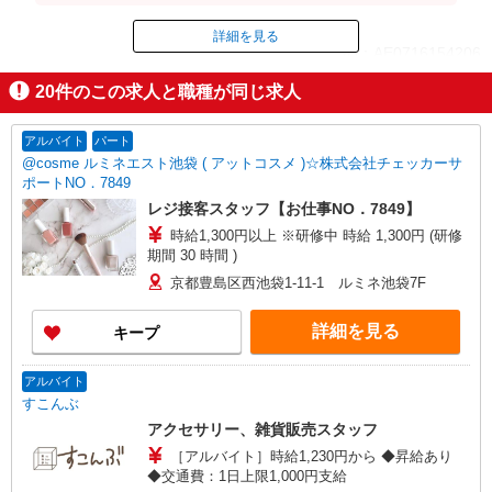
日＝247,500円＋残業代（1分単位）※時給設定は経
験、シフト希望により異なります。
詳細を見る
ID：AE0716154206
20
件のこの求人と職種が同じ求人
掲載期間終了
アルバイト
パート
@cosme ルミネエスト池袋 ( アットコスメ )☆株式会社チェッカーサ
ポートNO．7849
レジ接客スタッフ【お仕事NO．7849】
時給1,300円以上 ※研修中 時給 1,300円 (研修
期間 30 時間 )
京都豊島区西池袋1-11-1 ルミネ池袋7F
詳細を見る
キープ
アルバイト
すこんぶ
アクセサリー、雑貨販売スタッフ
［アルバイト］時給1,230円から ◆昇給あり
◆交通費：1日上限1,000円支給