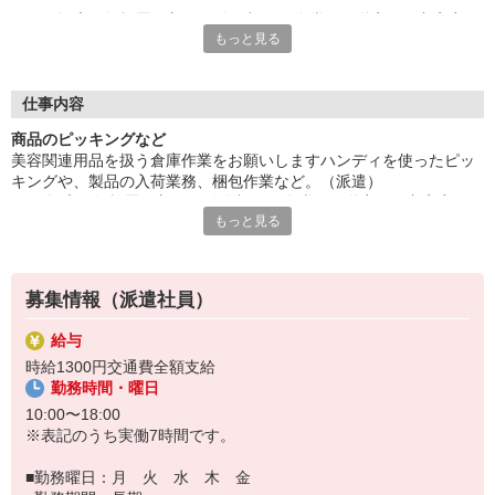
/ 幅広い年齢層の方々が活躍中 / 食堂や休憩室・更衣室完
もっと見る
備 / 私服勤務 /
/ 大型連休あり / 残業月20時間程度、対応は任意でOK /
土日祝休み / 職場見学会実施あり /
給与即払いサービスは就業状況によって利用できないケースがご
仕事内容
ざいます。詳細はオペレーターまでお問合せください。
商品のピッキングなど
美容関連用品を扱う倉庫作業をお願いしますハンディを使ったピッ
『テクノ・サービス』は、派遣業界大手スタッフサービスグルー
キングや、製品の入荷業務、梱包作業など。（派遣）
プです。
/ 幅広い年齢層の方々が活躍中 / 食堂や休憩室・更衣室完
全国にあるお仕事の中から、一人ひとりのスキルや希望条件に応
もっと見る
備 / 私服勤務 /
じたお仕事をご案内します。
/ 大型連休あり / 残業月20時間程度、対応は任意でOK / 土日
安全管理体制も万全ですので安心してご就業いただけます。
祝休み / 職場見学会実施あり /
登録方法は、【オンライン】【電話】【登録会来場】の3つから
募集情報（派遣社員）
選べます♪
★★履歴書・証明写真は不要！★★
給与
また、ご登録済の方はお仕事の紹介がスムーズです。
時給1300円交通費全額支給
ご応募お待ちしています。
勤務時間・曜日
10:00〜18:00
※表記のうち実働7時間です。
■勤務曜日：月 火 水 木 金