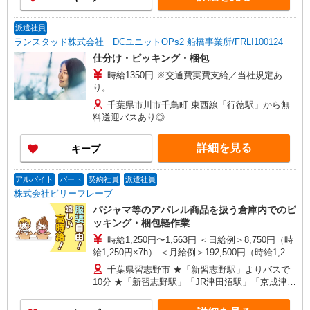
あり。ご希望をお聞かせください。 ☆送迎バス有
／バイク・自転車通勤OKなどの勤務地もアリ
派遣社員
ランスタッド株式会社 DCユニットOPs2 船橋事業所/FRLI100124
仕分け・ピッキング・梱包
時給1350円 ※交通費実費支給／当社規定あ
り。
千葉県市川市千鳥町 東西線「行徳駅」から無
料送迎バスあり◎
詳細を見る
キープ
アルバイト
パート
契約社員
派遣社員
株式会社ビリーフレーブ
パジャマ等のアパレル商品を扱う倉庫内でのピ
ッキング・梱包軽作業
時給1,250円〜1,563円 ＜日給例＞8,750円（時
給1,250円×7h） ＜月給例＞192,500円（時給1,250
円×7h×22日） ※経験・能力による
千葉県習志野市 ★「新習志野駅」よりバスで
10分 ★「新習志野駅」「JR津田沼駅」「京成津田
沼駅」より無料送迎あり