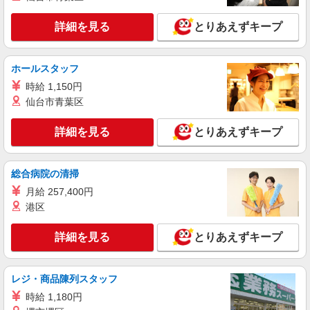
派遣社員
ランスタッド株式会社 船橋支店（船橋事業所）/FFBS112708
詳細を見る
とりあえずキープ
仕分け・ピッキング・梱包
時給1500円 ※交通費実費支給／当社規定あ
り。
ホールスタッフ
千葉県市川市田尻 自転車・バイク通勤OK
時給 1,150円
仙台市青葉区
詳細を見る
キープ
詳細を見る
とりあえずキープ
派遣社員
ランスタッド株式会社 船橋支店（船橋事業所）/FFBS112721
仕分け・ピッキング・梱包
総合病院の清掃
時給1400円 ※交通費実費支給／当社規定あ
月給 257,400円
り。
港区
千葉県市川市高谷 【送迎あり】西船橋駅より
無料送迎バス10分♪職場まで連れて行ってくれてら
詳細を見る
とりあえずキープ
くらく◎
詳細を見る
キープ
レジ・商品陳列スタッフ
派遣社員
時給 1,180円
ランスタッド株式会社 船橋支店（船橋事業所）/FFBS112704