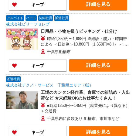
詳細を見る
キープ
アルバイト
パート
契約社員
派遣社員
株式会社ビリーフセレブ
日用品・小物を扱うピッキング・仕分け
時給1,350円〜1,688円 ※経験・能力・時間帯
による ＜日給例＞10,800円（1,350円×8H） ＜月
給例＞237,600円（1,350円×8H×22日）
千葉県船橋市
詳細を見る
キープ
派遣社員
株式会社テクノ・サービス 千葉県エリア（02）
工場のカンタン軽作業、倉庫での箱詰め・入出
荷など ★未経験OKのお仕事たくさん！
■時給1250円〜1450円（就業先により異なる）
＋交通費
千葉県内に多数あり 船橋市、市川市など
詳細を見る
キープ