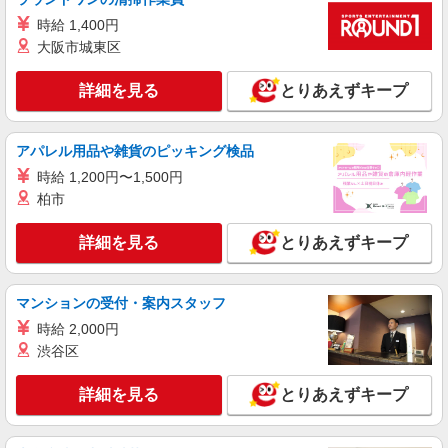
時給1145円 【給与支給日】 当月末締め/翌月
時給 1,400円
25日払い（指定口座へお振込み）
大阪市城東区
千葉県市川市下新宿3-7
詳細を見る
とりあえずキープ
詳細を見る
キープ
派遣社員
アパレル用品や雑貨のピッキング検品
SGフィルダー株式会社/A57418-001
時給 1,200円〜1,500円
荷物・商品仕分け
柏市
時給1310円
≪高谷M≫ 千葉県市川市高谷新町
詳細を見る
とりあえずキープ
詳細を見る
キープ
マンションの受付・案内スタッフ
派遣社員
時給 2,000円
株式会社バイトレ（ADM816651）
渋谷区
ECサイトの荷物の仕分け、倉庫内作業
詳細を見る
時給1500円
とりあえずキープ
千葉県市川市