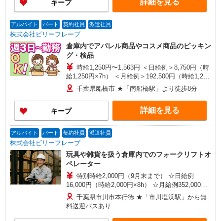
詳細を見る
キープ
アルバイト
パート
契約社員
派遣社員
株式会社ビリーフレーブ
倉庫内でアパレル商品やコスメ商品のピッキン
グ・検品
時給1,250円〜1,563円 ＜日給例＞8,750円（時
給1,250円×7h） ＜月給例＞192,500円（時給1,250
円×7h×22日） ※経験・能力による
千葉県船橋市 ★「南船橋駅」より徒歩8分
詳細を見る
キープ
アルバイト
パート
契約社員
派遣社員
株式会社ビリーフレーブ
玩具や雑貨を扱う倉庫内でのフォークリフトオ
ペレーター
特別時給2,000円（9月末まで） ☆日給例
16,000円（時給2,000円×8h） ☆月給例352,000円
（時給2,000円×8h×22日） 時給1,700円〜2,125円
千葉県市川市本行徳 ★「市川塩浜駅」から無
（通常時給） ※経験・能力等による
料送迎バスあり