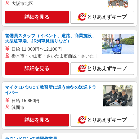
大阪市北区
作業スタッフ
時給1374円〜時給1600円（就業先により異な
詳細を見る
る）
とりあえずキープ
千葉県市川市
警備員スタッフ（イベント、道路、商業施設、
詳細を見る
キープ
大型駐車場、JR列車見張りなど）
日給 11,000円〜12,100円
派遣社員
栃木市・小山市・さいたま市西区・さいたま市岩槻区・久喜市・
ランスタッド株式会社 DCユニットOPs2 船橋事業所/FRLI100124
仕分け・ピッキング・梱包
詳細を見る
とりあえずキープ
時給1350円 ※交通費実費支給／当社規定あ
り。
千葉県市川市千鳥町 東西線「行徳駅」から無
マイクロバスにて教習所に通う生徒の送迎ドラ
イバー
料送迎バスあり◎
日給 15,850円
詳細を見る
キープ
箕面市
詳細を見る
とりあえずキープ
アルバイト
パート
コカ・コーラ ボトラーズジャパン＿市川SC【求人番号：85123】
軽作業スタッフ
ラウンドワンの清掃作業員