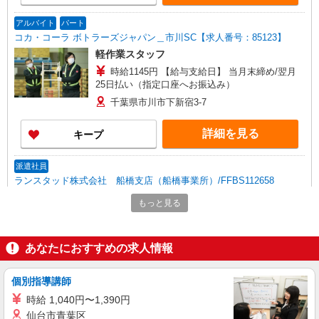
アルバイト
パート
コカ・コーラ ボトラーズジャパン＿市川SC【求人番号：85123】
軽作業スタッフ
時給1145円 【給与支給日】 当月末締め/翌月
25日払い（指定口座へお振込み）
千葉県市川市下新宿3-7
詳細を見る
キープ
派遣社員
ランスタッド株式会社 船橋支店（船橋事業所）/FFBS112658
仕分け・ピッキング・梱包
もっと見る
時給1350円 ※交通費実費支給／当社規定あ
り。
千葉県市川市塩浜 市川塩浜駅より徒歩15分、
あなたにおすすめの求人情報
無料送迎バスもでています◎ ※バイク・
自転車通勤OK
個別指導講師
詳細を見る
キープ
時給 1,040円〜1,390円
仙台市青葉区