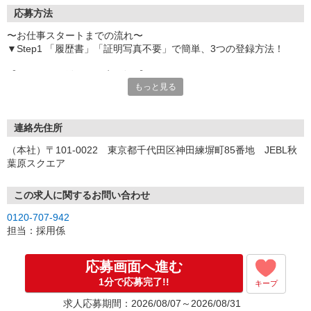
応募方法
〜お仕事スタートまでの流れ〜
▼Step1 「履歴書」「証明写真不要」で簡単、3つの登録方法！
【オンライン登録（目安5分）】
もっと見る
いつでも好きな時間に登録OK
【電話登録（目安20分）】
受付時間/平日9:00〜19:00
連絡先住所
※電話登録の場合、就業前には登録会へお越しください
（本社）〒101-0022 東京都千代田区神田練塀町85番地 JEBL秋
葉原スクエア
【来場登録（目安1時間30分）】
受付時間/平日10:00〜17:00
この求人に関するお問い合わせ
▼Step2 全国にあるお仕事の中から、あなたにピッタリのお仕事を
0120-707-942
ご案内
担当：採用係
▼Step3 就業前に職場見学で気になる事はしっかりチェック！
▼Step4 気に入ったら雇用契約・お仕事スタート
応募画面へ進む
応募⇒最短で2日後からの勤務も可能です！
1分で応募完了!!
キープ
求人応募期間：2026/08/07～2026/08/31