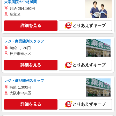
大学病院の中材滅菌
詳細を見る
キープ
月給 254,160円
足立区
派遣社員
株式会社バイトレ（ADM813716）
詳細を見る
とりあえずキープ
【リフトレ】フォークリフトオペレーター、手
元作業等
時給1350円
レジ・商品陳列スタッフ
千葉県市川市
時給 1,120円
神戸市垂水区
詳細を見る
キープ
詳細を見る
とりあえずキープ
アルバイト
パート
株式会社バイトレ（ADM805277）
久しぶりのお仕事に｜座ってできるモクモク軽
レジ・商品陳列スタッフ
作業
時給 1,300円
時給1200円（就業先により異なる）
大阪市中央区
千葉県市川市
詳細を見る
とりあえずキープ
詳細を見る
キープ