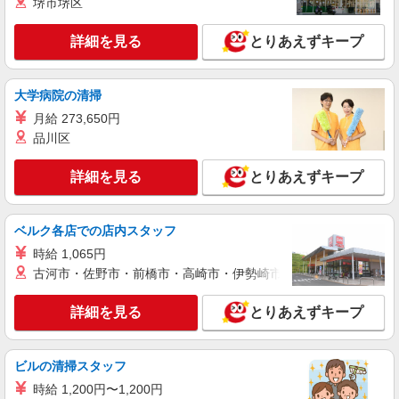
堺市堺区
仕分け・ピッキング・梱包
時給1500円 ※交通費実費支給／当社規定あ
詳細を見る
とりあえずキープ
り。
千葉県市川市塩浜 車・バイク・自転車通勤OK
大学病院の清掃
詳細を見る
月給 273,650円
キープ
品川区
派遣社員
ランスタッド株式会社 船橋支店（船橋事業所）/FFBS112723
詳細を見る
とりあえずキープ
仕分け・ピッキング・梱包
時給1400円 ※交通費実費支給／当社規定あ
ベルク各店での店内スタッフ
り。
時給 1,065円
千葉県市川市塩浜 車・バイク通勤OK！ 無料
古河市・佐野市・前橋市・高崎市・伊勢崎市・太田市・館林市・
駐車場あり
詳細を見る
とりあえずキープ
詳細を見る
キープ
アルバイト
パート
ビルの清掃スタッフ
株式会社バイトレ（ADM810910GT04）
時給 1,200円〜1,200円
【迷ったらコレ】箱に入れるだけ♪モクモク軽