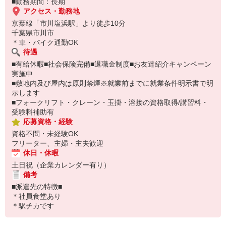
■勤務期間：長期
アクセス・勤務地
京葉線「市川塩浜駅」より徒歩10分
千葉県市川市
＊車・バイク通勤OK
待遇
■有給休暇■社会保険完備■退職金制度■お友達紹介キャンペーン
実施中
■敷地内及び屋内は原則禁煙※就業前までに就業条件明示書で明
示します
■フォークリフト・クレーン・玉掛・溶接の資格取得/講習料・
受験料補助有
応募資格・経験
資格不問・未経験OK
フリーター、主婦・主夫歓迎
休日・休暇
土日祝（企業カレンダー有り）
備考
■派遣先の特徴■
＊社員食堂あり
＊駅チカです