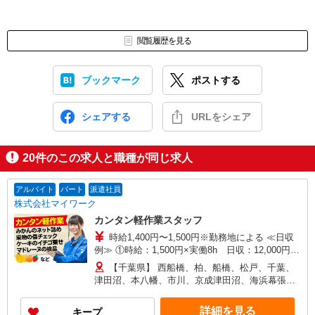
閲覧履歴を見る
ブックマーク
ポストする
シェアする
URLをシェア
20
件のこの求人と職種が同じ求人
アルバイト
パート
派遣社員
株式会社マイワーク
カンタン軽作業スタッフ
時給1,400円〜1,500円※勤務地による ≪日収
例≫ ①時給：1,500円×実働8h 日収：12,000円
②時給：1,450円×実働8h+期間限定特別手当：400
【千葉県】 西船橋、柏、船橋、松戸、千葉、
円 日収：12,000円 ③時給：1,400円×実働8h+期
津田沼、本八幡、市川、京成津田沼、海浜幕張、
間限定特別手当：800円 日収：12,000円 ◎日払
北習志野、京成船橋、新松戸、東松戸、新津田
い・週払い選択可能（日払いは手数料なし） ◎残
沼、南柏、行徳、馬橋、他 他にも一都三県各地に
詳細を見る
キープ
業手当、リーダー手当、深夜手当あり！