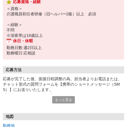
応募資格・経験
＜資格＞
介護職員初任者研修（旧ヘルパー2級）以上 必須
＜経験＞
不問
※深夜帯は18歳以上
休日・休暇
勤務日数:週2日以上
勤務曜日:応相談
応募方法
応募が完了した後、面接日程調整の為、担当者よりお電話または、
チャット形式の質問フォームを【携帯のショートメッセージ（SM
S）】にお送りいたします。
【応募から採用までの流れ】
もっと見る
1.応募…Webもしくはお電話より応募ください。
2.面接…ご質問や働き方の相談も受け付けます。
※面接時に適性検査＋実技試験を実施
※実技試験はドライバーの職種のみとなります。
地図
3.採用…入社日はご相談に応じます。
勤務地