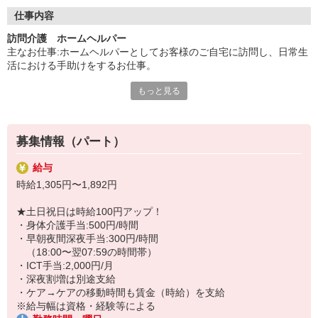
◇長く安心して働ける環境づくり
・ツクイ独自の福祉厚生制度でプライベートも充実
仕事内容
・子育てサポート企業として「くるみん認定」の取得
訪問介護 ホームヘルパー
・子育て支援の福利厚生制度あり！子育てと仕事の両立を応援◎
主なお仕事:ホームヘルパーとしてお客様のご自宅に訪問し、日常生
・スタッフ何でも相談窓口やライフキャリア相談など、各相談窓
活における手助けをするお仕事。
口あり
もっと見る
◇生活援助と身体介護
◇頑張った分、スタッフに還元！
（身体介護は＋500円/時間、土日祝＋100円/時間）
・2024年冬季賞与からインセンティブ賞与を導入
※アプリを使用した記録（ICT手当＋2,000円/月）
・パートは特別手当の支給あり
※慣れるまで同行研修あり
募集情報（パート）
※外出時の移動手段:私用自転車・私用電動アシスト自転車
給与
★＼サービス・職種の魅力／
時給1,305円〜1,892円
自分のライフスタイルに合わせて、都合の良い時間に働くことがで
きます。自分のペースでキャリアを積むことも可能で資格をいか
★土日祝日は時給100円アップ！
し、年齢を気にせず、体が動く限り続けられることも、働きやすさ
・身体介護手当:500円/時間
のメリットです。不安がなくなるまで同行研修があり、必要時や困
・早朝夜間深夜手当:300円/時間
ったときは、相談やアドバイスを受けることが可能です。
（18:00〜翌07:59の時間帯）
・ICT手当:2,000円/月
・深夜割増は別途支給
・ケア→ケアの移動時間も賃金（時給）を支給
※給与幅は資格・経験等による