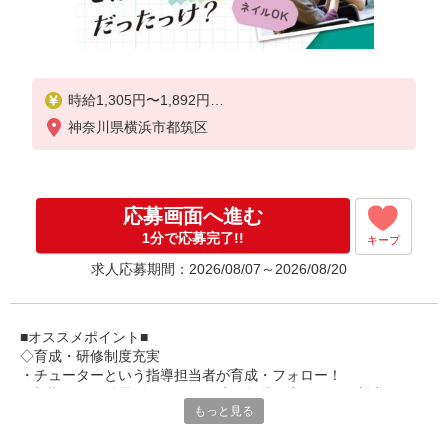
時給1,305円〜1,892円
神奈川県横浜市都筑区
★土日祝日は時給100円アップ！
・身体介護手当:500円/時間
・早朝夜間深夜手当:300円/時間
（18:00〜翌07:59の時間帯）
応募画面へ進む
・ICT手当:2,000円/月
・深夜割増は別途支給
1分で応募完了!!
キープ
・ケア→ケアの移動時間も賃金（時給）を支給
求人応募期間：2026/08/07～2026/08/20
※給与幅は資格・経験等による
■オススメポイント■
◇育成・研修制度充実
・チューターという指導担当者が育成・フォロー！
・初期研修や階層別研修など、成長段階に応じた研修制度あり
もっと見る
・キャリアアップ支援制度を活用して働きながら資格取得が可能