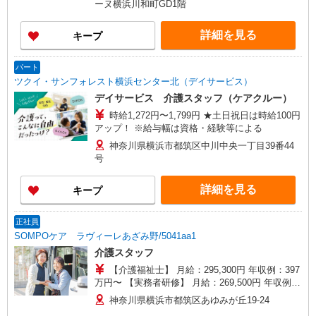
ーヌ横浜川和町GD1階
（時給）を支給 ・土日祝日手当:100円/時間含む
※給与幅は資格・経験等による
詳細を見る
キープ
パート
ツクイ・サンフォレスト横浜センター北（デイサービス）
デイサービス 介護スタッフ（ケアクルー）
時給1,272円〜1,799円 ★土日祝日は時給100円
アップ！ ※給与幅は資格・経験等による
神奈川県横浜市都筑区中川中央一丁目39番44
号
詳細を見る
キープ
正社員
SOMPOケア ラヴィーレあざみ野/5041aa1
介護スタッフ
【介護福祉士】 月給：295,300円 年収例：397
万円〜 【実務者研修】 月給：269,500円 年収例：
364万円〜 【初任者研修・無資格】 月給：
神奈川県横浜市都筑区あゆみが丘19-24
259,800円 年収例：351万円〜 ※職務手当、働き