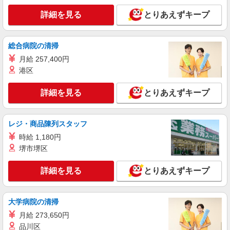
詳細を見る
とりあえずキープ
職業紹介
株式会社kotrio /●YK-S-2114705
都筑ふれあいの丘駅／無理なく働く♪自立度高
総合病院の清掃
めな有料老人ホームパート職員
月給 257,400円
時給1550円〜2312円 ＜交通費全支給(ガソリ
港区
ン代含む)＞
都筑区
詳細を見る
とりあえずキープ
詳細を見る
キープ
レジ・商品陳列スタッフ
職業紹介
時給 1,180円
株式会社kotrio /●YK-S-1869792
堺市堺区
シニアマンション▼安否確認や生活補助がメイ
ン
詳細を見る
とりあえずキープ
時給1550円〜2312円 ＜交通費全支給(ガソリ
ン代含む)＞
横浜市都筑区内
大学病院の清掃
月給 273,650円
詳細を見る
キープ
品川区