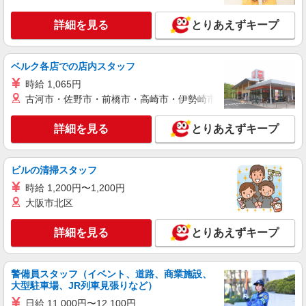
派遣社員
詳細を見る
とりあえずキープ
株式会社kotrio /●YK-H-2100596
日払も選べる／都筑ふれあいの丘駅＊高級シニ
アマンションSTAFF
ベルク各店での店内スタッフ
時給1600円〜2250円 ＜日払い有/週払い有/交
時給 1,065円
通費全支給(ガソリン代含む)＞
古河市・佐野市・前橋市・高崎市・伊勢崎市・太田市・館林市・
都筑区 都筑ふれあいの丘駅
詳細を見る
とりあえずキープ
詳細を見る
キープ
ビルの清掃スタッフ
職業紹介
株式会社kotrio /●YK-S-2021873
時給 1,200円〜1,200円
≪運転好きの方歓迎≫未経験でも活躍できる！
大阪市北区
デイサービスSTAFF
詳細を見る
時給1550円〜2312円 ＜交通費全支給(ガソリ
とりあえずキープ
ン代含む)＞
横浜市都筑区内
警備員スタッフ（イベント、道路、商業施設、
大型駐車場、JR列車見張りなど）
詳細を見る
キープ
日給 11,000円〜12,100円