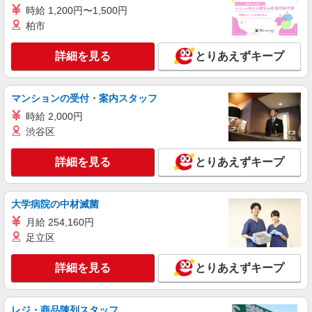
（上記給与とは別に支給） 下記資格をお持ちの方
時給 1,200円〜1,500円
職業紹介
歓迎 ・認知症介護基礎研修 ・初任者研修 ・実務
株式会社kotrio /●YK-S-2115078
柏市
者研修 ・介護福祉士 など
≪センター北駅≫障がい者デイサービス！生活
サポート、相談など
詳細を見る
とりあえずキープ
時給1550円〜2312円 ＜交通費全支給(ガソリ
ン代含む)＞
マンションの受付・案内スタッフ
横浜市都筑区内多数
時給 2,000円
渋谷区
詳細を見る
キープ
詳細を見る
とりあえずキープ
派遣社員
株式会社トラストグロース 新宿本社 第2営業部
特別養護老人ホームでの介護士
大学病院の中材滅菌
時給：1600円〜1750円 ※資格や経験などによ
月給 254,160円
る
足立区
神奈川県横浜市都筑区
詳細を見る
とりあえずキープ
詳細を見る
キープ
派遣社員
レジ・商品陳列スタッフ