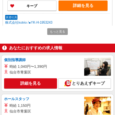
がい向上手当、日祝手当（月平均2回分）、夜勤手
詳細を見る
キープ
当（月平均5回分）等、毎月平均的に支払われる手
当を含みます。 ※介護福祉士のみ、特別職務手当
も含む ◎残業時は別途時間外手当支給（超過1
派遣社員
分〜） ◎賞与 基本給2.08ヶ月分/年支給
株式会社kotrio /●YK-H-1953243
センター南駅｜小さなグループホームで家事や
もっと見る
生活のサポート！
時給1600円〜2250円 ＜日払い有/週払い有/交
通費全支給(ガソリン代含む)＞
あなたにおすすめの求人情報
横浜市都筑区 センター南駅スグ
個別指導講師
詳細を見る
キープ
時給 1,040円〜1,390円
仙台市青葉区
派遣社員
株式会社トラストグロース 新宿本社 第2営業部
詳細を見る
とりあえずキープ
介護老人保健施設での夜専介護士
1夜勤：25500円〜28050円 ※資格や経験など
による
ホールスタッフ
神奈川県横浜市都筑区
時給 1,150円
仙台市青葉区
詳細を見る
キープ