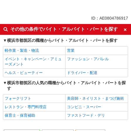
パート
同じ特徴から川和町駅の求人を探す
ID：AE0804786917
入社日応相談
即日勤務OK
その他の条件でバイト・アルバイト・パートを探す
友達と応募OK
職場見学OKまたは説明会あり
横浜市都筑区の職種からバイト・アルバイト・パートを探す
未経験歓迎
経験者・有資格者歓迎
軽作業・製造・物流
営業
女性活躍中
主婦・主夫歓迎
イベント・キャンペーン・アミュ
ファッション・アパレル
フリーター歓迎
学歴不問
ーズメント
ブランクOK
ミドル（40代～）活躍中
ヘルス・ビューティー
ドライバー・配達
エルダー（50代～）活躍中
昇給あり
横浜市都筑区の人気の職種からバイト・アルバイト・パートを探
禁煙・分煙
バイク通勤OK
す
自転車通勤OK
残業ほぼなし
フォークリフト
美容師・ネイリスト・まつげ施術
副業・WワークOK
転勤なし
レストラン・専門料理店
コンビニ・スーパー
交通費支給
社会保険あり
保育士・保育補助
ファストフード・デリ
産休・育休取得実績あり
各種手当（家族・役職・インセン
ティブなど）あり