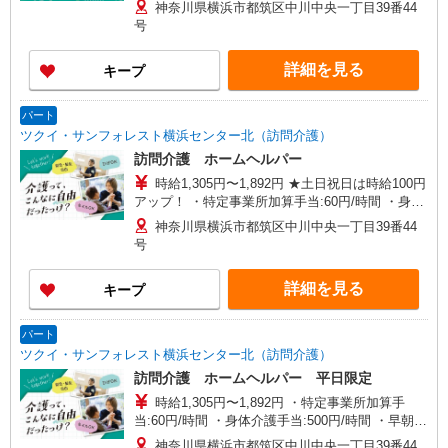
手当:60円/時間 ※給与幅は資格・経験等による
神奈川県横浜市都筑区中川中央一丁目39番44
号
詳細を見る
キープ
パート
ツクイ・サンフォレスト横浜センター北（訪問介護）
訪問介護 ホームヘルパー
時給1,305円〜1,892円 ★土日祝日は時給100円
アップ！ ・特定事業所加算手当:60円/時間 ・身体
介護手当:500円/時間 ・早朝夜間深夜手当:300円/
神奈川県横浜市都筑区中川中央一丁目39番44
時間 （18:00〜翌07:59の時間帯） ・ICT手
号
当:2,000円/月 ・深夜割増は別途支給 ・ケア→ケ
アの移動時間も賃金（時給）を支給 ※給与幅は資
詳細を見る
キープ
格・経験等による
パート
ツクイ・サンフォレスト横浜センター北（訪問介護）
訪問介護 ホームヘルパー 平日限定
時給1,305円〜1,892円 ・特定事業所加算手
当:60円/時間 ・身体介護手当:500円/時間 ・早朝夜
間深夜手当:300円/時間 （18:00〜翌07:59の時間
神奈川県横浜市都筑区中川中央一丁目39番44