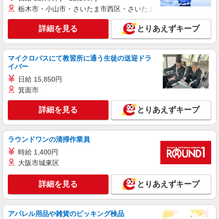
栃木市・小山市・さいたま市西区・さいたま市岩槻区・久喜市・
派遣社員
株式会社kotrio /●YK-H-2013383
詳細を見る
とりあえずキープ
センター南駅★グループホームで夜勤専従★日
払いOK★履歴書不要
時給1600円〜2250円 ＜日払い有/週払い有/交
マイクロバスにて教習所に通う生徒の送迎ドラ
通費全支給(ガソリン代含む)＞
イバー
横浜市都筑区 センター南駅スグ
日給 15,850円
箕面市
詳細を見る
キープ
詳細を見る
とりあえずキープ
職業紹介
株式会社kotrio /●YK-S-2098441
ラウンドワンの清掃作業員
≪仲町台駅≫高月給24万〜/賞与年2回｜就労支
援施設
時給 1,400円
【正社員】月給240,000〜400,000円 ・基本
大阪市城東区
給：200,000円〜220,000円 ・資格手当：10,000〜
30,000円 ・役職手当：10,000〜70,000円 ・処遇改
神奈川県横浜市都筑区
詳細を見る
とりあえずキープ
善手当：20,000〜60,000円（勤続年数、保有資格
により変動） ・固定残業手当：20,000円（10時
詳細を見る
キープ
間） ※固定残業時間を超過する場合には超過勤務
アパレル用品や雑貨のピッキング検品
手当として別途支給 ・夜勤手当：10,000円/1回