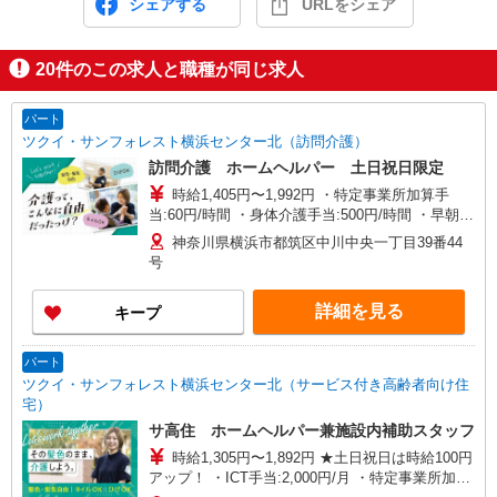
シェアする
URLをシェア
20
件のこの求人と職種が同じ求人
パート
ツクイ・サンフォレスト横浜センター北（訪問介護）
訪問介護 ホームヘルパー 土日祝日限定
時給1,405円〜1,992円 ・特定事業所加算手
当:60円/時間 ・身体介護手当:500円/時間 ・早朝夜
間深夜手当:300円/時間 （18:00〜翌07:59の時間
神奈川県横浜市都筑区中川中央一丁目39番44
帯） ・ICT手当:2,000円/月 ・深夜割増は別途支給
号
・ケア→ケアの移動時間も賃金（時給）を支給 ・
土日祝日手当:100円/時間含む ※給与幅は資格・経
詳細を見る
キープ
験等による
パート
ツクイ・サンフォレスト横浜センター北（サービス付き高齢者向け住
宅）
サ高住 ホームヘルパー兼施設内補助スタッフ
時給1,305円〜1,892円 ★土日祝日は時給100円
アップ！ ・ICT手当:2,000円/月 ・特定事業所加算