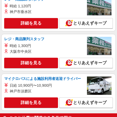
株式会社トラストグロース 新宿本社 第2営業部
時給 1,120円
介護老人保健施設での夜専介護士
神戸市垂水区
1夜勤：24000円〜30000円 ※資格や経験など
による
詳細を見る
とりあえずキープ
神奈川県横浜市都筑区
詳細を見る
キープ
レジ・商品陳列スタッフ
時給 1,300円
派遣社員
大阪市中央区
株式会社トラストグロース 新宿本社 第2営業部
グループホームでの夜専介護士
詳細を見る
とりあえずキープ
1夜勤：27900円〜29700円 ※資格や経験など
による
マイクロバスによる施設利用者送迎ドライバー
神奈川県横浜市都筑区
日給 10,900円〜10,900円
詳細を見る
キープ
神戸市須磨区
詳細を見る
とりあえずキープ