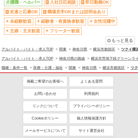
介護職・ヘルパー
入社日応相談
即日勤務OK
研修制度あり
社員登用あり
資格取得支援制度あり
友達と応募OK
職場見学OKまたは説明会あり
髪型・髪色自由
髭（ひげ）OK
ネイルOK
未経験歓迎
経験者・有資格者歓迎
女性活躍中
主婦・主夫歓迎
フリーター歓迎
同じ職種から求人を探す
もっと見る
医療・介護・福祉
アルバイト・バイト・求人TOP
関東
神奈川県
横浜市都筑区
ツクイ横
介護職・ヘルパー
アルバイト・バイト・求人TOP
神奈川県の路線
横浜市営地下鉄グリーンラ
同じ特徴から求人を探す
職種・条件一覧
医療・介護・福祉
関東
神奈川県
横浜市都筑区
ツク
未経験歓迎
ミドル（40代～）活躍中
副業・WワークOK
掲載ご希望のお客様へ
交通費支給
よくある質問
社会保険あり
産休・育休取得実績あり
お問い合わせ
利用規約
社員登用あり
リンクについて
プライバシーポリシー
Cookieポリシー
個人情報保護方針
メールサービスについて
サイト運営会社