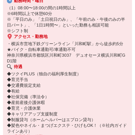
勤務時間・曜日
（1）08:00〜18:00の間の1時間以上
※6時間以上で休憩60分
※「平日のみ」「土日祝日のみ」、「午前のみ・午後のみの半
日パート」、「1日1時間〜」といった勤務も相談可能
※シフト制
アクセス・勤務地
・横浜市営地下鉄グリーンライン「川和町駅」から徒歩約5分
★バイク・自転車通勤可/車通勤不可
神奈川県横浜市都筑区川和町3037 デュオセーヌ横浜川和町G
D1階
待遇
◆ツクイPLUS（独自の福利厚生制度）
◆育児手当
◆交通費規定支給
◆有給
◆社保完備（準法令）
◆産前産後介護休暇
◆育児・介護休業
◆キャリアアップ支援制度
◆制服貸与（ホームヘルパーはエプロン貸与）
◆髪色やネイル・まつげエクステ・ひげもOK！（※社内ガイド
ラインあり）