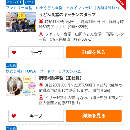
NEW
アルバイト
パート
ファミリー食堂 山田うどん食堂 日高インター店（店舗番号176）
うどん食堂のキッチンスタッフ
時給1180円 高校生／時給1150円 日・祝日は時
給50円アップ！（9時〜22時）
ファミリー食堂 山田うどん食堂 日高インタ
ー店 （埼玉県狭山市根岸507-1）
詳細を見る
キープ
正社員
株式会社HITOWA フードサービスカンパニー
調理補助事務【正社員】
月給20万500円〜21万5,500円 ※給与は経験や
前職給与に応じて決定します。 賞与年2回
イリーゼ狭山入曽 はなれ （埼玉県狭山市大字
南入曽西ノ前原877番-1）
詳細を見る
キープ
正社員