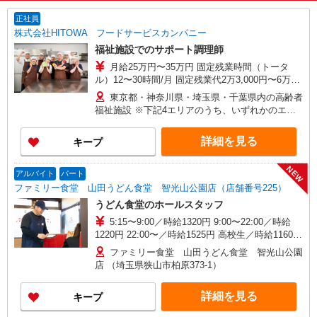
正社員
株式会社HITOWA フードサービスカンパニー
福祉施設でのサポート調理師
月給25万円〜35万円 固定残業時間（トータ
ル）12〜30時間/月 固定残業代2万3,000円〜6万
3,000円 超過分別途支給 ※給与は経験や前職給与
東京都・神奈川県・埼玉県・千葉県内の高齢者
に応じて決定します。 賞与年2回
福祉施設 ※下記4エリアのうち、いずれかのエリ
ア・市を担当していただきます。 担当いただく
範囲は、お住まいやご希望を考慮して決定いたし
詳細を見る
キープ
ますのでご相談ください。 ［1］東京エリア
… 八王子市、立川市、府中市、調布市、狛江市
NEW
［2］神奈川エリア …川崎市、横浜市青葉区
アルバイト
パート
［3］千葉エリア … 千葉市緑区、船橋市、市原
ファミリー食堂 山田うどん食堂 智光山公園店（店舗番号225）
市、木更津市、松戸市、柏市、流山市 ［4］埼玉
うどん食堂のホールスタッフ
エリア … さいたま市大宮区、所沢市、入間
5:15〜9:00／時給1320円 9:00〜22:00／時給
市、狭山市、和光市、朝霞市
1220円 22:00〜／時給1525円 高校生／時給1160円
日・祝日は時給50円アップ！（9時〜22時）
ファミリー食堂 山田うどん食堂 智光山公園
店 （埼玉県狭山市柏原373-1）
詳細を見る
キープ