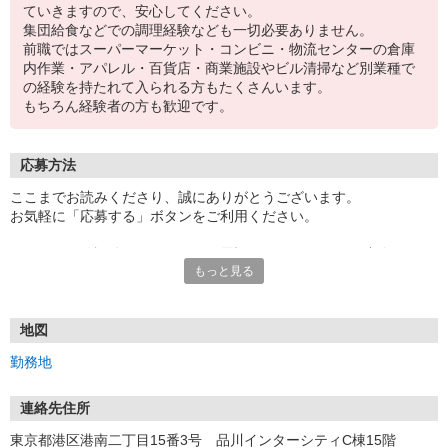
ていきますので、安心してください。
集団給食などでの調理経験なども一切必要ありません。
前職ではスーパーマーケット・コンビニ・物流センターの倉庫
内作業・アパレル・百貨店・商業施設やビル清掃など別業種で
の経験を持たれて入られる方もたくさんいます。
もちろん経験者の方も歓迎です。
応募方法
ここまでお読みくださり、誠にありがとうございます。
お気軽に「応募する」ボタンをご利用ください。
エントリー確認後、こちらよりお電話またはSMSにてご連絡をさせ
もっと見る
ていただきます。
★WEBエントリーは24時間いつでも受付できます。
お電話の際は「イーアイデムを見た」と伝えるとスムーズです。
地図
面接時には履歴書（写真貼付）をご持参ください。
勤務地
連絡先住所
東京都港区港南二丁目15番3号 品川インターシティC棟15階