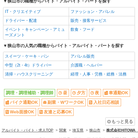
狭山市の職種からバイト・アルバイト・パートを探す
バイク通勤OK
副業・WワークOK
IT・クリエイティブ
ファッション・アパレル
入社日応相談
Web面接OK
ドライバー・配達
販売・接客サービス
友達と応募OK
職場見学OKまたは説明会あり
イベント・キャンペーン・アミュ
飲食・フード
未経験歓迎
経験者・有資格者歓迎
ーズメント
新卒・第二新卒歓迎
女性活躍中
狭山市の人気の職種からバイト・アルバイト・パートを探す
主婦・主夫歓迎
フリーター歓迎
スイーツ・ケーキ・パン
アパレル販売
学歴不問
ブランクOK
中型（2t・4t）ドライバー
介護職・ヘルパー
ミドル（40代～）活躍中
エルダー（50代～）活躍中
清掃・ハウスクリーニング
経理・人事・労務・総務・法務
シニア（60代～）活躍中
ボーナス・賞与あり
昇給あり
時間固定シフト制
調理・調理補助・調理師
昼
夕方
夜
車通勤OK
時間や曜日が選べる・シフト自由
禁煙・分煙
バイク通勤OK
副業・WワークOK
入社日応相談
交通費支給
社会保険あり
家賃補助・住宅手当有
まかない・食事補助
Web面接OK
友達と応募OK
産休・育休取得実績あり
退職金・財形貯蓄制度あり
もっと見る
各種手当（家族・役職・インセン
社割・特典あり
アルバイト・バイト・求人TOP
関東
埼玉県
狭山市
株式会社HITOW
ティブなど）あり