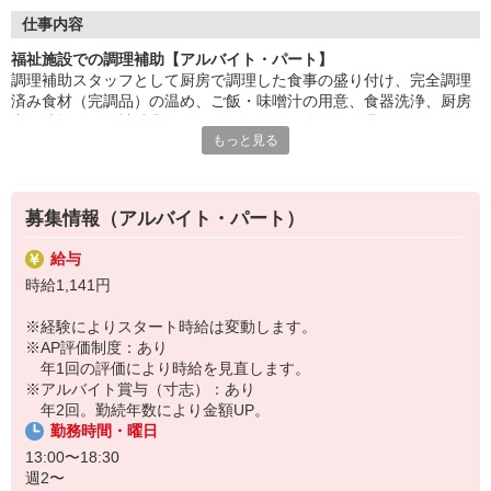
盛付け・配膳・洗浄など、調理師のサポートが中心。
仕事内容
丁寧な研修があるので、未経験・ブランクのある方も安心です。
福祉施設での調理補助【アルバイト・パート】
調理補助スタッフとして厨房で調理した食事の盛り付け、完全調理
「ありがとう」の言葉が、毎日の励みに。誰かの暮らしを支え
済み食材（完調品）の温め、ご飯・味噌汁の用意、食器洗浄、厨房
る、
内の清掃などの補助業務をお願いします。簡単な作業なのでスキル
あたたかいお仕事です。
もっと見る
は必要ありません。お仕事復帰の方や未経験スタートの方大歓迎で
す！先輩が丁寧にサポートしますのでご安心ください。
HITOWAのフードサービスカンパニーは、全国300以上の施設で
給食運営を行う業界大手。
地域に根ざしたサービスを展開し、安心・安全な食事づくりを支
募集情報（アルバイト・パート）
えています。
給与
時給1,141円
※経験によりスタート時給は変動します。
※AP評価制度：あり
年1回の評価により時給を見直します。
※アルバイト賞与（寸志）：あり
年2回。勤続年数により金額UP。
勤務時間・曜日
13:00〜18:30
週2〜