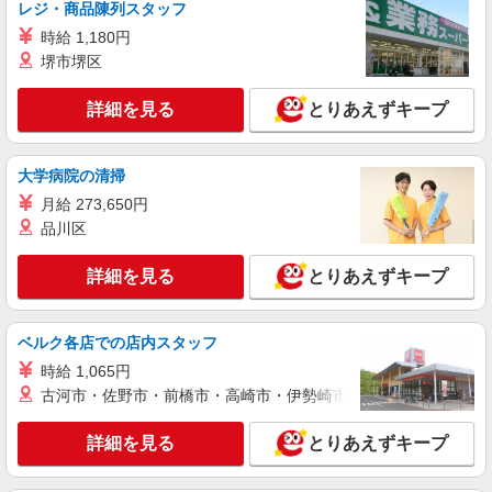
福祉施設での調理補助【アルバイト・パート】
レジ・商品陳列スタッフ
時給1,141円以上 ※経験によりスタート時給は
時給 1,180円
変動します。 ※AP評価制度：あり 年1回の評価
堺市堺区
により時給を見直します。 ※アルバイト賞与（寸
イリーゼ狭山入曽 はなれ （埼玉県狭山市大字
志）：あり 年2回。勤続年数により金額UP。
南入曽西ノ前原877番-1）
詳細を見る
とりあえずキープ
詳細を見る
キープ
大学病院の清掃
正社員
月給 273,650円
株式会社HITOWA フードサービスカンパニー
品川区
福祉施設での調理師（チーフ候補）【正社員】
月給25万円〜28万円 ※給与は経験や前職給与
詳細を見る
とりあえずキープ
に応じて決定します。 賞与年2回
イリーゼ狭山入曽 はなれ （埼玉県狭山市大字
南入曽西ノ前原877番-1）
ベルク各店での店内スタッフ
時給 1,065円
詳細を見る
キープ
古河市・佐野市・前橋市・高崎市・伊勢崎市・太田市・館林市・
アルバイト
パート
詳細を見る
とりあえずキープ
株式会社HITOWA フードサービスカンパニー
福祉施設での調理補助【アルバイト・パート】