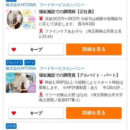
株式会社HITOWA フードサービスカンパニー
福祉施設での調理師【正社員】
月給24万円〜28万円 ※給与は経験や前職給与
に応じて決定します。 賞与年2回
ファインケアあおぞら （埼玉県狭山市富士見
1-23-14）
詳細を見る
キープ
アルバイト
パート
株式会社HITOWA フードサービスカンパニー
福祉施設での調理員【アルバイト・パート】
時給1,300円以上 ※経験によりスタート時給は
変動します。 ※AP評価制度：あり 年1回の評価
により時給を見直します。 ※アルバイト賞与（寸
イリーゼ狭山入曽 はなれ （埼玉県狭山市大字
志）：あり 年2回。勤続年数により金額UP。
南入曽西ノ前原877番-1）
詳細を見る
キープ
正社員