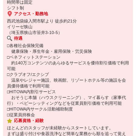
時間帯は固定
シフト制
アクセス・勤務地
西武池袋線入間市駅より 徒歩約21分
イリーゼ狭山
（埼玉県狭山市笹井3-10-5）
待遇
□各種社会保険完備
健康保険・厚生年金・雇用保険・労災保険
□ベネフィットステーション
約140万コンテンツのあらゆるサービスを優待割引価格で利用
可能
□クラブオフ/エクシブ
温泉やレジャー施設、映画館、リゾートホテル等の施設を会
員優待価格で利用可能
□HITOWA内割引サービス
おそうじ本舗（ハウスクリーニング）、マイ暮らす（家事代
行）・ベビーシッティングなどを従業員割引価格で利用可能
□HITOWA内サークル活動補助制度
□従業員持株会
応募資格・経験
ほとんどのスタッフが未経験からスタートしています。
まずは盛り付けや食器洗浄など簡単な業務から順を追って覚え