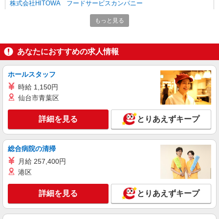
株式会社HITOWA フードサービスカンパニー
福祉施設での調理師【正社員】
もっと見る
月給22万円〜27万円 ※給与は経験や前職給与
に応じて決定します。 賞与年2回
イリーゼ狭山・富士見 （埼玉県狭山市入間川
あなたにおすすめの求人情報
3155-1）
ホールスタッフ
詳細を見る
キープ
時給 1,150円
仙台市青葉区
アルバイト
パート
株式会社HITOWA フードサービスカンパニー
詳細を見る
とりあえずキープ
福祉施設での調理補助【アルバイト・パート】
時給1,141円以上 ※経験によりスタート時給は
変動します。 ※AP評価制度：あり 年1回の評価
総合病院の清掃
により時給を見直します。 ※アルバイト賞与（寸
イリーゼ狭山 （埼玉県狭山市笹井3-10-5）
志）：あり 年2回。勤続年数により金額UP。
月給 257,400円
港区
詳細を見る
キープ
詳細を見る
とりあえずキープ
アルバイト
パート
株式会社HITOWA フードサービスカンパニー