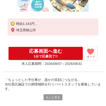
時給1,141円
埼玉県狭山市
※経験によりスタート時給は変動します。
※AP評価制度：あり
年1回の評価により時給を見直します。
※アルバイト賞与（寸志）：あり
応募画面へ進む
年2回。勤続年数により金額UP。
1分で応募完了!!
キープ
求人応募期間：2026/08/07～2026/08/31
「ちょっとした手仕事が、誰かの笑顔につながる」
当社受託施設での調理補助を行うパートスタッフを募集していま
す。
◎40〜60代の主婦の方が多数活躍中。
もっと見る
ご家庭での経験を活かして、社会とつながりながら、無理なく働
けるお仕事です。