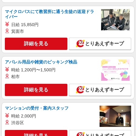
福祉施設での調理師（チーフ候補）【正社員】
月給25万円〜30万円 ※給与は経験や前職給与
マイクロバスにて教習所に通う生徒の送迎ドラ
に応じて決定します。 賞与年2回
イバー
イリーゼ狭山・富士見 （埼玉県狭山市入間川
日給 15,850円
3155-1）
箕面市
詳細を見る
キープ
詳細を見る
とりあえずキープ
アルバイト
パート
株式会社HITOWA フードサービスカンパニー
アパレル用品や雑貨のピッキング検品
福祉施設での調理補助【アルバイト・パート】
時給 1,200円〜1,500円
時給1,141円〜1,161円 ※経験によりスタート
柏市
時給は変動します。 ※AP評価制度：あり 年1回
の評価により時給を見直します。 ※アルバイト賞
イリーゼ狭山・富士見 （埼玉県狭山市入間川
詳細を見る
とりあえずキープ
与（寸志）：あり 年2回。勤続年数により金額
3155-1）
UP。
詳細を見る
キープ
マンションの受付・案内スタッフ
時給 2,000円
正社員
渋谷区
株式会社HITOWA フードサービスカンパニー
福祉施設での調理師【正社員】
詳細を見る
とりあえずキープ