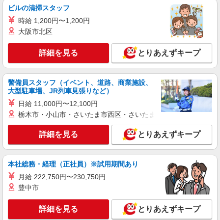
ビルの清掃スタッフ
時給1,141円 ※経験によりスタート時給は変動
します。 ※AP評価制度：あり 年1回の評価によ
時給 1,200円〜1,200円
り時給を見直します。 ※アルバイト賞与（寸
イリーゼ狭山・富士見 （埼玉県狭山市入間川
大阪市北区
志）：あり 年2回。勤続年数により金額UP。
3155-1）
詳細を見る
とりあえずキープ
詳細を見る
キープ
警備員スタッフ（イベント、道路、商業施設、
正社員
大型駐車場、JR列車見張りなど）
株式会社HITOWA フードサービスカンパニー
日給 11,000円〜12,100円
福祉施設での調理師（エリアチーフ）【正社
員】
栃木市・小山市・さいたま市西区・さいたま市岩槻区・久喜市・
月給28万円〜30万円 ※給与は経験や前職給与
詳細を見る
に応じて決定します。 賞与年2回
とりあえずキープ
ホームステーション狭山 （埼玉県狭山市入間
川1528-1）
本社総務・経理（正社員）※試用期間あり
詳細を見る
月給 222,750円〜230,750円
キープ
豊中市
正社員
詳細を見る
とりあえずキープ
株式会社HITOWA フードサービスカンパニー