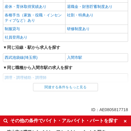
産休・育休取得実績あり
退職金・財形貯蓄制度あり
各種手当（家族・役職・インセン
社割・特典あり
ティブなど）あり
制服貸与
研修制度あり
社員登用あり
同じ沿線・駅から求人を探す
西武池袋線(埼玉県)
入間市駅
同じ職種から入間市駅の求人を探す
調理・調理補助・調理師
関連する条件をもっと見る
同じ雇用形態から入間市駅の求人を探す
アルバイト
パート
同じ特徴から入間市駅の求人を探す
ID：AE0805817718
昼
夕方
その他の条件でバイト・アルバイト・パートを探す
夜
車通勤OK