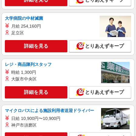
月給23万1,000円〜26万円 ※給与は経験や前職
給与に応じて決定します。 賞与年2回
ホームステーション狭山 （埼玉県狭山市入間
大学病院の中材滅菌
川1528-1）
月給 254,160円
足立区
詳細を見る
キープ
詳細を見る
とりあえずキープ
正社員
株式会社HITOWA フードサービスカンパニー
福祉施設での調理師【正社員】
レジ・商品陳列スタッフ
月給23万1,000円〜26万円 ※給与は経験や前職
時給 1,300円
給与に応じて決定します。 賞与年2回
大阪市中央区
イリーゼ狭山入曽 はなれ （埼玉県狭山市大字
南入曽西ノ前原877番-1）
詳細を見る
とりあえずキープ
詳細を見る
キープ
マイクロバスによる施設利用者送迎ドライバー
正社員
日給 10,900円〜10,900円
株式会社HITOWA フードサービスカンパニー
神戸市須磨区
福祉施設での栄養士【正社員】