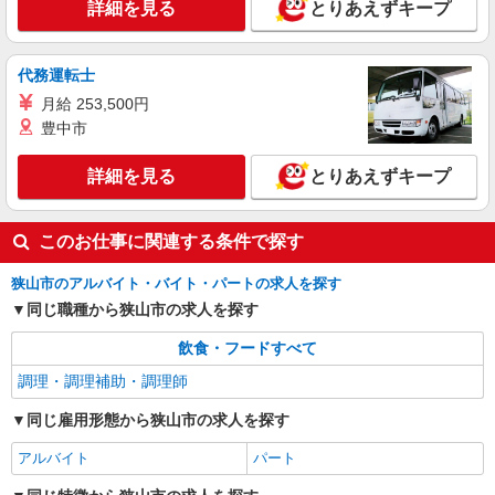
月給24万円〜28万円 ※給与は経験や前職給与
詳細を見る
とりあえずキープ
に応じて決定します。 賞与年2回
ファインケアあおぞら （埼玉県狭山市富士見
1-23-14）
代務運転士
月給 253,500円
詳細を見る
キープ
豊中市
アルバイト
パート
詳細を見る
とりあえずキープ
株式会社HITOWA フードサービスカンパニー
福祉施設での調理員【アルバイト・パート】
このお仕事に関連する条件で探す
時給1,200円以上 ※経験によりスタート時給は
変動します。 ※AP評価制度：あり 年1回の評価
狭山市のアルバイト・バイト・パートの求人を探す
により時給を見直します。 ※アルバイト賞与（寸
ホームステーション狭山 （埼玉県狭山市入間
志）：あり 年2回。勤続年数により金額UP。
同じ職種から狭山市の求人を探す
川1528-1）
飲食・フードすべて
詳細を見る
キープ
調理・調理補助・調理師
同じ雇用形態から狭山市の求人を探す
アルバイト
パート