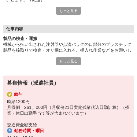
もっと見る
ウレシイ小休憩あり、仕事の合間にリフレッシュ。車・バイク通
勤OK。
※毎週金曜はノー残業dayになります（1直8時-17時/2直17時-28
時）
仕事内容
※給与即払いサービスは就業状況によって利用できないケースが
製品の検査・運搬
ございます。詳細はオペレーターまでお問合せください。
機械から払い出された注射器や点滴バッグの口部分のプラスチック
製品を抜取りで検査・オリ梱に入れる、棚入れ作業などをお願いし
『テクノ・サービス』は、派遣業界大手スタッフサービスグルー
ます。（派遣）
プです。
もっと見る
ウレシイ小休憩あり、仕事の合間にリフレッシュ。車・バイク通勤
全国にあるお仕事の中から、一人ひとりのスキルや希望条件に応
OK。
じたお仕事をご案内します。
※毎週金曜はノー残業dayになります（1直8時-17時/2直17時-28
安全管理体制も万全ですので安心してご就業いただけます。
時）
募集情報（派遣社員）
登録方法は、【オンライン】【電話】【登録会来場】の3つから
選べます♪
給与
★★履歴書・証明写真は不要！★★
時給1200円
また、ご登録済の方はお仕事の紹介がスムーズです。
月収例：261、000円（月収例21日実働残業代込日勤計算）（残
ご応募お待ちしています。
業・休日出勤手当て等が含まれています）
交通費全額支給
勤務時間・曜日