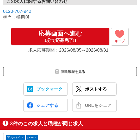
この求人に関するお問い合わせ
▼Step2 全国にあるお仕事の中から、あなたにピッタリのお仕事を
0120-707-942
ご案内
担当：採用係
▼Step3 就業前に職場見学で気になる事はしっかりチェック！
▼Step4 気に入ったら雇用契約・お仕事スタート
応募画面へ進む
応募⇒最短で2日後からの勤務も可能です！
1分で応募完了!!
キープ
求人応募期間：2026/08/05～2026/08/31
閲覧履歴を見る
ブックマーク
ポストする
シェアする
URLをシェア
3
件のこの求人と職種が同じ求人
アルバイト
パート