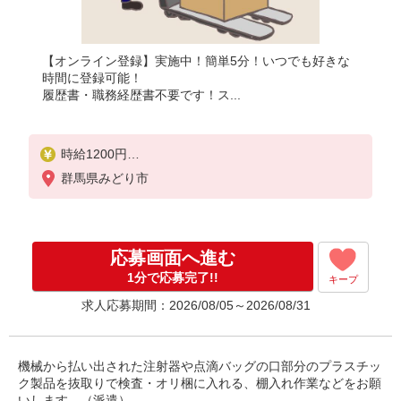
【オンライン登録】実施中！簡単5分！いつでも好きな
時間に登録可能！
履歴書・職務経歴書不要です！ス...
時給1200円
月収例：261、000円（月収例21日実働残業代込日勤
群馬県みどり市
計算）（残業・休日出勤手当て等が含まれています
）
交通費全額支給
応募画面へ進む
1分で応募完了!!
キープ
求人応募期間：2026/08/05～2026/08/31
機械から払い出された注射器や点滴バッグの口部分のプラスチッ
ク製品を抜取りで検査・オリ梱に入れる、棚入れ作業などをお願
いします。（派遣）