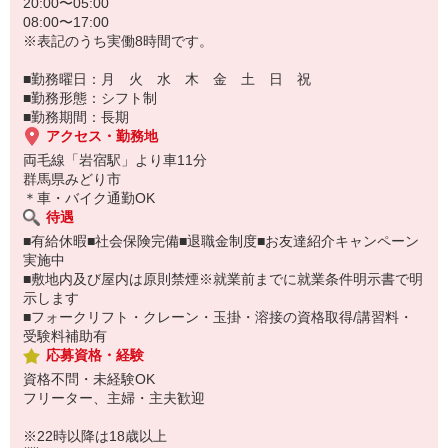
20:00〜05:00
08:00〜17:00
※表記のうち実働8時間です。
■勤務曜日：月 火 水 木 金 土 日 祝
■勤務形態：シフト制
■勤務期間：長期
アクセス・勤務地
両毛線「岩宿駅」より車11分
群馬県みどり市
＊車・バイク通勤OK
待遇
■有給休暇■社会保険完備■退職金制度■お友達紹介キャンペーン
実施中
■敷地内及び屋内は原則禁煙※就業前までに就業条件明示書で明
示します
■フォークリフト・クレーン・玉掛・溶接の資格取得/講習料・
受験料補助有
応募資格・経験
資格不問・未経験OK
フリーター、主婦・主夫歓迎
※22時以降は18歳以上