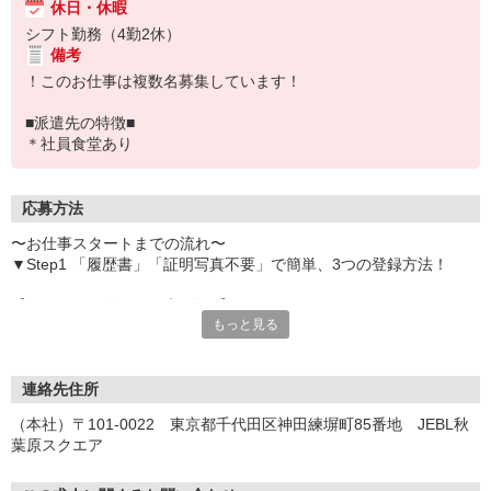
休日・休暇
シフト勤務（4勤2休）
備考
！このお仕事は複数名募集しています！
■派遣先の特徴■
＊社員食堂あり
応募方法
〜お仕事スタートまでの流れ〜
▼Step1 「履歴書」「証明写真不要」で簡単、3つの登録方法！
【オンライン登録（目安5分）】
もっと見る
いつでも好きな時間に登録OK
【電話登録（目安20分）】
受付時間/平日9:00〜19:00
連絡先住所
※電話登録の場合、就業前には登録会へお越しください
（本社）〒101-0022 東京都千代田区神田練塀町85番地 JEBL秋
葉原スクエア
【来場登録（目安1時間30分）】
受付時間/平日10:00〜17:00