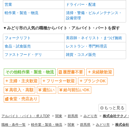
営業
ドライバー・配達
軽作業・製造・物流
清掃・警備・ビルメンテナンス・
設備管理
みどり市の人気の職種からバイト・アルバイト・パートを探す
フォークリフト
美容師・ネイリスト・まつげ施術
食品・試食販売
レストラン・専門料理店
ファストフード・デリ
雑貨・コスメ販売
その他軽作業・製造・物流
履歴書不要
未経験歓迎
主婦・主夫歓迎
フリーター歓迎
ブランクOK
高収入・高額
週払い
給与前払いOK
食堂・売店あり
もっと見る
アルバイト・バイト・求人TOP
関東
群馬県
みどり市
株式会社テクノ・
職種・条件一覧
軽作業・製造・物流
関東
群馬県
みどり市
株式会社