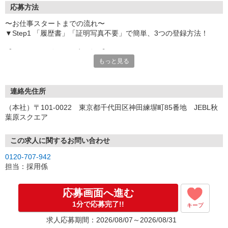
応募方法
〜お仕事スタートまでの流れ〜
▼Step1 「履歴書」「証明写真不要」で簡単、3つの登録方法！
【オンライン登録（目安5分）】
もっと見る
いつでも好きな時間に登録OK
【電話登録（目安20分）】
受付時間/平日9:00〜19:00
連絡先住所
※電話登録の場合、就業前には登録会へお越しください
（本社）〒101-0022 東京都千代田区神田練塀町85番地 JEBL秋
葉原スクエア
【来場登録（目安1時間30分）】
受付時間/平日10:00〜17:00
この求人に関するお問い合わせ
▼Step2 全国にあるお仕事の中から、あなたにピッタリのお仕事を
0120-707-942
ご案内
担当：採用係
▼Step3 就業前に職場見学で気になる事はしっかりチェック！
▼Step4 気に入ったら雇用契約・お仕事スタート
応募画面へ進む
応募⇒最短で2日後からの勤務も可能です！
1分で応募完了!!
キープ
求人応募期間：2026/08/07～2026/08/31