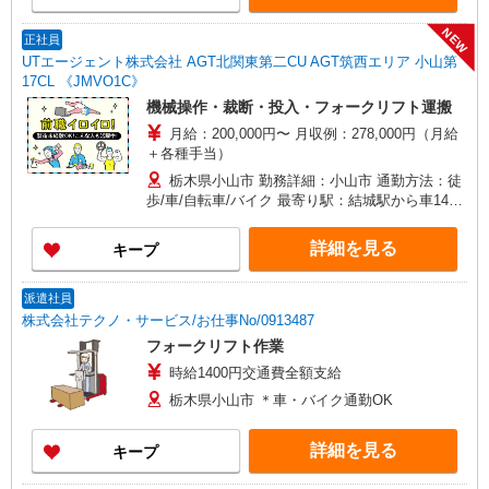
NEW
正社員
UTエージェント株式会社 AGT北関東第二CU AGT筑西エリア 小山第
17CL 《JMVO1C》
機械操作・裁断・投入・フォークリフト運搬
月給：200,000円〜 月収例：278,000円（月給
＋各種手当）
栃木県小山市 勤務詳細：小山市 通勤方法：徒
歩/車/自転車/バイク 最寄り駅：結城駅から車14分
※構内の無料駐車場利用OK
詳細を見る
キープ
派遣社員
株式会社テクノ・サービス/お仕事No/0913487
フォークリフト作業
時給1400円交通費全額支給
栃木県小山市 ＊車・バイク通勤OK
詳細を見る
キープ