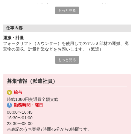
フォークリフト作業9割。アクティブワークです。資格・経験を
もっと見る
活かせる。高時給1380円。
人気の交替制。残業ありで稼げます。時間帯についてはお気軽に
お問い合わせください。
■お友達紹介キャンペーン！デジタルギフト3000円分プレゼント
仕事内容
（当社規定あり）
運搬・計量
フォークリフト（カウンター）を使用してのアルミ部材の運搬、廃
『テクノ・サービス』は、派遣業界大手スタッフサービスグルー
棄物の回収、計量作業などをお願いします。（派遣）
プです。
フォークリフト作業9割。アクティブワークです。資格・経験を活か
全国にあるお仕事の中から、一人ひとりのスキルや希望条件に応
もっと見る
せる。高時給1380円。
じたお仕事をご案内します。
人気の交替制。残業ありで稼げます。時間帯についてはお気軽にお
安全管理体制も万全ですので安心してご就業いただけます。
問い合わせください。
＊技術が身につきます
登録方法は、【オンライン】【電話】【登録会来場】の3つから
募集情報（派遣社員）
選べます♪
★★履歴書・証明写真は不要！★★
給与
また、ご登録済の方はお仕事の紹介がスムーズです。
時給1380円交通費全額支給
ご応募お待ちしています。
勤務時間・曜日
08:00〜16:45
16:30〜01:00
23:30〜08:00
※表記のうち実働7時間45分から8時間です。