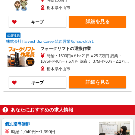
時給1550円
栃木県小山市
詳細を見る
キープ
派遣社員
株式会社Harvest Biz Career筑西営業所/hbc-ck371
フォークリフトの運搬作業
時給：1500円×８h×21日＝25.2万円 残業：
1875円×40h＝7.5万円 深夜： 375円×60h＝2.2万円
交通費：最大2万円支給 合計：月収35万円以上可
栃木県小山市
詳細を見る
キープ
あなたにおすすめの求人情報
個別指導講師
時給 1,040円〜1,390円