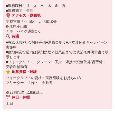
■勤務曜日：月 火 水 木 金 祝
■勤務期間：長期
アクセス・勤務地
宇都宮線「小山駅」より車10分
栃木県小山市
＊車・バイク通勤OK
待遇
■有給休暇■社会保険完備■退職金制度■お友達紹介キャンペーン
実施中
■敷地内及び屋内は原則禁煙※就業前までに就業条件明示書で明
示します
■フォークリフト・クレーン・玉掛・溶接の資格取得/講習料・
受験料補助有
応募資格・経験
フォークリフトの資格・実務経験をお持ちの方
フリーター、主婦・主夫歓迎
※22時以降は18歳以上
休日・休暇
土日