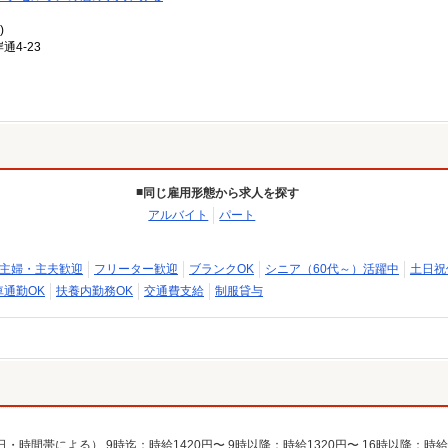
)
通4-23
同じ雇用形態から求人を探す
アルバイト
パート
主婦・主夫歓迎
フリーター歓迎
ブランクOK
シニア（60代～）活躍中
土日祝
車通勤OK
扶養内勤務OK
交通費支給
制服貸与