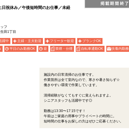
土日祝休み／午後短時間のお仕事／未経
タッフ
生田1丁目
活躍中
主婦・主夫歓迎
フリーター歓迎
ブランクOK
み
平日のみ勤務OK
昼
禁煙・分煙
自転車通勤OK
扶養内勤務
施設内の日常清掃のお仕事です。
作業箇所は全て室内なので、寒さや暑さ知らず☆
働きやすい環境で作業しています。
清掃経験がなくてもすぐに覚えられますよ。
シニアスタッフも活躍中です◎
勤務は13:30〜17:15です！
午前はご家庭の用事やプライベートの時間に。
短時間の仕事をお探しの方はぜひご応募ください。