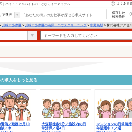
よくある
摩区｜バイト・アルバイトのことならイーアイデム
保存した
0
リア選択
「あなたの街」のお仕事が探せる求人サイト
検索条件
>
川崎市多摩区
>
川崎市多摩区の清掃・ハウスクリーニング
>
中野島駅
> 株式会社アクセ
他の求人をもっと見る
警備／勤務は月10
大森駅徒歩9分／施設内の日
マンションの日常清掃
談／車...
常清掃／週4日...
年活躍中！／週...