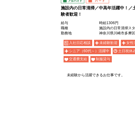
アルバイト
パート
施設内の日常清掃／中高年活躍中！／
験者歓迎！
給与
時給1306円
職種
施設内の日常清掃ス
勤務地
神奈川県川崎市多摩区
入社日応相談
未経験歓迎
女性
シニア（60代～）活躍中
土日祝休
交通費支給
制服貸与
未経験から活躍できるお仕事です。