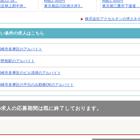
12,18...
時給1,500円
時給1,500円
足柄上郡中井...
東京都品川区南大井3...
東京都三鷹市下連雀 ...
株式会社アクセルオンの求人を
近い条件の求人はこちら
川崎市多摩区のアルバイト
中野島駅のアルバイト
川崎市多摩区のビル清掃のアルバイト
川崎市多摩区の平日のみ勤務OKのアルバイト
の求人の応募期間は既に終了しております。