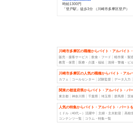
時給1300円
「登戸駅」徒歩3分 （川崎市多摩区登戸）
川崎市多摩区の職種からバイト・アルバイト
販売・接客サービス
飲食・フード
軽作業・製
教育・保育
医療・介護・福祉
清掃・警備・ビ
川崎市多摩区の人気の職種からバイト・アル
カフェ
コールセンター
試験監督
データ入力
関東の都道府県からバイト・アルバイト・パ
東京都
神奈川県
千葉県
埼玉県
群馬県
茨
人気の特集からバイト・アルバイト・パート
ミドル（40代～）活躍中
主婦・主夫歓迎
高校
コンテンツ一覧
コラム・特集一覧