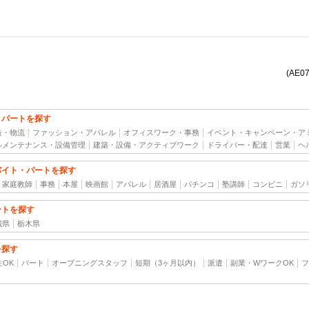
(AE0
・パートを探す
造・物流
ファッション・アパレル
オフィスワーク・事務
イベント・キャンペーン・ア
ルメンテナンス・設備管理
建築・設備・アクティブワーク
ドライバー・配達
営業
ヘ
バイト・パートを探す
家庭教師
事務
本屋
映画館
アパレル
居酒屋
パチンコ
塾講師
コンビニ
ガソ
ートを探す
城県
栃木県
を探す
生OK
パート
オープニングスタッフ
短期（3ヶ月以内）
派遣
副業・WワークOK
フ