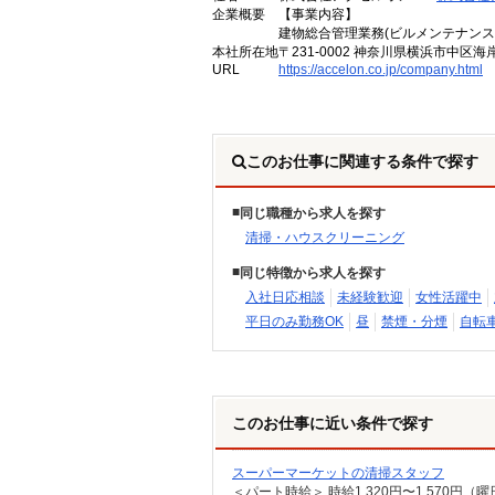
企業概要
【事業内容】
建物総合管理業務(ビルメンテナンス
本社所在地
〒231-0002 神奈川県横浜市中区海岸
URL
https://accelon.co.jp/company.html
このお仕事に関連する条件で探す
同じ職種から求人を探す
清掃・ハウスクリーニング
同じ特徴から求人を探す
入社日応相談
未経験歓迎
女性活躍中
平日のみ勤務OK
昼
禁煙・分煙
自転
このお仕事に近い条件で探す
スーパーマーケットの清掃スタッフ