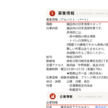
募集情報（アルバイト・パート）
職種
施設内の日常清掃スタッフ
仕事内容
施設内の日常清掃作業です。
具体的には、
・床や階段の掃き掃除
・トイレの清掃など
2階建ての建物ですから身体の
難しい作業はありませんから、
未経験の方もご安心ください。
給与
時給1306円
勤務地
神奈川県川崎市多摩区生田1丁
交通アクセス
南武線「中野島駅」徒歩15分
勤務時間・曜日
13:30〜17:15（実働3.75h）
★勤務は月〜金（祝日休み）
応募資格・経験
未経験者、ブランク明けの方歓
休日・休暇
土曜、日曜、祝日
待遇
・交通費規定内支給
・制服貸与
企業情報
社名
株式会社アクセルオン
株式会社