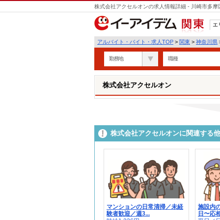
株式会社アクセルオンの求人情報詳細 - 川崎市多
エ
関東
アルバイト・バイト・求人TOP
>
関東
>
神奈川県
勤務地
職種
株式会社アクセルオン
株式会社アクセルオンに関連する
マンションの日常清掃／未経
施設内の
験者歓迎／週3...
日〜応相