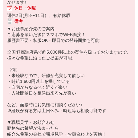
かせます♪
休日・休暇
週休2日(月8〜11日）、有給休暇
備考
▼お仕事紹介先のご案内
ご応募を頂いた後にスマホでWEB面接！
履歴書不要・私服OK・即日での登録面接も可能
全国47都道府県で約5,000件以上の案件を扱っておりますので、
様々な希望に沿ったご提案が可能。
〈例〉
・未経験なので、研修が充実して欲しい
・時給1,600円以上を探している
・自宅からなるべく近くが良い
・入社開始日を相談出来る先が良い
など、面接時にお気軽に相談ください♪
※経験が有る方は土日休み・時短等も相談可能です
▼職場見学・お顔合わせ
勤務先の希望が決まったら
紹介先希望の会社で職場見学・お顔合わせを実施！