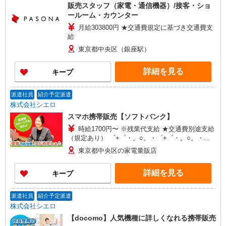
販売スタッフ（家電・通信機器）/接客・ショ
ールーム・カウンター
月給303800円 ★交通費規定に基づき交通費支
給
東京都中央区（銀座駅）
詳細を見る
キープ
派遣社員
紹介予定派遣
株式会社シエロ
スマホ携帯販売【ソフトバンク】
時給1700円〜 ※残業代支給 ★交通費別途支給
（規定あり） ゜+゜・。○。・゜+゜・。○。・゜
+゜ 入社祝い金10万円支給(規定有) お友達を紹介
東京都中央区の家電量販店
頂くと, インセンティブ支給(規定有) ★月2回払
い・週払い可能（規程有）★ ゜・。○。・゜
詳細を見る
キープ
+゜・。○。・゜+゜
派遣社員
紹介予定派遣
株式会社シエロ
【docomo】人気機種に詳しくなれる携帯販売