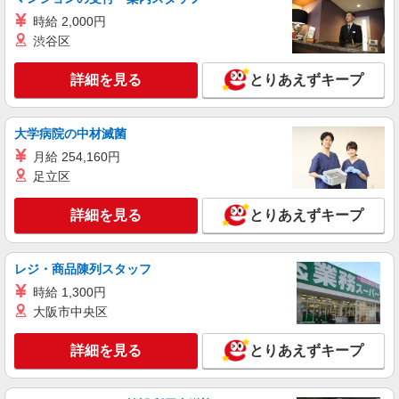
詳細を見る
キープ
ールスアドバイザー）に昇格すると16600円/月支
時給 2,000円
給 ゜+゜・。○。・゜+゜・。○。・゜+゜ 入社祝
い金10万円支給(規定有) お友達を紹介頂くと, イン
渋谷区
センティブ支給(規定有) ★月2回払い・週払い可能
（規程有）★ ゜・。○。・゜+゜・。○。・゜+゜
詳細を見る
とりあえずキープ
大学病院の中材滅菌
月給 254,160円
足立区
詳細を見る
とりあえずキープ
レジ・商品陳列スタッフ
時給 1,300円
大阪市中央区
詳細を見る
とりあえずキープ