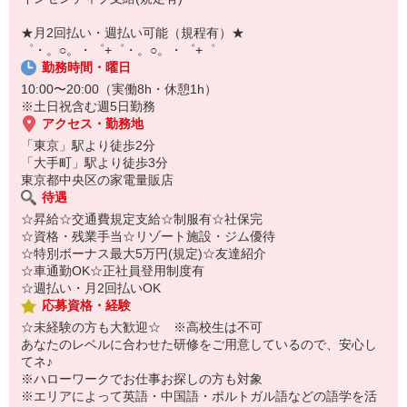
￣￣￣￣￣￣￣￣￣
自宅に居ながらスマホでカンタン面接OK！
★月2回払い・週払い可能（規程有）★
オンライン面談なのでスピード対応。
゜・。○。・゜+゜・。○。・゜+゜
勤務時間・曜日
10:00〜20:00（実働8h・休憩1h）
※土日祝含む週5日勤務
アクセス・勤務地
「東京」駅より徒歩2分
「大手町」駅より徒歩3分
東京都中央区の家電量販店
待遇
☆昇給☆交通費規定支給☆制服有☆社保完
☆資格・残業手当☆リゾート施設・ジム優待
☆特別ボーナス最大5万円(規定)☆友達紹介
☆車通勤OK☆正社員登用制度有
☆週払い・月2回払いOK
応募資格・経験
☆未経験の方も大歓迎☆ ※高校生は不可
あなたのレベルに合わせた研修をご用意しているので、安心し
てネ♪
※ハローワークでお仕事お探しの方も対象
※エリアによって英語・中国語・ポルトガル語などの語学を活