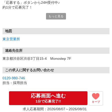
「応募する」ボタンから24H受付中♪
約1分で応募完了！
もっと見る
■電話応募の場合
電話応募も歓迎！（受付:10:00〜20:00）
土日祝も受付中♪
地図
【選考フロー】
東京営業所
①応募から3営業日を目安に、メールorお電話でご連絡します。
②面接日時を決定！「0120」から始まる電話番号からご連絡します
★スマホでWEB面接（LINEなど）・出張面接・事務所面接と選べま
連絡先住所
す
東京都渋谷区渋谷3丁目15-4 Monostep 7F
③面接実施（履歴書不要）
④勤務開始（スタート日は応相談）
※ご希望があれば、職場見学の調整もOKです！
この求人に関するお問い合わせ
0120-980-746
お気軽にご応募ください♪
担当：採用担当
応募画面へ進む
1分で応募完了!!
キープ
求人応募期間：2026/08/07～2026/08/31