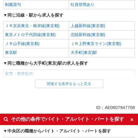
制服貸与
社員登用あり
同じ沿線・駅から求人を探す
ＪＲ京浜東北・根岸線(東京都)
上越新幹線(東京都)
東京メトロ千代田線(東京都)
北陸新幹線(東京都)
ＪＲ山手線(東京都)
ＪＲ上野東京ライン(東京都)
東京駅
大手町(東京)駅
同じ職種から大手町(東京)駅の求人を探す
家電・携帯販売
関連する条件をもっと見る
同じ雇用形態から大手町(東京)駅の求人を探す
派遣社員
紹介予定派遣
同じ特徴から大手町(東京)駅の求人を探す
ID：AE0807947708
即日勤務OK
履歴書不要
その他の条件でバイト・アルバイト・パートを探す
Web面接OK
未経験歓迎
中央区の職種からバイト・アルバイト・パートを探す
ミドル（40代～）活躍中
英語が活かせる