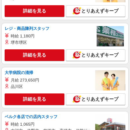
当は時間外労働の有無にかかわらず、固定残業代
■ソフトバンク水天宮店 東京都 中央区 日本橋
として支給し、 相当時間を超える時間外労働は法
詳細を見る
とりあえずキープ
人形町2丁目 35‐14 東京海苔会館1階
定通り追加で支給します。固定残業代は約15.6〜
24.9時間相当 試用期間あり 3ヶ月 ※経験・能力に
詳細を見る
キープ
よる 【試用期間】月給 210000 円 〜 210000 円
レジ・商品陳列スタッフ
時給 1,180円
契約社員
堺市堺区
ソフトバンク販売契約社員【中央区エリア】
家電量販店内の携帯販売スタッフ
詳細を見る
とりあえずキープ
月給 279,340円 〜 279,340円 試用期間なし ※
経験・能力による 【試用期間】時給 0 円 〜 0 円
■ソフトバンク販売契約社員【中央区エリア】
大学病院の清掃
東京都中央区
月給 273,650円
品川区
詳細を見る
キープ
詳細を見る
とりあえずキープ
正社員
ソフトバンク晴海トリトン店
【店長職】ソフトバンクショップの携帯販売ス
ベルク各店での店内スタッフ
タッフ
時給 1,065円
月給 290,000円 〜 390,000円 固定残業代: