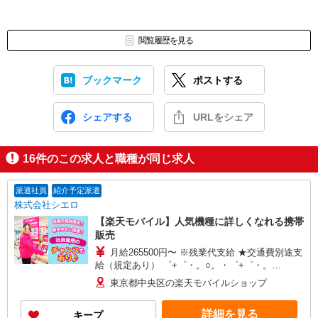
閲覧履歴を見る
ブックマーク
ポストする
シェアする
URLをシェア
16
件のこの求人と職種が同じ求人
派遣社員
紹介予定派遣
株式会社シエロ
【楽天モバイル】人気機種に詳しくなれる携帯
販売
月給265500円〜 ※残業代支給 ★交通費別途支
給（規定あり） ゜+゜・。○。・゜+゜・。
○。・゜+゜ 入社祝い金10万円支給(規定有) お友達
東京都中央区の楽天モバイルショップ
を紹介頂くと, インセンティブ支給(規定有) ゜・。
○。・゜+゜・。○。・゜+゜
詳細を見る
キープ