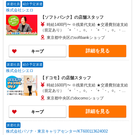
派遣社員
紹介予定派遣
株式会社シエロ
【ソフトバンク】の店舗スタッフ
時給1400円〜 ※残業代支給 ★交通費別途支給
（規定あり） ゜+゜・。○。・゜+゜・。○。・゜
+゜ 入社祝い金10万円支給(規定有) お友達を紹介
東京都中央区のsoftbankショップ
頂くと, インセンティブ支給(規定有) ★月2回払
い・週払い可能（規程有）★ ゜・。○。・゜
詳細を見る
キープ
+゜・。○。・゜+゜
派遣社員
紹介予定派遣
株式会社シエロ
【ドコモ】の店舗スタッフ
時給1600円〜 ※残業代支給 ★交通費別途支給
（規定あり） ゜+゜・。○。・゜+゜・。○。・゜
+゜ 入社祝い金10万円支給(規定有) お友達を紹介
東京都中央区のdocomoショップ
頂くと, インセンティブ支給(規定有) ★月2回払
い・週払い可能（規程有）★ ゜・。○。・゜
詳細を見る
キープ
+゜・。○。・゜+゜
派遣社員
株式会社パソナ・東京キャリアセンター/KT600113624002