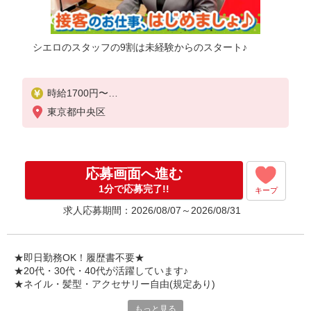
シエロのスタッフの9割は未経験からのスタート♪
時給1700円〜
※残業代支給
東京都中央区
★交通費別途支給（規定あり）
゜+゜・。○。・゜+゜・。○。・゜+゜
入社祝い金10万円支給(規定有)
応募画面へ進む
お友達を紹介頂くと,
1分で応募完了!!
キープ
インセンティブ支給(規定有)
求人応募期間：2026/08/07～2026/08/31
★月2回払い・週払い可能（規程有）★
゜・。○。・゜+゜・。○。・゜+゜
★即日勤務OK！履歴書不要★
★20代・30代・40代が活躍しています♪
★ネイル・髪型・アクセサリー自由(規定あり)
もっと見る
新しい機種やプラン。