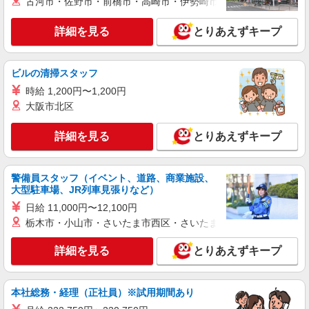
古河市・佐野市・前橋市・高崎市・伊勢崎市・太田市・館林市・
38,500円 〜 51,800円（20時間相当） ＊時間外手
当は時間外労働の有無にかかわらず、固定残業代
■ソフトバンク晴海トリトン店 東京都 中央区
として支給し、 相当時間を超える時間外労働は法
詳細を見る
とりあえずキープ
晴海1丁目 8‐16 晴海トリトンスクエア2階
定通り追加で支給します。固定残業代の金額は月
給に応じ設定します 試用期間あり 2ヶ月 ※経験・
詳細を見る
キープ
能力による 【試用期間】月給 290000 円 〜
ビルの清掃スタッフ
390000 円
時給 1,200円〜1,200円
正社員
大阪市北区
ソフトバンク晴海トリトン店
ソフトバンクショップの携帯販売スタッフ
詳細を見る
とりあえずキープ
月給 231,000円 〜 390,000円 固定残業代:
30,700円 〜 51,800円（20時間相当） ＊時間外手
当は時間外労働の有無にかかわらず、固定残業代
■ソフトバンク晴海トリトン店 東京都 中央区
警備員スタッフ（イベント、道路、商業施設、
として支給し、 相当時間を超える時間外労働は法
晴海1丁目 8‐16 晴海トリトンスクエア2階
大型駐車場、JR列車見張りなど）
定通り追加で支給します。固定残業代の金額は月
給に応じ設定します 試用期間あり 2ヶ月 ※経験・
日給 11,000円〜12,100円
詳細を見る
キープ
能力による 【試用期間】月給 231000 円 〜
栃木市・小山市・さいたま市西区・さいたま市岩槻区・久喜市・
390000 円
派遣社員
詳細を見る
とりあえずキープ
株式会社日本パーソナルビジネス 首都圏支社（KT01_01698）
楽天モバイル／銀座店／未経験ok／髪型自由
本社総務・経理（正社員）※試用期間あり
時給1600円 ◆一律交通費含む