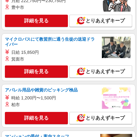
月給 222,750円〜230,750円
東京都中央区
豊中市
詳細を見る
キープ
詳細を見る
とりあえずキープ
派遣社員
株式会社日本パーソナルビジネス 首都圏支社（T11_83）
マイクロバスにて教習所に通う生徒の送迎ドラ
≪携帯販売｜家電量販店のauコーナー≫
イバー
時給1700円〜1800円 ◆交通費規定支給◆直雇
日給 15,850円
用へ切替後：月給286,200円＋交通費
箕面市
東京都中央区八重洲
詳細を見る
とりあえずキープ
詳細を見る
キープ
アパレル用品や雑貨のピッキング検品
派遣社員
紹介予定派遣
株式会社シエロ
時給 1,200円〜1,500円
携帯販売スタッフ【au】
柏市
時給1650円〜 ※残業代支給 ★交通費上限800
円/日 【資格手当制度】 au資格取得で5200〜
詳細を見る
とりあえずキープ
11400円/月支給 家電アドバイザー資格をお持ちの
東京都中央区の家電量販店
方はグレードに合わせて2500〜5000円/月支給 ※
入社後獲得も対象 【役割手当】 CSA（チーフセ
マンションの受付・案内スタッフ