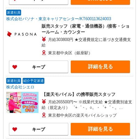
派遣社員
株式会社パソナ・東京キャリアセンター/KT600113624003
販売スタッフ（家電・通信機器）/接客・ショ
ールーム・カウンター
月給303800円 ★交通費規定に基づき交通費支
給
東京都中央区（銀座駅）
詳細を見る
キープ
派遣社員
紹介予定派遣
株式会社シエロ
【楽天モバイル】の携帯販売スタッフ
月給265500円〜 ※残業代支給 ★交通費別途支
給（規定あり） ゜+゜・。○。・゜+゜・。
○。・゜+゜ 入社祝い金10万円支給(規定有) お友達
東京都中央区の楽天モバイルショップ
を紹介頂くと, インセンティブ支給(規定有) ゜・。
○。・゜+゜・。○。・゜+゜
詳細を見る
キープ