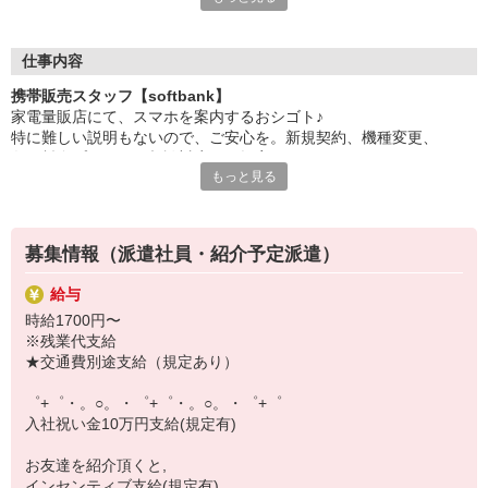
日々変わる専門知識を覚えるのはやっぱり大変。
でも心配ご無用！
仕事内容
シエロのご紹介するお店は、チームワークが良く
携帯販売スタッフ【softbank】
お互いに教え合ったり、フォローしあったりする
家電量販店にて、スマホを案内するおシゴト♪
和気あいあいとした人間関係がある店舗ばかり！
特に難しい説明もないので、ご安心を。新規契約、機種変更、
皆で一緒にステップアップしましょう♪
各種料金プランのご相談対応・ご提案などをお願いします。
もっと見る
【選べるお仕事いろいろ】
初めての方でも安心♪
￣￣￣￣￣￣￣￣￣￣￣
あなた専属のコーディネーターが親切・丁寧にフォローするので、
▼オフィスワーク
満足度◎
事務、経理、データ入力、コールセンター、受付
募集情報（派遣社員・紹介予定派遣）
▼工場・製造・軽作業系
■携帯やインターネット販売業務
機械/食品製造・梱包・仕分け・加工・組立・検査
給与
docomo(ドコモ)/au(エーユー)・KDDI/softbank(ソフトバンク)など
▼美容系
時給1700円〜
の大手キャリアから
眉毛サロンのアイブロウ・ネイリスト・エステ
※残業代支給
ワイモバイル(Y!mobille)、楽天モバイル、UQなど格安スマホまで幅
▼営業・販売
★交通費別途支給（規定あり）
広く紹介可能♪
法人営業・アパレル販売・個別指導塾・人材紹介
人気のApple（アップル）店舗もございます！
▼人気案件も多数♪
゜+゜・。○。・゜+゜・。○。・゜+゜
短期・期間限定・オープニング・官公庁案件
入社祝い金10万円支給(規定有)
上場/優良/大手企業など
お友達を紹介頂くと,
【スマホ面接実施中】
インセンティブ支給(規定有)