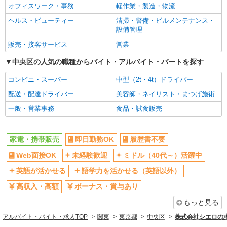
オフィスワーク・事務
軽作業・製造・物流
語学力を活かせる（英語以外）
高収入・高額
ヘルス・ビューティー
清掃・警備・ビルメンテナンス・
ボーナス・賞与あり
昇給あり
設備管理
日払い
週払い
販売・接客サービス
営業
10時～勤務OK
髪型・髪色自由
中央区の人気の職種からバイト・アルバイト・パートを探す
ネイルOK
ピアスOK
コンビニ・スーパー
中型（2t・4t）ドライバー
車通勤OK
バイク通勤OK
配送・配達ドライバー
美容師・ネイリスト・まつげ施術
交通費支給
社会保険あり
一般・営業事務
食品・試食販売
入社祝い金あり
各種手当（家族・役職・インセン
ティブなど）あり
制服貸与
社員登用あり
家電・携帯販売
即日勤務OK
履歴書不要
同じ職種から求人を探す
Web面接OK
未経験歓迎
ミドル（40代～）活躍中
販売・接客サービス
英語が活かせる
語学力を活かせる（英語以外）
家電・携帯販売
高収入・高額
ボーナス・賞与あり
もっと見る
同じ特徴から求人を探す
アルバイト・バイト・求人TOP
関東
東京都
中央区
株式会社シエロの
未経験歓迎
ミドル（40代～）活躍中