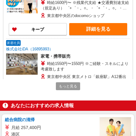
時給1600円〜 ※残業代支給 ★交通費別途支給
（規定あり） ゜+゜・。○。・゜+゜・。○。・゜
+゜ 入社祝い金10万円支給(規定有) お友達を紹介
東京都中央区のdocomoショップ
頂くと, インセンティブ支給(規定有) ★月2回払
い・週払い可能（規程有）★ ゜・。○。・゜
詳細を見る
キープ
+゜・。○。・゜+゜
派遣社員
株式会社iDA（16895993）
家電・携帯販売
時給1550円〜1550円 ※ご経験・スキルにより
考慮致します
東京都中央区 東京メトロ「銀座駅」A12番出
口直結、「銀座一丁目駅」9番出口より徒歩3分
もっと見る
詳細を見る
キープ
あなたにおすすめの求人情報
正社員
ソフトバンク水天宮店
総合病院の清掃
ソフトバンクショップの携帯販売スタッフ
月給 257,400円
月給 235,000円 〜 250,000円 固定残業代:
港区
25,000円 〜 40,000円（15時間相当） ＊時間外手