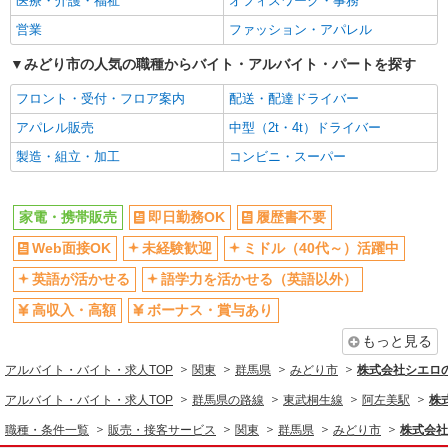
医療・介護・福祉
オフィスワーク・事務
日払い
週払い
営業
ファッション・アパレル
10時～勤務OK
髪型・髪色自由
みどり市の人気の職種からバイト・アルバイト・パートを探す
ネイルOK
ピアスOK
フロント・受付・フロア案内
配送・配達ドライバー
車通勤OK
バイク通勤OK
アパレル販売
中型（2t・4t）ドライバー
交通費支給
社会保険あり
製造・組立・加工
コンビニ・スーパー
入社祝い金あり
各種手当（家族・役職・インセン
ティブなど）あり
制服貸与
社員登用あり
家電・携帯販売
即日勤務OK
履歴書不要
同じ職種から求人を探す
Web面接OK
未経験歓迎
ミドル（40代～）活躍中
販売・接客サービス
英語が活かせる
語学力を活かせる（英語以外）
家電・携帯販売
高収入・高額
ボーナス・賞与あり
もっと見る
同じ特徴から求人を探す
アルバイト・バイト・求人TOP
関東
群馬県
みどり市
株式会社シエロ
未経験歓迎
ミドル（40代～）活躍中
アルバイト・バイト・求人TOP
群馬県の路線
東武桐生線
阿左美駅
株
英語が活かせる
ボーナス・賞与あり
職種・条件一覧
販売・接客サービス
関東
群馬県
みどり市
株式会社
日払い
車通勤OK