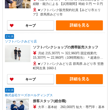
経験・能力による 【試用期間】時給 0 円 〜 0 円
■ソフトバンク販売契約社員【みどり市エリ
ア】 群馬県みどり市
詳細を見る
キープ
正社員
ソフトバンクみどり店
ソフトバンクショップの携帯販売スタッフ
月給 215,307円 〜 322,960円 固定残業代:
15,307円 〜 22,960円（10時間相当） ＊超過分は
追加支給 試用期間あり 3ヶ月 ※経験・能力による
■ソフトバンクみどり店 群馬県 みどり市 笠懸
【試用期間】月給 215307 円 〜 322960 円
町阿左美 1660‐1
詳細を見る
キープ
正社員
株式会社ケーズホールディングス
接客スタッフ(総合職)
大卒：基本給 260,000円 短大・専門卒：基本