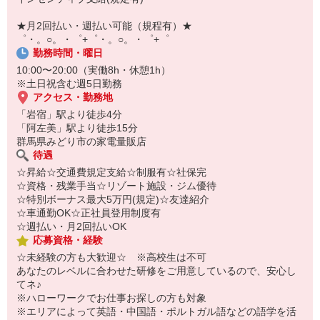
【スマホ面接実施中】
￣￣￣￣￣￣￣￣￣
★月2回払い・週払い可能（規程有）★
自宅に居ながらスマホでカンタン面接OK！
゜・。○。・゜+゜・。○。・゜+゜
オンライン面談なのでスピード対応。
勤務時間・曜日
10:00〜20:00（実働8h・休憩1h）
※土日祝含む週5日勤務
アクセス・勤務地
「岩宿」駅より徒歩4分
「阿左美」駅より徒歩15分
群馬県みどり市の家電量販店
待遇
☆昇給☆交通費規定支給☆制服有☆社保完
☆資格・残業手当☆リゾート施設・ジム優待
☆特別ボーナス最大5万円(規定)☆友達紹介
☆車通勤OK☆正社員登用制度有
☆週払い・月2回払いOK
応募資格・経験
☆未経験の方も大歓迎☆ ※高校生は不可
あなたのレベルに合わせた研修をご用意しているので、安心し
てネ♪
※ハローワークでお仕事お探しの方も対象
※エリアによって英語・中国語・ポルトガル語などの語学を活