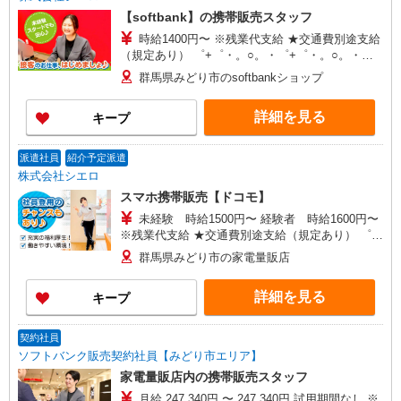
【softbank】の携帯販売スタッフ
時給1400円〜 ※残業代支給 ★交通費別途支給
（規定あり） ゜+゜・。○。・゜+゜・。○。・゜
+゜ 入社祝い金10万円支給(規定有) お友達を紹介
群馬県みどり市のsoftbankショップ
頂くと, インセンティブ支給(規定有) ★月2回払
い・週払い可能（規程有）★ ゜・。○。・゜
詳細を見る
キープ
+゜・。○。・゜+゜
派遣社員
紹介予定派遣
株式会社シエロ
スマホ携帯販売【ドコモ】
未経験 時給1500円〜 経験者 時給1600円〜
※残業代支給 ★交通費別途支給（規定あり） ゜
+゜・。○。・゜+゜・。○。・゜+゜ 入社祝い金10
群馬県みどり市の家電量販店
万円支給(規定有) お友達を紹介頂くと, インセンテ
ィブ支給(規定有) ★月2回払い・週払い可能（規程
詳細を見る
キープ
有）★ ゜・。○。・゜+゜・。○。・゜+゜
契約社員
ソフトバンク販売契約社員【みどり市エリア】
家電量販店内の携帯販売スタッフ
月給 247,340円 〜 247,340円 試用期間なし ※