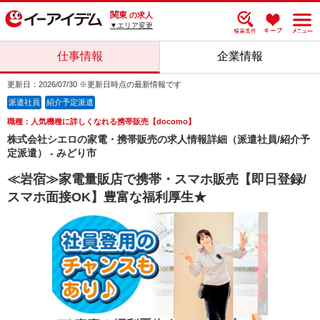
関東
の求人
▼エリア変更
仕事情報
企業情報
更新日：2026/07/30 ※更新日時点の最新情報です
派遣社員
紹介予定派遣
職種：人気機種に詳しくなれる携帯販売【docomo】
株式会社シエロの家電・携帯販売の求人情報詳細（派遣社員/紹介予
定派遣） - みどり市
≪岩宿≫家電量販店で携帯・スマホ販売【即日登録/
スマホ面接OK】豊富な福利厚生★