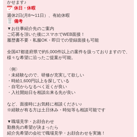
かせます♪
休日・休暇
週休2日(月8〜11日）、有給休暇
備考
▼お仕事紹介先のご案内
ご応募を頂いた後にスマホでWEB面接！
履歴書不要・私服OK・即日での登録面接も可能
全国47都道府県で約5,000件以上の案件を扱っておりますので、
様々な希望に沿ったご提案が可能。
〈例〉
・未経験なので、研修が充実して欲しい
・時給1,600円以上を探している
・自宅からなるべく近くが良い
・入社開始日を相談出来る先が良い
など、面接時にお気軽に相談ください♪
※経験が有る方は土日休み・時短等も相談可能です
▼職場見学・お顔合わせ
勤務先の希望が決まったら
紹介先希望の会社で職場見学・お顔合わせを実施！