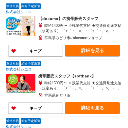
派遣社員
紹介予定派遣
株式会社シエロ
【docomo】の携帯販売スタッフ
時給1400円〜 ※残業代支給 ★交通費別途支給
（規定あり） ゜+゜・。○。・゜+゜・。○。・゜
+゜ 入社祝い金10万円支給(規定有) お友達を紹介
群馬県みどり市のdocomoショップ
頂くと, インセンティブ支給(規定有) ★月2回払
い・週払い可能（規程有）★ ゜・。○。・゜
詳細を見る
キープ
+゜・。○。・゜+゜
派遣社員
紹介予定派遣
株式会社シエロ
携帯販売スタッフ【softbank】
時給1500円〜 ※残業代支給 ★交通費別途支給
（規定あり） ゜+゜・。○。・゜+゜・。○。・゜
+゜ 入社祝い金10万円支給(規定有) お友達を紹介
群馬県みどり市
頂くと, インセンティブ支給(規定有) ★月2回払
い・週払い可能（規程有）★ ゜・。○。・゜
詳細を見る
キープ
+゜・。○。・゜+゜
派遣社員
紹介予定派遣
株式会社シエロ