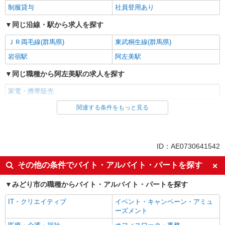
制服貸与
社員登用あり
同じ沿線・駅から求人を探す
ＪＲ両毛線(群馬県)
東武桐生線(群馬県)
岩宿駅
阿左美駅
同じ職種から阿左美駅の求人を探す
家電・携帯販売
関連する条件をもっと見る
同じ雇用形態から阿左美駅の求人を探す
派遣社員
紹介予定派遣
同じ特徴から阿左美駅の求人を探す
ID：AE0730641542
即日勤務OK
履歴書不要
その他の条件でバイト・アルバイト・パートを探す
Web面接OK
未経験歓迎
みどり市の職種からバイト・アルバイト・パートを探す
ミドル（40代～）活躍中
英語が活かせる
IT・クリエイティブ
イベント・キャンペーン・アミュ
語学力を活かせる（英語以外）
高収入・高額
ーズメント
ボーナス・賞与あり
昇給あり