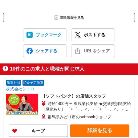
閲覧履歴を見る
ブックマーク
ポストする
シェアする
URLをシェア
10
件のこの求人と職種が同じ求人
派遣社員
紹介予定派遣
株式会社シエロ
【ソフトバンク】の店舗スタッフ
時給1400円〜 ※残業代支給 ★交通費別途支給
（規定あり） ゜+゜・。○。・゜+゜・。○。・゜
+゜ 入社祝い金10万円支給(規定有) お友達を紹介
群馬県みどり市のsoftbankショップ
頂くと, インセンティブ支給(規定有) ★月2回払
い・週払い可能（規程有）★ ゜・。○。・゜
詳細を見る
キープ
+゜・。○。・゜+゜