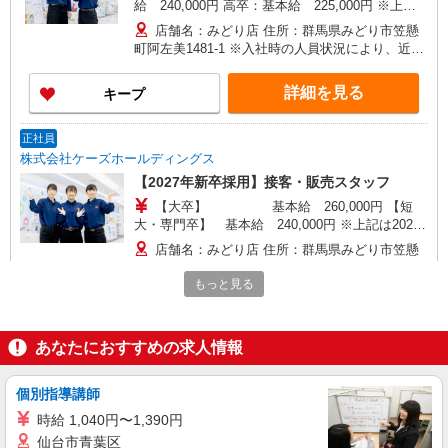
給 240,000円 高卒：基本給 225,000円 ※上記
は2026年4月実績。 ※経験・年齢などを考慮し、
店舗名：みどり店 住所：群馬県みどり市笠懸
加給・優遇いたします。 ・各種手当 役職、通勤、
町阿左美1481-1 ※入社時の人員状況により、近隣
時間外、家族、目標達成、資格 等
の他店舗へ配属される可能性がございます。 ※入
社数年後は、関東全域（茨城県、東京都、千葉
詳細を見る
キープ
県、埼玉県、神奈川県、栃木県、群馬県）及び山
梨県内での転居を伴う転勤があります。
正社員
株式会社ケーズホールディングス
【2027年新卒採用】接客・販売スタッフ
【大卒】 基本給 260,000円 【短
大・専門卒】 基本給 240,000円 ※上記は2026
年4月実績。 ・各種手当 役職、通勤、時間外、家
店舗名：みどり店 住所：群馬県みどり市笠懸
族、目標達成、資格 等
町阿左美1481-1 ※入社後は必ず、通勤圏内の店舗
もっと見る
へ配属 ※入社時の人員状況により、近隣の他店舗
※平
へ配属される可能性がございます。 ※入社数年後
詳細を見る
キープ
均年収570万円 ※平均勤続年数17年以上
は、関東全域（茨城県、東京都、千葉県、埼玉
県、神奈川県、栃木県、群馬県）及び山梨県内で
あなたにおすすめの求人情報
の転居を伴う転勤があります。
パート
ケーズデンキ みどり店
個別指導講師
携帯電話販売・アドバイザースタッフ
時給 1,040円〜1,390円
時給1,500円 ★年1回、昇給・昇格制度あり・
仙台市青葉区
賞与あり ※当社規定あり ※アルバイト除