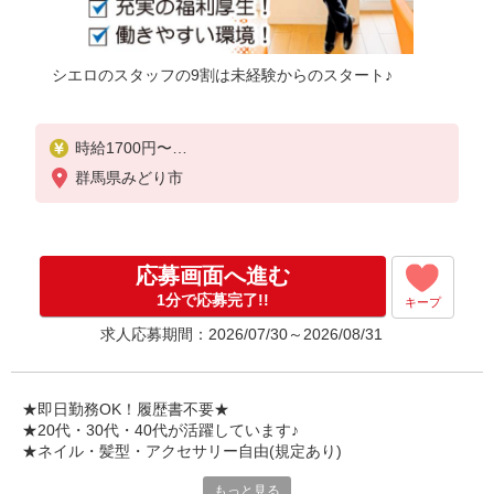
シエロのスタッフの9割は未経験からのスタート♪
時給1700円〜
※残業代支給
群馬県みどり市
★交通費別途支給（規定あり）
゜+゜・。○。・゜+゜・。○。・゜+゜
入社祝い金10万円支給(規定有)
応募画面へ進む
お友達を紹介頂くと,
1分で応募完了!!
キープ
インセンティブ支給(規定有)
求人応募期間：2026/07/30～2026/08/31
★月2回払い・週払い可能（規程有）★
゜・。○。・゜+゜・。○。・゜+゜
★即日勤務OK！履歴書不要★
★20代・30代・40代が活躍しています♪
★ネイル・髪型・アクセサリー自由(規定あり)
もっと見る
シエロのスタッフは9割が未経験スタート。