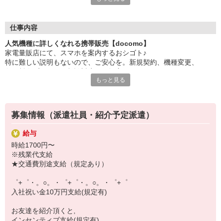
大手キャリアの店舗勤務なので安心・安定！
一度身に着けた知識は、
ずっと先まで役に立ちます！
仕事内容
人気機種に詳しくなれる携帯販売【docomo】
丁寧な研修もあるので、
家電量販店にて、スマホを案内するおシゴト♪
みなさんから働きやすいと好評です♪
特に難しい説明もないので、ご安心を。新規契約、機種変更、
最新アプリ事情やお得なプラン、
各種料金プランのご相談対応・ご提案などをお願いします。
スマホの裏ワザを学べるチャンス♪
もっと見る
初めての方でも安心♪
【選べるお仕事いろいろ】
あなた専属のコーディネーターが親切・丁寧にフォローするので、
￣￣￣￣￣￣￣￣￣￣￣
満足度◎
▼オフィスワーク
募集情報（派遣社員・紹介予定派遣）
事務、経理、データ入力、コールセンター、受付
■携帯やインターネット販売業務
▼工場・製造・軽作業系
給与
docomo(ドコモ)/au(エーユー)・KDDI/softbank(ソフトバンク)など
機械/食品製造・梱包・仕分け・加工・組立・検査
時給1700円〜
の大手キャリアから
▼美容系
※残業代支給
ワイモバイル(Y!mobille)、楽天モバイル、UQなど格安スマホまで幅
眉毛サロンのアイブロウ・ネイリスト・エステ
★交通費別途支給（規定あり）
広く紹介可能♪
▼営業・販売
人気のApple（アップル）店舗もございます！
法人営業・アパレル販売・個別指導塾・人材紹介
゜+゜・。○。・゜+゜・。○。・゜+゜
▼人気案件も多数♪
入社祝い金10万円支給(規定有)
短期・期間限定・オープニング・官公庁案件
上場/優良/大手企業など
お友達を紹介頂くと,
インセンティブ支給(規定有)