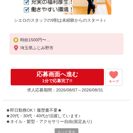
シエロのスタッフの9割は未経験からのスタート♪
時給1500円〜
※残業代支給
埼玉県ふじみ野市
★交通費別途支給（規定あり）
゜+゜・。○。・゜+゜・。○。・゜+゜
入社祝い金10万円支給(規定有)
応募画面へ進む
お友達を紹介頂くと,
1分で応募完了!!
キープ
インセンティブ支給(規定有)
求人応募期間：2026/08/07～2026/08/31
★月2回払い・週払い可能（規程有）★
゜・。○。・゜+゜・。○。・゜+゜
★即日勤務OK！履歴書不要★
★20代・30代・40代が活躍しています♪
★ネイル・髪型・アクセサリー自由(規定あり)
もっと見る
新しい機種やプラン。