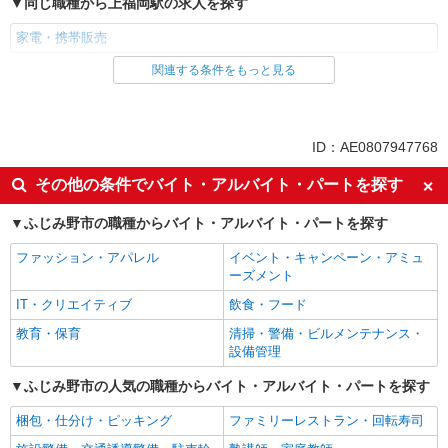
同じ職種から上福岡駅の求人を探す
家電・携帯販売
関連する条件をもっと見る
同じ雇用形態から上福岡駅の求人を探す
派遣社員
紹介予定派遣
同じ特徴から上福岡駅の求人を探す
ID：AE0807947768
即日勤務OK
履歴書不要
その他の条件でバイト・アルバイト・パートを探す
Web面接OK
未経験歓迎
ふじみ野市の職種からバイト・アルバイト・パートを探す
ミドル（40代～）活躍中
英語が活かせる
ファッション・アパレル
イベント・キャンペーン・アミュ
語学力を活かせる（英語以外）
高収入・高額
ーズメント
ボーナス・賞与あり
昇給あり
IT・クリエイティブ
飲食・フード
日払い
週払い
教育・保育
清掃・警備・ビルメンテナンス・
10時～勤務OK
髪型・髪色自由
設備管理
ネイルOK
ピアスOK
ふじみ野市の人気の職種からバイト・アルバイト・パートを探す
車通勤OK
バイク通勤OK
梱包・仕分け・ピッキング
ファミリーレストラン・回転寿司
交通費支給
社会保険あり