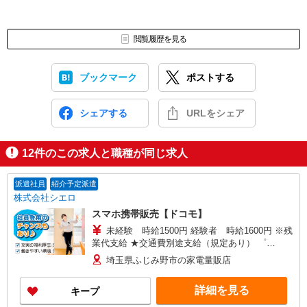
閲覧履歴を見る
ブックマーク
ポストする
シェアする
URLをシェア
12
件のこの求人と職種が同じ求人
派遣社員
紹介予定派遣
株式会社シエロ
スマホ携帯販売【ドコモ】
未経験 時給1500円 経験者 時給1600円 ※残
業代支給 ★交通費別途支給（規定あり） ゜
+゜・。○。・゜+゜・。○。・゜+゜ 入社祝い金10
埼玉県ふじみ野市の家電量販店
万円支給(規定有) お友達を紹介頂くと, インセンテ
ィブ支給(規定有) ★月2回払い・週払い可能（規程
詳細を見る
キープ
有）★ ゜・。○。・゜+゜・。○。・゜+゜