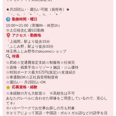
￣￣￣￣￣￣￣￣￣
自宅に居ながらスマホでカンタン面接OK！
★月2回払い・週払い可能（規程有）★
オンライン面談なのでスピード対応。
゜・。○。・゜+゜・。○。・゜+゜
勤務時間・曜日
10:00〜21:00（実働8h・休憩1h）
※土日祝含む週5日勤務
アクセス・勤務地
「上福岡」駅より徒歩15分
「ふじみ野」駅より徒歩33分
埼玉県ふじみ野市のdocomoショップ
待遇
☆昇給☆交通費規定支給☆制服有☆社保完
☆資格・残業手当☆リゾート施設・ジム優待
☆特別ボーナス最大5万円(規定)☆友達紹介
☆車通勤OK☆正社員登用制度有
☆週払い・月2回払いOK
応募資格・経験
☆未経験の方も大歓迎☆ ※高校生は不可
あなたのレベルに合わせた研修をご用意しているので、安心し
てネ♪
※ハローワークでお仕事お探しの方も対象
※エリアによって英語・中国語・ポルトガル語などの語学を活