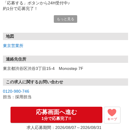
「応募する」ボタンから24H受付中♪
約1分で応募完了！
もっと見る
■電話応募の場合
電話応募も歓迎！（受付:10:00〜20:00）
土日祝も受付中♪
地図
【選考フロー】
東京営業所
①応募から3営業日を目安に、メールorお電話でご連絡します。
②面接日時を決定！「0120」から始まる電話番号からご連絡します
★スマホでWEB面接（LINEなど）・出張面接・事務所面接と選べま
連絡先住所
す
東京都渋谷区渋谷3丁目15-4 Monostep 7F
③面接実施（履歴書不要）
④勤務開始（スタート日は応相談）
※ご希望があれば、職場見学の調整もOKです！
この求人に関するお問い合わせ
0120-980-746
お気軽にご応募ください♪
担当：採用担当
応募画面へ進む
1分で応募完了!!
キープ
求人応募期間：2026/08/07～2026/08/31