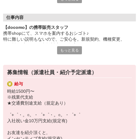
日々変わる専門知識を覚えるのはやっぱり大変。
でも心配ご無用！
仕事内容
シエロのご紹介するお店は、チームワークが良く
【docomo】の携帯販売スタッフ
お互いに教え合ったり、フォローしあったりする
携帯shopにて、スマホを案内するおシゴト♪
和気あいあいとした人間関係がある店舗ばかり！
特に難しい説明もないので、ご安心を。新規契約、機種変更、
皆で一緒にステップアップしましょう♪
各種料金プランのご相談対応・ご提案などをお願いします。
もっと見る
【選べるお仕事いろいろ】
初めての方でも安心♪
￣￣￣￣￣￣￣￣￣￣￣
あなた専属のコーディネーターが親切・丁寧にフォローするので、
▼オフィスワーク
満足度◎
事務、経理、データ入力、コールセンター、受付
募集情報（派遣社員・紹介予定派遣）
▼工場・製造・軽作業系
■携帯やインターネット販売業務
機械/食品製造・梱包・仕分け・加工・組立・検査
給与
docomo(ドコモ)/au(エーユー)・KDDI/softbank(ソフトバンク)など
▼美容系
時給1500円〜
の大手キャリアから
眉毛サロンのアイブロウ・ネイリスト・エステ
※残業代支給
ワイモバイル(Y!mobille)、楽天モバイル、UQなど格安スマホまで幅
▼営業・販売
★交通費別途支給（規定あり）
広く紹介可能♪
法人営業・アパレル販売・個別指導塾・人材紹介
人気のApple（アップル）店舗もございます！
▼人気案件も多数♪
゜+゜・。○。・゜+゜・。○。・゜+゜
短期・期間限定・オープニング・官公庁案件
入社祝い金10万円支給(規定有)
上場/優良/大手企業など
お友達を紹介頂くと,
【スマホ面接実施中】
インセンティブ支給(規定有)