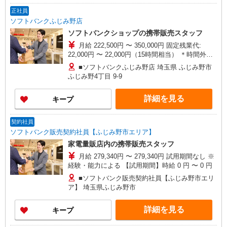
正社員
ソフトバンクふじみ野店
ソフトバンクショップの携帯販売スタッフ
月給 222,500円 〜 350,000円 固定残業代:
22,000円 〜 22,000円（15時間相当） ＊時間外手
当は時間外労働の有無にかかわらず、固定残業代
■ソフトバンクふじみ野店 埼玉県 ふじみ野市
として支給し、相当時間を超える時間外労働分は
ふじみ野4丁目 9‐9
法定どおり追加で支給します。 試用期間あり 3ヶ
月 ※経験・能力による 【試用期間】時給 1141 円
詳細を見る
キープ
〜 1141 円
契約社員
ソフトバンク販売契約社員【ふじみ野市エリア】
家電量販店内の携帯販売スタッフ
月給 279,340円 〜 279,340円 試用期間なし ※
経験・能力による 【試用期間】時給 0 円 〜 0 円
■ソフトバンク販売契約社員【ふじみ野市エリ
ア】 埼玉県ふじみ野市
詳細を見る
キープ