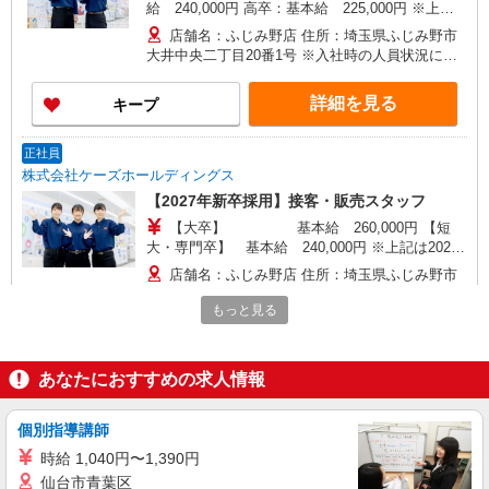
給 240,000円 高卒：基本給 225,000円 ※上記
は2026年4月実績。 ※経験・年齢などを考慮し、
店舗名：ふじみ野店 住所：埼玉県ふじみ野市
加給・優遇いたします。 ・各種手当 役職、通勤、
大井中央二丁目20番1号 ※入社時の人員状況によ
時間外、家族、目標達成、資格 等
り、近隣の他店舗へ配属される可能性がございま
す。 ※入社数年後は、関東全域（茨城県、東京
詳細を見る
キープ
都、千葉県、埼玉県、神奈川県、栃木県、群馬
県）及び山梨県内での転居を伴う転勤がありま
す。
正社員
株式会社ケーズホールディングス
【2027年新卒採用】接客・販売スタッフ
【大卒】 基本給 260,000円 【短
大・専門卒】 基本給 240,000円 ※上記は2026
年4月実績。 ・各種手当 役職、通勤、時間外、家
店舗名：ふじみ野店 住所：埼玉県ふじみ野市
族、目標達成、資格 等
大井中央二丁目20番1号 ※入社後は必ず、通勤圏
もっと見る
内の店舗へ配属 ※入社時の人員状況により、近隣
※平
の他店舗へ配属される可能性がございます。 ※入
詳細を見る
キープ
均年収570万円 ※平均勤続年数17年以上
社数年後は、関東全域（茨城県、東京都、千葉
県、埼玉県、神奈川県、栃木県、群馬県）及び山
あなたにおすすめの求人情報
梨県内での転居を伴う転勤があります。
パート
ケーズデンキ ふじみ野店
個別指導講師
携帯電話販売・アドバイザースタッフ
時給 1,040円〜1,390円
時給1,800円 ★上記時給は入社月含め最大3ヶ
仙台市青葉区
月間として、それ以降は 1,600円の時給となり