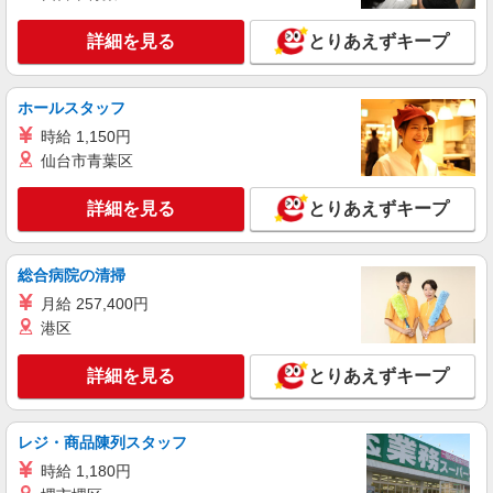
ます。 ★年1回、昇給・昇格制度あり・賞与あり
埼玉県ふじみ野市大井中央二丁目20番1号
※当社規定あり ※アルバイト除く
詳細を見る
とりあえずキープ
詳細を見る
キープ
ホールスタッフ
アルバイト
パート
時給 1,150円
ケーズデンキ ふじみ野店
仙台市青葉区
レジ・品出しスタッフ
時給1,395円〜1,495円 （勤務時間・日数・曜
詳細を見る
とりあえずキープ
日等による） ★上記時給は入社月含め最大3ヶ月
間として、それ以降は 1,195円〜1,295円の時給
埼玉県ふじみ野市大井中央二丁目20番1号
となります。 ★年1回、昇給・昇格制度あり・賞
総合病院の清掃
与あり ※当社規定あり ※アルバイト除く
詳細を見る
キープ
★上記時給はスタート時の時給です。
月給 257,400円
港区
パート
ケーズデンキ ふじみ野店
詳細を見る
とりあえずキープ
レジスタッフ
時給1,395円〜1,495円 （勤務時間・日数・曜
日等による） ★上記時給は入社月含め最大3ヶ月
レジ・商品陳列スタッフ
間として、それ以降は 1,195円〜1,295円の時給
埼玉県ふじみ野市大井中央二丁目20番1号
時給 1,180円
となります。 ★年1回、昇給・昇格制度あり・賞