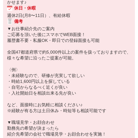
かせます♪
休日・休暇
週休2日(月8〜11日）、有給休暇
備考
▼お仕事紹介先のご案内
ご応募を頂いた後にスマホでWEB面接！
履歴書不要・私服OK・即日での登録面接も可能
全国47都道府県で約5,000件以上の案件を扱っておりますので、
様々な希望に沿ったご提案が可能。
〈例〉
・未経験なので、研修が充実して欲しい
・時給1,600円以上を探している
・自宅からなるべく近くが良い
・入社開始日を相談出来る先が良い
など、面接時にお気軽に相談ください♪
※経験が有る方は土日休み・時短等も相談可能です
▼職場見学・お顔合わせ
勤務先の希望が決まったら
紹介先希望の会社で職場見学・お顔合わせを実施！