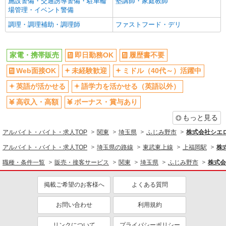
施設警備・交通誘導警備・駐車輪
塾講師・家庭教師
入社祝い金あり
各種手当（家族・役職・インセン
場管理・イベント警備
ティブなど）あり
調理・調理補助・調理師
ファストフード・デリ
制服貸与
社員登用あり
同じ職種から求人を探す
家電・携帯販売
即日勤務OK
履歴書不要
販売・接客サービス
Web面接OK
未経験歓迎
ミドル（40代～）活躍中
家電・携帯販売
英語が活かせる
語学力を活かせる（英語以外）
同じ特徴から求人を探す
高収入・高額
ボーナス・賞与あり
もっと見る
未経験歓迎
ミドル（40代～）活躍中
アルバイト・バイト・求人TOP
英語が活かせる
関東
ボーナス・賞与あり
埼玉県
ふじみ野市
株式会社シエ
日払い
車通勤OK
アルバイト・バイト・求人TOP
埼玉県の路線
東武東上線
上福岡駅
株
交通費支給
社会保険あり
職種・条件一覧
販売・接客サービス
関東
埼玉県
ふじみ野市
株式会
社員登用あり
掲載ご希望のお客様へ
よくある質問
お問い合わせ
利用規約
リンクについて
プライバシーポリシー