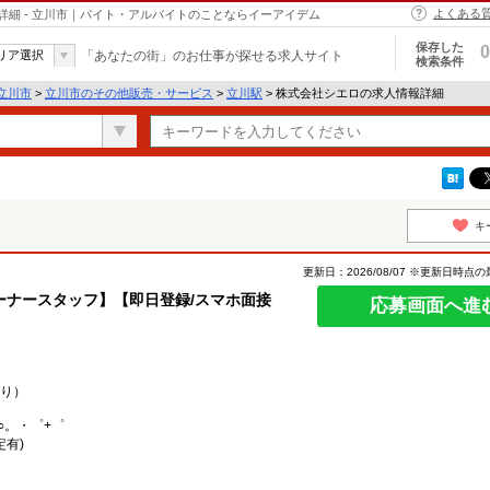
よくある
細 - 立川市｜バイト・アルバイトのことならイーアイデム
保存した
0
リア選択
「あなたの街」のお仕事が探せる求人サイト
検索条件
立川市
>
立川市のその他販売・サービス
>
立川駅
> 株式会社シエロの求人情報詳細
キ
更新日：2026/08/07 ※更新日時点
ーナースタッフ】【即日登録/スマホ面接
応募画面へ進
り）
○。・゜+゜
定有)