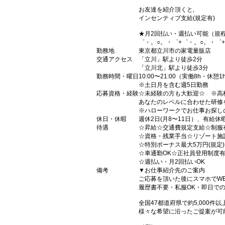
お友達を紹介頂くと,
インセンティブ支給(規定有)
★月2回払い・週払い可能（規
゜・。○。・゜+゜・。○。・゜
勤務地
東京都立川市の家電量販店
交通アクセス
「立川」駅より徒歩2分
「立川北」駅より徒歩3分
勤務時間・曜日
10:00〜21:00（実働8h・休憩1
※土日月を含む週5日勤務
応募資格・経験
☆未経験の方も大歓迎☆ ※高
あなたのレベルに合わせた研修
※ハローワークでお仕事お探し
休日・休暇
週休2日(月8〜11日）、有給休
待遇
☆昇給☆交通費規定支給☆制服
☆資格・残業手当☆リゾート施
☆特別ボーナス最大5万円(規定
☆車通勤OK☆正社員登用制度
☆週払い・月2回払いOK
備考
▼お仕事紹介先のご案内
ご応募を頂いた後にスマホでW
履歴書不要・私服OK・即日で
全国47都道府県で約5,000
様々な希望に沿ったご提案が可