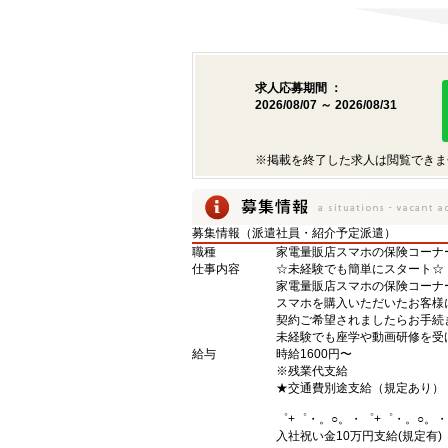
求人応募期間 ：
2026/08/07 ～ 2026/08/31
※掲載を終了した求人は閲覧できま
募集情報（派遣社員・紹介予定派遣）
職種
家電量販店スマホの保険コーナ
仕事内容
☆未経験でも簡単にスタート☆
家電量販店スマホの保険コーナ
スマホを購入いただいたお客様
契約ご希望されましたらお手続
未経験でも座学や動画研修を受
給与
時給1600円〜
※残業代支給
★交通費別途支給（規定あり）
゜+゜・。○。・゜+゜・。○。・
入社祝い金10万円支給(規定有)