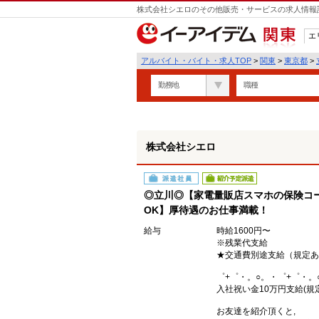
株式会社シエロのその他販売・サービスの求人情報詳
遣
エ
関東
アルバイト・バイト・求人TOP
>
関東
>
東京都
>
勤務地
職種
株式会社シエロ
派遣社員
紹介予定派遣
◎立川◎【家電量販店スマホの保険コ
OK】厚待遇のお仕事満載！
給与
時給1600円〜
※残業代支給
★交通費別途支給（規定あ
゜+゜・。○。・゜+゜・。
入社祝い金10万円支給(規
お友達を紹介頂くと,