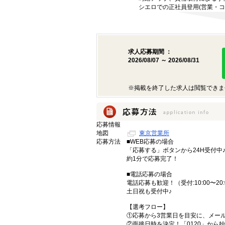
シエロでの正社員登用(営業・コ
求人応募期間 ：
2026/08/07 ～ 2026/08/31
※掲載を終了した求人は閲覧できま
応募情報
地図
東京営業所
応募方法
■WEB応募の場合
「応募する」ボタンから24H受付中
約1分で応募完了！
■電話応募の場合
電話応募も歓迎！（受付:10:00〜20:
土日祝も受付中♪
【選考フロー】
①応募から3営業日を目安に、メール
②面接日時を決定！「0120」から