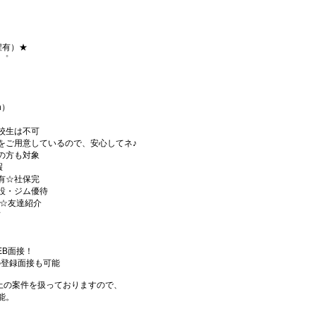
程有）★
+゜
h）
校生は不可
をご用意しているので、安心してネ♪
の方も対象
暇
有☆社保完
設・ジム優待
)☆友達紹介
有
EB面接！
の登録面接も可能
件以上の案件を扱っておりますので、
能。