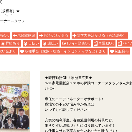
)
（規程有）★
・゜+゜
ーナースタッフ
面接OK
未経験歓迎
英語が活かせる
語学力を活かせる（英語以外）
昇給あり
日払い
週払い
10時～勤務OK
車通勤OK
バイ
祝い金あり
各種手当（家族・役職・インセンティブなど）あり
制服貸与
★即日勤務OK！履歴書不要★
≫≫家電量販店スマホの保険コーナースタッフさん大
♪♪≪≪
専任のコーディネーターがサポート♪
職場での不安や悩み事があれば
いつでも相談してください！
充実の福利厚生、各種施設利用の特典など、
働きやすい環境づくりに取り組んでいます！
お仕事以外も充実させたいあなたの味方です♪