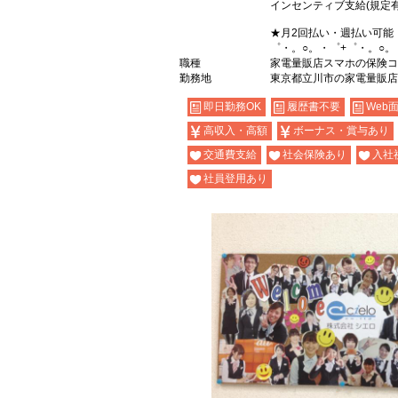
インセンティブ支給(規定有
★月2回払い・週払い可能
゜・。○。・゜+゜・。○。
職種
家電量販店スマホの保険コ
勤務地
東京都立川市の家電量販店
即日勤務OK
履歴書不要
Web
高収入・高額
ボーナス・賞与あり
交通費支給
社会保険あり
入社
社員登用あり