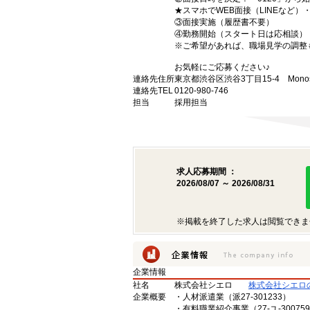
★スマホでWEB面接（LINEなど
③面接実施（履歴書不要）
④勤務開始（スタート日は応相談）
※ご希望があれば、職場見学の調整
お気軽にご応募ください♪
連絡先住所
東京都渋谷区渋谷3丁目15-4 Monost
連絡先TEL
0120-980-746
担当
採用担当
求人応募期間 ：
2026/08/07 ～ 2026/08/31
※掲載を終了した求人は閲覧できま
企業情報
社名
株式会社シエロ
株式会社シエロ
企業概要
・人材派遣業（派27-301233）
・有料職業紹介事業（27-ユ-30075