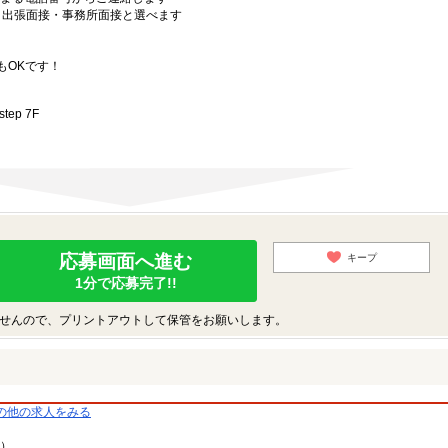
）・出張面接・事務所面接と選べます
もOKです！
ep 7F
応募画面へ進む
キープ
1分で応募完了!!
せんので、プリントアウトして保管をお願いします。
の他の求人をみる
9）