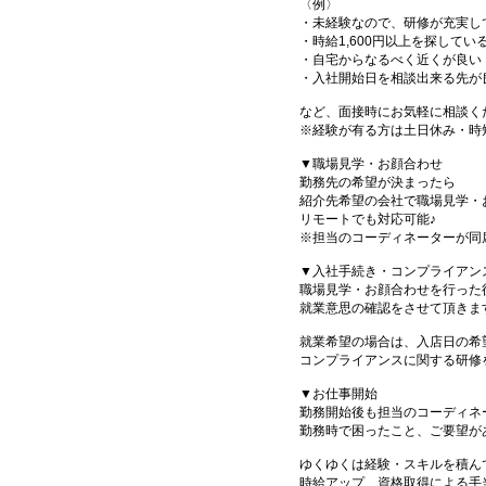
〈例〉
・未経験なので、研修が充実し
・時給1,600円以上を探してい
・自宅からなるべく近くが良い
・入社開始日を相談出来る先が
など、面接時にお気軽に相談く
※経験が有る方は土日休み・時
▼職場見学・お顔合わせ
勤務先の希望が決まったら
紹介先希望の会社で職場見学・
リモートでも対応可能♪
※担当のコーディネーターが同
▼入社手続き・コンプライアン
職場見学・お顔合わせを行った
就業意思の確認をさせて頂きま
就業希望の場合は、入店日の希
コンプライアンスに関する研修
▼お仕事開始
勤務開始後も担当のコーディネ
勤務時で困ったこと、ご要望が
ゆくゆくは経験・スキルを積ん
時給アップ、資格取得による手