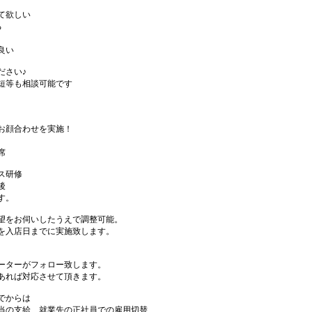
て欲しい
る
良い
ださい♪
短等も相談可能です
お顔合わせを実施！
席
ス研修
後
す。
望をお伺いしたうえで調整可能。
を入店日までに実施致します。
ーターがフォロー致します。
あれば対応させて頂きます。
でからは
当の支給、就業先の正社員での雇用切替、