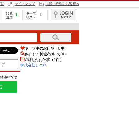
質問
サイトマップ
掲載ご希望のお客様へ
閲覧
キープ
1
0
履歴
リスト
ログイン
キープ中のお仕事（0件）
保存した検索条件（
0
件）
閲覧したお仕事（1件）
ープ
株式会社シエロ
の最新情報です
む