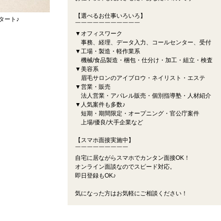
【選べるお仕事いろいろ】
タート♪
￣￣￣￣￣￣￣￣￣￣￣
▼オフィスワーク
事務、経理、データ入力、コールセンター、受付
▼工場・製造・軽作業系
機械/食品製造・梱包・仕分け・加工・組立・検査
▼美容系
眉毛サロンのアイブロウ・ネイリスト・エステ
▼営業・販売
法人営業・アパレル販売・個別指導塾・人材紹介
▼人気案件も多数♪
短期・期間限定・オープニング・官公庁案件
上場/優良/大手企業など
【スマホ面接実施中】
￣￣￣￣￣￣￣￣￣
自宅に居ながらスマホでカンタン面接OK！
オンライン面談なのでスピード対応。
即日登録もOK♪
気になった方はお気軽にご相談ください！