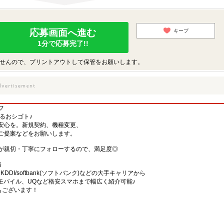
応募画面へ進む
キープ
1分で応募完了!!
せんので、プリントアウトして保管をお願いします。
フ
するおシゴト♪
安心を。新規契約、機種変更、
ご提案などをお願いします。
が親切・丁寧にフォローするので、満足度◎
務
)・KDDI/softbank(ソフトバンク)などの大手キャリアから
、楽天モバイル、UQなど格安スマホまで幅広く紹介可能♪
舗もございます！