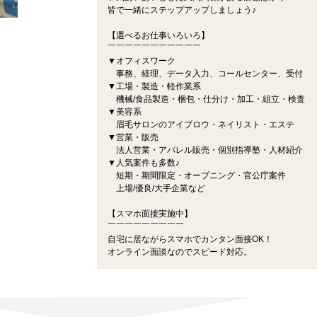
皆で一緒にステップアップしましょう♪
【選べるお仕事いろいろ】
￣￣￣￣￣￣￣￣￣￣￣
▼オフィスワーク
事務、経理、データ入力、コールセンター、受付
▼工場・製造・軽作業系
機械/食品製造・梱包・仕分け・加工・組立・検査
▼美容系
眉毛サロンのアイブロウ・ネイリスト・エステ
▼営業・販売
法人営業・アパレル販売・個別指導塾・人材紹介
▼人気案件も多数♪
短期・期間限定・オープニング・官公庁案件
上場/優良/大手企業など
【スマホ面接実施中】
￣￣￣￣￣￣￣￣￣
自宅に居ながらスマホでカンタン面接OK！
オンライン面談なのでスピード対応。