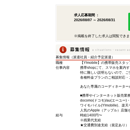
求人応募期間 ：
2026/08/07 ～ 2026/08/31
※掲載を終了した求人は閲覧できま
募集情報（派遣社員・紹介予定派遣）
職種
【Y!mobile】の携帯販売スタッ
仕事内容
携帯shopにて、スマホを案内
特に難しい説明もないので、ご
各種料金プランのご相談対応・
あなた専属のコーディネーター
■携帯やインターネット販売業
docomo(ドコモ)/au(エーユー
ワイモバイル(Y!mobille)
人気のApple（アップル）店
給与
時給1400円〜
※残業代支給
★交通費別途支給（規定あり）