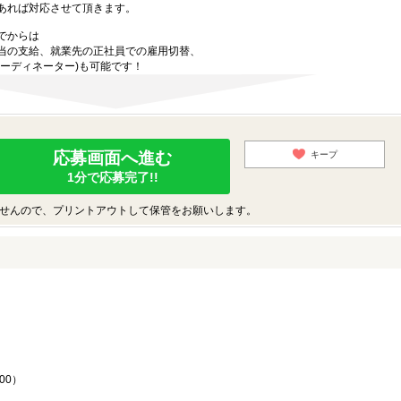
あれば対応させて頂きます。
でからは
当の支給、就業先の正社員での雇用切替、
ーディネーター)も可能です！
応募画面へ進む
キープ
1分で応募完了!!
せんので、プリントアウトして保管をお願いします。
♪
00）