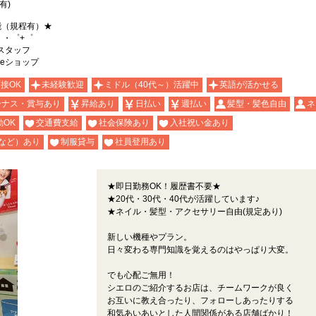
有)
能（規程有）★
。・゜+゜
売スタッフ
leショップ
面接OK
未経験歓迎
ミドル（40代～）活躍中
英語が活かせる
ーナス・賞与あり
昇給あり
日払い
週払い
髪型・髪色自由
ネ
OK
交通費支給
社会保険あり
入社祝い金あり
など）あり
制服貸与
社員登用あり
★即日勤務OK！履歴書不要★
★20代・30代・40代が活躍しています♪
★ネイル・髪型・アクセサリー自由(規定あり)
新しい機種やプラン。
日々変わる専門知識を覚えるのはやっぱり大変。
でも心配ご無用！
シエロのご紹介するお店は、チームワークが良く
お互いに教え合ったり、フォローしあったりする
和気あいあいとした人間関係がある店舗ばかり！