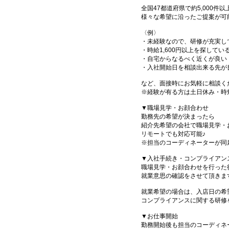
全国47都道府県で約5,000
様々な希望に沿ったご提案が可
〈例〉
・未経験なので、研修が充実し
・時給1,600円以上を探してい
・自宅からなるべく近くが良い
・入社開始日を相談出来る先が
など、面接時にお気軽に相談く
※経験が有る方は土日休み・時
▼職場見学・お顔合わせ
勤務先の希望が決まったら
紹介先希望の会社で職場見学・
リモートでも対応可能♪
※担当のコーディネーターが同
▼入社手続き・コンプライアン
職場見学・お顔合わせを行った
就業意思の確認をさせて頂きま
就業希望の場合は、入店日の希
コンプライアンスに関する研修
▼お仕事開始
勤務開始後も担当のコーディネ