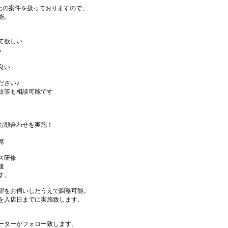
件以上の案件を扱っておりますので、
能。
て欲しい
る
良い
ださい♪
短等も相談可能です
お顔合わせを実施！
席
ス研修
後
す。
望をお伺いしたうえで調整可能。
を入店日までに実施致します。
ーターがフォロー致します。