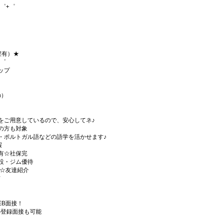
゜+゜
程有）★
+゜
ョップ
h）
をご用意しているので、安心してネ♪
の方も対象
・ポルトガル語などの語学を活かせます♪
暇
有☆社保完
設・ジム優待
)☆友達紹介
有
EB面接！
の登録面接も可能