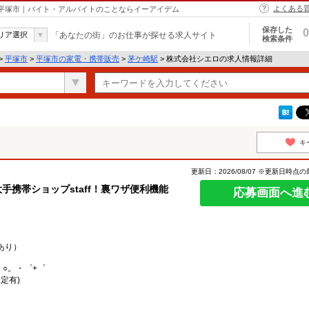
よくある
 平塚市｜バイト・アルバイトのことならイーアイデム
保存した
0
リア選択
「あなたの街」のお仕事が探せる求人サイト
検索条件
>
平塚市
>
平塚市の家電・携帯販売
>
茅ケ崎駅
> 株式会社シエロの求人情報詳細
キ
更新日：2026/08/07 ※更新日時点
手携帯ショップstaff！裏ワザ便利機能
応募画面へ進
あり）
。○。・゜+゜
定有)