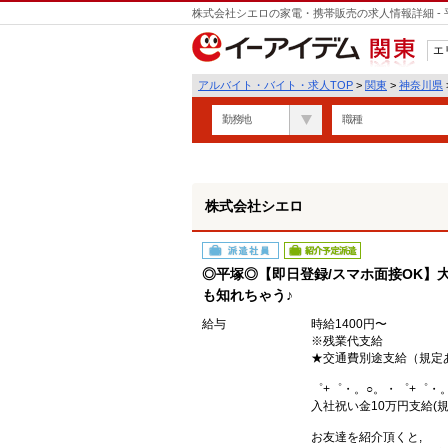
株式会社シエロの家電・携帯販売の求人情報詳細 -
遣
エ
関東
アルバイト・バイト・求人TOP
>
関東
>
神奈川県
勤務地
職種
株式会社シエロ
派遣社員
紹介予定派遣
◎平塚◎【即日登録/スマホ面接OK】大
も知れちゃう♪
給与
時給1400円〜
※残業代支給
★交通費別途支給（規定
゜+゜・。○。・゜+゜・
入社祝い金10万円支給(規
お友達を紹介頂くと,