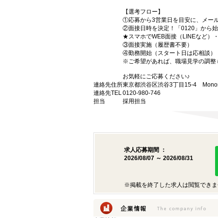
【選考フロー】
①応募から3営業日を目安に、メール
②面接日時を決定！「0120」から
★スマホでWEB面接（LINEなど
③面接実施（履歴書不要）
④勤務開始（スタート日は応相談）
※ご希望があれば、職場見学の調整
お気軽にご応募ください♪
連絡先住所
東京都渋谷区渋谷3丁目15-4 Monost
連絡先TEL
0120-980-746
担当
採用担当
求人応募期間 ：
2026/08/07 ～ 2026/08/31
※掲載を終了した求人は閲覧できま