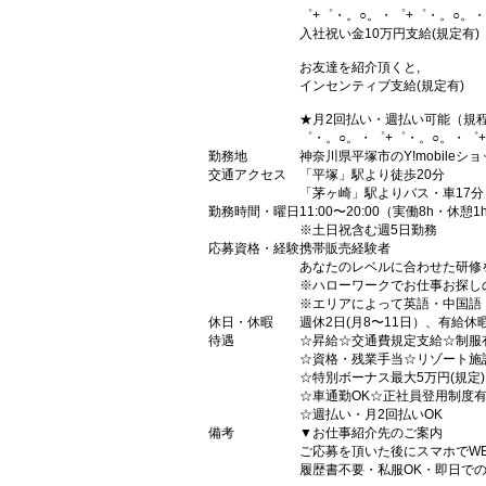
゜+゜・。○。・゜+゜・。○。・
入社祝い金10万円支給(規定有)
お友達を紹介頂くと,
インセンティブ支給(規定有)
★月2回払い・週払い可能（規
゜・。○。・゜+゜・。○。・゜
勤務地
神奈川県平塚市のY!mobileシ
交通アクセス
「平塚」駅より徒歩20分
「茅ヶ崎」駅よりバス・車17分
勤務時間・曜日
11:00〜20:00（実働8h・休憩1
※土日祝含む週5日勤務
応募資格・経験
携帯販売経験者
あなたのレベルに合わせた研修
※ハローワークでお仕事お探し
※エリアによって英語・中国語
休日・休暇
週休2日(月8〜11日）、有給休
待遇
☆昇給☆交通費規定支給☆制服
☆資格・残業手当☆リゾート施
☆特別ボーナス最大5万円(規定
☆車通勤OK☆正社員登用制度
☆週払い・月2回払いOK
備考
▼お仕事紹介先のご案内
ご応募を頂いた後にスマホでW
履歴書不要・私服OK・即日で