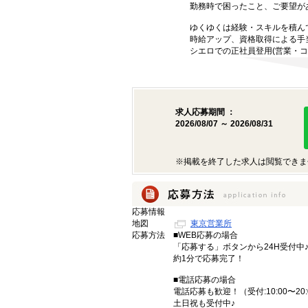
勤務時で困ったこと、ご要望が
ゆくゆくは経験・スキルを積ん
時給アップ、資格取得による手
シエロでの正社員登用(営業・コ
求人応募期間 ：
2026/08/07 ～ 2026/08/31
※掲載を終了した求人は閲覧できま
応募情報
地図
東京営業所
応募方法
■WEB応募の場合
「応募する」ボタンから24H受付中
約1分で応募完了！
■電話応募の場合
電話応募も歓迎！（受付:10:00〜20:
土日祝も受付中♪