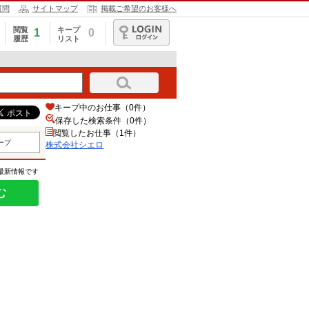
質問
サイトマップ
掲載ご希望のお客様へ
閲覧
キープ
1
0
履歴
リスト
ログイン
キープ中のお仕事（0件）
保存した検索条件（
0
件）
閲覧したお仕事（1件）
ープ
株式会社シエロ
の最新情報です
む