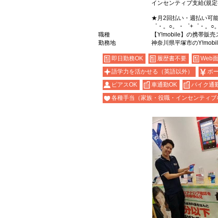
インセンティブ支給(規定
★月2回払い・週払い可
゜・。○。・゜+゜・。○
職種
【Y!mobile】の携帯販
勤務地
神奈川県平塚市のY!mobi
即日勤務OK
履歴書不要
Web
語学力を活かせる（英語以外）
ボ
ピアスOK
車通勤OK
バイク通勤
各種手当（家族・役職・インセンティブ