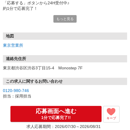
「応募する」ボタンから24H受付中♪
約1分で応募完了！
もっと見る
■電話応募の場合
電話応募も歓迎！（受付:10:00〜20:00）
土日祝も受付中♪
地図
【選考フロー】
東京営業所
①応募から3営業日を目安に、メールorお電話でご連絡します。
②面接日時を決定！「0120」から始まる電話番号からご連絡します
★スマホでWEB面接（LINEなど）・出張面接・事務所面接と選べま
連絡先住所
す
東京都渋谷区渋谷3丁目15-4 Monostep 7F
③面接実施（履歴書不要）
④勤務開始（スタート日は応相談）
※ご希望があれば、職場見学の調整もOKです！
この求人に関するお問い合わせ
0120-980-746
お気軽にご応募ください♪
担当：採用担当
応募画面へ進む
1分で応募完了!!
キープ
求人応募期間：2026/07/30～2026/08/31