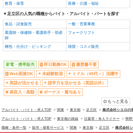
教育・保育
医療・介護・福祉
日払い
週払い
10時～勤務OK
足立区の人気の職種からバイト・アルバイト・パートを探す
髪型・髪色自由
ネイルOK
ピアスOK
食品・試食販売
一般・営業事務
車通勤OK
バイク通勤OK
看護師・保健師・看護助手・助産
フォークリフト
師
交通費支給
社会保険あり
梱包・仕分け・ピッキング
雑貨・コスメ販売
入社祝い金あり
各種手当（家族・役職・インセン
ティブなど）あり
制服貸与
社員登用あり
家電・携帯販売
即日勤務OK
履歴書不要
同じ職種から求人を探す
Web面接OK
未経験歓迎
ミドル（40代～）活躍中
販売・接客サービス
英語が活かせる
語学力を活かせる（英語以外）
家電・携帯販売
高収入・高額
ボーナス・賞与あり
もっと見る
同じ特徴から求人を探す
アルバイト・バイト・求人TOP
関東
東京都
足立区
株式会社シエロの
未経験歓迎
ミドル（40代～）活躍中
アルバイト・バイト・求人TOP
東京都の路線
日暮里・舎人ライナー
熊野
英語が活かせる
ボーナス・賞与あり
職種・条件一覧
販売・接客サービス
関東
東京都
足立区
株式会社シ
日払い
車通勤OK