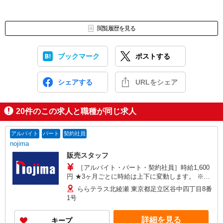
閲覧履歴を見る
ブックマーク
ポストする
シェアする
URLをシェア
20
件のこの求人と職種が同じ求人
アルバイト
パート
契約社員
nojima
販売スタッフ
［アルバイト・パート・契約社員］時給1,600
円 ★3ヶ月ごとに時給は上下に変動します。 ※2
年目以降は6か月ごとに昇給チャンスあり （時給
ららテラス北綾瀬 東京都足立区谷中四丁目8番
変動制）
1号
詳細を見る
キープ