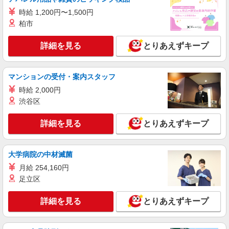
派遣社員
紹介予定派遣
時給 1,200円〜1,500円
株式会社シエロ
柏市
ソフトバンクイベントスタッフ
時給2000円〜 ※残業代支給 ★交通費別途支給
詳細を見る
とりあえずキープ
（規定あり） ゜+゜・。○。・゜+゜・。○。・゜
+゜ 入社祝い金10万円支給(規定有) お友達を紹介
東京都足立区の家電量販店
頂くと, インセンティブ支給(規定有) ★月2回払
マンションの受付・案内スタッフ
い・週払い可能（規程有）★ ゜・。○。・゜
詳細を見る
キープ
+゜・。○。・゜+゜
時給 2,000円
渋谷区
派遣社員
株式会社ケーズキャリアスタッフ
詳細を見る
とりあえずキープ
パソコンのサポート受付スタッフ
時給1,650円 ■交通費全額支給 ■時間外手当
（１分単位で別途全額支給） ※全て当社規定あり
大学病院の中材滅菌
■ケーズデンキ足立店 足立店内アシストカウ
月給 254,160円
ンター 東京都足立区小台1丁目20-6
足立区
詳細を見る
キープ
詳細を見る
とりあえずキープ
正社員