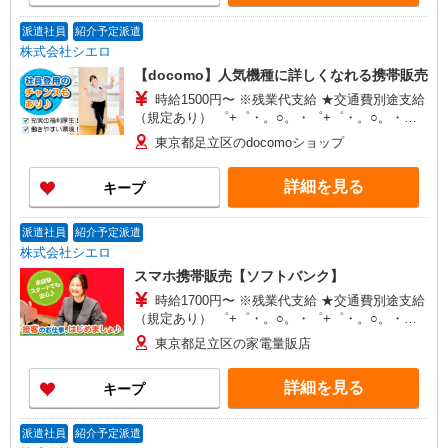
派遣社員
紹介予定派遣
株式会社シエロ
【docomo】人気機種に詳しくなれる携帯販売
時給1500円〜 ※残業代支給 ★交通費別途支給
（規定あり） ゜+゜・。○。・゜+゜・。○。・゜
+゜ 入社祝い金10万円支給(規定有) お友達を紹介
東京都足立区のdocomoショップ
頂くと, インセンティブ支給(規定有) ★月2回払
い・週払い可能（規程有）★ ゜・。○。・゜
詳細を見る
キープ
+゜・。○。・゜+゜
派遣社員
紹介予定派遣
株式会社シエロ
スマホ携帯販売【ソフトバンク】
時給1700円〜 ※残業代支給 ★交通費別途支給
（規定あり） ゜+゜・。○。・゜+゜・。○。・゜
+゜ 入社祝い金10万円支給(規定有) お友達を紹介
東京都足立区の家電量販店
頂くと, インセンティブ支給(規定有) ★月2回払
い・週払い可能（規程有）★ ゜・。○。・゜
詳細を見る
キープ
+゜・。○。・゜+゜
派遣社員
紹介予定派遣