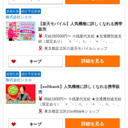
派遣社員
紹介予定派遣
株式会社シエロ
【楽天モバイル】人気機種に詳しくなれる携帯
販売
月給265500円〜 ※残業代支給 ★交通費別途支
給（規定あり） ゜+゜・。○。・゜+゜・。
○。・゜+゜ 入社祝い金10万円支給(規定有) お友達
東京都足立区の楽天モバイルショップ
を紹介頂くと, インセンティブ支給(規定有) ゜・。
○。・゜+゜・。○。・゜+゜
詳細を見る
キープ
派遣社員
紹介予定派遣
株式会社シエロ
【softbank】人気機種に詳しくなれる携帯販
売
時給1600円〜 ※残業代支給 ★交通費別途支給
（規定あり） ゜+゜・。○。・゜+゜・。○。・゜
+゜ 入社祝い金10万円支給(規定有) お友達を紹介
東京都足立区のsoftbankショップ
頂くと, インセンティブ支給(規定有) ★月2回払
い・週払い可能（規程有）★ ゜・。○。・゜
詳細を見る
キープ
+゜・。○。・゜+゜