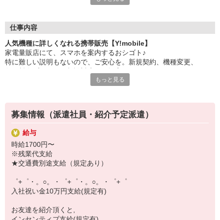
大手キャリアの店舗勤務なので安心・安定！
一度身に着けた知識は、
ずっと先まで役に立ちます！
仕事内容
人気機種に詳しくなれる携帯販売【Y!mobile】
丁寧な研修もあるので、
家電量販店にて、スマホを案内するおシゴト♪
みなさんから働きやすいと好評です♪
特に難しい説明もないので、ご安心を。新規契約、機種変更、
最新アプリ事情やお得なプラン、
各種料金プランのご相談対応・ご提案などをお願いします。
スマホの裏ワザを学べるチャンス♪
もっと見る
初めての方でも安心♪
【選べるお仕事いろいろ】
あなた専属のコーディネーターが親切・丁寧にフォローするので、
￣￣￣￣￣￣￣￣￣￣￣
満足度◎
▼オフィスワーク
募集情報（派遣社員・紹介予定派遣）
事務、経理、データ入力、コールセンター、受付
■携帯やインターネット販売業務
▼工場・製造・軽作業系
給与
docomo(ドコモ)/au(エーユー)・KDDI/softbank(ソフトバンク)など
機械/食品製造・梱包・仕分け・加工・組立・検査
時給1700円〜
の大手キャリアから
▼美容系
※残業代支給
ワイモバイル(Y!mobille)、楽天モバイル、UQなど格安スマホまで幅
眉毛サロンのアイブロウ・ネイリスト・エステ
★交通費別途支給（規定あり）
広く紹介可能♪
▼営業・販売
人気のApple（アップル）店舗もございます！
法人営業・アパレル販売・個別指導塾・人材紹介
゜+゜・。○。・゜+゜・。○。・゜+゜
▼人気案件も多数♪
入社祝い金10万円支給(規定有)
短期・期間限定・オープニング・官公庁案件
上場/優良/大手企業など
お友達を紹介頂くと,
インセンティブ支給(規定有)