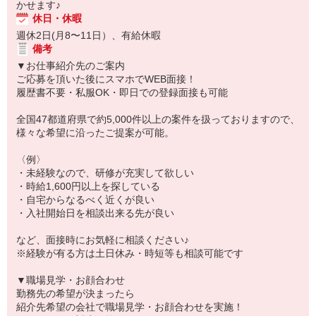
かせます♪
休日・休暇
週休2日(月8〜11日）、有給休暇
備考
▼お仕事紹介先のご案内
ご応募を頂いた後にスマホでWEB面接！
履歴書不要・私服OK・即日での登録面接も可能
全国47都道府県で約5,000件以上の案件を扱っておりますので、
様々な希望に沿ったご提案が可能。
〈例〉
・未経験なので、研修が充実して欲しい
・時給1,600円以上を探している
・自宅からなるべく近くが良い
・入社開始日を相談出来る先が良い
など、面接時にお気軽に相談ください♪
※経験が有る方は土日休み・時短等も相談可能です
▼職場見学・お顔合わせ
勤務先の希望が決まったら
紹介先希望の会社で職場見学・お顔合わせを実施！