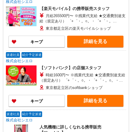
株式会社シエロ
【楽天モバイル】の携帯販売スタッフ
月給265500円〜 ※残業代支給 ★交通費別途支
給（規定あり） ゜+゜・。○。・゜+゜・。
○。・゜+゜ 入社祝い金10万円支給(規定有) お友達
東京都足立区の楽天モバイルショップ
を紹介頂くと, インセンティブ支給(規定有) ゜・。
○。・゜+゜・。○。・゜+゜
詳細を見る
キープ
派遣社員
紹介予定派遣
株式会社シエロ
【ソフトバンク】の店舗スタッフ
時給1600円〜 ※残業代支給 ★交通費別途支給
（規定あり） ゜+゜・。○。・゜+゜・。○。・゜
+゜ 入社祝い金10万円支給(規定有) お友達を紹介
東京都足立区のsoftbankショップ
頂くと, インセンティブ支給(規定有) ★月2回払
い・週払い可能（規程有）★ ゜・。○。・゜
詳細を見る
キープ
+゜・。○。・゜+゜
派遣社員
紹介予定派遣
株式会社シエロ
人気機種に詳しくなれる携帯販売