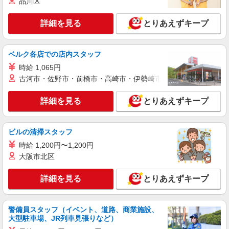
品川区
+゜ 入社祝い金10万円支給(規定有) お友達を紹介
東京都足立区の家電量販店
頂くと, インセンティブ支給(規定有) ★月2回払
詳細を見る
い・週払い可能（規程有）★ ゜・。○。・゜
とりあえずキープ
詳細を見る
キープ
+゜・。○。・゜+゜
ベルク各店での店内スタッフ
派遣社員
紹介予定派遣
株式会社シエロ
時給 1,065円
【docomo】人気機種に詳しくなれる携帯販売
古河市・佐野市・前橋市・高崎市・伊勢崎市・太田市・館林市・
時給1650円〜 ※残業代支給 ★交通費別途支給
（規定あり） ゜+゜・。○。・゜+゜・。○。・゜
詳細を見る
とりあえずキープ
+゜ 入社祝い金10万円支給(規定有) お友達を紹介
東京都足立区のdocomoショップ
頂くと, インセンティブ支給(規定有) ★月2回払
い・週払い可能（規程有）★ ゜・。○。・゜
ビルの清掃スタッフ
詳細を見る
キープ
+゜・。○。・゜+゜
時給 1,200円〜1,200円
大阪市北区
派遣社員
紹介予定派遣
株式会社シエロ
詳細を見る
とりあえずキープ
【au】人気機種に詳しくなれる携帯販売
時給1600円〜 ※残業代支給 ★交通費別途支給
（規定あり） ゜+゜・。○。・゜+゜・。○。・゜
警備員スタッフ（イベント、道路、商業施設、
+゜ 入社祝い金10万円支給(規定有) お友達を紹介
東京都足立区のauショップ
大型駐車場、JR列車見張りなど）
頂くと, インセンティブ支給(規定有) ★月2回払
い・週払い可能（規程有）★ ゜・。○。・゜