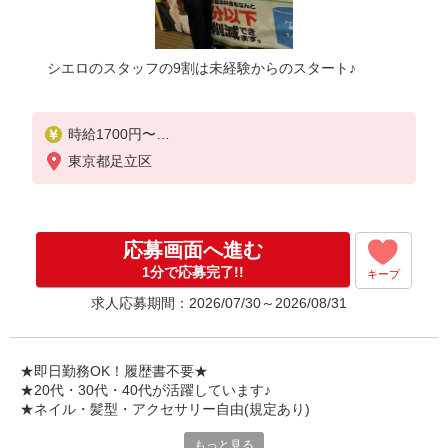
シエロのスタッフの9割は未経験からのスタート♪
時給1700円〜
※残業代支給
東京都足立区
★交通費別途支給（規定あり）
゜+゜・。○。・゜+゜・。○。・゜+゜
入社祝い金10万円支給(規定有)
応募画面へ進む
お友達を紹介頂くと,
1分で応募完了!!
キープ
インセンティブ支給(規定有)
求人応募期間：2026/07/30～2026/08/31
★月2回払い・週払い可能（規程有）★
゜・。○。・゜+゜・。○。・゜+゜
★即日勤務OK！履歴書不要★
★20代・30代・40代が活躍しています♪
★ネイル・髪型・アクセサリー自由(規定あり)
もっと見る
シエロのスタッフは9割が未経験スタート。