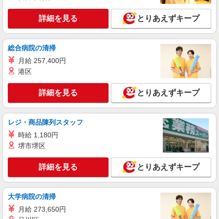
（規定あり） ゜+゜・。○。・゜+゜・。○。・゜
+゜ 入社祝い金10万円支給(規定有) お友達を紹介
詳細を見る
とりあえずキープ
東京都足立区の家電量販店
頂くと, インセンティブ支給(規定有) ★月2回払
い・週払い可能（規程有）★ ゜・。○。・゜
詳細を見る
キープ
+゜・。○。・゜+゜
総合病院の清掃
月給 257,400円
派遣社員
紹介予定派遣
港区
株式会社シエロ
【au】の携帯販売スタッフ
詳細を見る
とりあえずキープ
時給1600円〜 ※残業代支給 ★交通費別途支給
（規定あり） ゜+゜・。○。・゜+゜・。○。・゜
+゜ 入社祝い金10万円支給(規定有) お友達を紹介
東京都足立区のauショップ
レジ・商品陳列スタッフ
頂くと, インセンティブ支給(規定有) ★月2回払
い・週払い可能（規程有）★ ゜・。○。・゜
時給 1,180円
詳細を見る
キープ
+゜・。○。・゜+゜
堺市堺区
派遣社員
紹介予定派遣
詳細を見る
とりあえずキープ
株式会社シエロ
人気機種に詳しくなれる携帯販売
【softbank】
大学病院の清掃
時給1700円〜 ※残業代支給 ★交通費別途支給
月給 273,650円
（規定あり） ゜+゜・。○。・゜+゜・。○。・゜