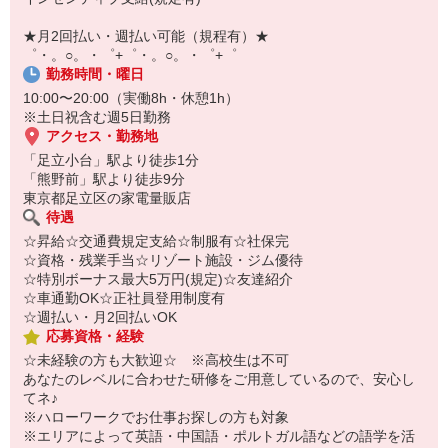
【スマホ面接実施中】
￣￣￣￣￣￣￣￣￣
★月2回払い・週払い可能（規程有）★
自宅に居ながらスマホでカンタン面接OK！
゜・。○。・゜+゜・。○。・゜+゜
オンライン面談なのでスピード対応。
勤務時間・曜日
10:00〜20:00（実働8h・休憩1h）
※土日祝含む週5日勤務
アクセス・勤務地
「足立小台」駅より徒歩1分
「熊野前」駅より徒歩9分
東京都足立区の家電量販店
待遇
☆昇給☆交通費規定支給☆制服有☆社保完
☆資格・残業手当☆リゾート施設・ジム優待
☆特別ボーナス最大5万円(規定)☆友達紹介
☆車通勤OK☆正社員登用制度有
☆週払い・月2回払いOK
応募資格・経験
☆未経験の方も大歓迎☆ ※高校生は不可
あなたのレベルに合わせた研修をご用意しているので、安心し
てネ♪
※ハローワークでお仕事お探しの方も対象
※エリアによって英語・中国語・ポルトガル語などの語学を活