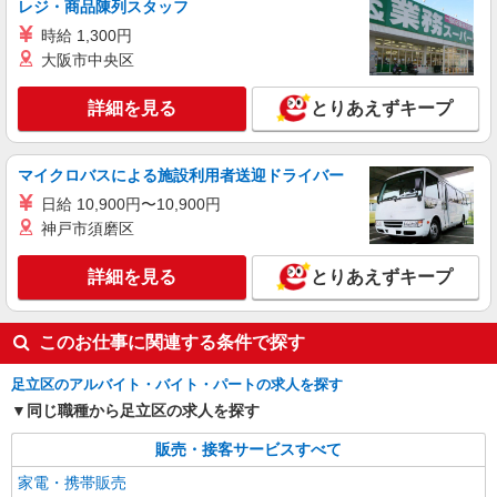
レジ・商品陳列スタッフ
ソフトバンク北千住店
【店長職】ソフトバンクショップの携帯販売ス
時給 1,300円
タッフ
大阪市中央区
月給 260,000円 〜 322,000円 試用期間あり 6
ヶ月 月給25万円以上 ※経験・能力による 【試用
詳細を見る
とりあえずキープ
期間】月給 260000 円 〜 322000 円
■ソフトバンク北千住店 東京都 足立区 千住2
丁目 22‐3 YKビル1F
マイクロバスによる施設利用者送迎ドライバー
詳細を見る
キープ
日給 10,900円〜10,900円
神戸市須磨区
正社員
ワイモバイルアリオ西新井店
詳細を見る
とりあえずキープ
ワイモバイルショップの携帯販売スタッフ
月給 265,000円 〜 350,000円 固定残業代:
このお仕事に関連する条件で探す
20,000円 〜 20,000円（11時間相当） ＊基本給
280,000円を超える場合は10,000円（5時間相
■ワイモバイルアリオ西新井店 東京都足立区西
当）、基本給320,000円を超える場合は5,000円（2
足立区のアルバイト・バイト・パートの求人を探す
新井栄町1丁目20‐1 アリオ西新井2F 215区画
時間相当）支給。時間外手当は時間外労働の有無
同じ職種から足立区の求人を探す
にかかわらず、固定残業代として支給し、相当時
詳細を見る
キープ
間を超える時間外労働分は法定どおり追加で支給
販売・接客サービスすべて
します。 試用期間あり 3ヶ月 ※経験・能力による
家電・携帯販売
【試用期間】月給 265000 円 〜 350000 円