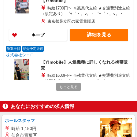
【Y!mobile】
時給1700円〜 ※残業代支給 ★交通費別途支給
（規定あり） ゜+゜・。○。・゜+゜・。○。・゜
+゜ 入社祝い金10万円支給(規定有) お友達を紹介
東京都足立区の家電量販店
頂くと, インセンティブ支給(規定有) ★月2回払
い・週払い可能（規程有）★ ゜・。○。・゜
詳細を見る
キープ
+゜・。○。・゜+゜
派遣社員
紹介予定派遣
株式会社シエロ
【Y!mobile】人気機種に詳しくなれる携帯販
売
時給1600円〜 ※残業代支給 ★交通費別途支給
（規定あり） ゜+゜・。○。・゜+゜・。○。・゜
+゜ 入社祝い金10万円支給(規定有) お友達を紹介
もっと見る
東京都足立区のY!mobileショップ
頂くと, インセンティブ支給(規定有) ★月2回払
い・週払い可能（規程有）★ ゜・。○。・゜
詳細を見る
キープ
+゜・。○。・゜+゜
あなたにおすすめの求人情報
派遣社員
紹介予定派遣
ホールスタッフ
株式会社シエロ
時給 1,150円
スマホ携帯販売【エーユー】
仙台市青葉区
時給1730円〜 ※残業代支給 ★交通費別途支給