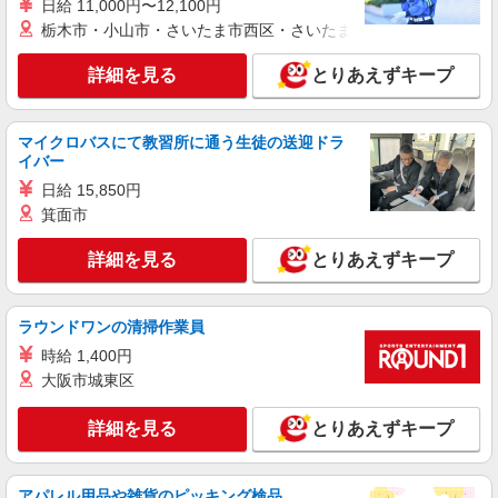
日給 11,000円〜12,100円
詳細を見る
キープ
+゜・。○。・゜+゜
栃木市・小山市・さいたま市西区・さいたま市岩槻区・久喜市・
派遣社員
紹介予定派遣
詳細を見る
とりあえずキープ
株式会社シエロ
【ドコモ】の店舗スタッフ
マイクロバスにて教習所に通う生徒の送迎ドラ
時給1650円〜 ※残業代支給 ★交通費別途支給
イバー
（規定あり） ゜+゜・。○。・゜+゜・。○。・゜
+゜ 入社祝い金10万円支給(規定有) お友達を紹介
日給 15,850円
東京都足立区のdocomoショップ
頂くと, インセンティブ支給(規定有) ★月2回払
箕面市
い・週払い可能（規程有）★ ゜・。○。・゜
詳細を見る
キープ
+゜・。○。・゜+゜
詳細を見る
とりあえずキープ
派遣社員
紹介予定派遣
株式会社シエロ
ラウンドワンの清掃作業員
【softbank】の携帯販売スタッフ
時給 1,400円
時給1600円〜 ※残業代支給 ★交通費別途支給
大阪市城東区
（規定あり） ゜+゜・。○。・゜+゜・。○。・゜
+゜ 入社祝い金10万円支給(規定有) お友達を紹介
東京都足立区のsoftbankショップ
頂くと, インセンティブ支給(規定有) ★月2回払
詳細を見る
とりあえずキープ
い・週払い可能（規程有）★ ゜・。○。・゜
詳細を見る
キープ
+゜・。○。・゜+゜
アパレル用品や雑貨のピッキング検品