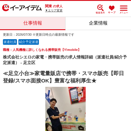
関東
の求人
▼エリア変更
仕事情報
企業情報
更新日：2026/07/30 ※更新日時点の最新情報です
派遣社員
紹介予定派遣
職種：人気機種に詳しくなれる携帯販売【Y!mobile】
株式会社シエロの家電・携帯販売の求人情報詳細（派遣社員/紹介予
定派遣） - 足立区
≪足立小台≫家電量販店で携帯・スマホ販売【即日
登録/スマホ面接OK】豊富な福利厚生★