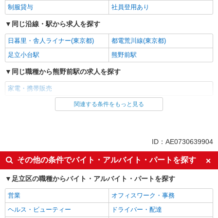
制服貸与
社員登用あり
同じ沿線・駅から求人を探す
日暮里・舎人ライナー(東京都)
都電荒川線(東京都)
足立小台駅
熊野前駅
同じ職種から熊野前駅の求人を探す
家電・携帯販売
関連する条件をもっと見る
同じ雇用形態から熊野前駅の求人を探す
派遣社員
紹介予定派遣
同じ特徴から熊野前駅の求人を探す
ID：AE0730639904
即日勤務OK
履歴書不要
その他の条件でバイト・アルバイト・パートを探す
Web面接OK
未経験歓迎
足立区の職種からバイト・アルバイト・パートを探す
ミドル（40代～）活躍中
英語が活かせる
営業
オフィスワーク・事務
語学力を活かせる（英語以外）
高収入・高額
ヘルス・ビューティー
ドライバー・配達
ボーナス・賞与あり
昇給あり