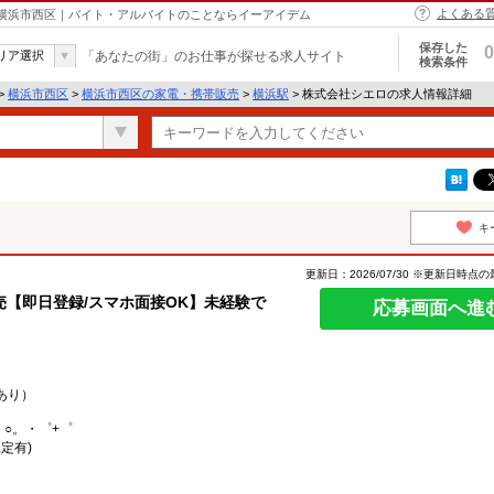
よくある
 横浜市西区｜バイト・アルバイトのことならイーアイデム
保存した
0
リア選択
「あなたの街」のお仕事が探せる求人サイト
検索条件
>
横浜市西区
>
横浜市西区の家電・携帯販売
>
横浜駅
> 株式会社シエロの求人情報詳細
キ
更新日：2026/07/30 ※更新日時点
【即日登録/スマホ面接OK】未経験で
応募画面へ進
あり）
。○。・゜+゜
定有)