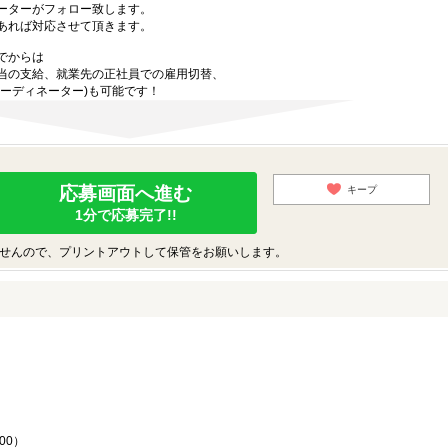
ーターがフォロー致します。
あれば対応させて頂きます。
でからは
当の支給、就業先の正社員での雇用切替、
ーディネーター)も可能です！
応募画面へ進む
キープ
1分で応募完了!!
せんので、プリントアウトして保管をお願いします。
♪
00）