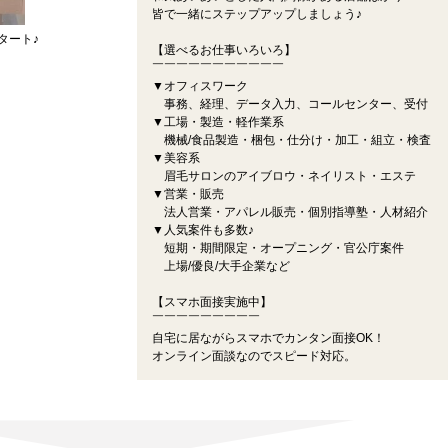
皆で一緒にステップアップしましょう♪
タート♪
【選べるお仕事いろいろ】
￣￣￣￣￣￣￣￣￣￣￣
▼オフィスワーク
事務、経理、データ入力、コールセンター、受付
▼工場・製造・軽作業系
機械/食品製造・梱包・仕分け・加工・組立・検査
▼美容系
眉毛サロンのアイブロウ・ネイリスト・エステ
▼営業・販売
法人営業・アパレル販売・個別指導塾・人材紹介
▼人気案件も多数♪
短期・期間限定・オープニング・官公庁案件
上場/優良/大手企業など
【スマホ面接実施中】
￣￣￣￣￣￣￣￣￣
自宅に居ながらスマホでカンタン面接OK！
オンライン面談なのでスピード対応。