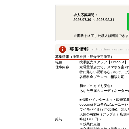
求人応募期間 ：
2026/07/30 ～ 2026/08/31
※掲載を終了した求人は閲覧できま
募集情報（派遣社員・紹介予定派遣）
職種
携帯販売スタッフ【Y!mobile】
仕事内容
家電量販店にて、スマホを案内
特に難しい説明もないので、ご
各種料金プランのご相談対応・
初めての方でも安心♪
あなた専属のコーディネーター
■携帯やインターネット販売業
docomo(ドコモ)/au(エーユー
ワイモバイル(Y!mobille)
人気のApple（アップル）店
給与
時給1700円〜
※残業代支給