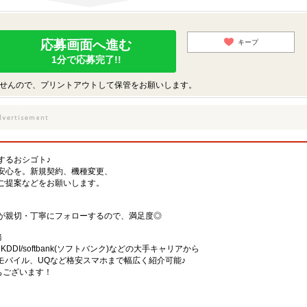
応募画面へ進む
キープ
1分で応募完了!!
せんので、プリントアウトして保管をお願いします。
するおシゴト♪
安心を。新規契約、機種変更、
ご提案などをお願いします。
が親切・丁寧にフォローするので、満足度◎
務
)・KDDI/softbank(ソフトバンク)などの大手キャリアから
、楽天モバイル、UQなど格安スマホまで幅広く紹介可能♪
舗もございます！