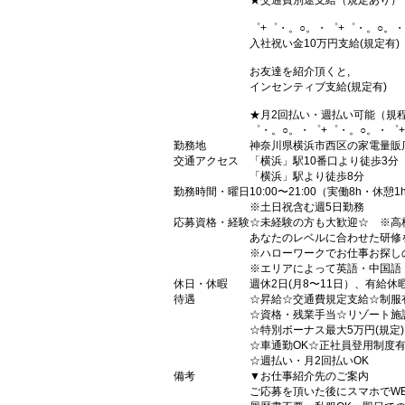
★交通費別途支給（規定あり）
゜+゜・。○。・゜+゜・。○。・
入社祝い金10万円支給(規定有)
お友達を紹介頂くと,
インセンティブ支給(規定有)
★月2回払い・週払い可能（規
゜・。○。・゜+゜・。○。・゜
勤務地
神奈川県横浜市西区の家電量販
交通アクセス
「横浜」駅10番口より徒歩3分
「横浜」駅より徒歩8分
勤務時間・曜日
10:00〜21:00（実働8h・休憩1
※土日祝含む週5日勤務
応募資格・経験
☆未経験の方も大歓迎☆ ※高
あなたのレベルに合わせた研修
※ハローワークでお仕事お探し
※エリアによって英語・中国語
休日・休暇
週休2日(月8〜11日）、有給休
待遇
☆昇給☆交通費規定支給☆制服
☆資格・残業手当☆リゾート施
☆特別ボーナス最大5万円(規定
☆車通勤OK☆正社員登用制度
☆週払い・月2回払いOK
備考
▼お仕事紹介先のご案内
ご応募を頂いた後にスマホでW