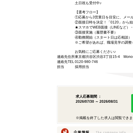
土日祝も受付中♪
【選考フロー】
①応募から3営業日を目安に、メール
②面接日時を決定！「0120」から
★スマホでWEB面接（LINEなど
③面接実施（履歴書不要）
④勤務開始（スタート日は応相談）
※ご希望があれば、職場見学の調整
お気軽にご応募ください♪
連絡先住所
東京都渋谷区渋谷3丁目15-4 Monost
連絡先TEL
0120-980-746
担当
採用担当
求人応募期間 ：
2026/07/30 ～ 2026/08/31
※掲載を終了した求人は閲覧できま