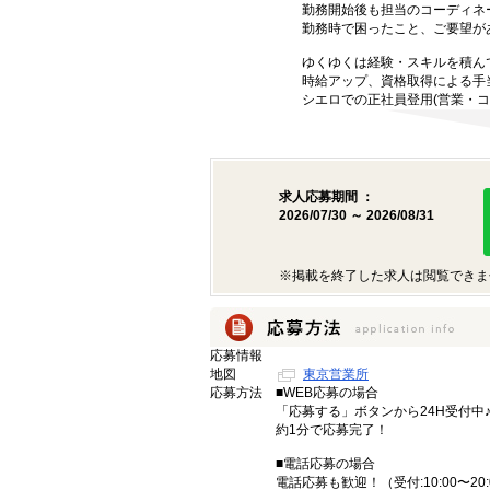
勤務開始後も担当のコーディネ
勤務時で困ったこと、ご要望が
ゆくゆくは経験・スキルを積ん
時給アップ、資格取得による手
シエロでの正社員登用(営業・コ
求人応募期間 ：
2026/07/30 ～ 2026/08/31
※掲載を終了した求人は閲覧できま
応募情報
地図
東京営業所
応募方法
■WEB応募の場合
「応募する」ボタンから24H受付中
約1分で応募完了！
■電話応募の場合
電話応募も歓迎！（受付:10:00〜20: