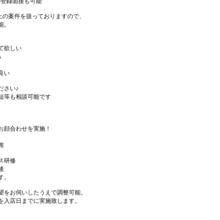
の登録面接も可能
件以上の案件を扱っておりますので、
能。
て欲しい
る
良い
ださい♪
短等も相談可能です
お顔合わせを実施！
席
ス研修
後
す。
望をお伺いしたうえで調整可能。
を入店日までに実施致します。