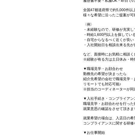
履歴書不要・私服OK・即日で
全国47都道府県で約5,000
様々な希望に沿ったご提案が可
〈例〉
・未経験なので、研修が充実し
・時給1,600円以上を探してい
・自宅からなるべく近くが良い
・入社開始日を相談出来る先が
など、面接時にお気軽に相談く
※経験が有る方は土日休み・時
▼職場見学・お顔合わせ
勤務先の希望が決まったら
紹介先希望の会社で職場見学・
リモートでも対応可能♪
※担当のコーディネーターが同
▼入社手続き・コンプライアン
職場見学・お顔合わせを行った
就業意思の確認をさせて頂きま
就業希望の場合は、入店日の希
コンプライアンスに関する研修
▼お仕事開始