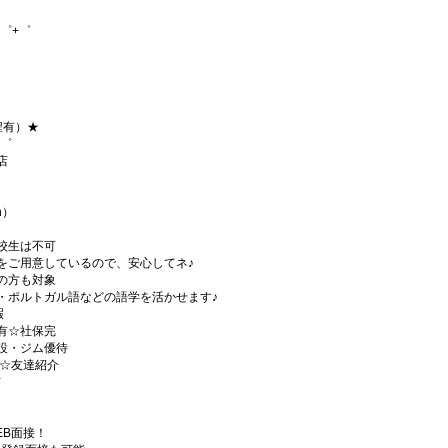
゜+゜
程有）★
+゜
店
h）
校生は不可
をご用意しているので、安心してネ♪
の方も対象
・ポルトガル語などの語学を活かせます♪
暇
有☆社保完
設・ジム優待
)☆友達紹介
有
EB面接！