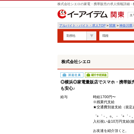
株式会社シエロの家電・携帯販売の求人情報詳細 -
遣
エ
関東
アルバイト・バイト・求人TOP
>
関東
>
神奈川県
勤務地
職種
株式会社シエロ
派遣社員
紹介予定派遣
◎横浜◎家電量販店でスマホ・携帯販売
も安心♪
給与
時給1700円〜
※残業代支給
★交通費別途支給（規定
゜+゜・。○。・゜+゜・
入社祝い金10万円支給(規
お友達を紹介頂くと,