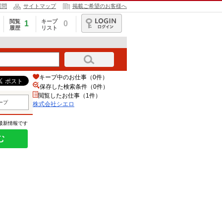
質問
サイトマップ
掲載ご希望のお客様へ
閲覧
キープ
1
0
履歴
リスト
ログイン
キープ中のお仕事（0件）
保存した検索条件（
0
件）
閲覧したお仕事（1件）
ープ
株式会社シエロ
の最新情報です
む