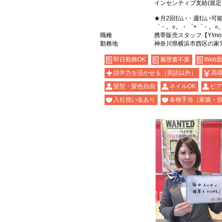
インセンティブ支給(規定
★月2回払い・週払い可
゜・。○。・゜+゜・。○
職種
携帯販売スタッフ【Y!mob
勤務地
神奈川県横浜市西区の家
即日勤務OK
履歴書不要
Web
語学力を活かせる（英語以外）
高
髪型・髪色自由
ネイルOK
ピア
入社祝い金あり
各種手当（家族・