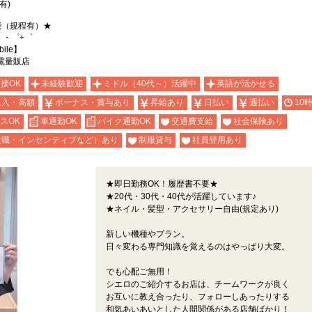
有)
能（規程有）★
。・゜+゜
ile】
電量販店
面接OK
未経験歓迎
ミドル（40代～）活躍中
英語が活かせる
収入・高額
ボーナス・賞与あり
昇給あり
日払い
週払い
10
スOK
車通勤OK
バイク通勤OK
交通費支給
社会保険あり
役職・インセンティブなど）あり
制服貸与
社員登用あり
★即日勤務OK！履歴書不要★
★20代・30代・40代が活躍しています♪
★ネイル・髪型・アクセサリー自由(規定あり)
新しい機種やプラン。
日々変わる専門知識を覚えるのはやっぱり大変。
でも心配ご無用！
シエロのご紹介するお店は、チームワークが良く
お互いに教え合ったり、フォローしあったりする
和気あいあいとした人間関係がある店舗ばかり！