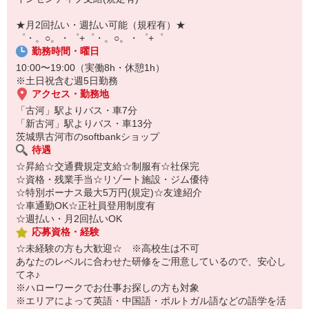
【スマホ面接実施中】
￣￣￣￣￣￣￣￣￣
★月2回払い・週払い可能（規程有）★
自宅に居ながらスマホでカンタン面接OK！
゜・。○。・゜+゜・。○。・゜+゜
オンライン面談なのでスピード対応。
勤務時間・曜日
10:00〜19:00（実働8h・休憩1h）
※土日祝含む週5日勤務
アクセス・勤務地
「古河」駅よりバス・車7分
「新古河」駅よりバス・車13分
茨城県古河市のsoftbankショップ
待遇
☆昇給☆交通費規定支給☆制服有☆社保完
☆資格・残業手当☆リゾート施設・ジム優待
☆特別ボーナス最大5万円(規定)☆友達紹介
☆車通勤OK☆正社員登用制度有
☆週払い・月2回払いOK
応募資格・経験
☆未経験の方も大歓迎☆ ※高校生は不可
あなたのレベルに合わせた研修をご用意しているので、安心し
てネ♪
※ハローワークでお仕事お探しの方も対象
※エリアによって英語・中国語・ポルトガル語などの語学を活