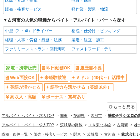
医療・介護・福祉
教育・保育
日払い
週払い
販売・接客サービス
軽作業・製造・物流
10時～勤務OK
髪型・髪色自由
古河市の人気の職種からバイト・アルバイト・パートを探す
ネイルOK
ピアスOK
中型（2t・4t）ドライバー
梱包・仕分け・ピッキング
車通勤OK
バイク通勤OK
経理・人事・労務・総務・法務
製造・組立・加工
交通費支給
社会保険あり
ファミリーレストラン・回転寿司
ファストフード・デリ
入社祝い金あり
各種手当（家族・役職・インセン
ティブなど）あり
制服貸与
社員登用あり
家電・携帯販売
即日勤務OK
履歴書不要
同じ職種から求人を探す
Web面接OK
未経験歓迎
ミドル（40代～）活躍中
販売・接客サービス
英語が活かせる
語学力を活かせる（英語以外）
家電・携帯販売
高収入・高額
ボーナス・賞与あり
もっと見る
同じ特徴から求人を探す
アルバイト・バイト・求人TOP
関東
茨城県
古河市
株式会社シエロの
未経験歓迎
ミドル（40代～）活躍中
アルバイト・バイト・求人TOP
茨城県の路線
ＪＲ東北本線
古河駅
株
英語が活かせる
ボーナス・賞与あり
職種・条件一覧
販売・接客サービス
関東
茨城県
古河市
株式会社シ
日払い
車通勤OK