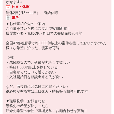
かせます♪
休日・休暇
週休2日(月8〜11日）、有給休暇
備考
▼お仕事紹介先のご案内
ご応募を頂いた後にスマホでWEB面接！
履歴書不要・私服OK・即日での登録面接も可能
全国47都道府県で約5,000件以上の案件を扱っておりますので、
様々な希望に沿ったご提案が可能。
〈例〉
・未経験なので、研修が充実して欲しい
・時給1,600円以上を探している
・自宅からなるべく近くが良い
・入社開始日を相談出来る先が良い
など、面接時にお気軽に相談ください♪
※経験が有る方は土日休み・時短等も相談可能です
▼職場見学・お顔合わせ
勤務先の希望が決まったら
紹介先希望の会社で職場見学・お顔合わせを実施！