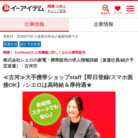
関東
の求人
▼エリア変更
仕事情報
企業情報
更新日：2026/07/30 ※更新日時点の最新情報です
派遣社員
紹介予定派遣
職種：【softbank】人気機種に詳しくなれる携帯販売
株式会社シエロの家電・携帯販売の求人情報詳細（派遣社員/紹介予
定派遣） - 古河市
≪古河≫大手携帯ショップstaff【即日登録/スマホ面
接OK】♪シエロは高時給＆厚待遇★