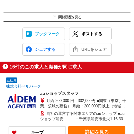
閲覧履歴を見る
ブックマーク
ポストする
シェアする
URLをシェア
16
件のこの求人と職種が同じ求人
正社員
株式会社ベルパーク
auショップスタッフ
月給 200,000 円 - 302,000円 ■関東（東京、千
葉、茨城の勤務） 月給：200,000円以上（地域手
当￥15,000含む） 残業：全額支給 賞与：年2回あ
同社の運営する関東エリアのauショップ ■au
り（業績により） ★au資格手当 最高額年間
ショップ浦安 ：千葉県浦安市北栄1-16-30
720,000円！！ エキスパート 6万円 マスター 4万
Redondo・Build1F ■auショップ赤羽 ：東京
円 アドバイザー 2万円
都北区赤羽1-13-2アンセム赤羽駅前ビル1F ■auシ
詳細を見る
キープ