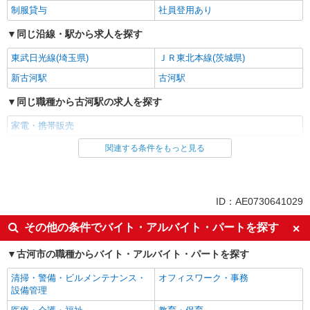
制服貸与
社員登用あり
同じ沿線・駅から求人を探す
東武日光線(埼玉県)
ＪＲ東北本線(茨城県)
新古河駅
古河駅
同じ職種から古河駅の求人を探す
家電・携帯販売
関連する条件をもっと見る
同じ雇用形態から古河駅の求人を探す
派遣社員
紹介予定派遣
同じ特徴から古河駅の求人を探す
ID：AE0730641029
即日勤務OK
履歴書不要
その他の条件でバイト・アルバイト・パートを探す
Web面接OK
未経験歓迎
古河市の職種からバイト・アルバイト・パートを探す
ミドル（40代～）活躍中
英語が活かせる
清掃・警備・ビルメンテナンス・
オフィスワーク・事務
語学力を活かせる（英語以外）
高収入・高額
設備管理
ボーナス・賞与あり
昇給あり