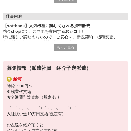
大手キャリアの店舗勤務なので安心・安定！
一度身に着けた知識は、
ずっと先まで役に立ちます！
仕事内容
【softbank】人気機種に詳しくなれる携帯販売
丁寧な研修もあるので、
携帯shopにて、スマホを案内するおシゴト♪
みなさんから働きやすいと好評です♪
特に難しい説明もないので、ご安心を。新規契約、機種変更、
最新アプリ事情やお得なプラン、
各種料金プランのご相談対応・ご提案などをお願いします。
スマホの裏ワザを学べるチャンス♪
もっと見る
初めての方でも安心♪
【選べるお仕事いろいろ】
あなた専属のコーディネーターが親切・丁寧にフォローするので、
￣￣￣￣￣￣￣￣￣￣￣
満足度◎
▼オフィスワーク
募集情報（派遣社員・紹介予定派遣）
事務、経理、データ入力、コールセンター、受付
■携帯やインターネット販売業務
▼工場・製造・軽作業系
給与
docomo(ドコモ)/au(エーユー)・KDDI/softbank(ソフトバンク)など
機械/食品製造・梱包・仕分け・加工・組立・検査
時給1900円〜
の大手キャリアから
▼美容系
※残業代支給
ワイモバイル(Y!mobille)、楽天モバイル、UQなど格安スマホまで幅
眉毛サロンのアイブロウ・ネイリスト・エステ
★交通費別途支給（規定あり）
広く紹介可能♪
▼営業・販売
人気のApple（アップル）店舗もございます！
法人営業・アパレル販売・個別指導塾・人材紹介
゜+゜・。○。・゜+゜・。○。・゜+゜
▼人気案件も多数♪
入社祝い金10万円支給(規定有)
短期・期間限定・オープニング・官公庁案件
上場/優良/大手企業など
お友達を紹介頂くと,
インセンティブ支給(規定有)