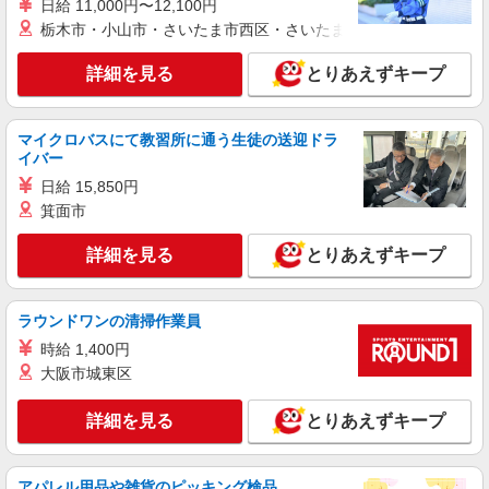
店舗名：マーケットシティ古河店 住所：茨城
日給 11,000円〜12,100円
族、目標達成、資格 等
県古河市松並2丁目18-10 ※入社後は必ず、通勤圏
栃木市・小山市・さいたま市西区・さいたま市岩槻区・久喜市・
内の店舗へ配属 ※入社時の人員状況により、近隣
※平
の他店舗へ配属される可能性がございます。 ※入
詳細を見る
キープ
詳細を見る
とりあえずキープ
均年収570万円 ※平均勤続年数17年以上
社数年後は、関東全域（茨城県、東京都、千葉
県、埼玉県、神奈川県、栃木県、群馬県）及び山
梨県内での転居を伴う転勤があります。
正社員
マイクロバスにて教習所に通う生徒の送迎ドラ
株式会社ケーズホールディングス
イバー
【2027年新卒採用】接客・販売スタッフ
日給 15,850円
【大卒】 基本給 260,000円 【短
箕面市
大・専門卒】 基本給 240,000円 ※上記は2026
年4月実績。 ・各種手当 役職、通勤、時間外、家
店舗名：古河中央店 住所：茨城県古河市西牛
詳細を見る
族、目標達成、資格 等
とりあえずキープ
谷603-1 ※入社後は必ず、通勤圏内の店舗へ配属
※入社時の人員状況により、近隣の他店舗へ配属
※平
される可能性がございます。 ※入社数年後は、関
詳細を見る
キープ
均年収570万円 ※平均勤続年数17年以上
ラウンドワンの清掃作業員
東全域（茨城県、東京都、千葉県、埼玉県、神奈
川県、栃木県、群馬県）及び山梨県内での転居を
時給 1,400円
伴う転勤があります。
パート
大阪市城東区
ケーズデンキ 古河中央店
レジスタッフ
詳細を見る
とりあえずキープ
時給1,135円〜1,235円 （勤務時間・日数・曜
日等による） ★年1回、昇給・昇格制度あり・賞
与あり ※当社規定あり ※アルバイト除く
茨城県古河市西牛谷603-1
アパレル用品や雑貨のピッキング検品