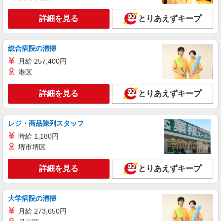
ー≫
時給1500円 ◆交通費規定支給
詳細を見る
とりあえずキープ
茨城県古河市
総合病院の清掃
詳細を見る
キープ
月給 257,400円
港区
派遣社員
株式会社日本パーソナルビジネス 首都圏支社（T11_1387）
詳細を見る
とりあえずキープ
≪携帯販売｜家電量販店のauコーナー≫
時給1620円 ◆交通費支給（規定有）◆直雇用
へ切替後：月給259,200円＋交通費
レジ・商品陳列スタッフ
茨城県古河市旭町
時給 1,180円
堺市堺区
詳細を見る
キープ
詳細を見る
とりあえずキープ
正社員
株式会社ケーズホールディングス
接客スタッフ(総合職)
大学病院の清掃
大卒：基本給 260,000円 短大・専門卒：基本
月給 273,650円
給 240,000円 高卒：基本給 225,000円 ※上記