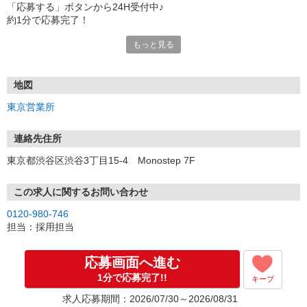
「応募する」ボタンから24H受付中♪
約1分で応募完了！
もっと見る
■電話応募の場合
電話応募も歓迎！（受付:10:00〜20:00）
土日祝も受付中♪
地図
【選考フロー】
東京営業所
①応募から3営業日を目安に、メールorお電話でご連絡します。
②面接日時を決定！「0120」から始まる電話番号からご連絡します
★スマホでWEB面接（LINEなど）・出張面接・事務所面接と選べま
連絡先住所
す
東京都渋谷区渋谷3丁目15-4 Monostep 7F
③面接実施（履歴書不要）
④勤務開始（スタート日は応相談）
※ご希望があれば、職場見学の調整もOKです！
この求人に関するお問い合わせ
0120-980-746
お気軽にご応募ください♪
担当：採用担当
応募画面へ進む
1分で応募完了!!
キープ
求人応募期間：2026/07/30～2026/08/31