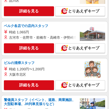
品川区
は2026年4月実績。 ※経験・年齢などを考慮し、
店舗名：マーケットシティ古河店 住所：茨城
加給・優遇いたします。 ・各種手当 役職、通勤、
県古河市松並2丁目18-10 ※入社時の人員状況によ
時間外、家族、目標達成、資格 等
詳細を見る
とりあえずキープ
り、近隣の他店舗へ配属される可能性がございま
す。 ※入社数年後は、関東全域（茨城県、東京
詳細を見る
キープ
都、千葉県、埼玉県、神奈川県、栃木県、群馬
県）及び山梨県内での転居を伴う転勤がありま
ベルク各店での店内スタッフ
す。
正社員
時給 1,065円
株式会社ケーズホールディングス
古河市・佐野市・前橋市・高崎市・伊勢崎市・太田市・館林市・
接客スタッフ(総合職)
大卒：基本給 260,000円 短大・専門卒：基本
詳細を見る
とりあえずキープ
給 240,000円 高卒：基本給 225,000円 ※上記
は2026年4月実績。 ※経験・年齢などを考慮し、
店舗名：古河中央店 住所：茨城県古河市西牛
加給・優遇いたします。 ・各種手当 役職、通勤、
谷603-1 ※入社時の人員状況により、近隣の他店
ビルの清掃スタッフ
時間外、家族、目標達成、資格 等
舗へ配属される可能性がございます。 ※入社数年
時給 1,200円〜1,200円
後は、関東全域（茨城県、東京都、千葉県、埼玉
詳細を見る
キープ
県、神奈川県、栃木県、群馬県）及び山梨県内で
大阪市北区
の転居を伴う転勤があります。
正社員
詳細を見る
とりあえずキープ
株式会社ケーズホールディングス
【2027年新卒採用】接客・販売スタッフ
【大卒】 基本給 260,000円 【短
警備員スタッフ（イベント、道路、商業施設、
大・専門卒】 基本給 240,000円 ※上記は2026
大型駐車場、JR列車見張りなど）
年4月実績。 ・各種手当 役職、通勤、時間外、家