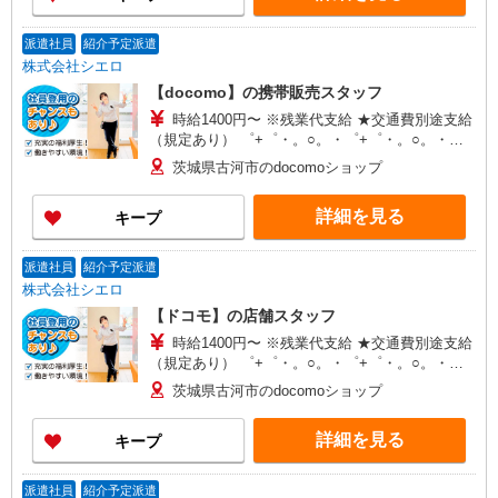
ョップ立石 ：東京都葛飾区立石1-19-5 ■au
ショップ古河125号：茨城県古河市西牛谷1017－4
派遣社員
紹介予定派遣
株式会社シエロ
【docomo】の携帯販売スタッフ
時給1400円〜 ※残業代支給 ★交通費別途支給
（規定あり） ゜+゜・。○。・゜+゜・。○。・゜
+゜ 入社祝い金10万円支給(規定有) お友達を紹介
茨城県古河市のdocomoショップ
頂くと, インセンティブ支給(規定有) ★月2回払
い・週払い可能（規程有）★ ゜・。○。・゜
詳細を見る
キープ
+゜・。○。・゜+゜
派遣社員
紹介予定派遣
株式会社シエロ
【ドコモ】の店舗スタッフ
時給1400円〜 ※残業代支給 ★交通費別途支給
（規定あり） ゜+゜・。○。・゜+゜・。○。・゜
+゜ 入社祝い金10万円支給(規定有) お友達を紹介
茨城県古河市のdocomoショップ
頂くと, インセンティブ支給(規定有) ★月2回払
い・週払い可能（規程有）★ ゜・。○。・゜
詳細を見る
キープ
+゜・。○。・゜+゜
派遣社員
紹介予定派遣