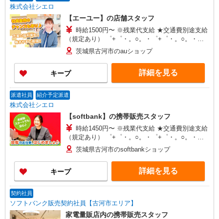
株式会社シエロ
【エーユー】の店舗スタッフ
時給1500円〜 ※残業代支給 ★交通費別途支給
（規定あり） ゜+゜・。○。・゜+゜・。○。・゜
+゜ 入社祝い金10万円支給(規定有) お友達を紹介
茨城県古河市のauショップ
頂くと, インセンティブ支給(規定有) ★月2回払
い・週払い可能（規程有）★ ゜・。○。・゜
詳細を見る
キープ
+゜・。○。・゜+゜
派遣社員
紹介予定派遣
株式会社シエロ
【softbank】の携帯販売スタッフ
時給1450円〜 ※残業代支給 ★交通費別途支給
（規定あり） ゜+゜・。○。・゜+゜・。○。・゜
+゜ 入社祝い金10万円支給(規定有) お友達を紹介
茨城県古河市のsoftbankショップ
頂くと, インセンティブ支給(規定有) ★月2回払
い・週払い可能（規程有）★ ゜・。○。・゜
詳細を見る
キープ
+゜・。○。・゜+゜
契約社員
ソフトバンク販売契約社員【古河市エリア】
家電量販店内の携帯販売スタッフ