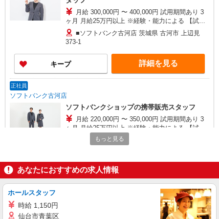
タッフ
月給 300,000円 〜 400,000円 試用期間あり 3
ヶ月 月給25万円以上 ※経験・能力による 【試用
期間】月給 300000 円 〜 400000 円
■ソフトバンク古河店 茨城県 古河市 上辺見
373‐1
詳細を見る
キープ
正社員
ソフトバンク古河店
ソフトバンクショップの携帯販売スタッフ
月給 220,000円 〜 350,000円 試用期間あり 3
ヶ月 月給25万円以上 ※経験・能力による 【試用
期間】月給 220000 円 〜 250000 円
もっと見る
■ソフトバンク古河店 茨城県 古河市 上辺見
373‐1
あなたにおすすめの求人情報
詳細を見る
キープ
ホールスタッフ
派遣社員
株式会社日本パーソナルビジネス 首都圏支社（T11_328）
時給 1,150円
≪携帯販売｜家電量販店のソフトバンクコーナ
仙台市青葉区