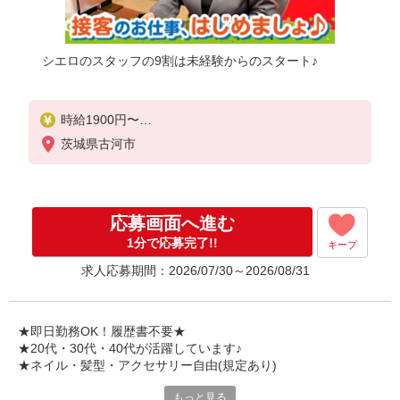
シエロのスタッフの9割は未経験からのスタート♪
時給1900円〜
※残業代支給
茨城県古河市
★交通費別途支給（規定あり）
゜+゜・。○。・゜+゜・。○。・゜+゜
入社祝い金10万円支給(規定有)
応募画面へ進む
お友達を紹介頂くと,
1分で応募完了!!
キープ
インセンティブ支給(規定有)
求人応募期間：2026/07/30～2026/08/31
★月2回払い・週払い可能（規程有）★
゜・。○。・゜+゜・。○。・゜+゜
★即日勤務OK！履歴書不要★
★20代・30代・40代が活躍しています♪
★ネイル・髪型・アクセサリー自由(規定あり)
もっと見る
シエロのスタッフは9割が未経験スタート。