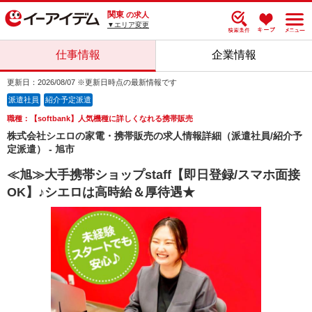
関東
の求人
▼エリア変更
仕事情報
企業情報
更新日：2026/08/07 ※更新日時点の最新情報です
派遣社員
紹介予定派遣
職種：【softbank】人気機種に詳しくなれる携帯販売
株式会社シエロの家電・携帯販売の求人情報詳細（派遣社員/紹介予
定派遣） - 旭市
≪旭≫大手携帯ショップstaff【即日登録/スマホ面接
OK】♪シエロは高時給＆厚待遇★