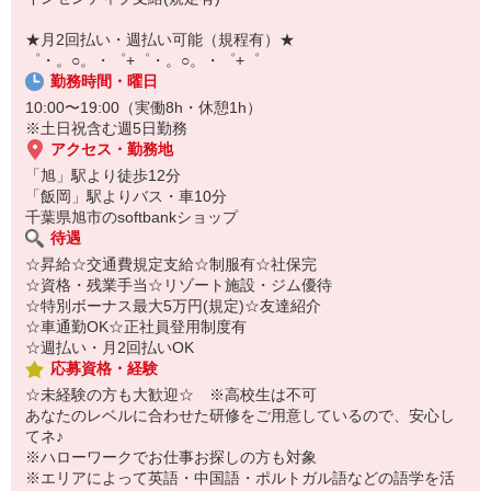
【スマホ面接実施中】
￣￣￣￣￣￣￣￣￣
★月2回払い・週払い可能（規程有）★
自宅に居ながらスマホでカンタン面接OK！
゜・。○。・゜+゜・。○。・゜+゜
オンライン面談なのでスピード対応。
勤務時間・曜日
10:00〜19:00（実働8h・休憩1h）
※土日祝含む週5日勤務
アクセス・勤務地
「旭」駅より徒歩12分
「飯岡」駅よりバス・車10分
千葉県旭市のsoftbankショップ
待遇
☆昇給☆交通費規定支給☆制服有☆社保完
☆資格・残業手当☆リゾート施設・ジム優待
☆特別ボーナス最大5万円(規定)☆友達紹介
☆車通勤OK☆正社員登用制度有
☆週払い・月2回払いOK
応募資格・経験
☆未経験の方も大歓迎☆ ※高校生は不可
あなたのレベルに合わせた研修をご用意しているので、安心し
てネ♪
※ハローワークでお仕事お探しの方も対象
※エリアによって英語・中国語・ポルトガル語などの語学を活