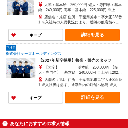
大卒：基本給 260,000円 短大・専門卒：基本
給 240,000円 高卒：基本給 225,000円 ※上記
は2026年4月実績。 ※経験・年齢などを考慮し、
店舗名：旭店 住所：千葉県旭市ニ字大正238番
加給・優遇いたします。 ・各種手当 役職、通勤、
1 ※入社時の人員状況により、近隣の他店舗へ配
時間外、家族、目標達成、資格 等
属される可能性がございます。 ※入社数年後は、
関東全域（茨城県、東京都、千葉県、埼玉県、神
詳細を見る
キープ
奈川県、栃木県、群馬県）及び山梨県内での転居
を伴う転勤があります。
正社員
株式会社ケーズホールディングス
【2027年新卒採用】接客・販売スタッフ
【大卒】 基本給 260,000円 【短
大・専門卒】 基本給 240,000円 ※上記は2026
年4月実績。 ・各種手当 役職、通勤、時間外、家
店舗名：旭店 住所：千葉県旭市ニ字大正238番
族、目標達成、資格 等
1 ※入社後は必ず、通勤圏内の店舗へ配属 ※入社
時の人員状況により、近隣の他店舗へ配属される
※平
可能性がございます。 ※入社数年後は、関東全域
詳細を見る
キープ
均年収570万円 ※平均勤続年数17年以上
（茨城県、東京都、千葉県、埼玉県、神奈川県、
栃木県、群馬県）及び山梨県内での転居を伴う転
勤があります。
あなたにおすすめの求人情報