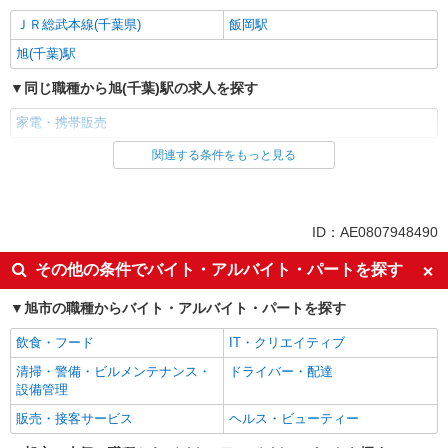
ＪＲ総武本線(千葉県)
飯岡駅
旭(千葉)駅
同じ職種から旭(千葉)駅の求人を探す
家電・携帯販売
関連する条件をもっと見る
同じ雇用形態から旭(千葉)駅の求人を探す
派遣社員
紹介予定派遣
同じ特徴から旭(千葉)駅の求人を探す
ID：AE0807948490
即日勤務OK
履歴書不要
その他の条件でバイト・アルバイト・パートを探す
Web面接OK
未経験歓迎
旭市の職種からバイト・アルバイト・パートを探す
ミドル（40代～）活躍中
英語が活かせる
飲食・フード
IT・クリエイティブ
語学力を活かせる（英語以外）
高収入・高額
清掃・警備・ビルメンテナンス・
ドライバー・配達
ボーナス・賞与あり
昇給あり
設備管理
日払い
週払い
販売・接客サービス
ヘルス・ビューティー
10時～勤務OK
髪型・髪色自由