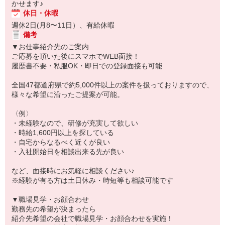
かせます♪
休日・休暇
週休2日(月8〜11日）、有給休暇
備考
▼お仕事紹介先のご案内
ご応募を頂いた後にスマホでWEB面接！
履歴書不要・私服OK・即日での登録面接も可能
全国47都道府県で約5,000件以上の案件を扱っておりますので、
様々な希望に沿ったご提案が可能。
〈例〉
・未経験なので、研修が充実して欲しい
・時給1,600円以上を探している
・自宅からなるべく近くが良い
・入社開始日を相談出来る先が良い
など、面接時にお気軽に相談ください♪
※経験が有る方は土日休み・時短等も相談可能です
▼職場見学・お顔合わせ
勤務先の希望が決まったら
紹介先希望の会社で職場見学・お顔合わせを実施！