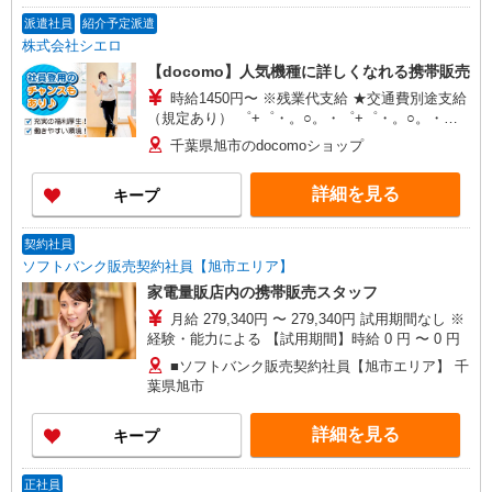
派遣社員
紹介予定派遣
株式会社シエロ
【docomo】人気機種に詳しくなれる携帯販売
時給1450円〜 ※残業代支給 ★交通費別途支給
（規定あり） ゜+゜・。○。・゜+゜・。○。・゜
+゜ 入社祝い金10万円支給(規定有) お友達を紹介
千葉県旭市のdocomoショップ
頂くと, インセンティブ支給(規定有) ★月2回払
い・週払い可能（規程有）★ ゜・。○。・゜
詳細を見る
キープ
+゜・。○。・゜+゜
契約社員
ソフトバンク販売契約社員【旭市エリア】
家電量販店内の携帯販売スタッフ
月給 279,340円 〜 279,340円 試用期間なし ※
経験・能力による 【試用期間】時給 0 円 〜 0 円
■ソフトバンク販売契約社員【旭市エリア】 千
葉県旭市
詳細を見る
キープ
正社員