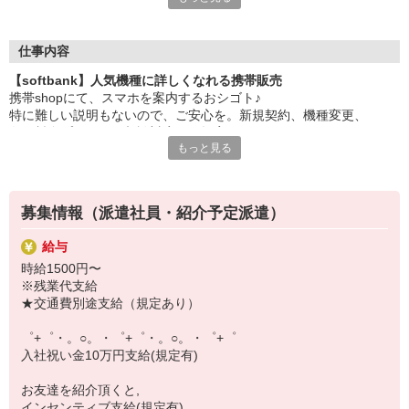
大手キャリアの店舗勤務なので安心・安定！
一度身に着けた知識は、
ずっと先まで役に立ちます！
仕事内容
【softbank】人気機種に詳しくなれる携帯販売
丁寧な研修もあるので、
携帯shopにて、スマホを案内するおシゴト♪
みなさんから働きやすいと好評です♪
特に難しい説明もないので、ご安心を。新規契約、機種変更、
最新アプリ事情やお得なプラン、
各種料金プランのご相談対応・ご提案などをお願いします。
スマホの裏ワザを学べるチャンス♪
もっと見る
初めての方でも安心♪
【選べるお仕事いろいろ】
あなた専属のコーディネーターが親切・丁寧にフォローするので、
￣￣￣￣￣￣￣￣￣￣￣
満足度◎
▼オフィスワーク
募集情報（派遣社員・紹介予定派遣）
事務、経理、データ入力、コールセンター、受付
■携帯やインターネット販売業務
▼工場・製造・軽作業系
給与
docomo(ドコモ)/au(エーユー)・KDDI/softbank(ソフトバンク)など
機械/食品製造・梱包・仕分け・加工・組立・検査
時給1500円〜
の大手キャリアから
▼美容系
※残業代支給
ワイモバイル(Y!mobille)、楽天モバイル、UQなど格安スマホまで幅
眉毛サロンのアイブロウ・ネイリスト・エステ
★交通費別途支給（規定あり）
広く紹介可能♪
▼営業・販売
人気のApple（アップル）店舗もございます！
法人営業・アパレル販売・個別指導塾・人材紹介
゜+゜・。○。・゜+゜・。○。・゜+゜
▼人気案件も多数♪
入社祝い金10万円支給(規定有)
短期・期間限定・オープニング・官公庁案件
上場/優良/大手企業など
お友達を紹介頂くと,
インセンティブ支給(規定有)