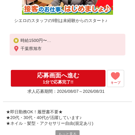
シエロのスタッフの9割は未経験からのスタート♪
時給1500円〜
※残業代支給
千葉県旭市
★交通費別途支給（規定あり）
゜+゜・。○。・゜+゜・。○。・゜+゜
入社祝い金10万円支給(規定有)
応募画面へ進む
お友達を紹介頂くと,
1分で応募完了!!
キープ
インセンティブ支給(規定有)
求人応募期間：2026/08/07～2026/08/31
★月2回払い・週払い可能（規程有）★
゜・。○。・゜+゜・。○。・゜+゜
★即日勤務OK！履歴書不要★
★20代・30代・40代が活躍しています♪
★ネイル・髪型・アクセサリー自由(規定あり)
もっと見る
シエロのスタッフは9割が未経験スタート。