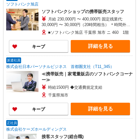
ソフトバンク旭店
ソフトバンクショップの携帯販売スタッフ
月給 230,000円 〜 400,000円 固定残業代:
30,000円 〜 30,000円（20時間相当） ＊時間外手
当は時間外労働の有無にかかわらず、固定残業代
■ソフトバンク旭店 千葉県 旭市 ニ 460 1階
として支給し、相当時間を超える時間外労働分は
法定どおり追加で支給します。 試用期間なし ※経
詳細を見る
キープ
験・能力による
派遣社員
株式会社日本パーソナルビジネス 首都圏支社（T11_345）
≪携帯販売｜家電量販店のソフトバンクコーナ
ー≫
時給1500円 ◆交通費規定支給
千葉県旭市
詳細を見る
キープ
正社員
株式会社ケーズホールディングス
接客スタッフ(総合職)