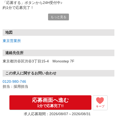
「応募する」ボタンから24H受付中♪
約1分で応募完了！
もっと見る
■電話応募の場合
電話応募も歓迎！（受付:10:00〜20:00）
土日祝も受付中♪
地図
【選考フロー】
東京営業所
①応募から3営業日を目安に、メールorお電話でご連絡します。
②面接日時を決定！「0120」から始まる電話番号からご連絡します
★スマホでWEB面接（LINEなど）・出張面接・事務所面接と選べま
連絡先住所
す
東京都渋谷区渋谷3丁目15-4 Monostep 7F
③面接実施（履歴書不要）
④勤務開始（スタート日は応相談）
※ご希望があれば、職場見学の調整もOKです！
この求人に関するお問い合わせ
0120-980-746
お気軽にご応募ください♪
担当：採用担当
応募画面へ進む
1分で応募完了!!
キープ
求人応募期間：2026/08/07～2026/08/31