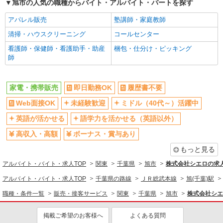
旭市の人気の職種からバイト・アルバイト・パートを探す
ネイルOK
ピアスOK
アパレル販売
塾講師・家庭教師
車通勤OK
バイク通勤OK
清掃・ハウスクリーニング
コールセンター
交通費支給
社会保険あり
看護師・保健師・看護助手・助産
梱包・仕分け・ピッキング
入社祝い金あり
各種手当（家族・役職・インセン
師
ティブなど）あり
制服貸与
社員登用あり
家電・携帯販売
即日勤務OK
履歴書不要
同じ職種から求人を探す
Web面接OK
未経験歓迎
ミドル（40代～）活躍中
販売・接客サービス
英語が活かせる
語学力を活かせる（英語以外）
家電・携帯販売
高収入・高額
ボーナス・賞与あり
同じ特徴から求人を探す
もっと見る
未経験歓迎
ミドル（40代～）活躍中
アルバイト・バイト・求人TOP
関東
千葉県
旭市
株式会社シエロの求
英語が活かせる
ボーナス・賞与あり
アルバイト・バイト・求人TOP
千葉県の路線
ＪＲ総武本線
旭(千葉)駅
日払い
車通勤OK
職種・条件一覧
販売・接客サービス
関東
千葉県
旭市
株式会社シエ
交通費支給
社会保険あり
掲載ご希望のお客様へ
よくある質問
社員登用あり