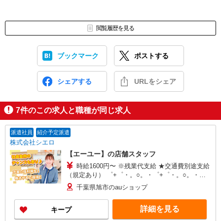
閲覧履歴を見る
ブックマーク
ポストする
シェアする
URLをシェア
7
件のこの求人と職種が同じ求人
派遣社員
紹介予定派遣
株式会社シエロ
【エーユー】の店舗スタッフ
時給1600円〜 ※残業代支給 ★交通費別途支給
（規定あり） ゜+゜・。○。・゜+゜・。○。・゜
+゜ 入社祝い金10万円支給(規定有) お友達を紹介
千葉県旭市のauショップ
頂くと, インセンティブ支給(規定有) ★月2回払
い・週払い可能（規程有）★ ゜・。○。・゜
詳細を見る
キープ
+゜・。○。・゜+゜