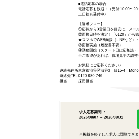
■電話応募の場合
電話応募も歓迎！（受付:10:00〜20:
土日祝も受付中♪
【選考フロー】
①応募から3営業日を目安に、メール
②面接日時を決定！「0120」から
★スマホでWEB面接（LINEなど
③面接実施（履歴書不要）
④勤務開始（スタート日は応相談）
※ご希望があれば、職場見学の調整
お気軽にご応募ください♪
連絡先住所
東京都渋谷区渋谷3丁目15-4 Monost
連絡先TEL
0120-980-746
担当
採用担当
求人応募期間 ：
2026/08/07 ～ 2026/08/31
※掲載を終了した求人は閲覧できま