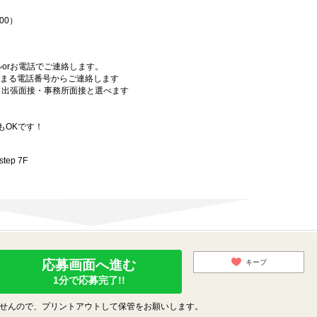
00）
orお電話でご連絡します。
始まる電話番号からご連絡します
）・出張面接・事務所面接と選べます
もOKです！
ep 7F
応募画面へ進む
キープ
1分で応募完了!!
せんので、プリントアウトして保管をお願いします。