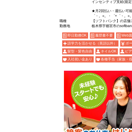
インセンティブ支給(規定
★月2回払い・週払い可
゜・。○。・゜+゜・。○
職種
【ソフトバンク】の店舗
勤務地
栃木県宇都宮市のsoftba
即日勤務OK
履歴書不要
Web
語学力を活かせる（英語以外）
ボ
髪型・髪色自由
ネイルOK
ピア
入社祝い金あり
各種手当（家族・