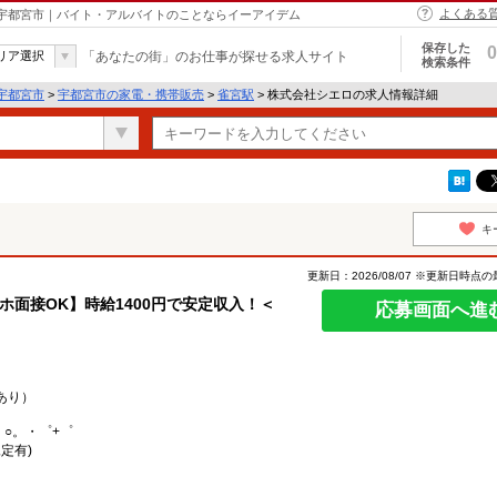
よくある
 宇都宮市｜バイト・アルバイトのことならイーアイデム
保存した
0
リア選択
「あなたの街」のお仕事が探せる求人サイト
検索条件
宇都宮市
>
宇都宮市の家電・携帯販売
>
雀宮駅
> 株式会社シエロの求人情報詳細
キ
更新日：2026/08/07 ※更新日時点
マホ面接OK】時給1400円で安定収入！＜
応募画面へ進
あり）
。○。・゜+゜
定有)