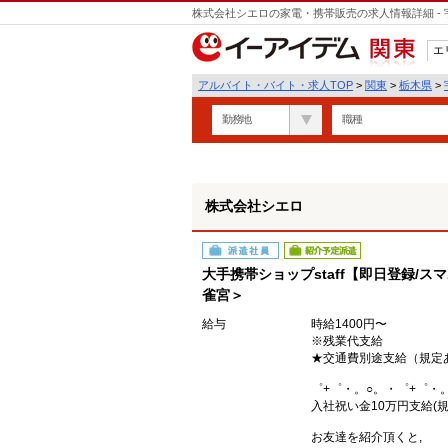
株式会社シエロの家電・携帯販売の求人情報詳細 -
遣
エ
関東
アルバイト・バイト・求人TOP
>
関東
>
栃木県
>
勤務地
職種
株式会社シエロ
派遣社員
紹介予定派遣
大手携帯ショップstaff【即日登録/ス
雀宮＞
給与
時給1400円〜
※残業代支給
★交通費別途支給（規定
゜+゜・。○。・゜+゜・
入社祝い金10万円支給(規
お友達を紹介頂くと,