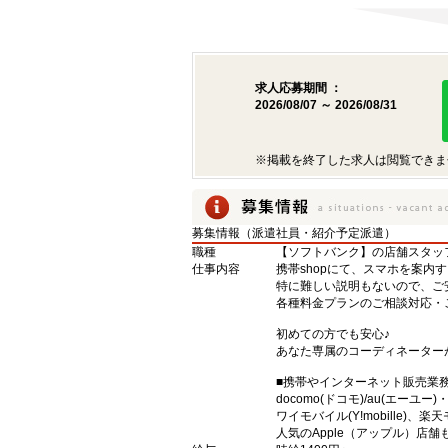
求人応募期間 ：
2026/08/07 ～ 2026/08/31
※掲載を終了した求人は閲覧できま
募集情報（派遣社員・紹介予定派遣）
職種
【ソフトバンク】の店舗スタッ
仕事内容
携帯shopにて、スマホを案内
特に難しい説明もないので、ご
各種料金プランのご相談対応・
初めての方でも安心♪
あなた専属のコーディネーター
■携帯やインターネット販売業
docomo(ドコモ)/au(エーユー
ワイモバイル(Y!mobille)
人気のApple（アップル）店