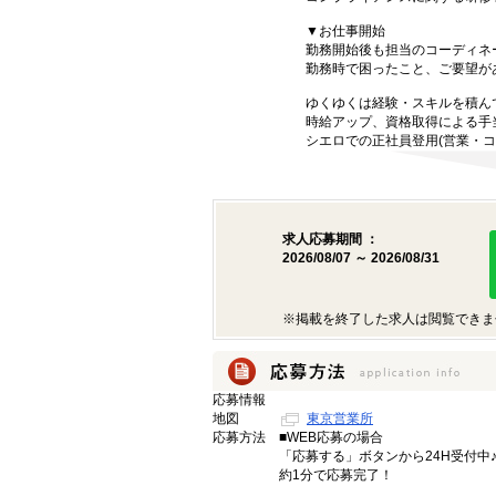
▼お仕事開始
勤務開始後も担当のコーディネ
勤務時で困ったこと、ご要望が
ゆくゆくは経験・スキルを積ん
時給アップ、資格取得による手
シエロでの正社員登用(営業・コ
求人応募期間 ：
2026/08/07 ～ 2026/08/31
※掲載を終了した求人は閲覧できま
応募情報
地図
東京営業所
応募方法
■WEB応募の場合
「応募する」ボタンから24H受付中
約1分で応募完了！