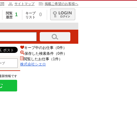
質問
サイトマップ
掲載ご希望のお客様へ
閲覧
キープ
1
0
履歴
リスト
ログイン
キープ中のお仕事（0件）
保存した検索条件（
0
件）
閲覧したお仕事（1件）
ープ
株式会社シエロ
の最新情報です
む