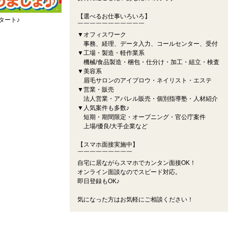
【選べるお仕事いろいろ】
タート♪
￣￣￣￣￣￣￣￣￣￣￣
▼オフィスワーク
事務、経理、データ入力、コールセンター、受付
▼工場・製造・軽作業系
機械/食品製造・梱包・仕分け・加工・組立・検査
▼美容系
眉毛サロンのアイブロウ・ネイリスト・エステ
▼営業・販売
法人営業・アパレル販売・個別指導塾・人材紹介
▼人気案件も多数♪
短期・期間限定・オープニング・官公庁案件
上場/優良/大手企業など
【スマホ面接実施中】
￣￣￣￣￣￣￣￣￣
自宅に居ながらスマホでカンタン面接OK！
オンライン面談なのでスピード対応。
即日登録もOK♪
気になった方はお気軽にご相談ください！