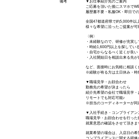
備考
▼お仕事紹介先のご案内
ご応募を頂いた後にスマホでW
履歴書不要・私服OK・即日で
全国47都道府県で約5,000
様々な希望に沿ったご提案が可
〈例〉
・未経験なので、研修が充実し
・時給1,600円以上を探してい
・自宅からなるべく近くが良い
・入社開始日を相談出来る先が
など、面接時にお気軽に相談く
※経験が有る方は土日休み・時
▼職場見学・お顔合わせ
勤務先の希望が決まったら
紹介先希望の会社で職場見学・
リモートでも対応可能♪
※担当のコーディネーターが同
▼入社手続き・コンプライアン
職場見学・お顔合わせを行った
就業意思の確認をさせて頂きま
就業希望の場合は、入店日の希
コンプライアンスに関する研修