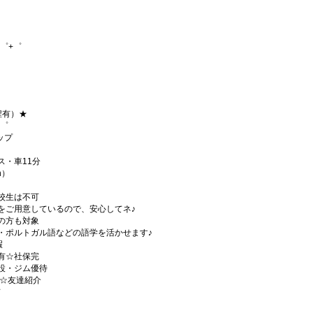
゜+゜
程有）★
+゜
ップ
ス・車11分
h）
校生は不可
をご用意しているので、安心してネ♪
の方も対象
・ポルトガル語などの語学を活かせます♪
暇
有☆社保完
設・ジム優待
)☆友達紹介
有