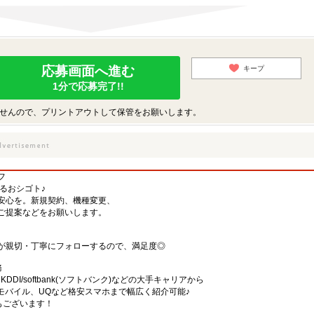
応募画面へ進む
キープ
1分で応募完了!!
せんので、プリントアウトして保管をお願いします。
フ
するおシゴト♪
安心を。新規契約、機種変更、
ご提案などをお願いします。
が親切・丁寧にフォローするので、満足度◎
務
)・KDDI/softbank(ソフトバンク)などの大手キャリアから
、楽天モバイル、UQなど格安スマホまで幅広く紹介可能♪
舗もございます！