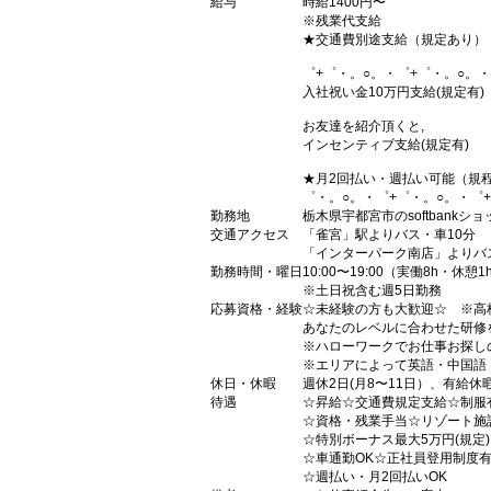
給与
時給1400円〜
※残業代支給
★交通費別途支給（規定あり）
゜+゜・。○。・゜+゜・。○。・
入社祝い金10万円支給(規定有)
お友達を紹介頂くと,
インセンティブ支給(規定有)
★月2回払い・週払い可能（規
゜・。○。・゜+゜・。○。・゜
勤務地
栃木県宇都宮市のsoftbankショ
交通アクセス
「雀宮」駅よりバス・車10分
「インターパーク南店」よりバ
勤務時間・曜日
10:00〜19:00（実働8h・休憩1
※土日祝含む週5日勤務
応募資格・経験
☆未経験の方も大歓迎☆ ※高
あなたのレベルに合わせた研修
※ハローワークでお仕事お探し
※エリアによって英語・中国語
休日・休暇
週休2日(月8〜11日）、有給休
待遇
☆昇給☆交通費規定支給☆制服
☆資格・残業手当☆リゾート施
☆特別ボーナス最大5万円(規定
☆車通勤OK☆正社員登用制度
☆週払い・月2回払いOK