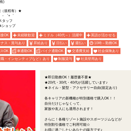
有)
能（規程有）★
。・゜+゜
スタッフ
nkショップ
面接OK
未経験歓迎
ミドル（40代～）活躍中
英語が活かせる
ーナス・賞与あり
昇給あり
日払い
週払い
10時～勤務OK
スOK
車通勤OK
バイク通勤OK
交通費支給
社会保険あり
役職・インセンティブなど）あり
制服貸与
社員登用あり
★即日勤務OK！履歴書不要★
★20代・30代・40代が活躍しています♪
★ネイル・髪型・アクセサリー自由(規定あり)
各キャリアの新機種が特別価格で購入OK！！
自分だけじゃなくって、
家族や友人にも適用されます！
さらに！各種リゾート施設やスポーツジムなどが
特別割引価格でご利用可能☆
お得に過ごしたいあなたの味方です♪