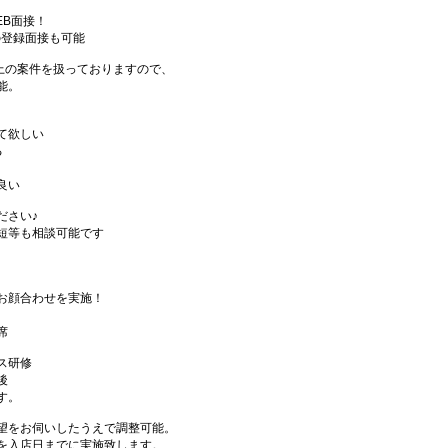
EB面接！
の登録面接も可能
件以上の案件を扱っておりますので、
能。
て欲しい
る
良い
ださい♪
短等も相談可能です
お顔合わせを実施！
席
ス研修
後
す。
望をお伺いしたうえで調整可能。
を入店日までに実施致します。