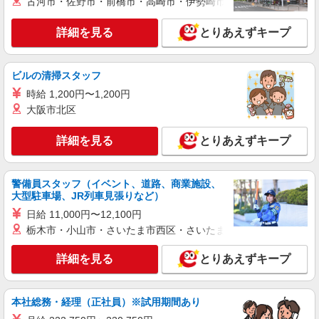
詳細を見る
古河市・佐野市・前橋市・高崎市・伊勢崎市・太田市・館林市・
キープ
詳細を見る
とりあえずキープ
派遣社員
株式会社日本パーソナルビジネス 首都圏支社（T11_192）
≪携帯販売｜家電量販店のauコーナー≫
ビルの清掃スタッフ
時給1700円〜1800円 ◆交通費規定支給◆直雇
時給 1,200円〜1,200円
用へ切替後：月給286,200円＋交通費
大阪市北区
東京都立川市曙町
詳細を見る
とりあえずキープ
詳細を見る
キープ
派遣社員
警備員スタッフ（イベント、道路、商業施設、
株式会社日本パーソナルビジネス 首都圏支社（T11_222）
大型駐車場、JR列車見張りなど）
≪携帯販売｜家電量販店のauコーナー≫
日給 11,000円〜12,100円
時給1700円〜1800円 ◆交通費規定支給◆直雇
栃木市・小山市・さいたま市西区・さいたま市岩槻区・久喜市・
用へ切替後：月給286,200円＋交通費
東京都立川市泉町
詳細を見る
とりあえずキープ
詳細を見る
キープ
本社総務・経理（正社員）※試用期間あり