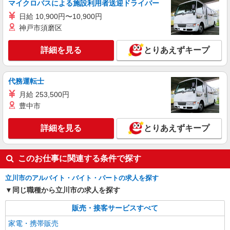
マイクロバスによる施設利用者送迎ドライバー
時給1650円〜 ※残業代支給 ★交通費上限800
日給 10,900円〜10,900円
円/日 【資格手当制度】 au資格取得で5200〜
11400円/月支給 家電アドバイザー資格をお持ちの
神戸市須磨区
東京都立川市の家電量販店
方はグレードに合わせて2500〜5000円/月支給 ※
入社後獲得も対象 【役割手当】 CSA（チーフセ
詳細を見る
とりあえずキープ
詳細を見る
キープ
ールスアドバイザー）に昇格すると16600円/月支
給 ゜+゜・。○。・゜+゜・。○。・゜+゜ 入社祝
い金10万円支給(規定有) お友達を紹介頂くと, イン
代務運転士
センティブ支給(規定有) ★月2回払い・週払い可能
（規程有）★ ゜・。○。・゜+゜・。○。・゜+゜
月給 253,500円
豊中市
詳細を見る
とりあえずキープ
このお仕事に関連する条件で探す
立川市のアルバイト・バイト・パートの求人を探す
同じ職種から立川市の求人を探す
販売・接客サービスすべて
家電・携帯販売