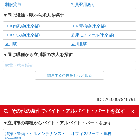
制服貸与
社員登用あり
同じ沿線・駅から求人を探す
ＪＲ南武線(東京都)
ＪＲ青梅線(東京都)
ＪＲ中央線(東京都)
多摩モノレール(東京都)
立川駅
立川北駅
同じ職種から立川駅の求人を探す
家電・携帯販売
関連する条件をもっと見る
同じ雇用形態から立川駅の求人を探す
派遣社員
紹介予定派遣
同じ特徴から立川駅の求人を探す
ID：AE0807948761
即日勤務OK
履歴書不要
その他の条件でバイト・アルバイト・パートを探す
Web面接OK
未経験歓迎
立川市の職種からバイト・アルバイト・パートを探す
ミドル（40代～）活躍中
英語が活かせる
清掃・警備・ビルメンテナンス・
オフィスワーク・事務
語学力を活かせる（英語以外）
高収入・高額