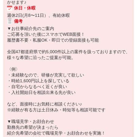
かせます♪
休日・休暇
週休2日(月8〜11日）、有給休暇
備考
▼お仕事紹介先のご案内
ご応募を頂いた後にスマホでWEB面接！
履歴書不要・私服OK・即日での登録面接も可能
全国47都道府県で約5,000件以上の案件を扱っておりますので、
様々な希望に沿ったご提案が可能。
〈例〉
・未経験なので、研修が充実して欲しい
・時給1,600円以上を探している
・自宅からなるべく近くが良い
・入社開始日を相談出来る先が良い
など、面接時にお気軽に相談ください♪
※経験が有る方は土日休み・時短等も相談可能です
▼職場見学・お顔合わせ
勤務先の希望が決まったら
紹介先希望の会社で職場見学・お顔合わせを実施！