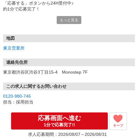
「応募する」ボタンから24H受付中♪
約1分で応募完了！
もっと見る
■電話応募の場合
電話応募も歓迎！（受付:10:00〜20:00）
土日祝も受付中♪
地図
【選考フロー】
東京営業所
①応募から3営業日を目安に、メールorお電話でご連絡します。
②面接日時を決定！「0120」から始まる電話番号からご連絡します
★スマホでWEB面接（LINEなど）・出張面接・事務所面接と選べま
連絡先住所
す
東京都渋谷区渋谷3丁目15-4 Monostep 7F
③面接実施（履歴書不要）
④勤務開始（スタート日は応相談）
※ご希望があれば、職場見学の調整もOKです！
この求人に関するお問い合わせ
0120-980-746
お気軽にご応募ください♪
担当：採用担当
応募画面へ進む
1分で応募完了!!
キープ
求人応募期間：2026/08/07～2026/08/31