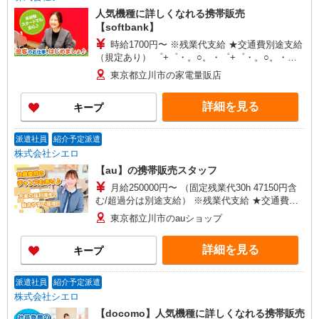
人気機種に詳しくなれる携帯販売
【softbank】
時給1700円〜 ※残業代支給 ★交通費別途支給
（規定あり） ゜+゜・。○。・゜+゜・。○。・゜
+゜ 入社祝い金10万円支給(規定有) お友達を紹介
東京都立川市の家電量販店
頂くと, インセンティブ支給(規定有) ★月2回払
い・週払い可能（規程有）★ ゜・。○。・゜
詳細を見る
キープ
+゜・。○。・゜+゜
派遣社員
紹介予定派遣
株式会社シエロ
【au】の携帯販売スタッフ
月給250000円〜 （固定残業代30h 47150円含
む/超過分は別途支給） ※残業代支給 ★交通費別
途支給（規定あり） ゜+゜・。○。・゜+゜・。
東京都立川市のauショップ
○。・゜+゜ 入社祝い金10万円支給(規定有) お友達
を紹介頂くと, インセンティブ支給(規定有) ゜・。
詳細を見る
キープ
○。・゜+゜・。○。・゜+゜
派遣社員
紹介予定派遣
株式会社シエロ
【docomo】人気機種に詳しくなれる携帯販売