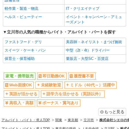
設備管理
ボーナス・賞与あり
昇給あり
軽作業・製造・物流
IT・クリエイティブ
日払い
週払い
ヘルス・ビューティー
イベント・キャンペーン・アミュ
10時～勤務OK
髪型・髪色自由
ーズメント
ネイルOK
ピアスOK
立川市の人気の職種からバイト・アルバイト・パートを探す
車通勤OK
バイク通勤OK
ファストフード・デリ
美容師・ネイリスト・まつげ施術
交通費支給
社会保険あり
スイーツ・ケーキ・パン
中型（2t・4t）ドライバー
入社祝い金あり
各種手当（家族・役職・インセン
保育士・保育補助
量販店・大型SC・百貨店
ティブなど）あり
制服貸与
社員登用あり
家電・携帯販売
即日勤務OK
履歴書不要
同じ職種から求人を探す
Web面接OK
未経験歓迎
ミドル（40代～）活躍中
販売・接客サービス
英語が活かせる
語学力を活かせる（英語以外）
家電・携帯販売
高収入・高額
ボーナス・賞与あり
同じ特徴から求人を探す
もっと見る
未経験歓迎
ミドル（40代～）活躍中
アルバイト・バイト・求人TOP
関東
東京都
立川市
株式会社シエロの
英語が活かせる
ボーナス・賞与あり
アルバイト・バイト・求人TOP
東京都の路線
ＪＲ中央線
立川駅
株式