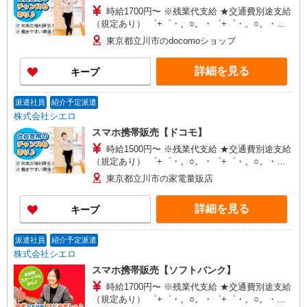
時給1700円〜 ※残業代支給 ★交通費別途支給
（規定あり） ゜+゜・。○。・゜+゜・。○。・゜
+゜ 入社祝い金10万円支給(規定有) お友達を紹介
東京都立川市のdocomoショップ
頂くと, インセンティブ支給(規定有) ★月2回払
い・週払い可能（規程有）★ ゜・。○。・゜
詳細を見る
キープ
+゜・。○。・゜+゜
派遣社員
紹介予定派遣
株式会社シエロ
スマホ携帯販売【ドコモ】
時給1500円〜 ※残業代支給 ★交通費別途支給
（規定あり） ゜+゜・。○。・゜+゜・。○。・゜
+゜ 入社祝い金10万円支給(規定有) お友達を紹介
東京都立川市の家電量販店
頂くと, インセンティブ支給(規定有) ★月2回払
い・週払い可能（規程有）★ ゜・。○。・゜
詳細を見る
キープ
+゜・。○。・゜+゜
派遣社員
紹介予定派遣
株式会社シエロ
スマホ携帯販売【ソフトバンク】
時給1700円〜 ※残業代支給 ★交通費別途支給
（規定あり） ゜+゜・。○。・゜+゜・。○。・゜