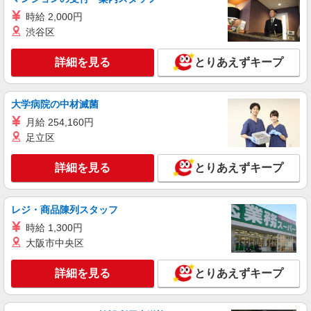
株式会社シエロ
時給 2,000円
人気機種に詳しくなれる携帯販売【au】
渋谷区
時給1650円〜 ※残業代支給 ★交通費上限800
円/日 【資格手当制度】 au資格取得で5200〜
詳細を見る
とりあえずキープ
11400円/月支給 家電アドバイザー資格をお持ちの
東京都立川市の家電量販店
方はグレードに合わせて2500〜5000円/月支給 ※
入社後獲得も対象 【役割手当】 CSA（チーフセ
詳細を見る
キープ
大学病院の中材滅菌
ールスアドバイザー）に昇格すると16600円/月支
給 ゜+゜・。○。・゜+゜・。○。・゜+゜ 入社祝
月給 254,160円
い金10万円支給(規定有) お友達を紹介頂くと, イン
派遣社員
紹介予定派遣
足立区
センティブ支給(規定有) ★月2回払い・週払い可能
株式会社シエロ
（規程有）★ ゜・。○。・゜+゜・。○。・゜+゜
スマホ携帯販売【エーユー】
詳細を見る
とりあえずキープ
時給1650円〜 ※残業代支給 ★交通費上限800
円/日 【資格手当制度】 au資格取得で5200〜
11400円/月支給 家電アドバイザー資格をお持ちの
レジ・商品陳列スタッフ
東京都立川市の家電量販店
方はグレードに合わせて2500〜5000円/月支給 ※
時給 1,300円
入社後獲得も対象 【役割手当】 CSA（チーフセ
詳細を見る
キープ
大阪市中央区
ールスアドバイザー）に昇格すると16600円/月支
給 ゜+゜・。○。・゜+゜・。○。・゜+゜ 入社祝
い金10万円支給(規定有) お友達を紹介頂くと, イン
詳細を見る
とりあえずキープ
派遣社員
紹介予定派遣
センティブ支給(規定有) ★月2回払い・週払い可能
株式会社シエロ
（規程有）★ ゜・。○。・゜+゜・。○。・゜+゜
携帯販売スタッフ【au】