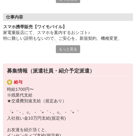
自分だけじゃなくって、
家族や友人にも適用されます！
仕事内容
さらに、各種リゾート施設やスポーツジムなどが
スマホ携帯販売【ワイモバイル】
特別割引価格でご利用可能☆☆
家電量販店にて、スマホを案内するおシゴト♪
お得に過ごしたいあなたの味方です♪
特に難しい説明もないので、ご安心を。新規契約、機種変更、
各種料金プランのご相談対応・ご提案などをお願いします。
【選べるお仕事いろいろ】
もっと見る
￣￣￣￣￣￣￣￣￣￣￣
初めての方でも安心♪
▼オフィスワーク
あなた専属のコーディネーターが親切・丁寧にフォローするので、
事務、経理、データ入力、コールセンター、受付
満足度◎
▼工場・製造・軽作業系
募集情報（派遣社員・紹介予定派遣）
機械/食品製造・梱包・仕分け・加工・組立・検査
■携帯やインターネット販売業務
▼美容系
給与
docomo(ドコモ)/au(エーユー)・KDDI/softbank(ソフトバンク)など
眉毛サロンのアイブロウ・ネイリスト・エステ
時給1700円〜
の大手キャリアから
▼営業・販売
※残業代支給
ワイモバイル(Y!mobille)、楽天モバイル、UQなど格安スマホまで幅
法人営業・アパレル販売・個別指導塾・人材紹介
★交通費別途支給（規定あり）
広く紹介可能♪
▼人気案件も多数♪
人気のApple（アップル）店舗もございます！
短期・期間限定・オープニング・官公庁案件
゜+゜・。○。・゜+゜・。○。・゜+゜
上場/優良/大手企業など
入社祝い金10万円支給(規定有)
【スマホ面接実施中】
お友達を紹介頂くと,
￣￣￣￣￣￣￣￣￣
インセンティブ支給(規定有)