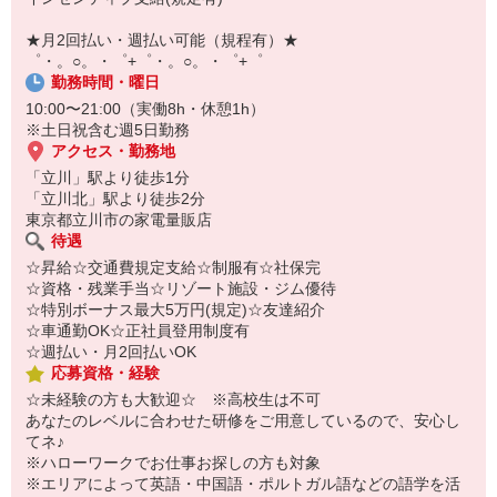
自宅に居ながらスマホでカンタン面接OK！
オンライン面談なのでスピード対応。
★月2回払い・週払い可能（規程有）★
即日登録もOK♪
゜・。○。・゜+゜・。○。・゜+゜
勤務時間・曜日
気になった方はお気軽にご相談ください！
10:00〜21:00（実働8h・休憩1h）
※土日祝含む週5日勤務
アクセス・勤務地
「立川」駅より徒歩1分
「立川北」駅より徒歩2分
東京都立川市の家電量販店
待遇
☆昇給☆交通費規定支給☆制服有☆社保完
☆資格・残業手当☆リゾート施設・ジム優待
☆特別ボーナス最大5万円(規定)☆友達紹介
☆車通勤OK☆正社員登用制度有
☆週払い・月2回払いOK
応募資格・経験
☆未経験の方も大歓迎☆ ※高校生は不可
あなたのレベルに合わせた研修をご用意しているので、安心し
てネ♪
※ハローワークでお仕事お探しの方も対象
※エリアによって英語・中国語・ポルトガル語などの語学を活