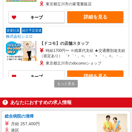
+゜ 入社祝い金10万円支給(規定有) お友達を紹介
東京都立川市の家電量販店
頂くと, インセンティブ支給(規定有) ★月2回払
い・週払い可能（規程有）★ ゜・。○。・゜
詳細を見る
キープ
+゜・。○。・゜+゜
派遣社員
紹介予定派遣
株式会社シエロ
【ドコモ】の店舗スタッフ
時給1700円〜 ※残業代支給 ★交通費別途支給
（規定あり） ゜+゜・。○。・゜+゜・。○。・゜
+゜ 入社祝い金10万円支給(規定有) お友達を紹介
東京都立川市のdocomoショップ
頂くと, インセンティブ支給(規定有) ★月2回払
い・週払い可能（規程有）★ ゜・。○。・゜
詳細を見る
キープ
+゜・。○。・゜+゜
もっと見る
契約社員
ソフトバンク販売契約社員【立川市エリア】
あなたにおすすめの求人情報
家電量販店内の携帯販売スタッフ
月給 279,340円 〜 279,340円 試用期間なし ※
経験・能力による 【試用期間】時給 0 円 〜 0 円
総合病院の清掃
■ソフトバンク販売契約社員【立川市エリア】
月給 257,400円
東京都立川市
港区