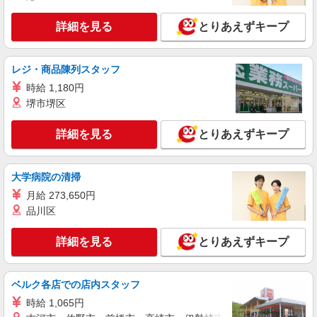
詳細を見る
キープ
詳細を見る
とりあえずキープ
正社員
ソフトバンクららぽーと立川立飛店
レジ・商品陳列スタッフ
ソフトバンクショップの携帯販売スタッフ
時給 1,180円
月給 230,100円 〜 234,100円 固定残業代:
堺市堺区
21,500円 〜 21,500円（13時間相当） ＊時間外労
働の有無に関わらず、相当時間分の時間外手当と
■ソフトバンクららぽーと立川立飛店 東京都
詳細を見る
とりあえずキープ
して21,500円を支給 （相当時間：大学院・大学卒
立川市 泉町 935‐1 ららぽーと立川立飛3階
は13時間、短大・専門学校卒は14時間）※相当時
間を超える時間外労働分は法定どおり追加で支給
詳細を見る
大学病院の清掃
キープ
します。 試用期間なし ※経験・能力による
月給 273,650円
派遣社員
品川区
株式会社日本パーソナルビジネス 首都圏支社（T11_154）
≪携帯販売｜家電量販店のauコーナー≫
詳細を見る
とりあえずキープ
時給1700円〜1800円 ◆交通費規定支給◆直雇
用へ切替後：月給286,200円＋交通費
ベルク各店での店内スタッフ
東京都立川市曙町
時給 1,065円