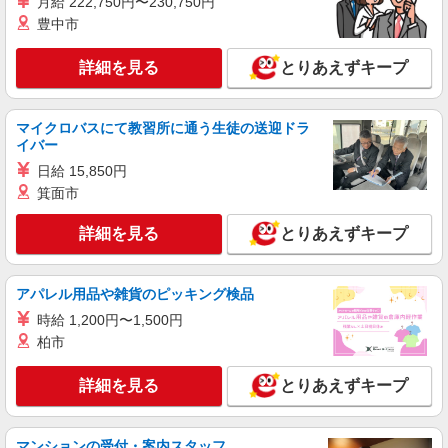
月給 222,750円〜230,750円
正社員
株式会社ケーズホールディングス
豊中市
接客スタッフ(総合職)
詳細を見る
とりあえずキープ
大卒：基本給 260,000円 短大・専門卒：基本
給 240,000円 高卒：基本給 225,000円 ※上記
は2026年4月実績。 ※経験・年齢などを考慮し、
店舗名：立川店 住所：東京都立川市泉町841番
加給・優遇いたします。 ・各種手当 役職、通勤、
マイクロバスにて教習所に通う生徒の送迎ドラ
地7 ※入社時の人員状況により、近隣の他店舗へ
時間外、家族、目標達成、資格 等
イバー
配属される可能性がございます。 ※入社数年後
は、関東全域（茨城県、東京都、千葉県、埼玉
日給 15,850円
詳細を見る
キープ
県、神奈川県、栃木県、群馬県）及び山梨県内で
箕面市
の転居を伴う転勤があります。
正社員
詳細を見る
とりあえずキープ
株式会社ケーズホールディングス
【2027年新卒採用】接客・販売スタッフ
【大卒】 基本給 260,000円 【短
アパレル用品や雑貨のピッキング検品
大・専門卒】 基本給 240,000円 ※上記は2026
時給 1,200円〜1,500円
年4月実績。 ・各種手当 役職、通勤、時間外、家
店舗名：立川店 住所：東京都立川市泉町841番
柏市
族、目標達成、資格 等
地7 ※入社後は必ず、通勤圏内の店舗へ配属 ※入
社時の人員状況により、近隣の他店舗へ配属され
※平
詳細を見る
とりあえずキープ
る可能性がございます。 ※入社数年後は、関東全
詳細を見る
キープ
均年収570万円 ※平均勤続年数17年以上
域（茨城県、東京都、千葉県、埼玉県、神奈川
県、栃木県、群馬県）及び山梨県内での転居を伴
う転勤があります。
派遣社員
紹介予定派遣
マンションの受付・案内スタッフ