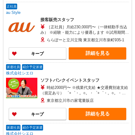
正社員
au Style
接客販売スタッフ
［正社員］月給230,000円〜（一律精勤手当込
み） ※経験・能力により優遇します ※試用期間
（3ヶ月間）：試用期間中の条件変更無し
ららぽーと立川立飛 東京都立川市泉町935-1
詳細を見る
キープ
派遣社員
紹介予定派遣
株式会社シエロ
ソフトバンクイベントスタッフ
時給2000円〜 ※残業代支給 ★交通費別途支給
（規定あり） ゜+゜・。○。・゜+゜・。○。・゜
+゜ 入社祝い金10万円支給(規定有) お友達を紹介
東京都立川市の家電量販店
頂くと, インセンティブ支給(規定有) ★月2回払
い・週払い可能（規程有）★ ゜・。○。・゜
詳細を見る
キープ
+゜・。○。・゜+゜
派遣社員
紹介予定派遣
株式会社シエロ