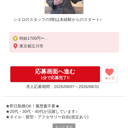
シエロのスタッフの9割は未経験からのスタート♪
時給1700円〜
※残業代支給
東京都立川市
★交通費別途支給（規定あり）
゜+゜・。○。・゜+゜・。○。・゜+゜
入社祝い金10万円支給(規定有)
応募画面へ進む
お友達を紹介頂くと,
1分で応募完了!!
キープ
インセンティブ支給(規定有)
求人応募期間：2026/08/07～2026/08/31
★月2回払い・週払い可能（規程有）★
゜・。○。・゜+゜・。○。・゜+゜
★即日勤務OK！履歴書不要★
★20代・30代・40代が活躍しています♪
★ネイル・髪型・アクセサリー自由(規定あり)
もっと見る
各キャリアの新機種が特別価格で購入OK！！