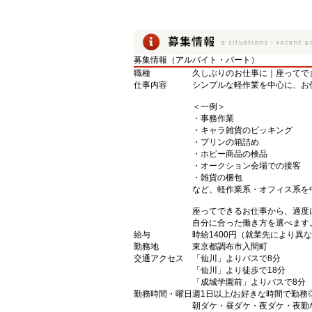
募集情報（アルバイト・パート）
職種
久しぶりのお仕事に｜座ってで
仕事内容
シンプルな軽作業を中心に、お
＜一例＞
・事務作業
・キャラ雑貨のピッキング
・プリンの箱詰め
・ホビー商品の検品
・オークション会場での接客
・雑貨の梱包
など、軽作業系・オフィス系を
座ってできるお仕事から、適度
自分に合った働き方を選べます
給与
時給1400円（就業先により異
勤務地
東京都調布市入間町
交通アクセス
「仙川」よりバスで8分
「仙川」より徒歩で18分
「成城学園前」よりバスで8分
勤務時間・曜日
週1日以上/お好きな時間で勤務
朝ダケ・昼ダケ・夜ダケ・夜勤