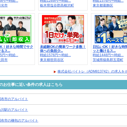
9円〜時給...
時給1269円〜時給...
時給1576円〜時給...
日光市
栃木県塩谷郡高根沢町
東京都葛飾区
OK！好きな時間でサク
未経験OKの簡単ワーク多数！
日払いOK！好きな時
ス...
体への負担少...
ッと働けるス...
5円〜時給...
時給1576円〜時給...
時給1448円〜時給...
太田市
東京都世田谷区
茨城県猿島郡五霞町
株式会社バイトレ（ADM813742）の求人を
2）のお仕事に近い条件の求人はこちら
調布市のアルバイト
仙川駅のアルバイト
調布市の梱包のアルバイト