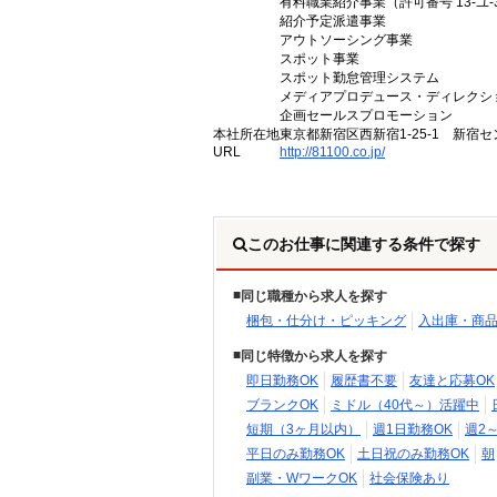
有料職業紹介事業（許可番号 13-ユ-3
紹介予定派遣事業
アウトソーシング事業
スポット事業
スポット勤怠管理システム
メディアプロデュース・ディレクシ
企画セールスプロモーション
本社所在地
東京都新宿区西新宿1-25-1 新宿セ
URL
http://81100.co.jp/
このお仕事に関連する条件で探す
同じ職種から求人を探す
梱包・仕分け・ピッキング
入出庫・商
同じ特徴から求人を探す
即日勤務OK
履歴書不要
友達と応募OK
ブランクOK
ミドル（40代～）活躍中
短期（3ヶ月以内）
週1日勤務OK
週2
平日のみ勤務OK
土日祝のみ勤務OK
朝
副業・WワークOK
社会保険あり