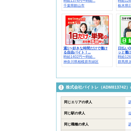
時給1374円〜時給...
時給126
千葉県館山市
栃木県
週1〜好きな時間だけで働け
日払い
る自由バイト！...
ッと働ける
時給1402円〜時給...
時給126
神奈川県相模原市緑区
群馬県
株式会社バイトレ（ADM81374
同じエリアの求人
同じ駅の求人
同じ職種の求人