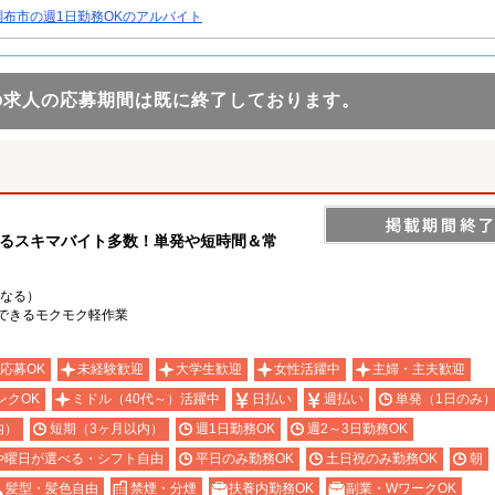
調布市の週1日勤務OKのアルバイト
の求人の応募期間は既に終了しております。
けるスキマバイト多数！単発や短時間＆常
異なる）
できるモクモク軽作業
応募OK
未経験歓迎
大学生歓迎
女性活躍中
主婦・主夫歓迎
ンクOK
ミドル（40代～）活躍中
日払い
週払い
単発（1日のみ
内）
短期（3ヶ月以内）
週1日勤務OK
週2～3日勤務OK
や曜日が選べる・シフト自由
平日のみ勤務OK
土日祝のみ勤務OK
朝
髪型・髪色自由
禁煙・分煙
扶養内勤務OK
副業・WワークOK