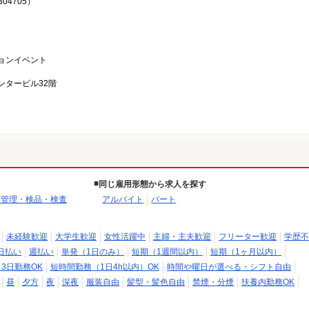
04705）
ョンイベント
ンタービル32階
同じ雇用形態から求人を探す
品管理・検品・検査
アルバイト
パート
未経験歓迎
大学生歓迎
女性活躍中
主婦・主夫歓迎
フリーター歓迎
学歴不
日払い
週払い
単発（1日のみ）
短期（1週間以内）
短期（1ヶ月以内）
～3日勤務OK
短時間勤務（1日4h以内）OK
時間や曜日が選べる・シフト自由
昼
夕方
夜
深夜
服装自由
髪型・髪色自由
禁煙・分煙
扶養内勤務OK