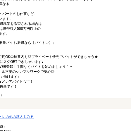
異なる
・パートのお仕事など、
います。
の派遣就業を希望される場合は
は世帯収入500万円以上の
ます。
単発バイト/派遣なら【バイトレ】」
定短期OK◎扶養内も◎プライベート優先でバイトができちゃう★
にスグGETできちゃいます♪
WEB登録！手間なくバイトを始めましょう＾＾
スキル不要のシンプルワークで安心◎
しく働けます♪
などレアバイトも可！
パ抜群です！
り
トレの他の求人をみる
58）