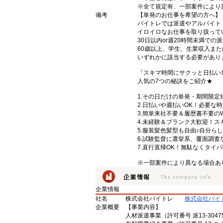
※全て規定有、一部案件により
備考
【単発のお仕事を希望の方へ】
バイトレでは派遣やアルバイト
イロイロなお仕事を取り扱って
30日以内or週20時間未満で
60歳以上、学生、生業収入また
いずれかに該当する必要があり
「スキマ時間にサクッと日払い
人気の7つの秘訣をご紹介★
1.その日だけの単発・期間限
2.日払いや週払いOK！必要な時
3.簡単来社不要＆履歴書不要の
4.未経験＆ブランク大歓迎！
5.服装髪色髪型も自由♪自分ら
6.試験監督に選挙系、覆面調査
7.直行直帰OK！無駄なくタイ
※一部案件により異なる場合あ
企業情報
社名
株式会社バイトレ
株式会社バイ
企業概要
【事業内容】
人材派遣事業（許可番号 派13-3047