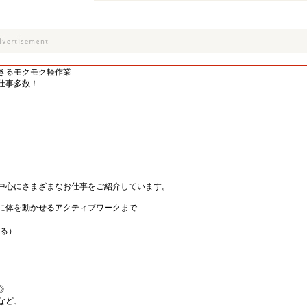
きるモクモク軽作業
仕事多数！
中心にさまざまなお仕事をご紹介しています。
に体を動かせるアクティブワークまで――
。
なる）
◎
など、