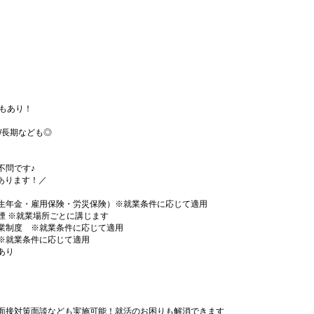
務もあり！
月/長期なども◎
不問です♪
事あります！／
生年金・雇用保険・労災保険）※就業条件に応じて適用
煙 ※就業場所ごとに講じます
業制度 ※就業条件に応じて適用
※就業条件に応じて適用
あり
面接対策面談なども実施可能！就活のお困りも解消できます