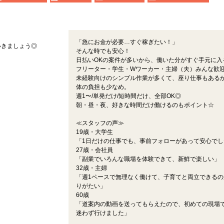
「急にお金が必要…すぐ稼ぎたい！」
いきましょう◎
そんな時でも安心！
日払いOKの案件が多いから、働いた分がすぐ手元に入
フリーター・学生・Wワーカー・主婦（夫）みんな歓
未経験向けのシンプル作業が多くて、座り仕事もある
体の負担も少なめ。
週1〜/単発だけ/短時間だけ、全部OK◎
朝・昼・夜、好きな時間だけ働けるのもポイント☆
≪スタッフの声≫
19歳・大学生
「1日だけの仕事でも、事前フォローがあって安心でし
27歳・会社員
「副業でいろんな職場を体験できて、新鮮で楽しい」
32歳・主婦
「週1ペースで無理なく働けて、子育てと両立できるの
りがたい」
60歳
「道案内の動画を送ってもらえたので、初めての現場
迷わず行けました」