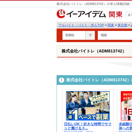
株式会社バイトレ（ADM813742）の求人情報詳細
エ
関東
アルバイト・バイト・求人TOP
>
関東
>
東京都
>
勤務地
職種
株式会社バイトレ（ADM813742）
株式会社バイトレ（ADM81374
日払いOK！好きな時間でサク
未経験
ッと働けるス...
体への負担