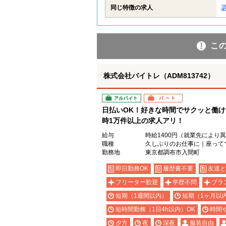
同じ特徴の求人
こ
株式会社バイトレ（ADM813742）
アルバイト
パート
日払いOK！好きな時間でサクッと働
時1万件以上の求人アリ！
給与
時給1400円（就業先により
職種
久しぶりのお仕事に｜座って
勤務地
東京都調布市入間町
即日勤務OK
履歴書不要
友達と
フリーター歓迎
学歴不問
ブラ
短期（1週間以内）
短期（1ヶ月以
短時間勤務（1日4h以内）OK
時間
夕方
夜
深夜
服装自由