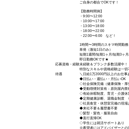
ご自身の都合でOKです！
【勤務時間例】
・9:00〜12:00
・10:00〜17:00
・13:00〜18:00
・18:00〜22:00
・22:00〜6:00 など！
1時間〜3時間のスキマ時間勤
単発（激短1日のみ）
短期1週間/短期1ヶ月/短期3ヶ
即日勤務OKです★
応募資格・経験
未経験＆ブランク多数活躍中！
特別なスキルや資格経験は一切
待遇
＼日給1万2000円以上のお仕
◆日払い・週払い・月払いOK
◇社会保険完備（健康保険・厚
◆受動喫煙対策有：原則屋内禁
◇有給休暇制度、育児・介護休
◆定期健康診断、退職金制度 
◇社員食堂・休憩室完備の現場
◆来社不要＆履歴書不要
◇髪型・髪色・服装自由
◆直行直帰OK
◇学生には就活サポートあり
※希望者にはアドバイザーとの