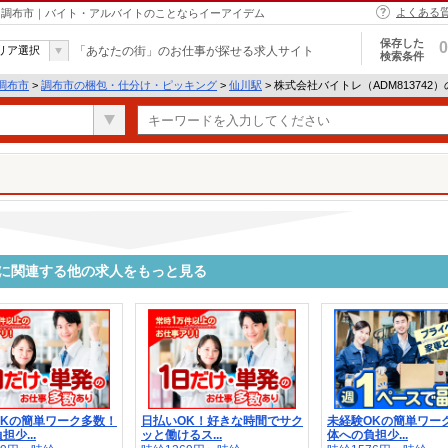
よくある
 - 調布市｜バイト・アルバイトのことならイーアイデム
保存した
0
リア選択
「あなたの街」のお仕事が探せる求人サイト
検索条件
調布市
>
調布市の梱包・仕分け・ピッキング
>
仙川駅
> 株式会社バイトレ（ADM813742
2）に関連する他の求人をもっと見る
OKの簡単ワーク多数！
日払いOK！好きな時間でサク
未経験OKの簡単ワー
少...
ッと働けるス...
体への負担少...