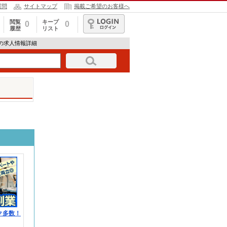
質問
サイトマップ
掲載ご希望のお客様へ
閲覧
キープ
0
0
履歴
リスト
ログイン
）の求人情報詳細
ク多数！