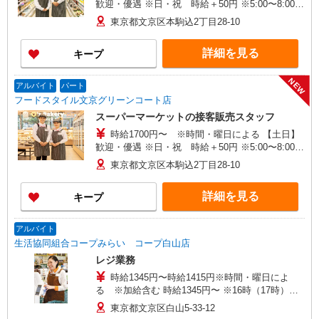
歓迎・優遇 ※日・祝 時給＋50円 ※5:00〜8:00
時給＋300円 ※17:00〜22:00 時給＋50円
東京都文京区本駒込2丁目28-10
※22:00以降 基本時給より25％UP
詳細を見る
キープ
NEW
アルバイト
パート
フードスタイル文京グリーンコート店
スーパーマーケットの接客販売スタッフ
時給1700円〜 ※時間・曜日による 【土日】
歓迎・優遇 ※日・祝 時給＋50円 ※5:00〜8:00
時給＋300円 ※17:00〜22:00 時給＋50円
東京都文京区本駒込2丁目28-10
※22:00以降 基本時給より25％UP
詳細を見る
キープ
アルバイト
生活協同組合コープみらい コープ白山店
レジ業務
時給1345円〜時給1415円※時間・曜日によ
る ※加給含む 時給1345円〜 ※16時（17時）以
降 時給＋70円 ※日・祝日 時給＋100円
東京都文京区白山5-33-12