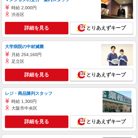
詳細を見る
キープ
時給 2,000円
渋谷区
パート
サミットストア 湯島天神南店
詳細を見る
とりあえずキープ
スーパー店内レジスタッフ
時給1300円 ★22時以降は平日時給の3割増！
（22時以降の勤務がある場合）
大学病院の中材滅菌
■サミットストア 湯島天神南店 東京都文京区
月給 254,160円
湯島3-20-12
足立区
詳細を見る
キープ
詳細を見る
とりあえずキープ
アルバイト
パート
サミットストア 湯島天神南店
レジ・商品陳列スタッフ
スーパー店内総菜スタッフ
時給 1,300円
時給1250円〜1300円（経験や業務内容によ
大阪市中央区
る） ★22時以降は平日時給の3割増！（22時以降
の勤務がある場合）
■サミットストア 湯島天神南店 東京都文京区
詳細を見る
とりあえずキープ
湯島3-20-12
詳細を見る
キープ