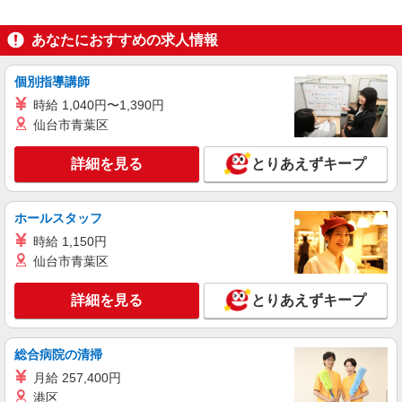
コモディイイダ江戸川橋店☆株式会社チェッカーサポート NO．6086
食品レジスタッフ【お仕事NO．6086】
あなたにおすすめの求人情報
時給 1,280円以上 19時以降 時給 1,330円以上
22時以降 時給 1,650円以上 研修中 時給 1,226円
(研修期間 20 時間 )
個別指導講師
東京都文京区関口1丁目47-12
時給 1,040円〜1,390円
詳細を見る
仙台市青葉区
キープ
詳細を見る
とりあえずキープ
パート
ライフ本郷三丁目駅前店（店舗コード652）
デイリー・加工食品
ホールスタッフ
時給1,235円以上
時給 1,150円
ライフ本郷三丁目駅前店 東京都文京区本郷4-
仙台市青葉区
37-12
詳細を見る
とりあえずキープ
詳細を見る
キープ
パート
総合病院の清掃
ライフ本郷三丁目駅前店（店舗コード652）
月給 257,400円
惣菜
港区