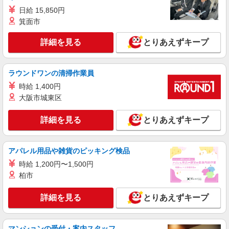
詳細を見る
キープ
日給 15,850円
箕面市
パート
詳細を見る
とりあえずキープ
サミットストア 湯島天神南店
スーパー店内青果スタッフ
時給1300円 ★22時以降は平日時給の3割増！
ラウンドワンの清掃作業員
（22時以降の勤務がある場合）
時給 1,400円
■サミットストア 湯島天神南店 東京都文京区
大阪市城東区
湯島3-20-12
詳細を見る
とりあえずキープ
詳細を見る
キープ
パート
アパレル用品や雑貨のピッキング検品
サミットストア 湯島天神南店
時給 1,200円〜1,500円
スーパー店内ベーカリースタッフ
柏市
時給1300円 ★22時以降は平日時給の3割増！
（22時以降の勤務がある場合）
詳細を見る
とりあえずキープ
■サミットストア 湯島天神南店 東京都文京区
湯島3-20-12
マンションの受付・案内スタッフ