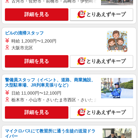
37-12
古河市・佐野市・前橋市・高崎市・伊勢崎市・太田市・館林市・
詳細を見る
詳細を見る
とりあえずキープ
キープ
パート
ビルの清掃スタッフ
ライフ本郷三丁目駅前店（店舗コード652）
時給 1,200円〜1,200円
レジ
大阪市北区
時給1,280円以上
ライフ本郷三丁目駅前店 東京都文京区本郷4-
詳細を見る
とりあえずキープ
37-12
詳細を見る
キープ
警備員スタッフ（イベント、道路、商業施設、
大型駐車場、JR列車見張りなど）
パート
日給 11,000円〜12,100円
サミットストア 湯島天神南店
栃木市・小山市・さいたま市西区・さいたま市岩槻区・久喜市・
スーパー店内精肉スタッフ
時給1300円 ★22時以降は平日時給の3割増！
詳細を見る
とりあえずキープ
（22時以降の勤務がある場合）
■サミットストア 湯島天神南店 東京都文京区
湯島3-20-12
マイクロバスにて教習所に通う生徒の送迎ドラ
イバー