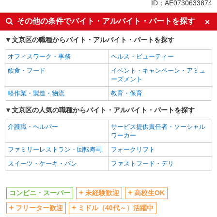
同じ特徴から春日(東京)駅の求人を探す
ID：AE0730633874
未経験歓迎
高校生OK
その他の条件でバイト・アルバイト・パートを探す
フリーター歓迎
ミドル（40代～）活躍中
文京区の職種からバイト・アルバイト・パートを探す
エルダー（50代～）活躍中
シニア（60代～）活躍中
オフィスワーク・事務
ヘルス・ビューティー
ボーナス・賞与あり
昇給あり
飲食・フード
イベント・キャンペーン・アミュ
週2～3日勤務OK
短時間勤務（1日4h以内）OK
ーズメント
扶養内勤務OK
交通費支給
軽作業・製造・物流
教育・保育
同じ職種から求人を探す
文京区の人気の職種からバイト・アルバイト・パートを探す
販売・接客サービス
介護職・ヘルパー
サービス提供責任者・ソーシャル
コンビニ・スーパー
ワーカー
ファミリーレストラン・回転寿司
フォークリフト
同じ特徴から求人を探す
スイーツ・ケーキ・パン
ファストフード・デリ
未経験歓迎
高校生OK
ミドル（40代～）活躍中
ボーナス・賞与あり
コンビニ・スーパー
未経験歓迎
高校生OK
週2～3日勤務OK
短時間勤務（1日4h以内）OK
フリーター歓迎
ミドル（40代～）活躍中
扶養内勤務OK
交通費支給