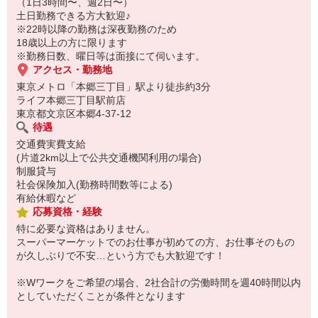
（1日3時間〜、週2日〜）
土日勤務できる方大歓迎♪
※22時以降の勤務は深夜勤務のため
18歳以上の方に限ります
※勤務日数、曜日等は面接にて伺います。
アクセス・勤務地
東京メトロ「本郷三丁目」駅より徒歩約3分
ライフ本郷三丁目駅前店
東京都文京区本郷4-37-12
待遇
交通費実費支給
(片道2km以上で公共交通機関利用の場合)
制服貸与
社会保険加入(勤務時間数等による)
有給休暇など
応募資格・経験
特に必要な資格はありません。
スーパーマーケットでのお仕事が初めての方、お仕事そのもの
が久しぶりで不安…という方でも大歓迎です！
※Wワークをご希望の場合、2社合計の労働時間を週40時間以内
としていただくことが条件となります