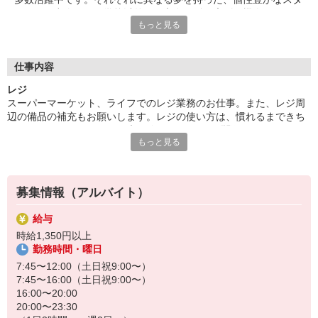
ッフとの出会いは、学校以外での交友関係を広げる機会となりま
もっと見る
す。休日に一緒に遊ぶ友達ができることも！同年代の仲間からい
い刺激を受け、成長しながら働きたい方大歓迎です！
■笑顔で働ける職場
仕事内容
たくさんの地元のお客さまがお買い物に訪れるライフは、とても
レジ
アットホームな雰囲気のお店です。長期で活躍するスタッフには
スーパーマーケット、ライフでのレジ業務のお仕事。また、レジ周
お客さまから笑顔でお声がけをいただくことも。最初は、覚えて
辺の備品の補充もお願いします。レジの使い方は、慣れるまできち
いただく作業が多く感じるかもしれませんが、難しいお仕事はあ
んとフォローしますので、未経験スタートでも問題なし！お釣りは
りませんので、どなたでも楽しく働くことができます。
もっと見る
自動で出てくるので、ミスが少なく安心です。お客さまとのコミュ
ニケーションが楽しいお仕事です♪
募集情報（アルバイト）
給与
時給1,350円以上
勤務時間・曜日
7:45〜12:00（土日祝9:00〜）
7:45〜16:00（土日祝9:00〜）
16:00〜20:00
20:00〜23:30