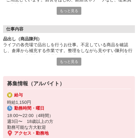
が入社時からしっかりとサポートを行いますので、未経験やアル
もっと見る
バイトデビューの方も安心。雰囲気やチームワークのよさなど、
スタッフみんなが気持ちよく働ける環境が自慢です！
■笑顔で働ける職場
仕事内容
たくさんの地元のお客さまがお買い物に訪れるライフは、とても
品出し（商品陳列）
アットホームな雰囲気のお店です。長期で活躍するスタッフに
ライフの各売場で品出しを行うお仕事。不足している商品を確認
は、お客さまから笑顔でお声がけをいただくことも。最初は、覚
し、倉庫から補充する作業です。整理をしながら見やすい陳列を行
えていただく作業が多く感じるかもしれませんが、難しいお仕事
い、同時に賞味期限や消費期限の管理も行います。売り切り作業や
はありませんので、どなたでも楽しく働くことができます。
もっと見る
簡単な清掃をお任せすることも。困っているお客さまへのお声がけ
や、笑顔での接客ができる方のご応募大歓迎です！
募集情報（アルバイト）
給与
時給1,150円
勤務時間・曜日
18:00〜22:00（4時間）
週3日〜 18歳以上の方
勤務可能な方大歓迎
アクセス・勤務地