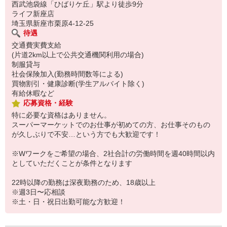
西武池袋線「ひばりケ丘」駅より徒歩9分
ライフ新座店
埼玉県新座市栗原4-12-25
待遇
交通費実費支給
(片道2km以上で公共交通機関利用の場合)
制服貸与
社会保険加入(勤務時間数等による)
買物割引・健康診断(学生アルバイト除く)
有給休暇など
応募資格・経験
特に必要な資格はありません。
スーパーマーケットでのお仕事が初めての方、お仕事そのもの
が久しぶりで不安…という方でも大歓迎です！
※Wワークをご希望の場合、2社合計の労働時間を週40時間以内
としていただくことが条件となります
22時以降の勤務は深夜勤務のため、18歳以上
※週3日〜応相談
※土・日・祝日出勤可能な方歓迎！