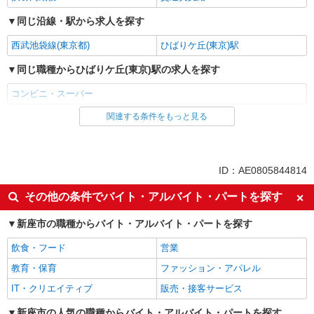
同じ沿線・駅から求人を探す
西武池袋線(東京都)
ひばりケ丘(東京)駅
同じ職種からひばりケ丘(東京)駅の求人を探す
コンビニ・スーパー
関連する条件をもっと見る
同じ雇用形態からひばりケ丘(東京)駅の求人を探す
アルバイト
同じ特徴からひばりケ丘(東京)駅の求人を探す
ID：AE0805844814
未経験歓迎
フリーター歓迎
その他の条件でバイト・アルバイト・パートを探す
ミドル（40代～）活躍中
エルダー（50代～）活躍中
新座市の職種からバイト・アルバイト・パートを探す
シニア（60代～）活躍中
ボーナス・賞与あり
飲食・フード
営業
昇給あり
週2～3日勤務OK
教育・保育
ファッション・アパレル
扶養内勤務OK
交通費支給
IT・クリエイティブ
販売・接客サービス
同じ職種から求人を探す
新座市の人気の職種からバイト・アルバイト・パートを探す