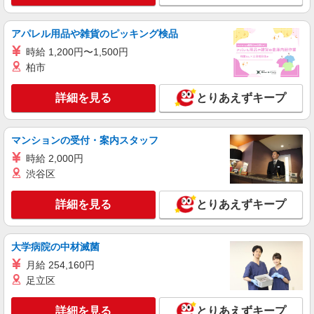
アルバイト
いなげや 大泉学園店
アパレル用品や雑貨のピッキング検品
食品スーパースタッフ（惣菜、一般食品、青
時給 1,200円〜1,500円
果）
柏市
大学・専門学生／時給1141円〜 高校生／時給
1141円（22:00までの勤務） ※22:00以降／時給
30％増（深夜割増） ★職種を限定しての募集のた
詳細を見る
とりあえずキープ
埼玉県新座市栄4-1-26
め、勤務時間・曜日の項目をご確認ください。
詳細を見る
キープ
マンションの受付・案内スタッフ
時給 2,000円
パート
渋谷区
いなげや 新座東店
食品スーパースタッフ（ベーカリー）
詳細を見る
とりあえずキープ
時給：1204円（ベーカリー） ※曜日・時間帯
によって加算 ▼詳細は以下の通り 日・祝日／時給
125円増 ★学生以外の長期希望の方はパート対象
埼玉県新座市東3-1-1
大学病院の中材滅菌
です。 ★職種を限定しての募集のため、勤務時
間・曜日の項目をご確認ください。
月給 254,160円
詳細を見る
キープ
足立区
パート
詳細を見る
とりあえずキープ