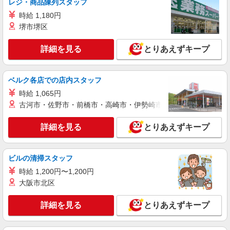
詳細を見る
キープ
レジ・商品陳列スタッフ
時給 1,180円
パート
堺市堺区
サミットストア 新座片山店
スーパー店内総菜スタッフ
詳細を見る
とりあえずキープ
時給1141円 ★22時以降は平日時給の3割増！
（22時以降の勤務がある場合）
ベルク各店での店内スタッフ
■サミットストア 新座片山店 埼玉県新座市
片山3-10-50
時給 1,065円
古河市・佐野市・前橋市・高崎市・伊勢崎市・太田市・館林市・
詳細を見る
キープ
詳細を見る
とりあえずキープ
アルバイト
いなげや 新座東店
ビルの清掃スタッフ
食品スーパースタッフ（生鮮夜間業務）
時給 1,200円〜1,200円
大学・専門学生／時給1141円〜 高校生／時給
1141円 ★職種を限定しての募集のため、勤務時
大阪市北区
間・曜日の項目をご確認ください。
埼玉県新座市東3-1-1
詳細を見る
とりあえずキープ
詳細を見る
キープ