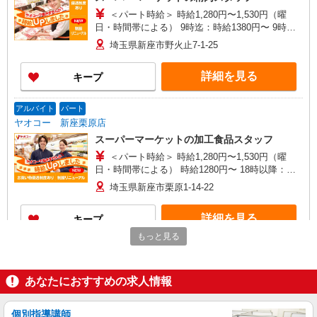
＜パート時給＞ 時給1,280円〜1,530円（曜
日・時間帯による） 9時迄：時給1380円〜 9時以
降：時給1280円〜 16時以降：時給1430円〜 ★土
埼玉県新座市野火止7-1-25
曜＋100円 ★日・祝＋100円 ※アルバイトさんの
時給や募集内容はお問い合わせください
詳細を見る
キープ
アルバイト
パート
ヤオコー 新座栗原店
スーパーマーケットの加工食品スタッフ
＜パート時給＞ 時給1,280円〜1,530円（曜
日・時間帯による） 時給1280円〜 18時以降：時
給1430円〜 ★土曜＋100円 ★日・祝＋100円 ※ア
埼玉県新座市栗原1-14-22
ルバイトさんの時給や募集内容はお問い合わせく
ださい
詳細を見る
キープ
もっと見る
NEW
アルバイト
ライフ新座店（店舗コード635）
あなたにおすすめの求人情報
（早朝）荷受け・商品陳列
時給1,200円
個別指導講師
ライフ新座店 埼玉県新座市栗原4-12-25