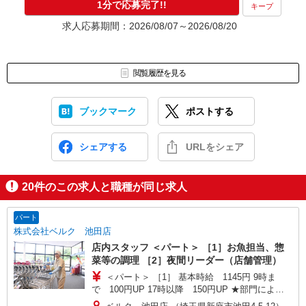
1分で応募完了!!
キープ
求人応募期間：2026/08/07～2026/08/20
閲覧履歴を見る
ブックマーク
ポストする
シェアする
URLをシェア
20
件のこの求人と職種が同じ求人
パート
株式会社ベルク 池田店
店内スタッフ ＜パート＞ ［1］お魚担当、惣
菜等の調理 ［2］夜間リーダー（店舗管理）
＜パート＞ ［1］ 基本時給 1145円 9時ま
で 100円UP 17時以降 150円UP ★部門により
別途手当がつく場合あり ［2］ 9時〜17時 基本