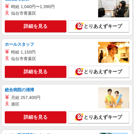
時給 1,040円〜1,390円
仙台市青葉区
詳細を見る
キープ
NEW
詳細を見る
とりあえずキープ
パート
ライフ新座店（店舗コード635）
惣菜
ホールスタッフ
時給1,150円以上
時給 1,150円
ライフ新座店 埼玉県新座市栗原4-12-25
仙台市青葉区
詳細を見る
キープ
詳細を見る
とりあえずキープ
パート
サミットストア 新座片山店
総合病院の清掃
スーパー店内青果スタッフ
月給 257,400円
時給1141円 ★22時以降は平日時給の3割増！
港区
（22時以降の勤務がある場合）
■サミットストア 新座片山店 埼玉県新座市
詳細を見る
とりあえずキープ
片山3-10-50