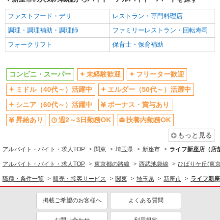
販売・接客サービス
ファストフード・デリ
レストラン・専門料理店
コンビニ・スーパー
調理・調理補助・調理師
ファミリーレストラン・回転寿司
同じ特徴から求人を探す
フォークリフト
保育士・保育補助
未経験歓迎
ミドル（40代～）活躍中
ボーナス・賞与あり
週2～3日勤務OK
コンビニ・スーパー
未経験歓迎
フリーター歓迎
扶養内勤務OK
交通費支給
ミドル（40代～）活躍中
エルダー（50代～）活躍中
シニア（60代～）活躍中
ボーナス・賞与あり
昇給あり
週2～3日勤務OK
扶養内勤務OK
もっと見る
アルバイト・バイト・求人TOP
関東
埼玉県
新座市
ライフ新座店（店舗
アルバイト・バイト・求人TOP
東京都の路線
西武池袋線
ひばりケ丘(東京
職種・条件一覧
販売・接客サービス
関東
埼玉県
新座市
ライフ新座
掲載ご希望のお客様へ
よくある質問