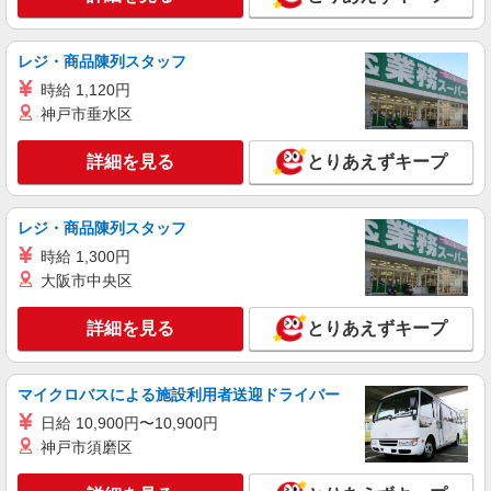
いなげや 大泉学園店
食品スーパースタッフ（寿司、惣菜、青果夜間
業務）
レジ・商品陳列スタッフ
時給：1413円（寿司・惣菜） 時給：1276円
時給 1,120円
（青果夜間業務） ※曜日・時間帯によって加算 ▼
神戸市垂水区
詳細は以下の通り 日・祝日／時給125円増 7:30〜
埼玉県新座市栄4-1-26
8:00／時給200円増 18:00以降／時給200円増
22:00以降／時給30％増（深夜割増） ★学生以外
詳細を見る
とりあえずキープ
詳細を見る
キープ
の長期希望の方はパート対象です。 ★職種を限定
しての募集のため、勤務時間・曜日の項目をご確
認ください。
パート
レジ・商品陳列スタッフ
生鮮市場TOP新座店
時給 1,300円
スーパーマーケットでの夜間責任者
大阪市中央区
＜パート＞ 時給1630円〜／16時以降時給1730
円〜 ★土曜・日曜・祝日は時給100円ＵＰ！
詳細を見る
とりあえずキープ
埼玉県新座市野火止6-7-2
詳細を見る
マイクロバスによる施設利用者送迎ドライバー
キープ
日給 10,900円〜10,900円
神戸市須磨区