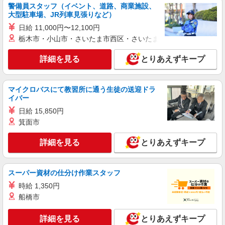
警備員スタッフ（イベント、道路、商業施設、
パート
大型駐車場、JR列車見張りなど）
いなげや 新座野寺店
日給 11,000円〜12,100円
食品スーパースタッフ（寿司、ベーカリー、鮮
栃木市・小山市・さいたま市西区・さいたま市岩槻区・久喜市・
魚、一般食品）
時給：1413円（寿司・鮮魚） 時給：1226円
詳細を見る
とりあえずキープ
（ベーカリー・一般食品） ※曜日・時間帯によっ
て加算 ▼詳細は以下の通り 日・祝日／時給125円
埼玉県新座市野寺2-6-38
増 7:00〜8:00／時給200円増 ★学生以外の長期希
マイクロバスにて教習所に通う生徒の送迎ドラ
望の方はパート対象です。 ★職種を限定しての募
詳細を見る
イバー
キープ
集のため、勤務時間・曜日の項目をご確認くださ
い。
日給 15,850円
アルバイト
箕面市
いなげや 新座野寺店
詳細を見る
食品スーパースタッフ（寿司、ベーカリー、一
とりあえずキープ
般食品）
大学・専門学生／時給1180円〜 高校生／時給
スーパー資材の仕分け作業スタッフ
1141円 ★職種を限定しての募集のため、勤務時
間・曜日の項目をご確認ください。
時給 1,350円
埼玉県新座市野寺2-6-38
船橋市
詳細を見る
キープ
詳細を見る
とりあえずキープ