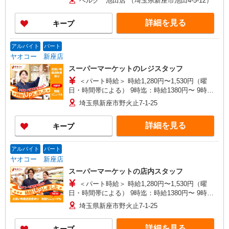
ベルク 池田店 （埼玉県新座市池田4-5-12）
時給1440円 17時〜22時 時給1590円（一律夜間
手当含む） ※22時以降 基本時給より25％UP ★
詳細を見る
キープ
評価制度で時給UP！ ★パートは日・祝日は更に
時給100円UP！ 上記時間帯は募集時間ではありま
せん。募集時間は勤務時間・曜日欄でご確認くだ
アルバイト
パート
さい。
ヤオコー 新座店
スーパーマーケットのレジスタッフ
＜パート時給＞ 時給1,280円〜1,530円（曜
日・時間帯による） 9時迄：時給1380円〜 9時以
降：時給1280円〜 16時以降：時給1430円〜 ★土
埼玉県新座市野火止7-1-25
曜＋100円 ★日・祝＋100円 ※アルバイトさんの
時給や募集内容はお問い合わせください
詳細を見る
キープ
アルバイト
パート
ヤオコー 新座店
スーパーマーケットの店内スタッフ
＜パート時給＞ 時給1,280円〜1,530円（曜
日・時間帯による） 9時迄：時給1380円〜 9時以
降：時給1280円〜 16時以降：時給1430円〜 ★土
埼玉県新座市野火止7-1-25
曜＋100円 ★日・祝＋100円 ※アルバイトさんの
時給や募集内容はお問い合わせください
詳細を見る