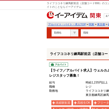
ライフココネリ練馬駅前店（店舗コード899）のコ
イトのことならイーアイデム
エ
関東
アルバイト・バイト・求人TOP
>
関東
>
東京都
>
勤務地
職種
ライフココネリ練馬駅前店（店舗コード
アルバイト
【ライフ／アルバイト求人】ウェルカ
レジスタッフ募集！
給与
時給1,235円以上
職種
レジ
勤務地
ライフココネリ練
東京都練馬区練馬1-
未経験歓迎
高校生OK
フリータ