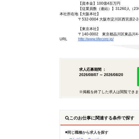
【資本金】100億4百万円
【従業員数（連結）】31260人（2
本社所在地
【大阪本社】
〒532-0004 大阪市淀川区西宮原2-2-
【東京本社】
〒140-0002 東京都品川区東品川4
URL
http://www.lifecorp.jp/
求人応募期間 ：
2026/08/07 ～ 2026/08/20
※掲載を終了した求人は閲覧できま
このお仕事に関連する条件で探す
同じ職種から求人を探す