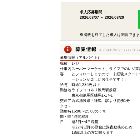
求人応募期間 ：
2026/08/07 ～ 2026/08/20
※掲載を終了した求人は閲覧できま
募集情報（アルバイト）
職種
レジ
仕事内
スーパーマーケット、ライフでのレジ業
容
とフォローしますので、未経験スタート
ーションが楽しいお仕事です！！
給与
時給1,235円以上
勤務地
ライフココネリ練馬駅前店
東京都練馬区練馬1-17-1
交通ア
西武池袋線「練馬」駅より徒歩1分
クセス
勤務時
16:00〜25:00のうち
間・曜
4時間程度
日
週3日〜4日程度
※22時以降の勤務は深夜勤務のため
18歳以上の方に限ります