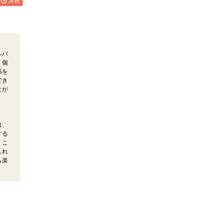
深夜
ルバ
、個
係を
でき
なが
は、
する
くこ
しれ
も楽