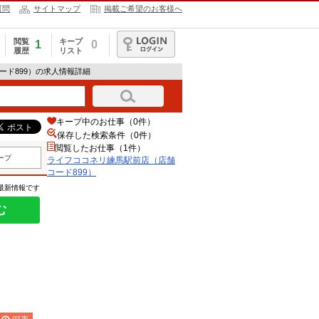
質問
サイトマップ
掲載ご希望のお客様へ
閲覧
キープ
1
0
履歴
リスト
ログイン
ード899）の求人情報詳細
キープ中のお仕事（0件）
保存した検索条件（
0
件）
閲覧したお仕事（1件）
ープ
ライフココネリ練馬駅前店（店舗
コード899）
の最新情報です
む