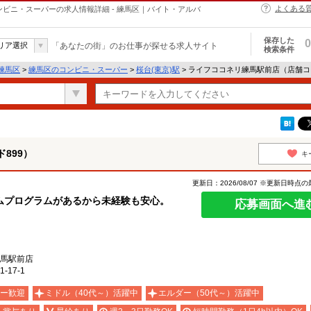
よくある
ンビニ・スーパーの求人情報詳細 - 練馬区｜バイト・アルバ
保存した
0
リア選択
「あなたの街」のお仕事が探せる求人サイト
検索条件
練馬区
>
練馬区のコンビニ・スーパー
>
桜台(東京)駅
> ライフココネリ練馬駅前店（店舗コ
899）
キ
更新日：2026/08/07 ※更新日時点
ムプログラムがあるから未経験も安心。
応募画面へ進
馬駅前店
17-1
ー歓迎
ミドル（40代～）活躍中
エルダー（50代～）活躍中