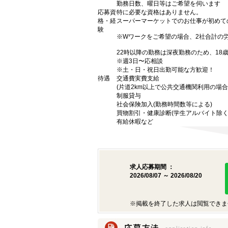
勤務日数、曜日等はご希望を伺います
応募資
特に必要な資格はありません。
格・経
スーパーマーケットでのお仕事が初めて
験
※Wワークをご希望の場合、2社合計の
22時以降の勤務は深夜勤務のため、18
※週3日〜応相談
※土・日・祝日出勤可能な方歓迎！
待遇
交通費実費支給
(片道2km以上で公共交通機関利用の場合
制服貸与
社会保険加入(勤務時間数等による)
買物割引・健康診断(学生アルバイト除く
有給休暇など
求人応募期間 ：
2026/08/07 ～ 2026/08/20
※掲載を終了した求人は閲覧できま