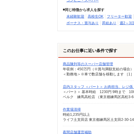
コンビニ・スーパー
同じ特徴から求人を探す
未経験歓迎
高校生OK
フリーター歓迎
ボーナス・賞与あり
昇給あり
週2～3
このお仕事に近い条件で探す
商品陳列等のスーパー店舗管理
店内スタッフ ＜パート＞ お肉担当、レジ
ベルク 練馬高松店 （東京都練馬区高松3-6
作業場清掃
時給1,235円以上
ライフ土支田店 東京都練馬区土支田2-30-14
夜間店舗運営補助