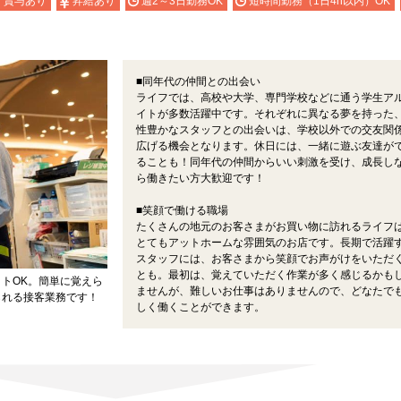
・賞与あり
昇給あり
週2～3日勤務OK
短時間勤務（1日4h以内）OK
■同年代の仲間との出会い
ライフでは、高校や大学、専門学校などに通う学生ア
イトが多数活躍中です。それぞれに異なる夢を持った
性豊かなスタッフとの出会いは、学校以外での交友関
広げる機会となります。休日には、一緒に遊ぶ友達が
ることも！同年代の仲間からいい刺激を受け、成長し
ら働きたい方大歓迎です！
■笑顔で働ける職場
たくさんの地元のお客さまがお買い物に訪れるライフ
とてもアットホームな雰囲気のお店です。長期で活躍
スタッフには、お客さまから笑顔でお声がけをいただ
とも。最初は、覚えていただく作業が多く感じるかも
トOK。簡単に覚えら
ませんが、難しいお仕事はありませんので、どなたで
られる接客業務です！
しく働くことができます。