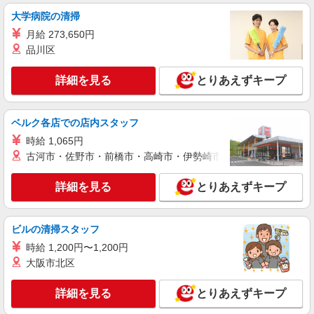
大学病院の清掃
詳細を見る
キープ
月給 273,650円
品川区
NEW
パート
ライフ若松河田駅前店（店舗コード897）
詳細を見る
とりあえずキープ
デイリー・加工食品
時給1,235円以上 土日祝日 時給1,435円
ベルク各店での店内スタッフ
ライフ若松河田駅前店 東京都新宿区若松町28-
5
時給 1,065円
古河市・佐野市・前橋市・高崎市・伊勢崎市・太田市・館林市・
詳細を見る
キープ
詳細を見る
とりあえずキープ
NEW
パート
ライフ若松河田駅前店（店舗コード897）
ベーカリー
ビルの清掃スタッフ
時給1,235円以上 土日祝日 時給1,435円
時給 1,200円〜1,200円
大阪市北区
ライフ若松河田駅前店 東京都新宿区若松町28-
5
詳細を見る
とりあえずキープ
詳細を見る
キープ