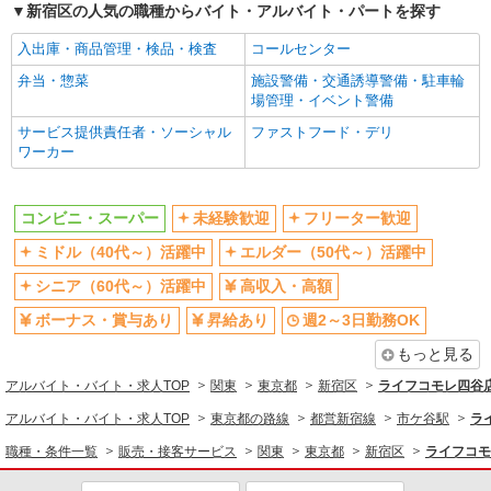
新宿区の人気の職種からバイト・アルバイト・パートを探す
同じ職種から求人を探す
入出庫・商品管理・検品・検査
コールセンター
販売・接客サービス
弁当・惣菜
施設警備・交通誘導警備・駐車輪
コンビニ・スーパー
場管理・イベント警備
同じ特徴から求人を探す
サービス提供責任者・ソーシャル
ファストフード・デリ
ワーカー
未経験歓迎
ミドル（40代～）活躍中
ボーナス・賞与あり
週2～3日勤務OK
コンビニ・スーパー
未経験歓迎
フリーター歓迎
短時間勤務（1日4h以内）OK
扶養内勤務OK
ミドル（40代～）活躍中
エルダー（50代～）活躍中
交通費支給
シニア（60代～）活躍中
高収入・高額
ボーナス・賞与あり
昇給あり
週2～3日勤務OK
もっと見る
アルバイト・バイト・求人TOP
関東
東京都
新宿区
ライフコモレ四谷店
アルバイト・バイト・求人TOP
東京都の路線
都営新宿線
市ケ谷駅
ラ
職種・条件一覧
販売・接客サービス
関東
東京都
新宿区
ライフコモ