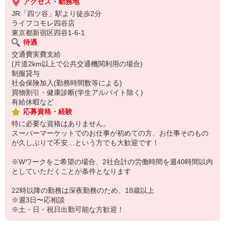
アクセス・勤務地
JR「四ツ谷」駅より徒歩2分
ライフコモレ四谷店
東京都新宿区四谷1-6-1
待遇
交通費実費支給
(片道2km以上で公共交通機関利用の場合)
制服貸与
社会保険加入(勤務時間数等による)
買物割引・健康診断(学生アルバイト除く)
有給休暇など
応募資格・経験
特に必要な資格はありません。
スーパーマーケットでのお仕事が初めての方、お仕事そのもの
が久しぶりで不安…という方でも大歓迎です！
※Wワークをご希望の場合、2社合計の労働時間を週40時間以内
としていただくことが条件となります
22時以降の勤務は深夜勤務のため、18歳以上
※週3日〜応相談
※土・日・祝日出勤可能な方歓迎！