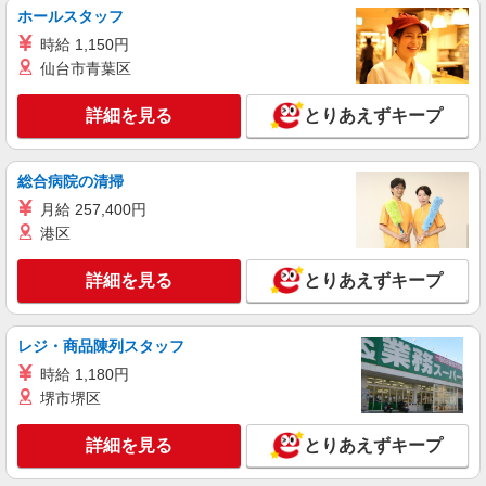
ホールスタッフ
ライフ若松河田駅前店 東京都新宿区若松町28-
5
時給 1,150円
仙台市青葉区
詳細を見る
キープ
詳細を見る
とりあえずキープ
NEW
アルバイト
ライフコモレ四谷店（店舗コード643）
総合病院の清掃
作業場清掃
月給 257,400円
時給1,300円以上
港区
ライフコモレ四谷店 東京都新宿区四谷1-6-1
詳細を見る
とりあえずキープ
詳細を見る
キープ
NEW
パート
レジ・商品陳列スタッフ
ライフ市谷薬王寺店（店舗コード662）
時給 1,180円
青果
堺市堺区
時給1,250円以上 日曜祝日 時給1,350円以上 17
時以降 時給1,350円以上 20時以降 時給1,450円以
詳細を見る
とりあえずキープ
上
ライフ市谷薬王寺店 東京都新宿区市谷薬王寺
町3番3号