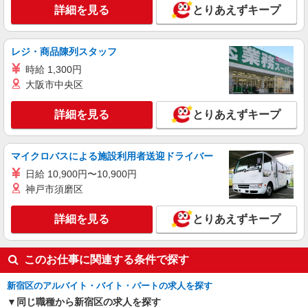
デイリー・加工食品
詳細を見る
とりあえずキープ
時給1,250円以上 日曜祝日の勤務は時給+100円
支給 時給1,350円以上 17:00以降の勤務で時給
+100円支給 時給1,350円以上 お仕事を覚えていく
ライフコモレ四谷店 東京都新宿区四谷1-6-1
レジ・商品陳列スタッフ
と、時給UP！＋賞与支給！ 標準的昇級スピード
時給 1,300円
(約1年半)で時給45円UP！ さらにキャリアアップ
詳細を見る
キープ
で最大時給200円UP！
大阪市中央区
NEW
パート
詳細を見る
とりあえずキープ
ライフコモレ四谷店（店舗コード643）
ベーカリー
マイクロバスによる施設利用者送迎ドライバー
時給1,250円以上 日曜祝日は時給100円UP 時
給1,350円以上 お仕事を覚えていくと、時給UP！
日給 10,900円〜10,900円
＋賞与支給！ 標準的昇級スピード(約1年半)で時給
ライフコモレ四谷店 東京都新宿区四谷1-6-1
神戸市須磨区
45円UP！ さらにキャリアアップで最大時給200円
UP！
詳細を見る
詳細を見る
とりあえずキープ
キープ
このお仕事に関連する条件で探す
新宿区のアルバイト・バイト・パートの求人を探す
同じ職種から新宿区の求人を探す