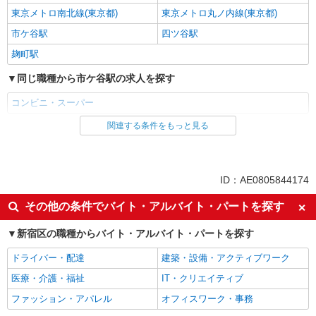
東京メトロ南北線(東京都)
東京メトロ丸ノ内線(東京都)
市ケ谷駅
四ツ谷駅
麹町駅
同じ職種から市ケ谷駅の求人を探す
コンビニ・スーパー
関連する条件をもっと見る
同じ雇用形態から市ケ谷駅の求人を探す
アルバイト
同じ特徴から市ケ谷駅の求人を探す
ID：AE0805844174
未経験歓迎
フリーター歓迎
その他の条件でバイト・アルバイト・パートを探す
ミドル（40代～）活躍中
エルダー（50代～）活躍中
新宿区の職種からバイト・アルバイト・パートを探す
シニア（60代～）活躍中
高収入・高額
ドライバー・配達
建築・設備・アクティブワーク
ボーナス・賞与あり
昇給あり
医療・介護・福祉
IT・クリエイティブ
週2～3日勤務OK
短時間勤務（1日4h以内）OK
ファッション・アパレル
オフィスワーク・事務
扶養内勤務OK
交通費支給