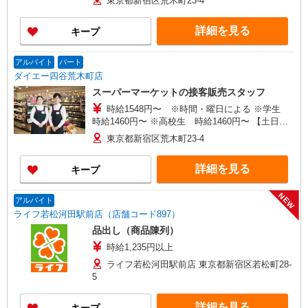
東京都新宿区荒木町23-4
25％UP
詳細を見る
キープ
アルバイト
パート
ダイエー四谷荒木町店
スーパーマーケットの接客販売スタッフ
時給1548円〜 ※時間・曜日による ※学生
時給1460円〜 ※高校生 時給1460円〜 【土日】
どちらか必須 ※6:00〜8:00 時給＋100円 ※22:00
東京都新宿区荒木町23-4
以降 基本時給より25％UP
詳細を見る
キープ
NEW
アルバイト
ライフ若松河田駅前店（店舗コード897）
品出し（商品陳列）
時給1,235円以上
ライフ若松河田駅前店 東京都新宿区若松町28-
5
詳細を見る