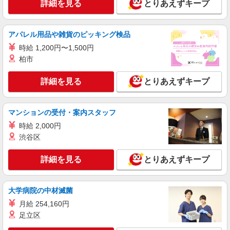
NEW
詳細を見る
とりあえずキープ
パート
ライフ若松河田駅前店（店舗コード897）
精肉
アパレル用品や雑貨のピッキング検品
時給1,235円以上
時給 1,200円〜1,500円
ライフ若松河田駅前店 東京都新宿区若松町28-
柏市
5
詳細を見る
とりあえずキープ
詳細を見る
キープ
NEW
アルバイト
マンションの受付・案内スタッフ
ライフ市谷薬王寺店（店舗コード662）
時給 2,000円
作業場清掃
渋谷区
時給1,350円
ライフ市谷薬王寺店 東京都新宿区市谷薬王寺
詳細を見る
とりあえずキープ
町3番3号
詳細を見る
キープ
大学病院の中材滅菌
月給 254,160円
NEW
パート
足立区
ライフコモレ四谷店（店舗コード643）