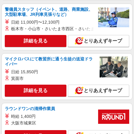
NEW
警備員スタッフ（イベント、道路、商業施設、
パート
大型駐車場、JR列車見張りなど）
ビオラル新宿マルイ店（店舗コード655）
日給 11,000円〜12,100円
レジ
栃木市・小山市・さいたま市西区・さいたま市岩槻区・久喜市・
時給1,250円以上 17時以降 時給1,350円以上 20
時以降 時給1,450円以上 日曜祝日 時給1,350円以
詳細を見る
とりあえずキープ
上
ビオラル新宿マルイ店 東京都新宿区新宿3-30-
13
マイクロバスにて教習所に通う生徒の送迎ドラ
詳細を見る
キープ
イバー
日給 15,850円
NEW
パート
箕面市
ライフコモレ四谷店（店舗コード643）
精肉
詳細を見る
とりあえずキープ
時給1,250円 日曜祝日勤務は時給+100円 時給
1,350円以上 17:00以降の勤務時間帯は時給+100
時給1,350円以上 お仕事を覚えていくと、時給
ラウンドワンの清掃作業員
ライフコモレ四谷店 東京都新宿区四谷1-6-1
UP！＋賞与支給！ 標準的昇級スピード(約1年半)
時給 1,400円
で時給45円UP！ さらにキャリアアップで最大時
詳細を見る
大阪市城東区
キープ
給200円UP！