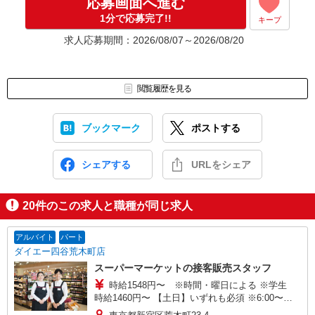
応募画面へ進む
1分で応募完了!!
キープ
求人応募期間：2026/08/07～2026/08/20
閲覧履歴を見る
ブックマーク
ポストする
シェアする
URLをシェア
20
件のこの求人と職種が同じ求人
アルバイト
パート
ダイエー四谷荒木町店
スーパーマーケットの接客販売スタッフ
時給1548円〜 ※時間・曜日による ※学生
時給1460円〜 【土日】いずれも必須 ※6:00〜
8:00 時給＋100円 ※22:00以降 基本時給より