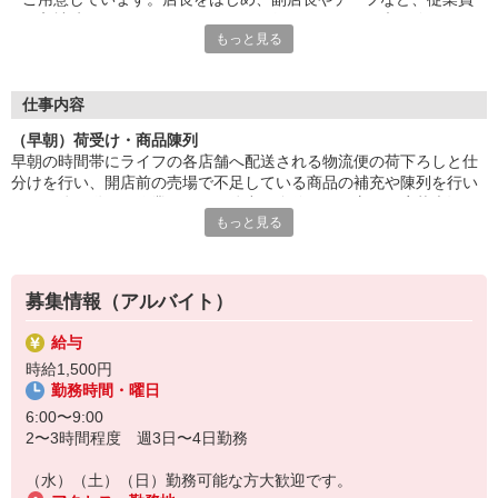
が入社時からしっかりとサポートを行いますので、未経験やアル
もっと見る
バイトデビューの方も安心。雰囲気やチームワークのよさなど、
スタッフみんなが気持ちよく働ける環境が自慢です！
■笑顔で働ける職場
仕事内容
たくさんの地元のお客さまがお買い物に訪れるライフは、とても
（早朝）荷受け・商品陳列
アットホームな雰囲気のお店です。長期で活躍するスタッフに
早朝の時間帯にライフの各店舗へ配送される物流便の荷下ろしと仕
は、お客さまから笑顔でお声がけをいただくことも。最初は、覚
分けを行い、開店前の売場で不足している商品の補充や陳列を行い
えていただく作業が多く感じるかもしれませんが、難しいお仕事
ます。体を動かす作業なので、体力に自信のある方のご応募大歓
はありませんので、どなたでも楽しく働くことができます。
もっと見る
迎！お客さまと直接やりとりすることがないので、黙々とお仕事し
たい方も、安心してできるお仕事です。
募集情報（アルバイト）
給与
時給1,500円
勤務時間・曜日
6:00〜9:00
2〜3時間程度 週3日〜4日勤務
（水）（土）（日）勤務可能な方大歓迎です。