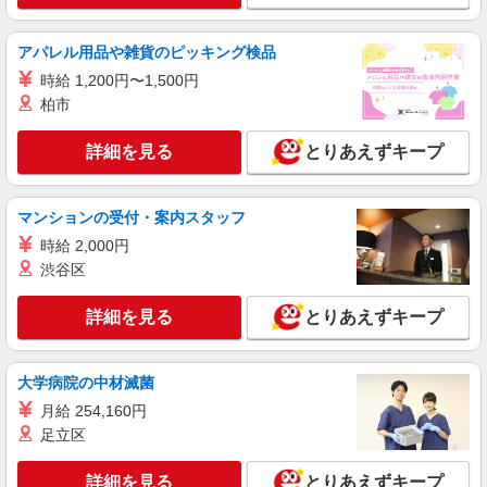
詳細を見る
キープ
アパレル用品や雑貨のピッキング検品
時給 1,200円〜1,500円
パート
柏市
サミットストア 月島3丁目店
スーパー店内総菜スタッフ
詳細を見る
とりあえずキープ
時給1400円〜1450円（経験や業務内容によ
る） ★22時以降は平日時給の3割増！（22時以降
の勤務がある場合）
■サミットストア 月島3丁目店 東京都中央区
マンションの受付・案内スタッフ
月島3-18
時給 2,000円
渋谷区
詳細を見る
キープ
詳細を見る
とりあえずキープ
パート
サミットストア 月島3丁目店
スーパー店内青果スタッフ
大学病院の中材滅菌
時給1400円〜1450円（経験や業務内容によ
月給 254,160円
る） ★22時以降は平日時給の3割増！（22時以降
足立区
の勤務がある場合）
■サミットストア 月島3丁目店 東京都中央区
月島3-18
詳細を見る
とりあえずキープ