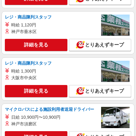
詳細を見る
キープ
レジ・商品陳列スタッフ
アルバイト
パート
時給 1,120円
サミットストア
神戸市垂水区
店舗スタッフ（青果・鮮魚・精肉・総菜・ベー
カリー・品出し・レジ）
詳細を見る
とりあえずキープ
［アルバイト・パート］ 時給1,400円 （大学
生・専門学生アルバイト：時給1,400円、高校生ア
ルバイト：時給1,226円） ※日・祝は時給＋100円
東京都中央区晴海五丁目2番31号 ららテラス
レジ・商品陳列スタッフ
（パート・シニア社員のみ） ※22:00以降は3割増
HARUMI FLAG
し ※65歳以上の方はシニア社員となり、給与は時
時給 1,300円
給の9割となります。
大阪市中央区
詳細を見る
キープ
詳細を見る
とりあえずキープ
パート
サミットストア ららテラス HARUMI FLAG店
お店の鍵開け・清掃・カート回収スタッフ
マイクロバスによる施設利用者送迎ドライバー
時給1500円
日給 10,900円〜10,900円
■サミットストア ららテラス HARUMI FLAG
神戸市須磨区
店 東京都中央区晴海5丁目2番31号（ららテラス
HARUMI FLAG内）