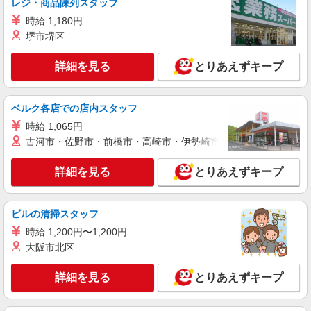
レジ・商品陳列スタッフ
上
ライフ勝どきミッド店 東京都中央区勝どき4-6-
時給 1,180円
2
堺市堺区
詳細を見る
キープ
詳細を見る
とりあえずキープ
NEW
アルバイト
ライフ勝どきミッド店（店舗コード667）
ベルク各店での店内スタッフ
夜間店舗運営補助
時給 1,065円
時給1,300円
古河市・佐野市・前橋市・高崎市・伊勢崎市・太田市・館林市・
ライフ勝どきミッド店 東京都中央区勝どき4-6-
2
詳細を見る
とりあえずキープ
詳細を見る
キープ
ビルの清掃スタッフ
NEW
時給 1,200円〜1,200円
パート
ライフ勝どきミッド店（店舗コード667）
大阪市北区
デイリー・加工食品
詳細を見る
とりあえずキープ
時給1,250円以上 日曜祝日 時給1,350円以上 17
時以降 時給1,350円以上 20時以降 時給1,450円以
上
ライフ勝どきミッド店 東京都中央区勝どき4-6-