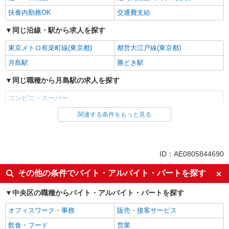
扶養内勤務OK
交通費支給
同じ沿線・駅から求人を探す
東京メトロ有楽町線(東京都)
都営大江戸線(東京都)
月島駅
勝どき駅
同じ職種から月島駅の求人を探す
コンビニ・スーパー
関連する条件をもっと見る
同じ雇用形態から月島駅の求人を探す
アルバイト
同じ特徴から月島駅の求人を探す
ID：AE0805844690
未経験歓迎
高校生OK
その他の条件でバイト・アルバイト・パートを探す
フリーター歓迎
ミドル（40代～）活躍中
中央区の職種からバイト・アルバイト・パートを探す
エルダー（50代～）活躍中
シニア（60代～）活躍中
オフィスワーク・事務
販売・接客サービス
ボーナス・賞与あり
昇給あり
飲食・フード
営業
週2～3日勤務OK
短時間勤務（1日4h以内）OK