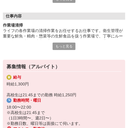
い刺激を受け、成長しながら働きたい方大歓迎です！
■笑顔で働ける職場
仕事内容
たくさんの地元のお客さまがお買い物に訪れるライフは、とても
作業場清掃
アットホームな雰囲気のお店です。長期で活躍するスタッフには
ライフの各作業場の清掃作業をお任せするお仕事です。衛生管理が
お客さまから笑顔でお声がけをいただくことも。最初は、覚えて
重要な鮮魚・精肉・惣菜等の生鮮食品を扱う作業場で、丁寧にルー
いただく作業が多く感じるかもしれませんが、難しいお仕事はあ
ルに沿って清掃や消毒作業を行なっていただきます。作業のコツな
りませんので、どなたでも楽しく働くことができます。
もっと見る
ど、先輩が一から慣れるまで指導を行いますので、未経験の方やア
ルバイトデビューの方のご応募も大歓迎です！
募集情報（アルバイト）
給与
時給1,300円
高校生は21:45までの勤務 時給1,250円
勤務時間・曜日
18:00〜22:00
※高校生は21:45まで
（1日3時間〜、週2日〜）
※勤務日数、曜日等は面接にて伺います。