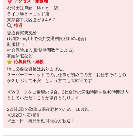
アクセス・勤務地
都営大江戸線「勝どき」駅
ライフ勝どきミッド店
東京都中央区勝どき4-6-2
待遇
交通費実費支給
(片道2km以上で公共交通機関利用の場合)
制服貸与
社会保険加入(勤務時間数等による)
有給休暇など
応募資格・経験
特に必要な資格はありません。
スーパーマーケットでのお仕事が初めての方、お仕事そのもの
が久しぶりで不安…という方でも大歓迎です！
※Wワークをご希望の場合、2社合計の労働時間を週40時間以内
としていただくことが条件となります
22時以降の勤務は深夜勤務のため、18歳以上
※週2日〜応相談
※土・日・祝日出勤可能な方歓迎！