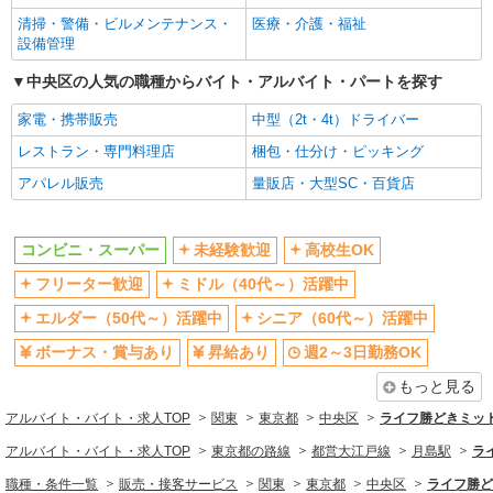
清掃・警備・ビルメンテナンス・
医療・介護・福祉
扶養内勤務OK
交通費支給
設備管理
同じ職種から求人を探す
中央区の人気の職種からバイト・アルバイト・パートを探す
販売・接客サービス
家電・携帯販売
中型（2t・4t）ドライバー
コンビニ・スーパー
レストラン・専門料理店
梱包・仕分け・ピッキング
同じ特徴から求人を探す
アパレル販売
量販店・大型SC・百貨店
未経験歓迎
高校生OK
ミドル（40代～）活躍中
ボーナス・賞与あり
コンビニ・スーパー
未経験歓迎
高校生OK
週2～3日勤務OK
短時間勤務（1日4h以内）OK
フリーター歓迎
ミドル（40代～）活躍中
扶養内勤務OK
交通費支給
エルダー（50代～）活躍中
シニア（60代～）活躍中
ボーナス・賞与あり
昇給あり
週2～3日勤務OK
もっと見る
アルバイト・バイト・求人TOP
関東
東京都
中央区
ライフ勝どきミッド
アルバイト・バイト・求人TOP
東京都の路線
都営大江戸線
月島駅
ラ
職種・条件一覧
販売・接客サービス
関東
東京都
中央区
ライフ勝ど