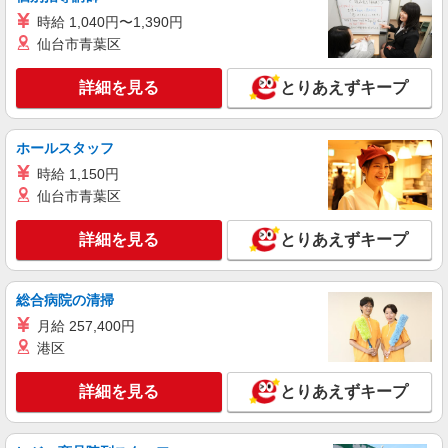
時給1,300円以上
時給 1,040円〜1,390円
ライフ勝どきミッド店 東京都中央区勝どき4-6-
仙台市青葉区
2
詳細を見る
とりあえずキープ
詳細を見る
キープ
NEW
アルバイト
ホールスタッフ
ライフ勝どきミッド店（店舗コード667）
時給 1,150円
鮮魚
仙台市青葉区
時給1,300円 高校生は21:30までの勤務 時給
1,250円
詳細を見る
とりあえずキープ
ライフ勝どきミッド店 東京都中央区勝どき4-6-
2
総合病院の清掃
詳細を見る
キープ
月給 257,400円
港区
NEW
パート
ライフ勝どきミッド店（店舗コード667）
詳細を見る
とりあえずキープ
レジ
時給1,250円以上 日曜祝日 時給1,350円以上 17
時以降 時給1,350円以上 20時以降 時給1,450円以