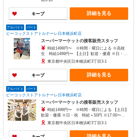
ト】※学生 ■専門･大学生 時給1,450円 22時以降／
時給1,885円 ■高校生 時給1,400円 ★パート・シ
詳細を見る
キープ
ニア社員／日祝は時給＋100円（22時迄）
アルバイト
パート
ピーコックストアトルナーレ日本橋浜町店
スーパーマーケットの接客販売スタッフ
時給1499円〜 ※時間・曜日による ※高校
生 時給1499円〜 【土日】歓迎・優遇 ※日・
祝 時給＋50円 ※17:00〜21:45 時給＋50円
東京都中央区日本橋浜町3丁目3-1
※22:00以降 基本時給より25％UP
詳細を見る
キープ
アルバイト
パート
ピーコックストアトルナーレ日本橋浜町店
スーパーマーケットの接客販売スタッフ
時給1499円〜 ※時間・曜日による 【土日】
歓迎・優遇 ※日・祝 時給＋50円 ※17:00〜
21:45 時給＋50円 ※22:00以降 基本時給より
東京都中央区日本橋浜町3丁目3-1
25％UP
詳細を見る
キープ