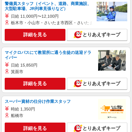
警備員スタッフ（イベント、道路、商業施設、
2
大型駐車場、JR列車見張りなど）
日給 11,000円〜12,100円
詳細を見る
キープ
栃木市・小山市・さいたま市西区・さいたま市岩槻区・久喜市・
アルバイト
パート
詳細を見る
とりあえずキープ
文化堂月島☆株式会社チェッカーサポート NO．7715
レジスタッフ【お仕事NO．7715】
≪時給詳細≫ 時給 1,500円以上 ※高校生＝時
マイクロバスにて教習所に通う生徒の送迎ドラ
給1,400円以上 ★17時以降は時給100円UP！ ★さ
イバー
らに日祝は時給100円UP！ →日祝の17時以降は時
東京都中央区月島2丁目10-2
日給 15,850円
給1,700円〜！！ ※研修中 時給 1,400円 (研修期間
箕面市
20 時間 )
詳細を見る
キープ
詳細を見る
とりあえずキープ
パート
サミットストア 月島3丁目店
スーパー資材の仕分け作業スタッフ
スーパー店内精肉スタッフ
時給 1,350円
時給1400円〜1450円（経験や業務内容によ
船橋市
る） ★22時以降は平日時給の3割増！（22時以降
の勤務がある場合）
■サミットストア 月島3丁目店 東京都中央区
詳細を見る
月島3-18
とりあえずキープ